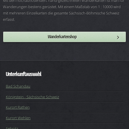
Mit den hochauflösenden, hand-gezeichneten Wanderkarten ist man für
Wanderungen bestens gerüstet. Mit einem Maßstab von 1 : 10000 wird
mit mehreren Einzelkarten die gesamte Sächsisch-Böhmische Schweiz
erfasst.
Wanderkartenshop
Unterkunftauswahl
Bad Schandau
Königstein - Sächsische Schweiz
Kurort Rathen
Kurort Wehlen
Sebnitz