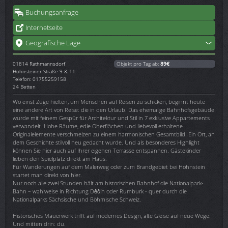
Buchungsanfrage
Internetseite
Geografische Lage
01814
Rathmannsdorf
Objekt pro Tag ab:
89€
Hohnsteiner Straße 9 & 11
Telefon: 01755259158
24 Betten
Wo einst Züge hielten, um Menschen auf Reisen zu schicken, beginnt heute
eine andere Art von Reise: die in den Urlaub. Das ehemalige Bahnhofsgebäude
wurde mit feinem Gespür für Architektur und Stil in 7 exklusive Appartements
verwandelt. Hohe Räume, edle Oberflächen und liebevoll erhaltene
Originalelemente verschmelzen zu einem harmonischen Gesamtbild. Ein Ort, an
dem Geschichte stilvoll neu gedacht wurde. Und als besonderes Highlight
können Sie hier auch auf Ihrer eigenen Terrasse entspannen. Gästekinder
lieben den Spielplatz direkt am Haus.
Für Wanderungen auf dem Malerweg oder zum Brandgebiet bei Hohnstein
startet man direkt von hier.
Nur noch alle zwei Stunden hält am historischen Bahnhof die Nationalpark-
Bahn – wahlweise in Richtung Děčín oder Rumburk - quer durch die
Nationalparks Sächsische und Böhmische Schweiz.
Historisches Mauerwerk trifft auf modernes Design, alte Gleise auf neue Wege.
Und mitten drin: du.