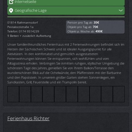
Internetseite
Geografische Lage
01814
Rathmannsdorf
Person pro Tag ab:
35€
Pestalozzistraße 1a
Objekt pro Tag ab:
70€
Telefon: 0174 9514239
Objekt p. Woche ab:
490€
9 Betten + zusätzlich Aufbettung
Unser familienfreundliches Ferienhaus mit 2 Ferienwohnungen befindet sich im
Herzen der Sächsischen Schweiz und ist idealer Ausgangspunkt für alle
Aktivitäten. In den komfortabel und gemütlich ausgestatteten
Ferienwohnungen können Sie entspannen, sich wohlfühlen und vom
Alltagsstress erholen. Verbringen Sie inmitten ruhigen, idyllischer Umgebung die
schönsten Tage des Jahres, genießen Sie von Ihrem Balkon/Terrasse den
wunderschönen Blick auf die Ochelwände, den Pfaffenstein mit der Barbarine
und den Papststein. In unserem großer Garten stehen Sonnenliegen, ein
Sandkasten, Grill, Feuerstelle und ein Trampolin bereit.
Ferienhaus Richter