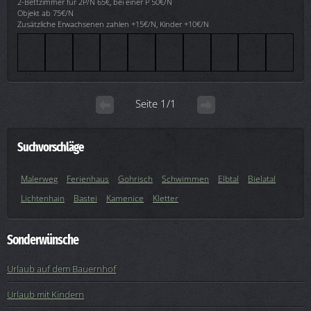
2-Bettzimmer für 2P/N 65€, bei einer P 50€/N
Objekt ab 75€/N
Zusätzliche Erwachsenen zahlen +15€/N, Kinder +10€/N
Seite 1/1
Suchvorschläge
Malerweg
Ferienhaus
Gohrisch
Schwimmen
Elbtal
Bielatal
Lichtenhain
Bastei
Kamenice
Kletter
Sonderwünsche
Urlaub auf dem Bauernhof
Urlaub mit Kindern