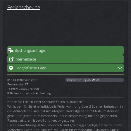
Ferienscheune
Buchungsanfrage
Internetseite
Geografische Lage
01814
Rathmannsdorf
Objekt pro Tag ab:
219€
Pestalozzistr.17
Telefon: 035022 41768
8 Betten + zusätzlich Aufbettung
Haben Sie Lust in einer Scheune Ferien zu machen ?
Wir haben für Sie eine individuelle Ferienwohnung über 2 Ebenen behutsam in
die vorhandene Bausubstanz integriert. Weitestgehend mit Naturmaterialien
gebaut, ist jeder Raum besonders und in Abstimmung mit den gegebenen
Raumstrukturen liebevoll und kreativ gestaltet.
Die Ferienwohnung ist hell, freundlich und großzügig angelegt, für befreundete
Menschen, Paare und Familien, mit Raum für gemeinsame Aktivitäten, Spiele