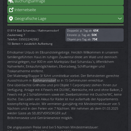
Buchungsanfrage
Internetseite
Geografische Lage
01814
Bad Schandau / Rathmannsdorf
Doppelzi. p. Tag ab:
65€
Zaukenweg 7
Einzelzi. p. Tag ab:
50€
Telefon: 035022/42582
Objekt pro Tag ab:
75€
10 Betten + zusätzlich Aufbettung
Erholsamer Urlaub im Elbsandsteingebirge. Herzlich Willkommen in unserem
familiengeführten Haus im ruhigen Zaukental direkt am Wald und dennoch
zentral gelegen, nur 800 m vom Marktplatz Bad Schandau´s, öffentlichem
Nahverkehr, Einkaufsmöglichkeiten, Elberadweg, Schiffsanleger und
Toskanatherme entfernt.
Der Malerweg/Etappe 3/ führt unmittelbar vorbei. Der Behinderten gerechte
Aussichtsturm in
Rathmannsdorf
ist in 15 Gehminuten erreichbar.
Eine überdachte Grillhütte und pro Objekt 1 Carportplatz stehen Ihnen zur
Verfügung. Anlage mit 4 Fewo's mit DU/WC, Kleinküche, mit und ohne Balkon, 2
Fewo's mit je 2 Schlafzimmern sowie ein Zweibettzimmer mit Dusche/WC, keine
Küche. Das Laden von Akkus für Räder ist nur außerhalb der Appartements
kostenpflichtig erlaubt. Wir vermieten ganzjährig mit Mindestmietdauer von 5
Nächten und in den Ferien von 7 Nächten. Wir nehmen ab dem 01.03.2025
wieder Gäste als SELBSTVERSORGER auf.
Brötchensevice und Getränkeservice möglich.
Die angepassten Preise sind bei 5 Nächten Mindestmietdauer: