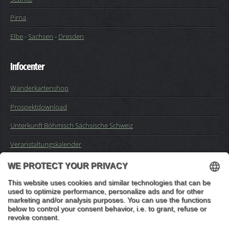
Pirna
Elbe
-
Sachsen
-
Dresden
Infocenter
Wanderkartenshop
Prospektdownload
Unterkunft Böhmisch Sächsische Schweiz
Veranstaltungskalender
Kontakt
Impressum
Buchungsanfrage