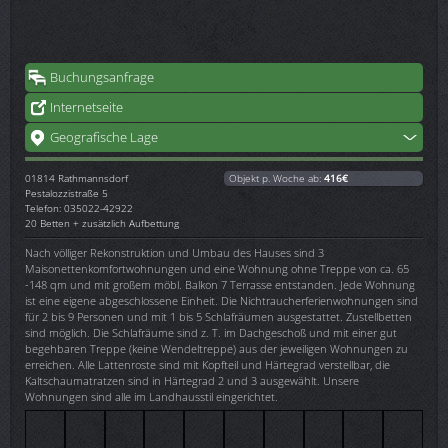
Buchungsanfrage
Internetseite
Geografische Lage
01814
Rathmannsdorf
Objekt p. Woche ab:
416€
Pestalozzistraße 5
Telefon: 035022-42922
20 Betten + zusätzlich Aufbettung
Nach völliger Rekonstruktion und Umbau des Hauses sind 3
Maisonettenkomfortwohnungen und eine Wohnung ohne Treppe von ca. 65
-148 qm und mit großem möbl. Balkon 7 Terrasse entstanden. Jede Wohnung
ist eine eigene abgeschlossene Einheit. Die Nichtraucherferienwohnungen sind
für 2 bis 9 Personen und mit 1 bis 5 Schlafräumen ausgestattet. Zustellbetten
sind möglich. Die Schlafräume sind z. T. im Dachgeschoß und mit einer gut
begehbaren Treppe (keine Wendeltreppe) aus der jeweiligen Wohnungen zu
erreichen. Alle Lattenroste sind mit Kopfteil und Härtegrad verstellbar, die
Kaltschaumatratzen sind in Härtegrad 2 und 3 ausgewählt. Unsere
Wohnungen sind alle im Landhausstil eingerichtet.