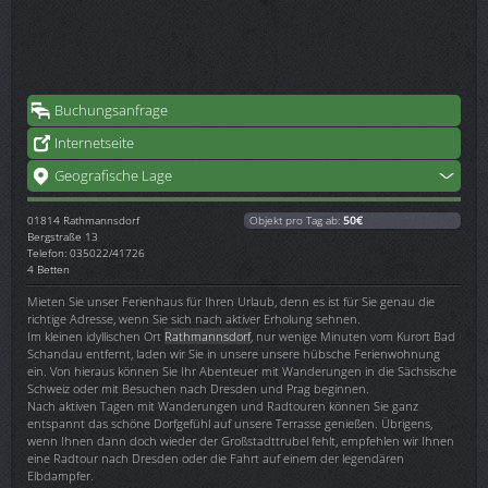
Buchungsanfrage
Internetseite
Geografische Lage
01814
Rathmannsdorf
Objekt pro Tag ab:
50€
Bergstraße 13
Telefon: 035022/41726
4 Betten
Mieten Sie unser Ferienhaus für Ihren Urlaub, denn es ist für Sie genau die
richtige Adresse, wenn Sie sich nach aktiver Erholung sehnen.
Im kleinen idyllischen Ort
Rathmannsdorf
, nur wenige Minuten vom Kurort Bad
Schandau entfernt, laden wir Sie in unsere unsere hübsche Ferienwohnung
ein. Von hieraus können Sie Ihr Abenteuer mit Wanderungen in die Sächsische
Schweiz oder mit Besuchen nach Dresden und Prag beginnen.
Nach aktiven Tagen mit Wanderungen und Radtouren können Sie ganz
entspannt das schöne Dorfgefühl auf unsere Terrasse genießen. Übrigens,
wenn Ihnen dann doch wieder der Großstadttrubel fehlt, empfehlen wir Ihnen
eine Radtour nach Dresden oder die Fahrt auf einem der legendären
Elbdampfer.