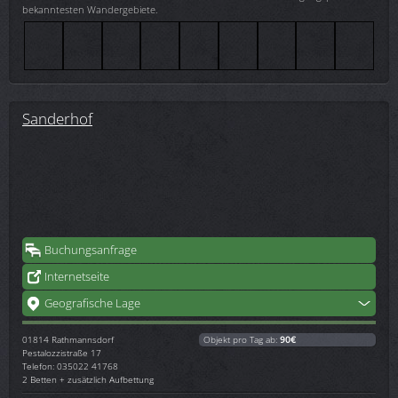
bekanntesten Wandergebiete.
Sanderhof
Buchungsanfrage
Internetseite
Geografische Lage
01814
Rathmannsdorf
Objekt pro Tag ab:
90€
Pestalozzistraße 17
Telefon: 035022 41768
2 Betten + zusätzlich Aufbettung