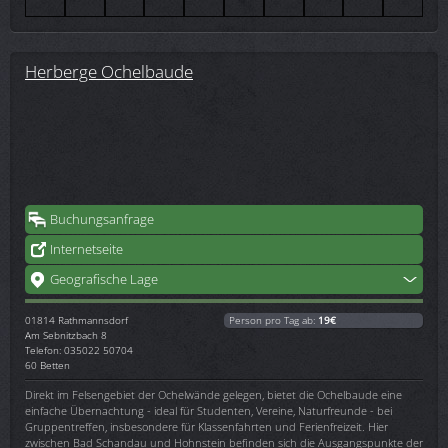
Herberge Ochelbaude
Buchungsanfrage
Internetseite
Geografische Lage
01814
Rathmannsdorf
Person pro Tag ab:
19€
Am Sebnitzbach 8
Telefon: 035022 50704
60 Betten
Direkt im Felsengebiet der Ochelwände gelegen, bietet die Ochelbaude eine
einfache Übernachtung - ideal für Studenten, Vereine, Naturfreunde - bei
Gruppentreffen, insbesondere für Klassenfahrten und Ferienfreizeit. Hier
zwischen Bad Schandau und Hohnstein befinden sich die Ausgangspunkte der