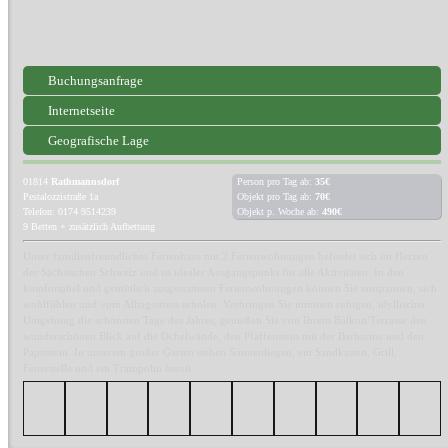
Buchungsanfrage
Internetseite
Geografische Lage
01814
Rathmannsdorf
Person pro Tag ab:
35€
Pestalozzistraße 1a
Objekt pro Tag ab:
70€
Telefon: 0174 9514239
Objekt p. Woche ab:
490€
9 Betten + zusätzlich Aufbettung
Unser familienfreundliches Ferienhaus mit 2 Ferienwohnungen befindet sich im Herzen
der Sächsischen Schweiz und ist idealer Ausgangspunkt für alle Aktivitäten. In den
komfortabel und gemütlich ausgestatteten Ferienwohnungen können Sie entspannen, sich
wohlfühlen und vom Alltagsstress erholen. Verbringen Sie inmitten ruhigen, idyllischer
Umgebung die schönsten Tage des Jahres, genießen Sie von Ihrem Balkon/Terrasse den
wunderschönen Blick auf die Ochelwände, den Pfaffenstein mit der Barbarine und den
Papststein. In unserem großer Garten stehen Sonnenliegen, ein Sandkasten, Grill,
Feuerstelle und ein Trampolin bereit.