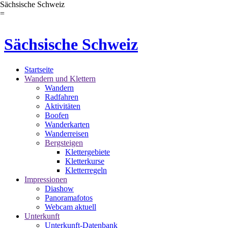
Sächsische Schweiz
=
Sächsische Schweiz
Startseite
Wandern und Klettern
Wandern
Radfahren
Aktivitäten
Boofen
Wanderkarten
Wanderreisen
Bergsteigen
Klettergebiete
Kletterkurse
Kletterregeln
Impressionen
Diashow
Panoramafotos
Webcam aktuell
Unterkunft
Unterkunft-Datenbank