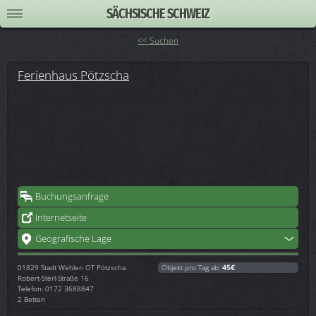
SÄCHSISCHE SCHWEIZ
<< Suchen
Ferienhaus Pötzscha
Buchungsanfrage
Internetseite
Geografische Lage
01829
Stadt Wehlen OT Pötzscha
Objekt pro Tag ab:
45€
Robert-Sterl-Straße 16
Telefon: 0172 3688847
2 Betten