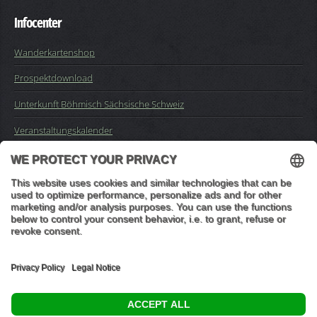
Infocenter
Wanderkartenshop
Prospektdownload
Unterkunft Böhmisch Sächsische Schweiz
Veranstaltungskalender
Kontakt
Impressum
Buchungsanfrage
Mail an die Redaktion
"In den Wäldern sind Dinge, über die nachzudenken man jahrelang
im Moos liegen könnte." (Franz Kafka)