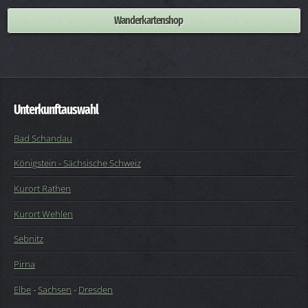
Wanderkartenshop
Unterkunftauswahl
Bad Schandau
Königstein - Sächsische Schweiz
Kurort Rathen
Kurort Wehlen
Sebnitz
Pirna
Elbe
-
Sachsen
-
Dresden