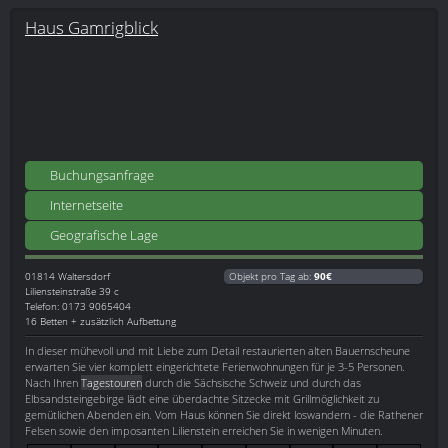
Haus Gamrigblick
Buchungsanfrage
Internetseite
Geografische Lage
01814
Waltersdorf
Objekt pro Tag ab:
90€
Liliensteinstraße 39 c
Telefon: 0173 9065404
16 Betten + zusätzlich Aufbettung
In dieser mühevoll und mit Liebe zum Detail restaurierten alten Bauernscheune
erwarten Sie vier komplett eingerichtete Ferienwohnungen für je 3-5 Personen.
Nach Ihren
Tagestouren
durch die Sächsische Schweiz und durch das
Elbsandsteingebirge lädt eine überdachte Sitzecke mit Grillmöglichkeit zu
gemütlichen Abenden ein. Vom Haus können Sie direkt loswandern - die Rathener
Felsen sowie den imposanten Lilienstein erreichen Sie in wenigen Minuten.