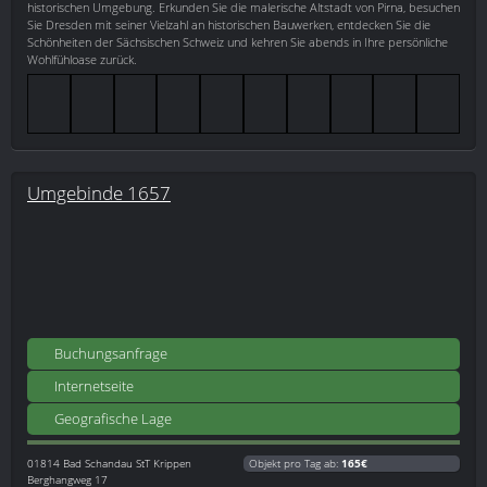
historischen Umgebung. Erkunden Sie die malerische Altstadt von Pirna, besuchen
Sie Dresden mit seiner Vielzahl an historischen Bauwerken, entdecken Sie die
Schönheiten der Sächsischen Schweiz und kehren Sie abends in Ihre persönliche
Wohlfühloase zurück.
Umgebinde 1657
Buchungsanfrage
Internetseite
Geografische Lage
01814
Bad Schandau StT Krippen
Objekt pro Tag ab:
165€
Berghangweg 17