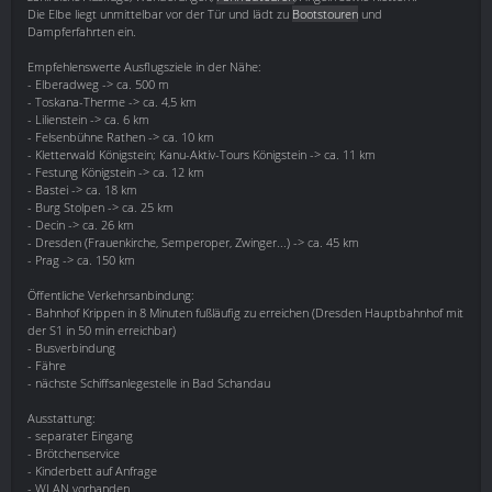
Die Elbe liegt unmittelbar vor der Tür und lädt zu
Bootstouren
und
Dampferfahrten ein.
Empfehlenswerte Ausflugsziele in der Nähe:
- Elberadweg -> ca. 500 m
- Toskana-Therme -> ca. 4,5 km
- Lilienstein -> ca. 6 km
- Felsenbühne Rathen -> ca. 10 km
- Kletterwald Königstein; Kanu-Aktiv-Tours Königstein -> ca. 11 km
- Festung Königstein -> ca. 12 km
- Bastei -> ca. 18 km
- Burg Stolpen -> ca. 25 km
- Decin -> ca. 26 km
- Dresden (Frauenkirche, Semperoper, Zwinger...) -> ca. 45 km
- Prag -> ca. 150 km
Öffentliche Verkehrsanbindung:
- Bahnhof Krippen in 8 Minuten fußläufig zu erreichen (Dresden Hauptbahnhof mit
der S1 in 50 min erreichbar)
- Busverbindung
- Fähre
- nächste Schiffsanlegestelle in Bad Schandau
Ausstattung:
- separater Eingang
- Brötchenservice
- Kinderbett auf Anfrage
- WLAN vorhanden