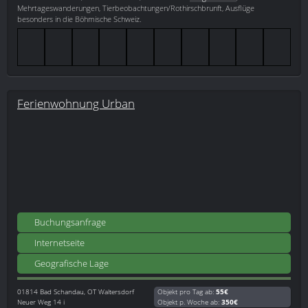
Mehrtageswanderungen, Tierbeobachtungen/Rothirschbrunft, Ausflüge
besonders in die Böhmische Schweiz.
Ferienwohnung Urban
Buchungsanfrage
Internetseite
Geografische Lage
01814
Bad Schandau, OT Waltersdorf
Objekt pro Tag ab:
55€
Neuer Weg 14 i
Objekt p. Woche ab:
350€