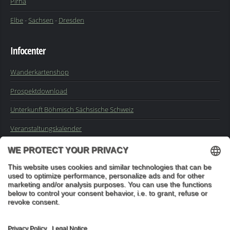
Pirna
Elbe
-
Sachsen
-
Dresden
Infocenter
Wanderkartenshop
Prospektdownload
Unterkunft Böhmisch Sächsische Schweiz
Veranstaltungskalender
Kontakt
Impressum
Buchungsanfrage
Mail an die Redaktion