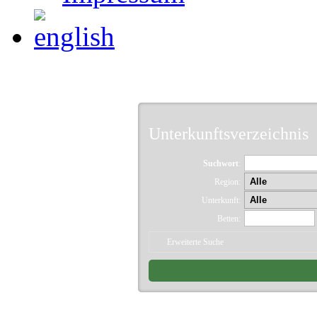
Unterkunftsverzeichnis
Suchwort
:
Region:
Unterkunft:
Betten:
Erweiterte Suche
21