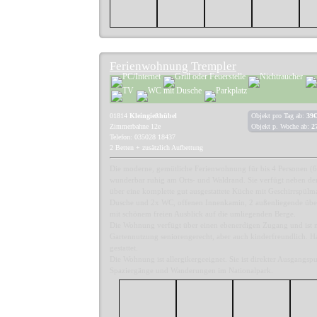
Ferienwohnung Trempler
01814
Kleingießhübel
Objekt pro Tag ab:
39€
Zimmerbahne 12e
Objekt p. Woche ab:
2
Telefon: 035028 18437
2 Betten + zusätzlich Aufbettung
Die moderne, gemütliche Ferienwohnung für bis 4 Personen (6
wunderbar ruhig am Orts- und Waldrand. Sie verfügt neben d
über eine komplette gut ausgestattete Küche mit Geschirrspülm
Dusche und 2x WC, offenen Innenkamin, 2 außenliegende über
mit schönem freien Ausblick auf die umliegenden Berge.
Die Wohnung verfügt über einen ebenerdigen Zugang und ist 
Gartennutzung seniorengerecht, aber auch kinderfreundlich. Ha
gestattet.
Die Wohnung ist allergikergeeignet. Sie ist direkter Ausgangsp
Spaziergänge und Wanderungen im Nationalpark.