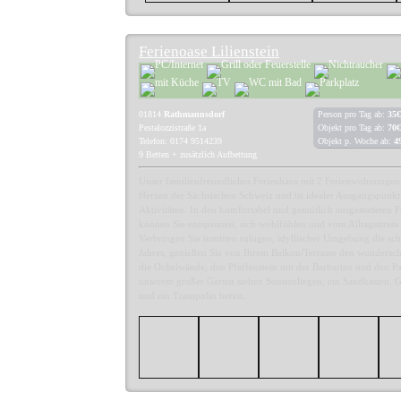
Ferienoase Lilienstein
01814
Rathmannsdorf
Person pro Tag ab:
35€
Pestalozzistraße 1a
Objekt pro Tag ab:
70€
Telefon: 0174 9514239
Objekt p. Woche ab:
4
9 Betten + zusätzlich Aufbettung
Unser familienfreundliches Ferienhaus mit 2 Ferienwohnungen 
Herzen der Sächsischen Schweiz und ist idealer Ausgangspunkt 
Aktivitäten. In den komfortabel und gemütlich ausgestatteten
können Sie entspannen, sich wohlfühlen und vom Alltagsstress 
Verbringen Sie inmitten ruhigen, idyllischer Umgebung die sc
Jahres, genießen Sie von Ihrem Balkon/Terrasse den wundersc
die Ochelwände, den Pfaffenstein mit der Barbarine und den Pap
unserem großer Garten stehen Sonnenliegen, ein Sandkasten, Gri
und ein Trampolin bereit.