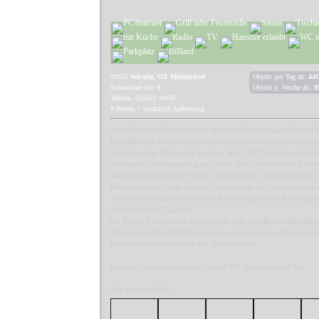
01855
Sebnitz, OT Mittelndorf
Objekt pro Tag ab:
44€
Schandauer Str. 4
Objekt p. Woche ab:
3
Telefon: 035022 41647
8 Betten + zusätzlich Aufbettung
Unser Ferienhof befindet sich direkt am Nationalpark Sächsisc
begrüßen wir Sie gern auf unserem familienfreundlichen 4-Sei
Der ehemalige Bauernhof aus dem Jahr 1797 befindet sich dir
Sächsischen Panoramaweg und bietet Ihnen komfortable Feri
komplett eingerichteter Küche, Wohnzimmer, Duschbad sowie 
Die zugehörige große Sonnen-Dachterrasse mit Gartenmöbeln u
zum Sonne genießen oder einfach zum entspannten Ausklang e
erlebnisreichen Tages ein.
Ob Sauna, Parkplatz im Grundstück oder eine Runde Dart, Billa
Der morgendliche Brötchenservice gehört bei uns selbstverstän
Einkaufsmöglichkeiten in den Nachbarorten.
Lust auf einen entspannten Urlaub? Wir freuen uns auf Sie.
Ihre Familie Buffi