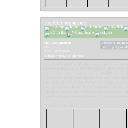
Hotel Elbpromenade
01814
Bad Schandau
Doppelzi. p. Tag ab:
9
Elbufer 10
Einzelzi. p. Tag ab:
60
Telefon: 035022-5470
39 Betten + zusätzlich Aufbettung
Unser familiär geführtes 3-Sterne-Hotel befindet sich nur 10
Zentrum entfernt direkt an der Elbpromenade und dem Radwe
einem unserer liebevoll eingerichteten Komfort-Zimmer Richtu
einem unserer Doppelzimmer mit seitlichem Berg- und Elbblic
sind mit Dusche, WC, Telefon, TV/Radio und freiem W-LAN au
verfügen über einen Balkon. Nehmen Sie Platz in unserem Rest
Wintergarten oder auf unserer Elbterrasse mit einem zauberhaf
lassen Sie sich von unserem Küchenteam kulinarisch verwöhne
#Direktbuchung möglich