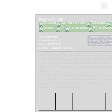
Kräuterbaude
01855
Saupsdorf
Doppelzi. p. Tag ab:
1
Hinteres Räumicht 18
Einzelzi. p. Tag ab:
68
Telefon: 035974 5250
Objekt pro Tag ab:
278
35 Betten + zusätzlich Aufbettung
Auszeit vom Alltagsstress, einfach die Seele baumeln lassen bei
Köstlichkeiten und schlafen im Kräuterzimmer ohne lästige Ne
Lernen Sie mit der Chefin des Hauses die Welt der Wildkräuter
Oder wandern mit dem Chef persönlich in die Felslandschaft Sä
Böhmische Schweiz.
Auf unserer Webseite finden Sie Zusatzangebote des Kräuterb
Kräuterexkursionen, Outdoor-Kochen, Wander- und Stiegentou
Mehrtageswanderungen, Tierbeobachtungen/Rothirschbrunft, 
besonders in die Böhmische Schweiz.