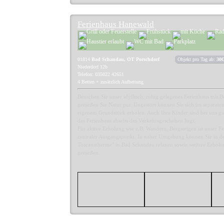
Ferienhaus Hanewald
01814
Bad Schandau, OT Porschdorf
Objekt pro Tag ab:
30€
Niederdorf 12b
Telefon: 035022 42651
4 Betten + zusätzlich Aufbettung
Besuchen Sie unser idyllisch, ruhig gelegenes Ferienhaus mit 
genießen Sie Natur pur. Ungestört können Sie sich im separate
eigenem Grundstück erholen. Auch Ihre Kinder sind bei uns g
das Ferienhaus abseits des Verkehrsgeschehen liegt.
Für aktive Erholung wie z.B. Wandern, Bergsteigen ist unser Fe
zentraler Ausgangspunkt. In naher Umgebung können Sie in de
Toscanatherme" in Bad Schandau relaxen sowie weitere Erholu
genießen.