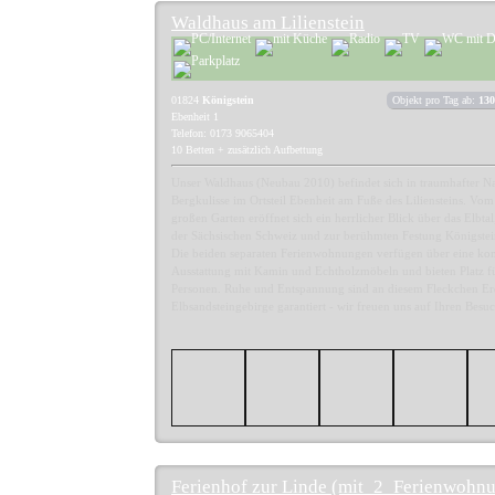
Waldhaus am Lilienstein
01824
Königstein
Objekt pro Tag ab:
130
Ebenheit 1
Telefon: 0173 9065404
10 Betten + zusätzlich Aufbettung
Unser Waldhaus (Neubau 2010) befindet sich in traumhafter N
Bergkulisse im Ortsteil Ebenheit am Fuße des Liliensteins. V
großen Garten eröffnet sich ein herrlicher Blick über das Elbtal
der Sächsischen Schweiz und zur berühmten Festung Königstei
Die beiden separaten Ferienwohnungen verfügen über eine ko
Ausstattung mit Kamin und Echtholzmöbeln und bieten Platz für
Personen. Ruhe und Entspannung sind an diesem Fleckchen Er
Elbsandsteingebirge garantiert - wir freuen uns auf Ihren Besuc
Ferienhof zur Linde (mit_2_Ferienwohn