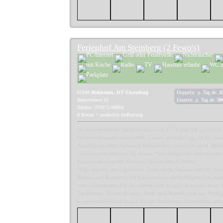
Ferienhof Am Steinberg (2 Fewo's)
01848
Hohnstein, OT Ehrenberg
Doppelzi. p. Tag ab:
3
Hauptstrasse 25
Einzelzi. p. Tag ab:
30
Telefon: 035975 84864
8 Betten + zusätzlich Aufbettung
Im rekonstruierten Fachwerkhaus von 1770 sind wir glücklich, 
Ferienwohnungen anzubieten. Unsere zentrale Lage ist für W
Ausflüge zu allen Sächsisch-Böhmischen Nahzielen ideal. Berei
Gehminuten erreichen Sie unsere "Steinberghütte" und erleben 
Panoramakulisse der Hinteren Sächsischen Schweiz.
Urige Abende am Lagerfeuer, besinnliche Stunden auf der Südt
Balkon und Romantik bei Kerzenschein im Kellergewölbe, soll
vervollkommnen. Für den sportlichen Ausgleich stehen Ihnen k
Tischtennis, Federball sowie Brett- und Würfelspiele zur Verfü
kostenloses Freibad finden Sie im Nachbarort. Unmittelbar neb