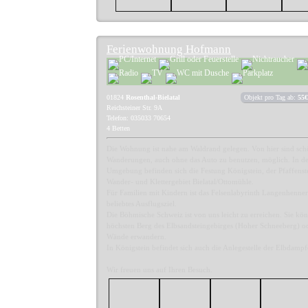
Ferienwohnung Hofmann
01824
Rosenthal-Bielatal
Objekt pro Tag ab:
55€
Reichsteiner Str. 9A
Telefon: 035033 70654
4 Betten
Die Wohnung ist nahe am Waldrand gelegen. Von hier sind sc
Wanderungen, auch ohne das Auto zu benutzen, möglich. In d
Umgebung befinden sich die Festung Königstein, der Pfaffenst
Wander- und Klettergebiet Bielatal/Ottomühle.
Für Familien mit Kindern ist das Felsenlabyrinth Langenhenner
beliebtes Ausflugsziel.
Die Böhmische Schweiz ist von uns leicht zu erreichen. Sie kö
höchsten Berg des Elbsandsteingebirges (Hoher Schneeberg) od
Wände erwandern.
In Königstein befindet sich auch die Anlegestelle der Elbdampf
Wir freuen uns auf Ihren Besuch.