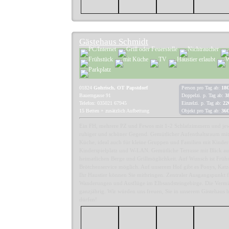
Gästehaus Schmidt
01824
Gohrisch, OT Papstdorf
Person pro Tag ab:
18€
Bauerngasse 91
Doppelzi. p. Tag ab:
3
Telefon: 035021 67945
Einzelzi. p. Tag ab:
22
15 Betten + zusätzlich Aufbettung
Objekt pro Tag ab:
36€
Ein FH, mehrere PZ und Fewos mit 1-2 Schlafzimmern und je
ruhiger und schöner Gegend. Gemütlicher Aufenthaltsraum m
Küche, ideal auch für kleine Gruppen und Familien mit Kinder
Kinderspielplatz und W-LAN. Gemütliche Terrasse mit Blick au
heimatlichen Berge und Grillmöglichkeit. Auf Wunsch ist Früh
Brötchenservice möglich. Auf unserem Hof gibt es Ponys, Kat
Ihr Haustier können Sie mitbringen. Zentraler Ausgangspunkt f
Wanderungen und Ausflüge im Elbsandsteingebirge. Die Vermi
ganzjährig. Wir würden uns freuen, Sie in unserem Gästehaus 
dürfen!