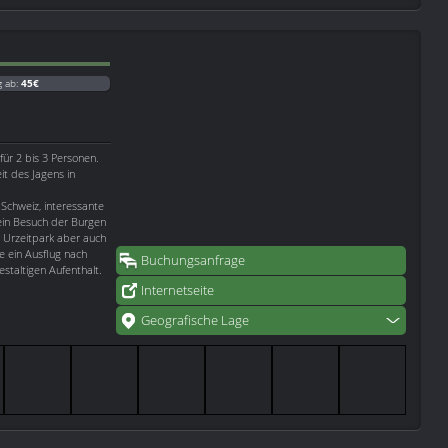
g ab:
45€
ür 2 bis 3 Personen.
it des Jagens in
 Schweiz, interessante
ein Besuch der Burgen
r Urzeitpark aber auch
e ein Ausflug nach
Buchungsanfrage
estaltigen Aufenthalt.
Internetseite
Geografische Lage