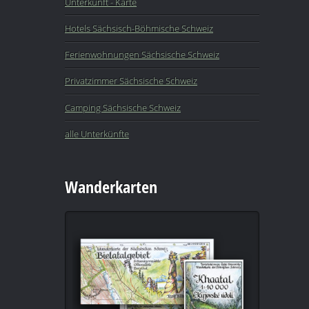
Unterkunft - Karte
Hotels Sächsisch-Böhmische Schweiz
Ferienwohnungen Sächsische Schweiz
Privatzimmer Sächsische Schweiz
Camping Sächsische Schweiz
alle Unterkünfte
Wanderkarten