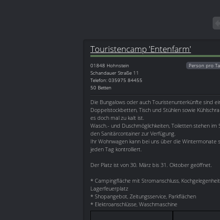
Touristencamp 'Entenfarm'
01848
Hohnstein
Person pro Ta
Schandauer Straße 11
Telefon: 035975 84455
50 Betten
Die Bungalows oder auch Touristenunterkünfte sind ein
Doppelstockbetten, Tisch und Stühlen sowie Kühlschra
es doch mal zu kalt ist.
Wasch.- und Duschmöglichkeiten, Toiletten stehen im
den Sanitärcontainer zur Verfügung.
Ihr Wohnwagen kann bei uns über die Wintermonate st
jeden Tag kontrolliert.
Der Platz ist von 30. März bis 31. Oktober geöffnet.
* Campingfläche mit Stromanschluss, Kochgelegenheit, 
Lagerfeuerplatz
* Shopangebot, Zeitungsservice, Parkflächen
* Elektroanschlüsse, Waschmaschine