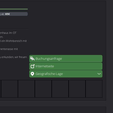
g ab:
65€
rienhaus im OT
en.
nd ein Wohnbereich mit
nenterasse mit
zu erkunden, wir freuen
Buchungsanfrage
Internetseite
Geografische Lage