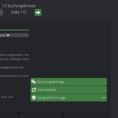
13 Suchergebnisse
Seite 1/2
g ab:
3€
fach ausgestattet, mit
nk und Heißlüfter wenn
 Sozialgebäude und
ehen bleiben, es wird
Buchungsanfrage
Internetseite
Grill- und
Geografische Lage