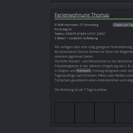
Ferienwohnung Thomas
01848
Hohnstein, OT Ehrenberg
Objekt pro Ta
Kirchsteig 32
Telefon: 035975 81634 / 0151 22621
2 Betten + zusätzlich Aufbettung
Wir verfügen über eine ruhig gelegene Ferienwohnung f
Als besonderen Service können wir Ihnen die Möglichke
unserem Jagdrevier bieten.
Herrliche Wander- und Klettertouren in die Sächsische
Freizeitangebote in der näheren Umgebung wie z. B. 
in Stolpen und
Hohnstein
, Festung Königstein oder de
Tagesausflüge nach Dresden, Pillnitz oder Meißen sowi
Tschechien garantieren einen erlebnisreichen und vielg
Die Wohnung ist ab 7 Tage buchbar.