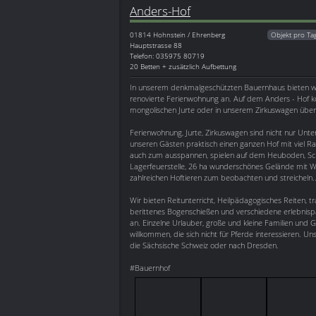
Anders-Hof
01814
Hohnstein / Ehrenberg
Objekt pro Ta
Hauptstrasse 88
Telefon: 035975 80719
20 Betten + zusätzlich Aufbettung
In unserem denkmalgeschützten Bauernhaus bieten wir 
renovierte Ferienwohnung an. Auf dem Anders - Hof kö
mongolischen Jurte oder in unserem Zirkuswagen übe
Ferienwohnung, Jurte, Zirkuswagen sind nicht nur Unte
unseren Gästen praktisch einen ganzen Hof mit viel 
auch zum ausspannen, spielen auf dem Heuboden, Sch
Lagerfeuerstelle, 26 ha wunderschönes Gelände mit 
zahlreichen Hoftieren zum beobachten und streicheln..
Wir bieten Reitunterricht, Heilpädagogisches Reiten, tr
berittenes Bogenschießen und verschiedene erlebnisp
an. Einzelne Urlauber, große und kleine Familien und G
willkommen, die sich nicht für Pferde interessieren. 
die Sächsische Schweiz oder nach Dresden.
#Bauernhof