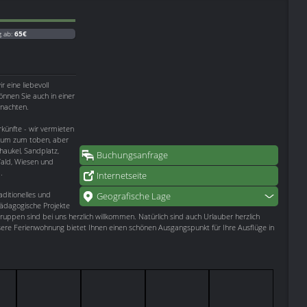
g ab:
65€
eine liebevoll
nnen Sie auch in einer
rnachten.
rkünfte - wir vermieten
Raum zum toben, aber
aukel, Sandplatz,
Buchungsanfrage
Wald, Wiesen und
.
Internetseite
aditionelles und
Geografische Lage
ädagogische Projekte
ruppen sind bei uns herzlich willkommen. Natürlich sind auch Urlauber herzlich
Unsere Ferienwohnung bietet Ihnen einen schönen Ausgangspunkt für Ihre Ausflüge in