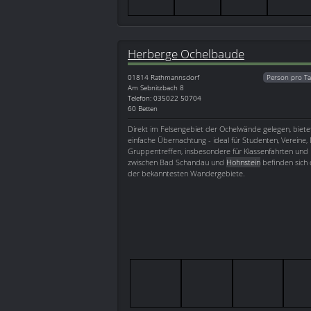
Herberge Ochelbaude
01814
Rathmannsdorf
Person pro Ta
Am Sebnitzbach 8
Telefon: 035022 50704
60 Betten
Direkt im Felsengebiet der Ochelwände gelegen, biete
einfache Übernachtung - ideal für Studenten, Vereine,
Gruppentreffen, insbesondere für Klassenfahrten und Fe
zwischen Bad Schandau und
Hohnstein
befinden sich
der bekanntesten Wandergebiete.