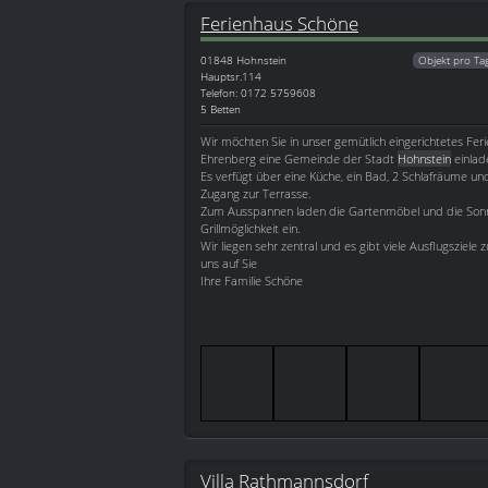
Ferienhaus Schöne
01848
Hohnstein
Objekt pro Ta
Hauptsr.114
Telefon: 0172 5759608
5 Betten
Wir möchten Sie in unser gemütlich eingerichtetes Fe
Ehrenberg eine Gemeinde der Stadt
Hohnstein
einlad
Es verfügt über eine Küche, ein Bad, 2 Schlafräume u
Zugang zur Terrasse.
Zum Ausspannen laden die Gartenmöbel und die Son
Grillmöglichkeit ein.
Wir liegen sehr zentral und es gibt viele Ausflugsziele 
uns auf Sie
Ihre Familie Schöne
Villa Rathmannsdorf