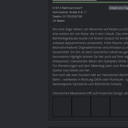
01814
Rathmannsdorf
Objekt pro Ta
Hohnsteiner Straße 9 & 11
Telefon: 01755259158
24 Betten
Wo einst Züge hielten, um Menschen auf Reisen zu sch
eine andere Art von Reise: die in den Urlaub. Das ehe
Bahnhofsgebäude wurde mit feinem Gespür für Architek
exklusive Appartements verwandelt. Hohe Räume, ed
liebevoll erhaltene Originalelemente verschmelzen zu
Gesamtbild. Ein Ort, an dem Geschichte stilvoll neu g
besonderes Highlight können Sie hier auch auf Ihrer e
entspannen. Gästekinder lieben den Spielplatz direkt
Für Wanderungen auf dem Malerweg oder zum Brand
startet man direkt von hier.
Nur noch alle zwei Stunden hält am historischen Bahnh
Bahn – wahlweise in Richtung Děčín oder Rumburk - q
Nationalparks Sächsische und Böhmische Schweiz.
Historisches Mauerwerk trifft auf modernes Design, al