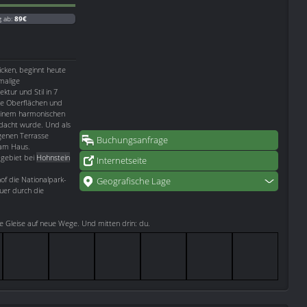
g ab:
89€
icken, beginnt heute
malige
tur und Stil in 7
le Oberflächen und
 einem harmonischen
edacht wurde. Und als
igenen Terrasse
Buchungsanfrage
 am Haus.
gebiet bei
Hohnstein
Internetseite
of die Nationalpark-
Geografische Lage
uer durch die
te Gleise auf neue Wege. Und mitten drin: du.