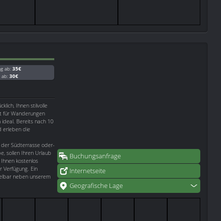
ag ab:
35€
g ab:
30€
lich, Ihnen stilvolle
st für Wanderungen
ideal. Bereits nach 10
d erleben die
 der Südterrasse oder-
, sollen Ihren Urlaub
Buchungsanfrage
 Ihnen kostenlos
r Verfügung. Ein
Internetseite
telbar neben unserem
Geografische Lage