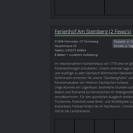
Ferienhof Am Steinberg (2 Fewo's)
01848
Hohnstein, OT Ehrenberg
Doppelzi. p. T
Hauptstrasse 25
Einzelzi. p. Ta
Telefon: 035975 84864
8 Betten + zusätzlich Aufbettung
Im rekonstruierten Fachwerkhaus von 1770 sind wir glück
Ferienwohnungen anzubieten. Unsere zentrale Lage i
und Ausflüge zu allen Sächsisch-Böhmischen Nahzielen 
Gehminuten erreichen Sie unsere "Steinberghütte" un
Panoramakulisse der Hinteren Sächsischen Schweiz.
Urige Abende am Lagerfeuer, besinnliche Stunden auf
Balkon und Romantik bei Kerzenschein im Kellergewölbe
vervollkommnen. Für den sportlichen Ausgleich stehen
Tischtennis, Federball sowie Brett- und Würfelspiele zu
kostenloses Freibad finden Sie im Nachbarort. Unmit
Hof ist die Landbäckerei.