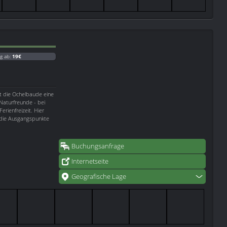
g ab:
19€
t die Ochelbaude eine
 Naturfreunde - bei
rienfreizeit. Hier
 die Ausgangspunkte
Buchungsanfrage
Internetseite
Geografische Lage