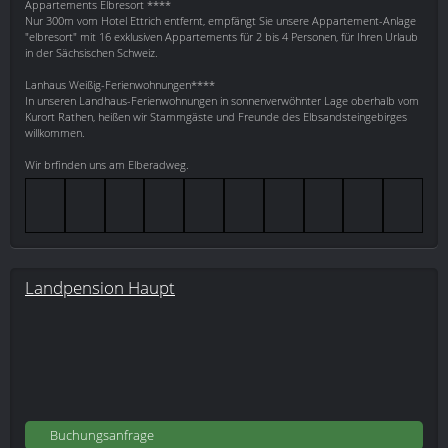
Appartements Elbresort ****
Nur 300m vom Hotel Ettrich entfernt, empfängt Sie unsere Appartement-Anlage
"elbresort" mit 16 exklusiven Appartements für 2 bis 4 Personen, für Ihren Urlaub
in der Sächsischen Schweiz.
Lanhaus Weißig-Ferienwohnungen****
In unseren Landhaus-Ferienwohnungen in sonnenverwöhnter Lage oberhalb vom
Kurort Rathen, heißen wir Stammgäste und Freunde des Elbsandsteingebirges
willkommen.
Wir brfinden uns am Elberadweg.
Landpension Haupt
Buchungsanfrage