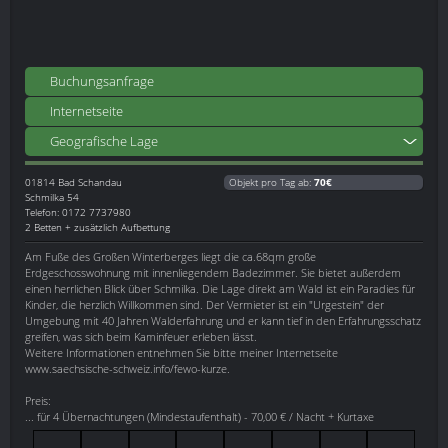
Buchungsanfrage
Internetseite
Geografische Lage
01814
Bad Schandau
Objekt pro Tag ab:
70€
Schmilka 54
Telefon: 0172 7737980
2 Betten + zusätzlich Aufbettung
Am Fuße des Großen Winterberges liegt die ca.68qm große
Erdgeschosswohnung mit innenliegendem Badezimmer. Sie bietet außerdem
einen herrlichen Blick über Schmilka. Die Lage direkt am Wald ist ein Paradies für
Kinder, die herzlich Willkommen sind. Der Vermieter ist ein "Urgestein" der
Umgebung mit 40 Jahren Walderfahrung und er kann tief in den Erfahrungsschatz
greifen, was sich beim Kaminfeuer erleben lässt.
Weitere Informationen entnehmen Sie bitte meiner Internetseite
www.saechsische-schweiz.info/fewo-kurze.
Preis:
... für 4 Übernachtungen (Mindestaufenthalt) - 70,00 € / Nacht + Kurtaxe