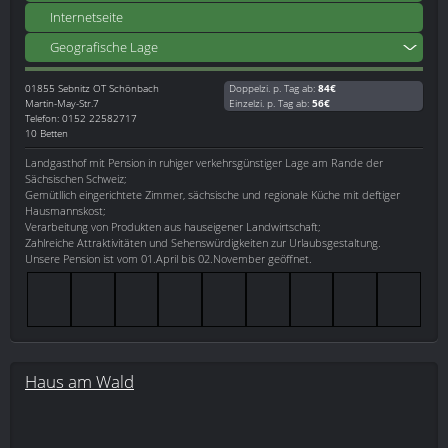
Internetseite
Geografische Lage
01855
Sebnitz OT Schönbach
Doppelzi. p. Tag ab:
84€
Martin-May-Str.7
Einzelzi. p. Tag ab:
56€
Telefon: 0152 22582717
10 Betten
Landgasthof mit Pension in ruhiger verkehrsgünstiger Lage am Rande der
Sächsischen Schweiz;
Gemütllich eingerichtete Zimmer, sächsische und regionale Küche mit deftiger
Hausmannskost;
Verarbeitung von Produkten aus hauseigener Landwirtschaft;
Zahlreiche Attraktivitäten und Sehenswürdigkeiten zur Urlaubsgestaltung.
Unsere Pension ist vom 01.April bis 02.November geöffnet.
Haus am Wald