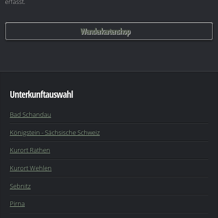
erfasst.
Wanderkartenshop
Unterkunftauswahl
Bad Schandau
Königstein - Sächsische Schweiz
Kurort Rathen
Kurort Wehlen
Sebnitz
Pirna