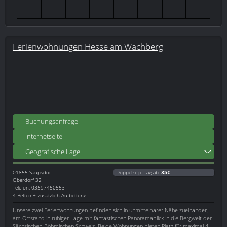
Ferienwohnungen Hesse am Wachberg
Buchungsanfrage
Internetseite
Geografische Lage
01855
Saupsdorf
Doppelzi. p. Tag ab:
35€
Oberdorf 32
Telefon: 03597450553
4 Betten + zusätzlich Aufbettung
Unsere zwei Ferienwohnungen befinden sich in unmittelbarer Nähe zueinander,
am Ortsrand in ruhiger Lage mit fantastischen Panoramablick in die Bergwelt der
Sächsischen-Böhmischen Schweiz. Beide Wohnungen bieten Platz für maximal 4