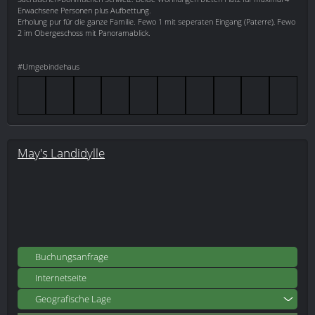
Erwachsene Personen plus Aufbettung.
Erholung pur für die ganze Familie. Fewo 1 mit seperaten Eingang (Paterre), Fewo
2 im Obergeschoss mit Panoramablick.
#Umgebindehaus
May's Landidylle
Buchungsanfrage
Internetseite
Geografische Lage