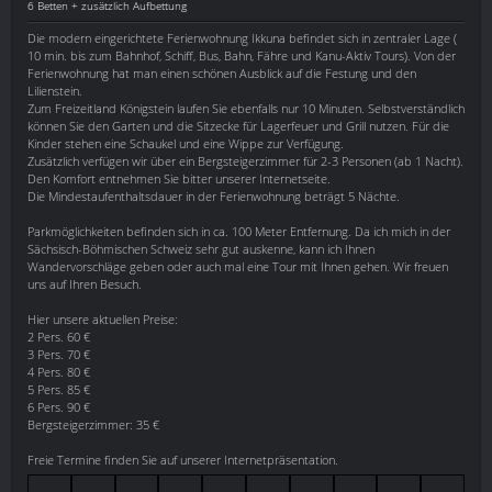
6 Betten + zusätzlich Aufbettung
Die modern eingerichtete Ferienwohnung Ikkuna befindet sich in zentraler Lage (
10 min. bis zum Bahnhof, Schiff, Bus, Bahn, Fähre und Kanu-Aktiv Tours). Von der
Ferienwohnung hat man einen schönen Ausblick auf die Festung und den
Lilienstein.
Zum Freizeitland Königstein laufen Sie ebenfalls nur 10 Minuten. Selbstverständlich
können Sie den Garten und die Sitzecke für Lagerfeuer und Grill nutzen. Für die
Kinder stehen eine Schaukel und eine Wippe zur Verfügung.
Zusätzlich verfügen wir über ein Bergsteigerzimmer für 2-3 Personen (ab 1 Nacht).
Den Komfort entnehmen Sie bitter unserer Internetseite.
Die Mindestaufenthaltsdauer in der Ferienwohnung beträgt 5 Nächte.
Parkmöglichkeiten befinden sich in ca. 100 Meter Entfernung. Da ich mich in der
Sächsisch-Böhmischen Schweiz sehr gut auskenne, kann ich Ihnen
Wandervorschläge geben oder auch mal eine Tour mit Ihnen gehen. Wir freuen
uns auf Ihren Besuch.
Hier unsere aktuellen Preise:
2 Pers. 60 €
3 Pers. 70 €
4 Pers. 80 €
5 Pers. 85 €
6 Pers. 90 €
Bergsteigerzimmer: 35 €
Freie Termine finden Sie auf unserer Internetpräsentation.