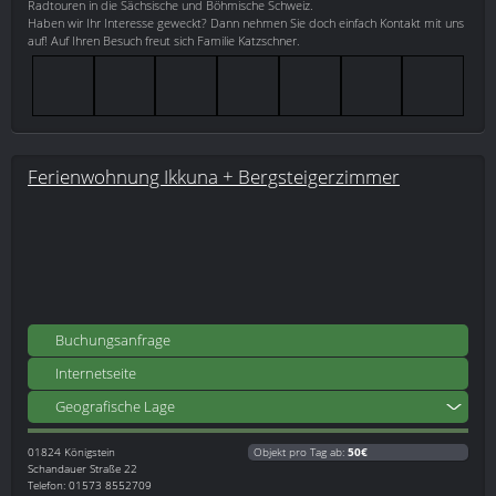
Radtouren in die Sächsische und Böhmische Schweiz.
Haben wir Ihr Interesse geweckt? Dann nehmen Sie doch einfach Kontakt mit uns
auf! Auf Ihren Besuch freut sich Familie Katzschner.
Ferienwohnung Ikkuna + Bergsteigerzimmer
Buchungsanfrage
Internetseite
Geografische Lage
01824
Königstein
Objekt pro Tag ab:
50€
Schandauer Straße 22
Telefon: 01573 8552709