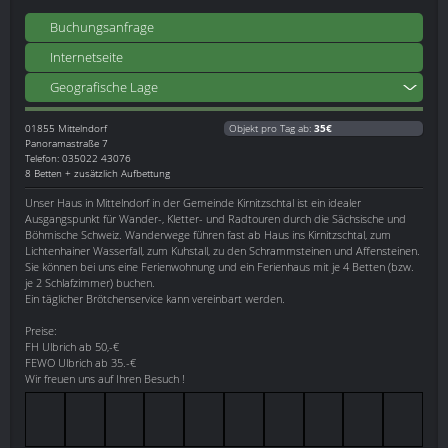
Buchungsanfrage
Internetseite
Geografische Lage
01855
Mittelndorf
Objekt pro Tag ab:
35€
Panoramastraße 7
Telefon: 035022 43076
8 Betten + zusätzlich Aufbettung
Unser Haus in Mittelndorf in der Gemeinde Kirnitzschtal ist ein idealer
Ausgangspunkt für Wander-, Kletter- und Radtouren durch die Sächsische und
Böhmische Schweiz. Wanderwege führen fast ab Haus ins Kirnitzschtal, zum
Lichtenhainer Wasserfall, zum Kuhstall, zu den Schrammsteinen und Affensteinen.
Sie können bei uns eine Ferienwohnung und ein Ferienhaus mit je 4 Betten (bzw.
je 2 Schlafzimmer) buchen.
Ein täglicher Brötchenservice kann vereinbart werden.
Preise:
FH Ulbrich ab 50,-€
FEWO Ulbrich ab 35.-€
Wir freuen uns auf Ihren Besuch !