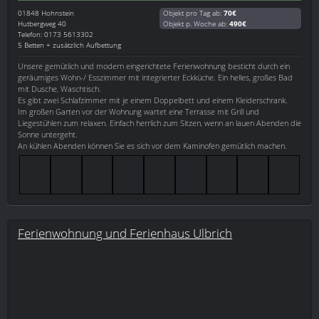
01848
Hohnstein
Objekt pro Tag ab:
70€
Hutbergweg 40
Objekt p. Woche ab:
490€
Telefon: 0173 5613302
5 Betten + zusätzlich Aufbettung
Unsere gemütlich und modern eingerichtete Ferienwohnung besticht durch ein
geräumiges Wohn-/ Esszimmer mit integrierter Eckküche. Ein helles, großes Bad
mit Dusche, Waschtisch.
Es gibt zwei Schlafzimmer mit je einem Doppelbett und einem Kleiderschrank.
Im großen Garten vor der Wohnung wartet eine Terrasse mit Grill und
Liegestühlen zum relaxen. Einfach herrlich zum Sitzen, wenn an lauen Abenden die
Sonne untergeht.
An kühlen Abenden können Sie es sich vor dem Kaminofen gemütlich machen.
Ferienwohnung und Ferienhaus Ulbrich