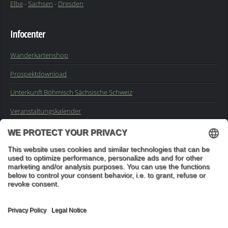
Elbe
-
Sachsen
-
Dresden
Infocenter
Wanderkartenshop
Prospektdownload
Unterkunft Böhmisch Sächsische Schweiz
Veranstaltungskalender
Kontakt
Impressum
Buchungsanfrage
Mail an die Redaktion
"In den Wäldern sind Dinge, über die nachzudenken man jahrelang