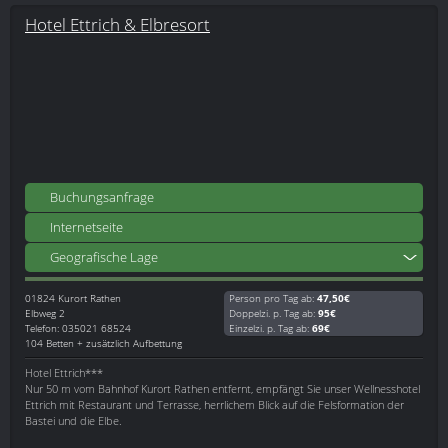
Hotel Ettrich & Elbresort
Buchungsanfrage
Internetseite
Geografische Lage
01824
Kurort Rathen
Person pro Tag ab:
47,50€
Elbweg 2
Doppelzi. p. Tag ab:
95€
Telefon: 035021 68524
Einzelzi. p. Tag ab:
69€
104 Betten + zusätzlich Aufbettung
Hotel Ettrich***
Nur 50 m vom Bahnhof Kurort Rathen entfernt, empfängt Sie unser Wellnesshotel
Ettrich mit Restaurant und Terrasse, herrlichem Blick auf die Felsformation der
Bastei und die Elbe.