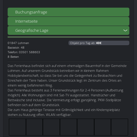
Buchungsanfrage
Internetseite
Geografische Lage
01847
Lohmen
Objekt pro Tag ab:
40€
Basteistr. 48
Telefon: 03501 588603
8 Betten
Das Ferienhaus befindet sich auf einem ehemaligen Bauernhof in der Gemeinde
Lohmen. Auf unserem Grundstück betreiben wir in kleinem Rahmen
Hobbylandwirtschaft, so dass Sie bei uns die Gelegenheit zu Beobachten und
Streicheln der Tiere haben. Unser Grundstück liegt im Zentrum des Ortes an
einem wenig befahrenen Weg.
Das Ferienhaus besteht aus 3 Ferienwohnungen für 2-4 Personen (Aufbettung
möglich). Alle Wohnungen sind mit Sat-TV ausgestattet. Handtücher und
Bettwäsche sind inclusive. Die Vermietung erfolgt ganzjährig. PKW-Stellplätze
befinden sich auf dem Grundstück.
Die zum Haus gehörige Terasse mit Grillmöglichkeit und ein Kinderspielplatz
stehen zu Nutzung offen. WLAN verfügbar.