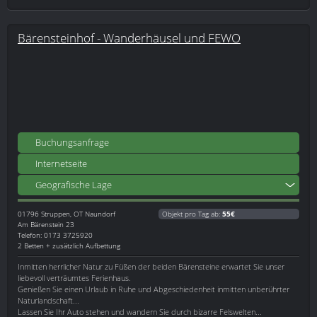
Bärensteinhof - Wanderhäusel und FEWO
Buchungsanfrage
Internetseite
Geografische Lage
01796
Struppen, OT Naundorf
Objekt pro Tag ab:
55€
Am Bärenstein 23
Telefon: 0173 3725920
2 Betten + zusätzlich Aufbettung
Inmitten herrlicher Natur zu Füßen der beiden Bärensteine erwartet Sie unser
liebevoll verträumtes Ferienhaus.
Genießen Sie einen Urlaub in Ruhe und Abgeschiedenheit inmitten unberührter
Naturlandschaft...
Lassen Sie Ihr Auto stehen und wandern Sie durch bizarre Felswelten...