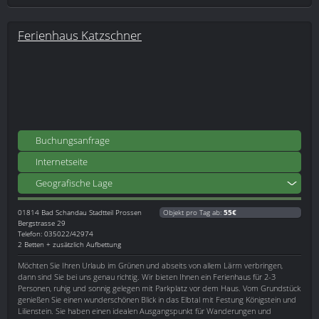
Ferienhaus Katzschner
Buchungsanfrage
Internetseite
Geografische Lage
01814
Bad Schandau Stadtteil Prossen
Objekt pro Tag ab:
55€
Bergstrasse 29
Telefon: 035022/42974
2 Betten + zusätzlich Aufbettung
Möchten Sie Ihren Urlaub im Grünen und abseits von allem Lärm verbringen,
dann sind Sie bei uns genau richtig. Wir bieten Ihnen ein Ferienhaus für 2-3
Personen, ruhig und sonnig gelegen mit Parkplatz vor dem Haus. Vom Grundstück
genießen Sie einen wunderschönen Blick in das Elbtal mit Festung Königstein und
Lilienstein. Sie haben einen idealen Ausgangspunkt für Wanderungen und