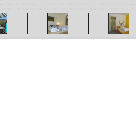
der haben wir eine Garage zum sicheren Unterstellen. Genießen Sie die Ruhe auf unserer Sommer
erhältlich sind. Wandergruppen und Familienfeiern bis zu 24 Personen möglich. Wir freuen uns 