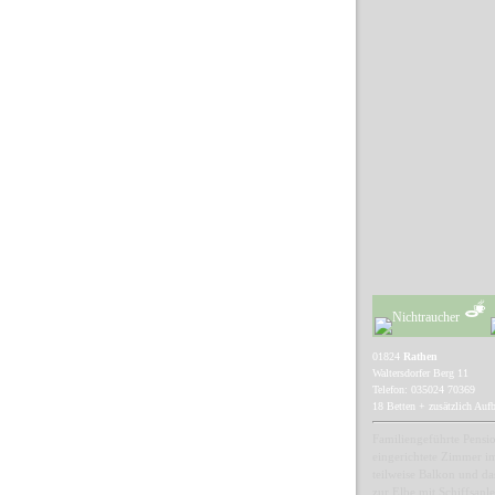
01824
Rathen
Waltersdorfer Berg 11
Telefon: 035024 70369
18 Betten + zusätzlich Auf
Familiengeführte Pensio
eingerichtete Zimmer i
teilweise Balkon und da
zur Elbe mit Schiffsanl