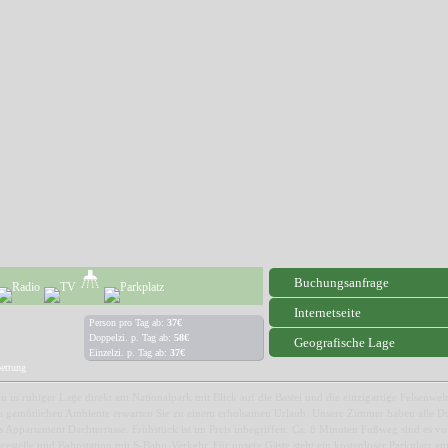
Buchungsanfrage
Internetseite
Person pro Tag ab:
37€
Doppelzi. p. Tag ab:
58€
Geografische Lage
Einzelzi. p. Tag ab:
37€
bettung
n in ruhiger Lage direkt am Nationalpark mit Blick auf die Bastei und die einzigartige Felsenwel
m gemütlichen Ambiente erwarten Sie zu einem erholsamen Urlaub. Unsere Zimmer haben alle 
s Appartement Dachterrasse. Frühstück ist im Preis inbegriffen. Ca. 8 Minuten Fußweg sind es vo
egestelle und Bahnstation mit S-Bahn-Verkehr. Für unsere Gäste steht ein kostenloser Parkplatz 