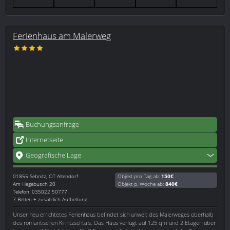
Ferienhaus am Malerweg
Buchungsanfrage
Internetseite
Geografische Lage
01855
Sebnitz, OT Altendorf
Objekt pro Tag ab:
150€
Am Hegebusch 20
Objekt p. Woche ab:
840€
Telefon: 035022 50777
7 Betten + zusätzlich Aufbettung
Unser neu errichtetes Ferienhaus befindet sich unweit des Malerweges oberhalb
des romantischen Kirnitzschtals. Das Haus verfügt auf 125 qm und 2 Etagen über