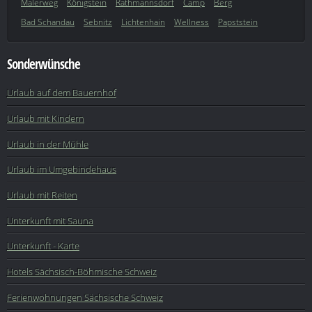
Malerweg
Königstein
Rathmannsdorf
Camp
Berg
Bad Schandau
Sebnitz
Lichtenhain
Wellness
Papststein
Sonderwünsche
Urlaub auf dem Bauernhof
Urlaub mit Kindern
Urlaub in der Mühle
Urlaub im Umgebindehaus
Urlaub mit Reiten
Unterkunft mit Sauna
Unterkunft - Karte
Hotels Sächsisch-Böhmische Schweiz
Ferienwohnungen Sächsische Schweiz