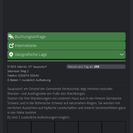
Buchungsanfrage
Internetseite
Geografische Lage
01855
Sebnitz, OT Saupsdorf
Person pro Tag ab:
25€
Sebnitzer Weg 2
Telefon: 035974 50544
6 Betten + zusätzlich Aufbettung
Saupsdorf, ein Ortsteil der Gemeinde Kirnitzschtal, liegt inmitten reizvoller
Wander- und Ausflugsziele am Fuße des Wachberges.
Starten Sie Ihre Wanderungen von unserem Haus aus in die Hintere Sächsische
Schweiz und in die Böhmische Schweiz auf naturnahen Wegen. Sie werden mit
herrlichen Aussichten auf idyllische Landschaften und bizarre Sandsteinfelsen ganz
in der Nähe belohnt.
Es sind 2 zusätzliche Aufbettungen möglich.