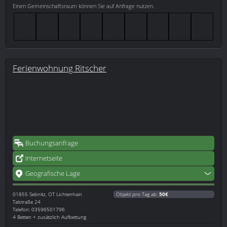
Einen Gemeinschaftsraum können Sie auf Anfrage nutzen.
Ferienwohnung Ritscher
Buchungsanfrage
Internetseite
Geografische Lage
01855
Sebnitz, OT Lichtenhain
Objekt pro Tag ab:
50€
Talstraße 24
Telefon: 03596501796
4 Betten + zusätzlich Aufbettung