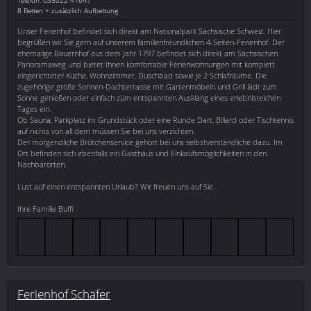
8 Betten + zusätzlich Aufbettung
Unser Ferienhof befindet sich direkt am Nationalpark Sächsische Schweiz. Hier
begrüßen wir Sie gern auf unserem familienfreundlichen 4-Seiten-Ferienhof. Der
ehemalige Bauernhof aus dem Jahr 1797 befindet sich direkt am Sächsischen
Panoramaweg und bietet Ihnen komfortable Ferienwohnungen mit komplett
eingerichteter Küche, Wohnzimmer, Duschbad sowie je 2 Schlafräume. Die
zugehörige große Sonnen-Dachterrasse mit Gartenmöbeln und Grill lädt zum
Sonne genießen oder einfach zum entspannten Ausklang eines erlebnisreichen
Tages ein.
Ob Sauna, Parkplatz im Grundstück oder eine Runde Dart, Billard oder Tischtennis
auf nichts von all dem müssen Sie bei uns verzichten.
Der morgendliche Brötchenservice gehört bei uns selbstverständliche dazu. Im
Ort befinden sich ebenfalls ein Gasthaus und Einkaufsmöglichkeiten in den
Nachbarorten.
Lust auf einen entspannten Urlaub? Wir freuen uns auf Sie.
Ihre Familie Buffi
Ferienhof Schäfer