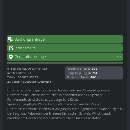
Buchungsanfrage
Internetseite
Geografische Lage
01855
Sebnitz, OT Lichtenhain
Person pro Tag ab:
37€
Kirnitzschtalstr. 11
Doppelzi. p. Tag ab:
74€
Telefon: 035971 53733
Einzelzi. p. Tag ab:
48€
20 Betten + zusätzlich Aufbettung
Unser in reizvoller Lage des Kirnitzschtales direkt am Wasserfall gelegene
Gaststätte und Pension bietet Ihnen in bewährter über 117-jähriger
Familientradition: sächsische, gutbürgerliche Küche.
Spezialität: gepflegte Weine, Biere und Spirituosen aus der Region.
Unsere Einkehrstätte ist zentraler Ausgangspunkt für geruhsame Wanderungen in
die Berg- und Felsenwelt der hinteren Sächsischen Schweiz. Wir sind auch
erreichbar mit der historischen Kirnitzschtalbahn bis zur Endstation.