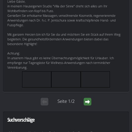
Liebe Gäste,
in meinem Hauseigenen Studio "Villa der Sinne" dreht sich alles um Ihr
Wohlbefinden von Kopf bis Fuss.
Genießen Sie erholsame Massagen, verwöhnende Kosmetik, regenerierende
Anwendungen nach Dr. h.c. P. Jentschura sowie kraftschöpfende Hand- und
Fusspflege.
Mit ganzem Herzen bin ich für Sie da und möchten Sie ein Stück auf Ihrem Weg
begleiten. Die gesundheitsfördernden Anwendungen bieten dabei das
besondere Highlight!
Achtung:
In unserem Haus gibt es keine Übernachtungsmöglichkeit für Urlauber. Ich
empfange nur Tagesgäste für Wellness-Anwendungen nach terminlicher
Vereinbarung.
Seite 1/2
Suchvorschläge