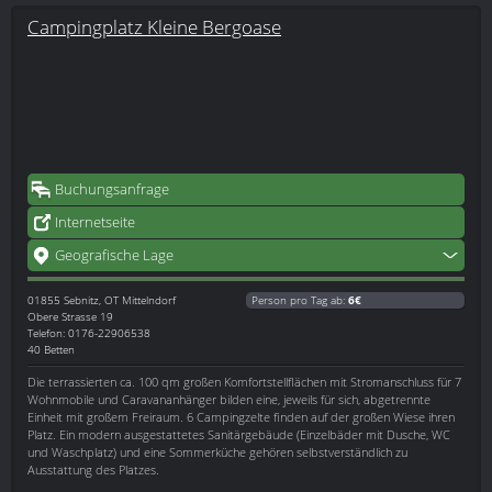
Campingplatz Kleine Bergoase
Buchungsanfrage
Internetseite
Geografische Lage
01855
Sebnitz, OT Mittelndorf
Person pro Tag ab:
6€
Obere Strasse 19
Telefon: 0176-22906538
40 Betten
Die terrassierten ca. 100 qm großen Komfortstellflächen mit Stromanschluss für 7
Wohnmobile und Caravananhänger bilden eine, jeweils für sich, abgetrennte
Einheit mit großem Freiraum. 6 Campingzelte finden auf der großen Wiese ihren
Platz. Ein modern ausgestattetes Sanitärgebäude (Einzelbäder mit Dusche, WC
und Waschplatz) und eine Sommerküche gehören selbstverständlich zu
Ausstattung des Platzes.