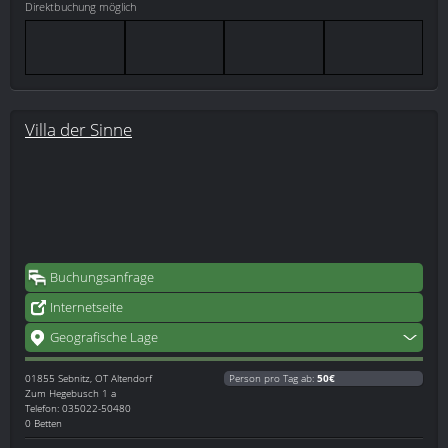
Direktbuchung möglich
Villa der Sinne
Buchungsanfrage
Internetseite
Geografische Lage
01855
Sebnitz, OT Altendorf
Person pro Tag ab:
50€
Zum Hegebusch 1 a
Telefon: 035022-50480
0 Betten