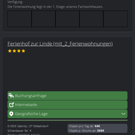
Verfügung.
Die Ferienwohnung liegt in der 1. Etage unseres Fachwerkhauses.
Ferienhof zur Linde (mit_2_Ferienwohnungen)
Buchungsanfrage
Internetseite
Geografische Lage
01855
Sebnitz, OT Mittelndorf
Objekt pro Tag ab:
44€
Schandauer Str. 4
Objekt p. Woche ab:
308€
Telefon: 035022 41647