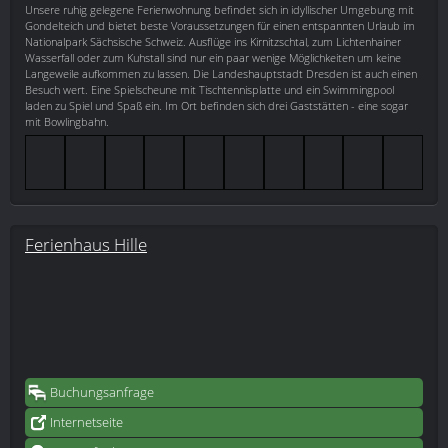
Unsere ruhig gelegene Ferienwohnung befindet sich in idyllischer Umgebung mit
Gondelteich und bietet beste Voraussetzungen für einen entspannten Urlaub im
Nationalpark Sächsische Schweiz. Ausflüge ins Kirnitzschtal, zum Lichtenhainer
Wasserfall oder zum Kuhstall sind nur ein paar wenige Möglichkeiten um keine
Langeweile aufkommen zu lassen. Die Landeshauptstadt Dresden ist auch einen
Besuch wert. Eine Spielscheune mit Tischtennisplatte und ein Swimmingpool
laden zu Spiel und Spaß ein. Im Ort befinden sich drei Gaststätten - eine sogar
mit Bowlingbahn.
Ferienhaus Hille
Buchungsanfrage
Internetseite