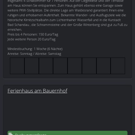
insgesamt 4 Schlafzimmer für 7 Personen. Auf der Liegewiese und der Terrasse
am Haus können Sie entspannen. Zum Haus gehört ebenso eine Garage sowie
weitere PKW-Stellplätze. Die direkte Lage am Waldesrand garantiert ihnen eine
ruhigen und erholsamen Aufenthalt. Bekannte Wander- und Ausflugsziele wie die
historische Kirnitzschtalbahn zum Lichtenhainer Wasserfall und in die Kurstadt
Bad Schandau , die Schrammsteine und der Große Winterberg sind gut zu Fuß zu
erreichen.
Preis bis 4 Personen: 150 Euro/Tag
Jede weitere Person 20 Euro/Tag
Mindestbuchung: 1 Woche (6 Nächte)
Anreise: Sonntag / Abreise: Samstag
Ferienhaus am Bauernhof
Buchungsanfrage