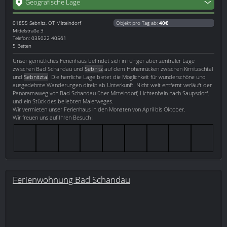
Geografische Lage
01855
Sebnitz, OT Mittelndorf
Objekt pro Tag ab:
40€
Mittelstraße 3
Telefon: 035022 40561
5 Betten
Unser gemütliches Ferienhaus befindet sich in ruhiger aber zentraler Lage
zwischen Bad Schandau und
Sebnitz
auf dem Höhenrücken zwischen Kirnitzschtal
und
Sebnitztal
. Die herrliche Lage bietet die Möglichkeit für wunderschöne und
ausgedehnte Wanderungen direkt ab Unterkunft. Nicht weit entfernt verläuft der
Panoramaweg von Bad Schandau über Mittelndorf, Lichtenhain nach Saupsdorf,
und ein Stück des beliebten Malerweges.
Wir vermieten unser Ferienhaus in den Monaten von April bis Oktober.
Wir freuen uns auf Ihren Besuch !
Ferienwohnung Bad Schandau