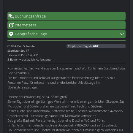
Buchungsanfrage
Internetseite
Geografische Lage
01814
Bad Schandau
Objekt pro Tag ab:
60€
Sebnitzer Str. 17
Telefon: 035022 43431
3 Betten + zusätzlich Aufbettung
Romantisches Fachwerkhaus zum Entspannen und Wohlfühlen am Stadtrand von
Bad Schandau.
Die neu, modern und liebevoll ausgestattete Ferienwohnung bietet bis zu 4
Personen Platz für erholsame und erlebnisreiche Urlaubstage im
Elbsandsteingebirge.
Unsere Ferienwohnung ist ca. 55 m² groß.
Sie verfügt über ein geräumiges Wohnzimmer mit einer gemütlichen Sitzecke, Sat-
TV, Bücher und Spiele und einen Essbereich mit Tisch und Stühlen.
In der Küche sind Kühlschrank, Kaffeemaschine, Toaster, Wasserkocher, 4-Zonen-
Cerankochfeld, Dunstabzugshaube und Mikrowelle vorhanden.
Das große Bad mit Fenster verügt über eine Dusche, WC und Föhn.
Im Schlafzimmer befinden sich ein Doppelbett (180x200) und ein Einzelbett.
Ein Babyreisebett und Hochstuhl stellen wir Ihnen auf Wunsch gern kostenlos zur