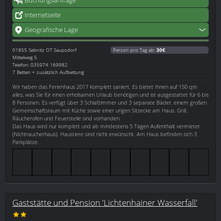
Internetseite
Geografische Lage
01855
Sebnitz OT Saupsdorf
Person pro Tag ab:
30€
Mittelweg 5
Telefon: 035974 169982
7 Betten + zusätzlich Aufbettung
Wir haben das Ferienhaus 2017 komplett saniert. Es bietet Ihnen auf 150 qm
alles, was Sie für einen erholsamen Urlaub benötigen und ist ausgestattet für 6 bis
8 Personen. Es verfügt über 3 Schlafzimmer und 3 separate Bäder, einem großen
Gemeinschaftsraum mit Küche sowie einer urigen Sitzecke am Haus. Grill,
Räucherofen und Feuerstelle sind vorhanden.
Das Haus wird nur komplett und ab mindestens 5 Tagen Aufenthalt vermietet
(Nichtraucherhaus). Haustiere sind nicht erwünscht. Am Haus befinden sich 3
Parkplätze.
Gaststätte und Pension 'Lichtenhainer Wasserfall'