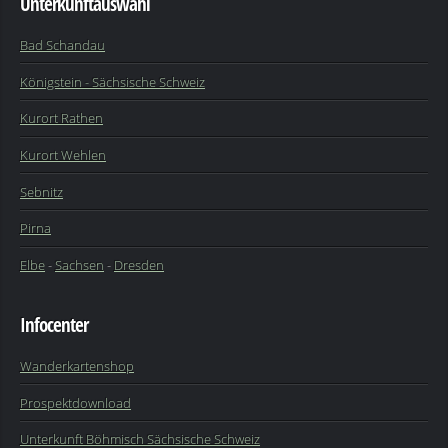
Unterkunftauswahl
Bad Schandau
Königstein - Sächsische Schweiz
Kurort Rathen
Kurort Wehlen
Sebnitz
Pirna
Elbe
-
Sachsen
-
Dresden
Infocenter
Wanderkartenshop
Prospektdownload
Unterkunft Böhmisch Sächsische Schweiz