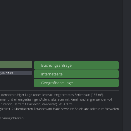
Buchungsanfrage
g ab:
150€
Internetseite
Geografische Lage
, dennoch ruhiger Lage unser liebevoll eingerichtetes Ferienhaus (155 m²).
mmer und einen geräumigen Aufenthaltsraum mit Kamin und angrenzender voll
bination, Herd mit Backofen, Mikrowelle). WLAN frei.
möglichkeit, 2 überdachten Terassen am Haus sowie ein Spielplatz laden zum Verweilen
arkmöglichkeiten.