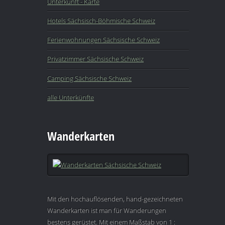
Unterkunft - Karte
Hotels Sächsisch-Böhmische Schweiz
Ferienwohnungen Sächsische Schweiz
Privatzimmer Sächsische Schweiz
Camping Sächsische Schweiz
alle Unterkünfte
Wanderkarten
Mit den hochauflösenden, hand-gezeichneten
Wanderkarten ist man für Wanderungen
bestens gerüstet. Mit einem Maßstab von 1 :