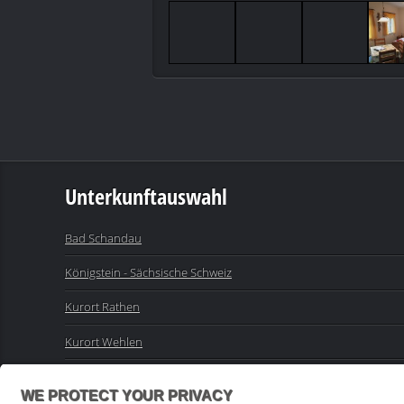
Unterkunftauswahl
Bad Schandau
Königstein - Sächsische Schweiz
Kurort Rathen
Kurort Wehlen
Sebnitz