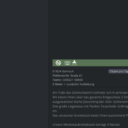
01824
Gohrisch
Objekt pro Ta
Pfaffendorfer Straße 61
Telefon: 035021 59600
6 Betten + zusätzlich Aufbettung
Am Fuße des Gohrischstein's befindet sich in zentraler
Wir bieten Ihnen über das gesamte Erdgeschoss 3 Zi
ausgestatteter Küche (Geschirrspüler, Kühl- Gefrierkom
Eine große Liegewiese mit Pavilion, Feuerstelle, Grill
ein.
Das umzäunte Grundstück bietet Ihnen ausreichend P
Unsere Mindestaufenthaltszeit beträgt 4 Nächte.