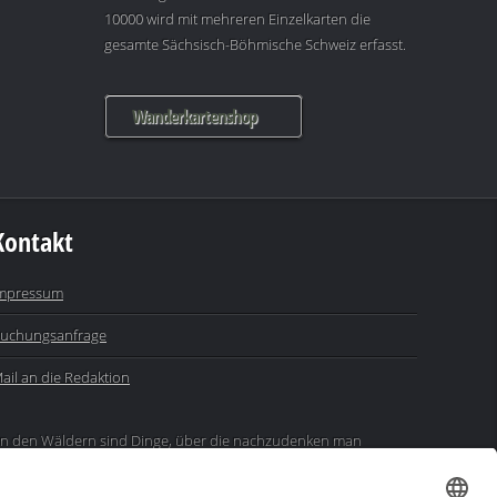
10000 wird mit mehreren Einzelkarten die
gesamte Sächsisch-Böhmische Schweiz erfasst.
Wanderkartenshop
Kontakt
mpressum
uchungsanfrage
ail an die Redaktion
In den Wäldern sind Dinge, über die nachzudenken man
ahrelang im Moos liegen könnte." (Franz Kafka)