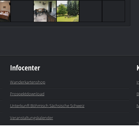
Infocenter
Wanderkartenshop
I
Prospektdownload
B
Unterkunft Böhmisch Sächsische Schweiz
M
Veranstaltungskalender
"
j