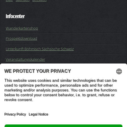
Infocenter
Wanderkartenshop
Prospektdownload
Unterkunft Böhmisch Sächsische Schweiz
Veranstaltungskalender
Kontakt
Impressum
Buchungsanfrage
Mail an die Redaktion
"In den Wäldern sind Dinge, über die nachzudenken man jahrelang