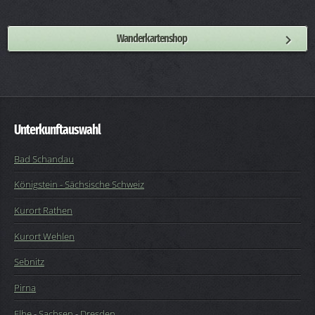
Wanderkartenshop
Unterkunftauswahl
Bad Schandau
Königstein - Sächsische Schweiz
Kurort Rathen
Kurort Wehlen
Sebnitz
Pirna
Elbe
-
Sachsen
-
Dresden