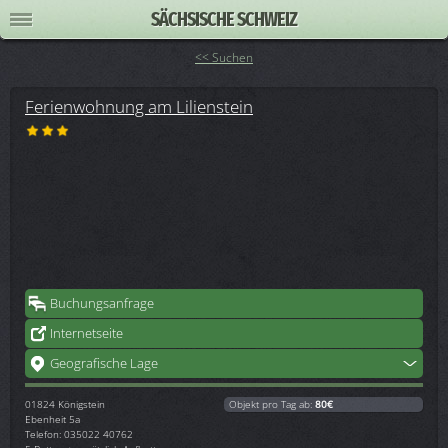
SÄCHSISCHE SCHWEIZ
<< Suchen
Ferienwohnung am Lilienstein
Buchungsanfrage
Internetseite
Geografische Lage
01824
Königstein
Objekt pro Tag ab:
80€
Ebenheit 5a
Telefon: 035022 40762