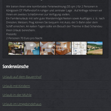
Wir bieten ihnen eine komfortable Ferienwohnung (55 qm ) für 2 Personen in
Königstein OT Pfaffendorf in ruhiger und zentraler Lage . Auf Anfrage können wir
Ihnen ein zweites Schlafzimmer zur Verfügung stellen.
Ein Familienurlaub mit sehr gute Wandermöglichkeiten sowie Ausflügen, z. b. nach
Dresden, Meissen, Prag können Sie bequem mit Auto, der S-Bahn oder dem
Schiff erreichen. An kalten Tagen sollte ein Besuch der Therme in Bad Schandau
ihren Urlaub bereichern.
Preisinfo:
2 Personen 70 Euro pro Nacht
Sonderwünsche
Urlaub auf dem Bauernhof
Urlaub mit Kindern
Urlaub in der Mühle
Urlaub im Umgebindehaus