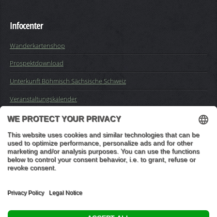
Infocenter
Wanderkartenshop
Prospektdownload
Unterkunft Böhmisch Sächsische Schweiz
Veranstaltungskalender
Kontakt
Impressum
Buchungsanfrage
Mail an die Redaktion
"In den Wäldern sind Dinge, über die nachzudenken man jahrelang