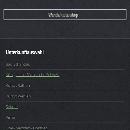
Wanderkartenshop
Unterkunftauswahl
Bad Schandau
Königstein - Sächsische Schweiz
Kurort Rathen
Kurort Wehlen
Sebnitz
Pirna
Elbe
-
Sachsen
-
Dresden