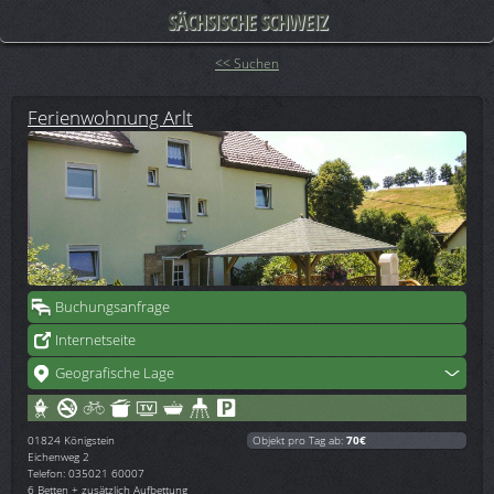
SÄCHSISCHE SCHWEIZ
<< Suchen
Ferienwohnung Arlt
Buchungsanfrage
Internetseite
Geografische Lage
01824
Königstein
Objekt pro Tag ab:
70€
Eichenweg 2
Telefon: 035021 60007
6 Betten + zusätzlich Aufbettung