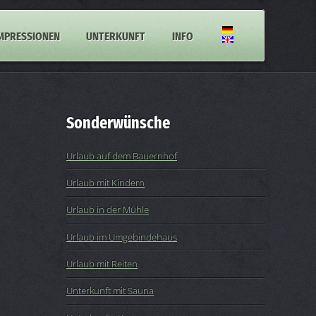
MPRESSIONEN
UNTERKUNFT
INFO
Sonderwünsche
Urlaub auf dem Bauernhof
Urlaub mit Kindern
Urlaub in der Mühle
Urlaub im Umgebindehaus
Urlaub mit Reiten
Unterkunft mit Sauna