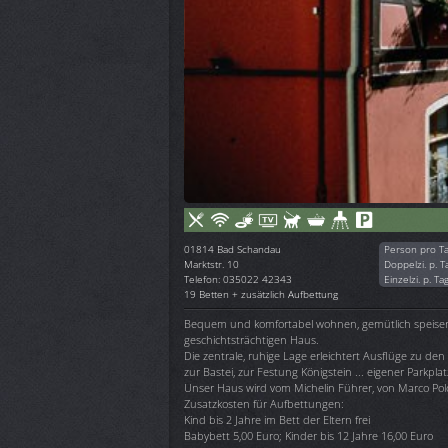
01814
Bad Schandau
Person pro T
Marktstr. 10
Doppelzi. p. T
Telefon: 035022 42343
Einzelzi. p. Ta
19 Betten + zusätzlich Aufbettung
Bequem und komfortabel wohnen, gemütlich speisen u
geschichtsträchtigen Haus.
Die zentrale, ruhige Lage erleichtert Ausflüge zu 
zur Bastei, zur Festung Königstein ... eigener Parkpl
Unser Haus wird vom Michelin Führer, von Marco Pol
Zusatzkosten für Aufbettungen:
Kind bis 2 Jahre im Bett der Eltern frei
Babybett 5,00 Euro; Kinder bis 12 Jahre 16,00 Euro