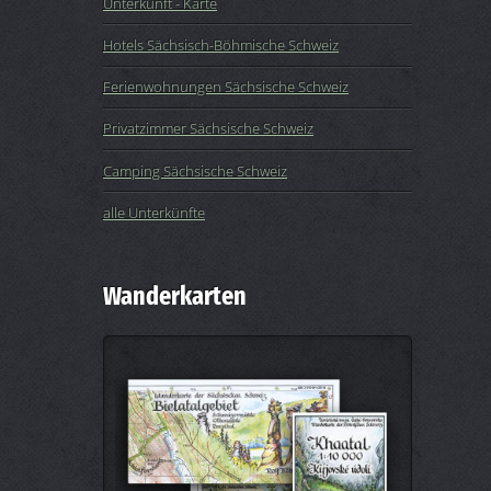
Unterkunft - Karte
Hotels Sächsisch-Böhmische Schweiz
Ferienwohnungen Sächsische Schweiz
Privatzimmer Sächsische Schweiz
Camping Sächsische Schweiz
alle Unterkünfte
Wanderkarten