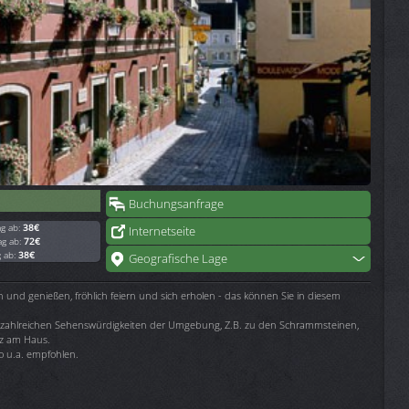
Buchungsanfrage
ag ab:
38€
Internetseite
ag ab:
72€
g ab:
38€
Geografische Lage
nd genießen, fröhlich feiern und sich erholen - das können Sie in diesem
den zahlreichen Sehenswürdigkeiten der Umgebung, Z.B. zu den Schrammsteinen,
atz am Haus.
o u.a. empfohlen.