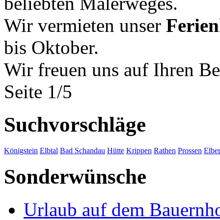
beliebten Malerweges.
Wir vermieten unser
Ferie
bis Oktober.
Wir freuen uns auf Ihren Be
Seite 1/5
Suchvorschläge
Königstein
Elbtal
Bad Schandau
Hütte
Krippen
Rathen
Prossen
Elbe
Sonderwünsche
Urlaub auf dem Bauernh