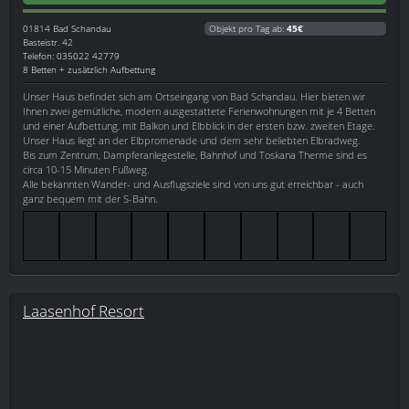
01814
Bad Schandau
Objekt pro Tag ab:
45€
Basteistr. 42
Telefon: 035022 42779
8 Betten + zusätzlich Aufbettung
Unser Haus befindet sich am Ortseingang von Bad Schandau. Hier bieten wir
Ihnen zwei gemütliche, modern ausgestattete Ferienwohnungen mit je 4 Betten
und einer Aufbettung, mit Balkon und Elbblick in der ersten bzw. zweiten Etage.
Unser Haus liegt an der Elbpromenade und dem sehr beliebten Elbradweg.
Bis zum Zentrum, Dampferanlegestelle, Bahnhof und Toskana Therme sind es
circa 10-15 Minuten Fußweg.
Alle bekannten Wander- und Ausflugsziele sind von uns gut erreichbar - auch
ganz bequem mit der S-Bahn.
Laasenhof Resort