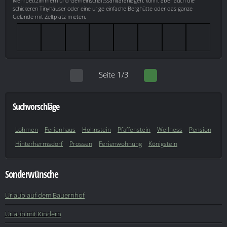
Mehrbettzimmern und Gemeinschaftssanitäranlagen, könnt aber auch die
schickeren Tinyhäuser oder eine urige einfache Berghütte oder das ganze
Gelände mit Zeltplatz mieten.
Seite 1/3
Suchvorschläge
Lohmen
Ferienhaus
Hohnstein
Pfaffenstein
Wellness
Pension
Hinterhermsdorf
Prossen
Ferienwohnung
Königstein
Sonderwünsche
Urlaub auf dem Bauernhof
Urlaub mit Kindern