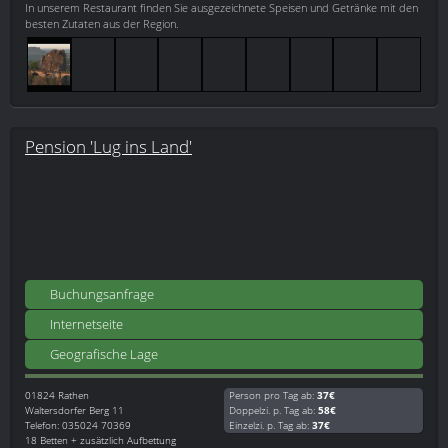
In unserem Restaurant finden Sie ausgezeichnete Speisen und Getränke mit den
besten Zutaten aus der Region.
Pension 'Lug ins Land'
Buchungsanfrage
Internetseite
Geografische Lage
01824
Rathen
Person pro Tag ab:
37€
Waltersdorfer Berg 11
Doppelzi. p. Tag ab:
58€
Telefon: 035024 70369
Einzelzi. p. Tag ab:
37€
18 Betten + zusätzlich Aufbettung