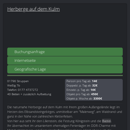
Herberge auf dem Kulm
Buchungsanfrage
Internetseite
Geografische Lage
01796
Struppen
Person pro Tag ab:
14€
Weißig 7b
Doppelzi. p. Tag ab:
32€
Telefon: 0177 4737272
Einzelzi. p. Tag ab:
16€
40 Betten + zusätzlich Aufbettung
Objekt pro Tag ab:
450€
Objekt p. Woche ab:
3300€
Die naturnahe Herberge auf dem Kulm mit ihrem großen Außengelände liegt im
Herzen des Elbsandsteingebirges, unmittelbar am "Malerweg", am Waldrand und
ganz in der Nähe von zahlreichen Kletterfelsen.
Von hier aus seht ihr den Lilienstein, die Festung Königstein und die
Bastei
.
Ihr übernachtet im unsaniertem ehemaligen Ferienlager im DDR-Charme mit