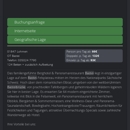
Buchungsanfrage
Internetseite
Geografische Lage
01847
Lohmen
Person pro Tag ab:
66€
OT Bastei
Doppelzi. p. Tag ab:
132€
Telefon: 035024 7790
Einzelzi. p. Tag ab:
93€
124 Betten + zusätzlich Aufbettung
Das familiengeführte Berghotel & Panoramarestaurant
Bastei
liegt in einzigartiger
Lage auf dem
Bastei
-Felsplateau mitten im Herzen des Nationalparks Sächsische
Schweiz. Hoch über dem romantischen Elbtal, umgeben von der weltberühmten
Basteibrücke
, von prachtvollen Tafelbergen und geheimnisvollen Wäldern logieren
Sie hier in bester Lage. Es erwarten Sie 64 modern eingerichtete Zimmer,
teilweise mit Blick in die Felsenwelt, ein Panoramarestaurant mit herrlichem
Elbblick, Biergärten & Sommerterrassen, eine Wellness-Oase und Panorama-
Saunalandschaft, Bowlingbahn, Hochzeitsangebote/Trauungen, Räumlichkeiten für
Festlichkeiten und Tagungen, attraktive Übernachtungs-Specials sowie zahlreiche
Wanderwege ab Hotel.
Ihre Vorteile bei uns: