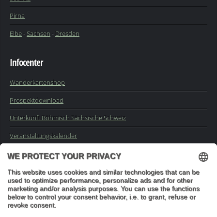
Pirna
Elbe
-
Sachsen
-
Dresden
Infocenter
Wanderkartenshop
Prospektdownload
Unterkunft Böhmisch Sächsische Schweiz
Veranstaltungskalender
Kontakt
Impressum
Buchungsanfrage