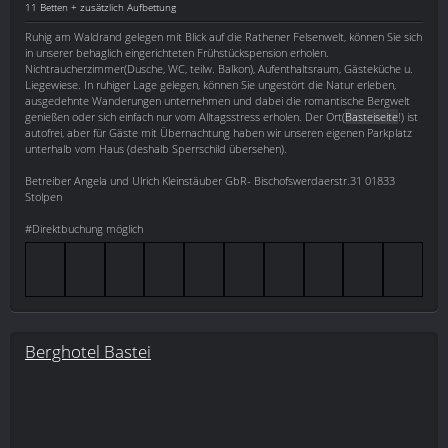
11 Betten + zusätzlich Aufbettung
Ruhig am Waldrand gelegen mit Blick auf die Rathener Felsenwelt, können Sie sich
in unserer behaglich eingerichteten Frühstückspension erholen.
Nichtraucherzimmer(Dusche, WC, teilw. Balkon), Aufenthaltsraum, Gästeküche u.
Liegewiese. In ruhiger Lage gelegen, können Sie ungestört die Natur erleben,
ausgedehnte Wanderungen unternehmen und dabei die romantische Bergwelt
genießen oder sich einfach nur vom Alltagsstress erholen. Der Ort(
Basteiseite
!) ist
autofrei, aber für Gäste mit Übernachtung haben wir unseren eigenen Parkplatz
unterhalb vom Haus (deshalb Sperrschild übersehen).
Betreiber Angela und Ulrich Kleinstäuber GbR- Bischofswerdaerstr.31 01833
Stolpen
#Direktbuchung möglich
Berghotel Bastei