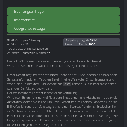
Buchungsanfrage
Internetseite
Geografische Lage
01796
Struppen / Weissig
Doppelzi. p. Tag ab:
125€
Auf der Laase 21
Einzelzi. p. Tag ab:
100€
Telefon: bitte online kontaktieren
24 Betten + zusätzlich Aufbettung
Herzlich Willkommen in unserem familiengeführten Laasenhof Resort.
Wir laden Sie ein in die wohl schönste Urlaubsregion Deutschlands.
Unser Resort liegt inmitten atemberaubender Natur und poetisch anmutenden
Sandsteinformationen. Tauchen Sie ein in eine Welt voller Entschleunigung und
Wohlfühlen. In direktem Blickkontakt zur
Bastei
können Sie am Pool ausspannen
oder den Barfußpad bezwingen.
Der Wellnessbereich steht Ihnen frei zur Verfügung.
Wir bieten Ihnen nicht nur viel Platz zum Entspannen und Abschalten– auch viele
Aktivitäten können Sie in und um unser Resort herum erleben. Kinderspielplätze,
E-Bike Verleih und der Malerweg ist nur einen Steinwurf entfernt. Entdecken Sie
die Sächsische Schweiz mit all ihren Facetten. Lassen Sie sich verzaubern auf der
Felsenbühne Rathen oder im Tom-Pauls-Theater Pirna. Erklimmen Sie die größte
Bergfestung Europas in Königstein. Es gibt so viele Erlebnisse in unserer Region,
die wir Ihnen gern ans Herz legen möchten.