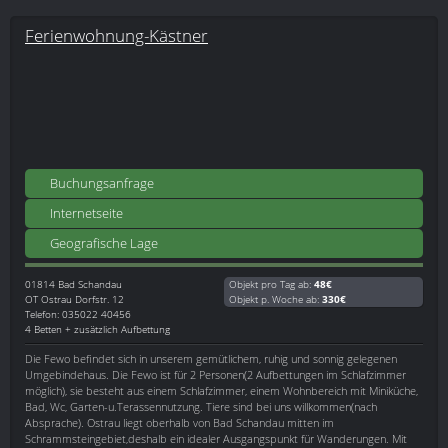
Ferienwohnung-Kästner
Buchungsanfrage
Internetseite
Geografische Lage
01814
Bad Schandau
Objekt pro Tag ab:
48€
OT Ostrau Dorfstr. 12
Objekt p. Woche ab:
330€
Telefon: 035022 40456
4 Betten + zusätzlich Aufbettung
Die Fewo befindet sich in unserem gemütlichem, ruhig und sonnig gelegenen
Umgebindehaus. Die Fewo ist für 2 Personen(2 Aufbettungen im Schlafzimmer
möglich), sie besteht aus einem Schlafzimmer, einem Wohnbereich mit Miniküche,
Bad, Wc, Garten-u.Terassennutzung. Tiere sind bei uns willkommen(nach
Absprache). Ostrau liegt oberhalb von Bad Schandau mitten im
Schrammsteingebiet,deshalb ein idealer Ausgangspunkt für Wanderungen. Mit