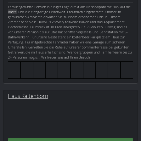
Familiengeführte Pension in ruhiger Lage direkt am Nationalpark mit Blick auf die
Bastei
und die einzigartige Felsenwelt. Freundlich eingerichtete Zimmer im
gemütlichen Ambiente erwarten Sie zu einem erholsamen Urlaub. Unsere
Zimmer haben alle Du/WC/TV/W-lan, teilweise Balkon und das Appartement
Dachterrasse. Frühstück ist im Preis inbegriffen. Ca. 8 Minuten Fußweg sind es
von unserer Pension bis zur Elbe mit Schiffsanlegestelle und Bahnstation mit S-
Bahn-Verkehr. Für unsere Gäste steht ein kostenloser Parkplatz am Haus zur
Verfügung. Für mitgebrachte Fahrräder haben wir eine Garage zum sicheren
Unterstellen. Genießen Sie die Ruhe auf unserer Sommerterrasse bei gekühlten
Getränken, die im Haus erhältlich sind. Wandergruppen und Familienfeiern bis zu
24 Personen möglich. Wir freuen uns auf Ihren Besuch.
Haus Kaltenborn