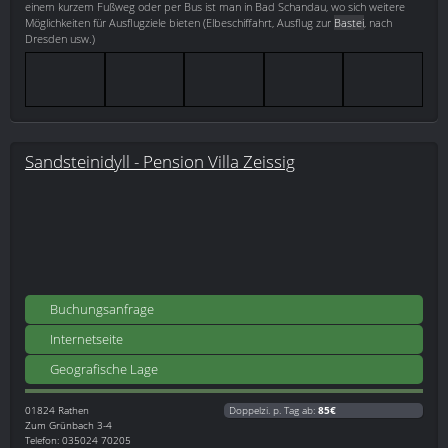
einem kurzem Fußweg oder per Bus ist man in Bad Schandau, wo sich weitere
Möglichkeiten für Ausflugziele bieten (Elbeschiffahrt, Ausflug zur
Bastei
, nach
Dresden usw.)
Sandsteinidyll - Pension Villa Zeissig
Buchungsanfrage
Internetseite
Geografische Lage
01824
Rathen
Doppelzi. p. Tag ab:
85€
Zum Grünbach 3-4
Telefon: 035024 70205