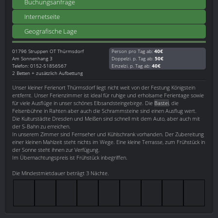
Buchungsanfrage
Internetseite
Geografische Lage
01796
Struppen OT Thürmsdorf
Person pro Tag ab:
40€
Am Sonnenhang 3
Doppelzi. p. Tag ab:
50€
Telefon: 0152-51856567
Einzelzi. p. Tag ab:
40€
2 Betten + zusätzlich Aufbettung
Unser kleiner Ferienort Thürmsdorf liegt nicht weit von der Festung Königstein
entfernt. Unser Ferienzimmer ist ideal für ruhige und erholsame Ferientage sowie
für viele Ausflüge in unser schönes Elbsandsteingebirge. Die
Bastei
, die
Felsenbühne in Rahten aber auch die Schrammsteine sind einen Ausflug wert.
Die Kulturstädte Dresden und Meißen sind schnell mit dem Auto, aber auch mit
der S-Bahn zu erreichen.
In unserem Zimmer sind Fernseher und Kühlschrank vorhanden. Der Zubereitung
einer kleinen Mahlzeit steht nichts im Wege. Eine kleine Terrasse, zum Frühstück in
der Sonne steht ihnen zur Verfügung.
Im Übernachtungspreis ist Frühstück inbegriffen.
Die Mindestmietdauer beträgt 3 Nächte.