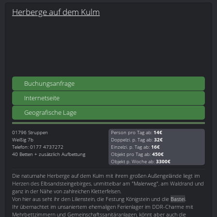
Herberge auf dem Kulm
Buchungsanfrage
Internetseite
Geografische Lage
01796
Struppen
Person pro Tag ab:
14€
Weißig 7b
Doppelzi. p. Tag ab:
32€
Telefon: 0177 4737272
Einzelzi. p. Tag ab:
16€
40 Betten + zusätzlich Aufbettung
Objekt pro Tag ab:
450€
Objekt p. Woche ab:
3300€
Die naturnahe Herberge auf dem Kulm mit ihrem großen Außengelände liegt im
Herzen des Elbsandsteingebirges, unmittelbar am "Malerweg", am Waldrand und
ganz in der Nähe von zahlreichen Kletterfelsen.
Von hier aus seht ihr den Lilienstein, die Festung Königstein und die
Bastei
.
Ihr übernachtet im unsaniertem ehemaligen Ferienlager im DDR-Charme mit
Mehrbettzimmern und Gemeinschaftssanitäranlagen, könnt aber auch die