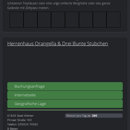
schickeren Tinyhäuser oder eine urige einfache Berghütte oder das ganze
Gelände mit Zeltplatz mieten.
Herrenhaus Orangella & Drei Bunte Stübchen
Buchungsanfrage
Internetseite
Geografische Lage
01829
Stadt Wehlen
Person pro Tag ab:
38€
Pirnaer Straße 163
Telefon: 035024 79392
8 Betten