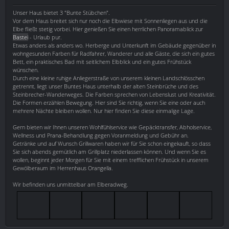
Unser Haus bietet 3 "Bunte Stübchen".
Vor dem Haus breitet sich nur noch die Elbwiese mit Sonnenliegen aus und die
Elbe fließt stetig vorbei. Hier genießen Sie einen herrlichen Panoramablick zur
Bastei
- Urlaub pur.
Etwas anders als anders wo. Herberge und Unterkunft im Gebäude gegenüber in
wohngesunden Farben für Radfahrer, Wanderer und alle Gäste, die sich ein gutes
Bett, ein praktisches Bad mit seitlichem Elbblick und ein gutes Frühstück
wünschen.
Durch eine kleine ruhige Anliegerstraße von unserem kleinen Landschlösschen
getrennt, liegt unser Buntes Haus unterhalb der alten Steinbrüche und des
Steinbrecher-Wanderweges. Die Farben sprechen von Lebenslust und Kreativität.
Die Formen erzählen Bewegung. Hier sind Sie richtig, wenn Sie eine oder auch
mehrere Nächte bleiben wollen. Nur hier finden Sie diese einmalige Lage.
Gern bieten wir Ihnen unseren Wohlfühlservice wie Gepäcktransfer, Abholservice,
Wellness und Prana-Behandlung gegen Voranmeldung und Gebühr an.
Getränke und auf Wunsch Grillwaren haben wir für Sie schon eingekauft, so dass
Sie sich abends gemütlich am Grillplatz niederlassen können. Und wenn Sie es
wollen, beginnt jeder Morgen für Sie mit einem trefflichen Frühstück in unserem
Gewölberaum im Herrenhaus Orangella.
Wir befinden uns unmittelbar am Elberadweg.