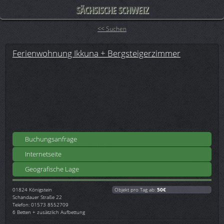
SÄCHSISCHE SCHWEIZ
<< Suchen
Ferienwohnung Ikkuna + Bergsteigerzimmer
Buchungsanfrage
Internetseite
Geografische Lage
01824
Königstein
Objekt pro Tag ab:
50€
Schandauer Straße 22
Telefon: 01573 8552709
6 Betten + zusätzlich Aufbettung