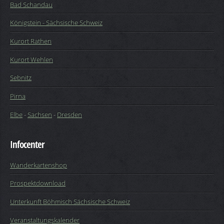
Bad Schandau
Königstein - Sächsische Schweiz
Kurort Rathen
Kurort Wehlen
Sebnitz
Pirna
Elbe
-
Sachsen
-
Dresden
Infocenter
Wanderkartenshop
Prospektdownload
Unterkunft Böhmisch Sächsische Schweiz
Veranstaltungskalender