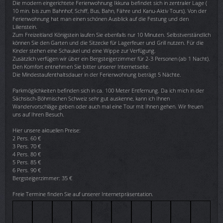
Die modern eingerichtete Ferienwohnung Ikkuna befindet sich in zentraler Lage (
10 min. bis zum Bahnhof, Schiff, Bus, Bahn, Fähre und Kanu-Aktiv Tours). Von der
Ferienwohnung hat man einen schönen Ausblick auf die Festung und den
Lilienstein.
Zum Freizeitland Königstein laufen Sie ebenfalls nur 10 Minuten. Selbstverständlich
können Sie den Garten und die Sitzecke für Lagerfeuer und Grill nutzen. Für die
Kinder stehen eine Schaukel und eine Wippe zur Verfügung.
Zusätzlich verfügen wir über ein Bergsteigerzimmer für 2-3 Personen (ab 1 Nacht).
Den Komfort entnehmen Sie bitter unserer Internetseite.
Die Mindestaufenthaltsdauer in der Ferienwohnung beträgt 5 Nächte.
Parkmöglichkeiten befinden sich in ca. 100 Meter Entfernung. Da ich mich in der
Sächsisch-Böhmischen Schweiz sehr gut auskenne, kann ich Ihnen
Wandervorschläge geben oder auch mal eine Tour mit Ihnen gehen. Wir freuen
uns auf Ihren Besuch.
Hier unsere aktuellen Preise:
2 Pers. 60 €
3 Pers. 70 €
4 Pers. 80 €
5 Pers. 85 €
6 Pers. 90 €
Bergsteigerzimmer: 35 €
Freie Termine finden Sie auf unserer Internetpräsentation.