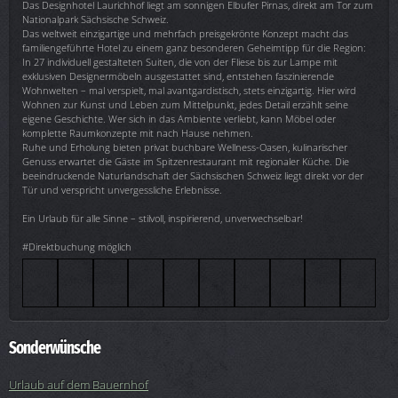
Das Designhotel Laurichhof liegt am sonnigen Elbufer Pirnas, direkt am Tor zum
Nationalpark Sächsische Schweiz.
Das weltweit einzigartige und mehrfach preisgekrönte Konzept macht das
familiengeführte Hotel zu einem ganz besonderen Geheimtipp für die Region:
In 27 individuell gestalteten Suiten, die von der Fliese bis zur Lampe mit
exklusiven Designermöbeln ausgestattet sind, entstehen faszinierende
Wohnwelten – mal verspielt, mal avantgardistisch, stets einzigartig. Hier wird
Wohnen zur Kunst und Leben zum Mittelpunkt, jedes Detail erzählt seine
eigene Geschichte. Wer sich in das Ambiente verliebt, kann Möbel oder
komplette Raumkonzepte mit nach Hause nehmen.
Ruhe und Erholung bieten privat buchbare Wellness-Oasen, kulinarischer
Genuss erwartet die Gäste im Spitzenrestaurant mit regionaler Küche. Die
beeindruckende Naturlandschaft der Sächsischen Schweiz liegt direkt vor der
Tür und verspricht unvergessliche Erlebnisse.
Ein Urlaub für alle Sinne – stilvoll, inspirierend, unverwechselbar!
#Direktbuchung möglich
Sonderwünsche
Urlaub auf dem Bauernhof