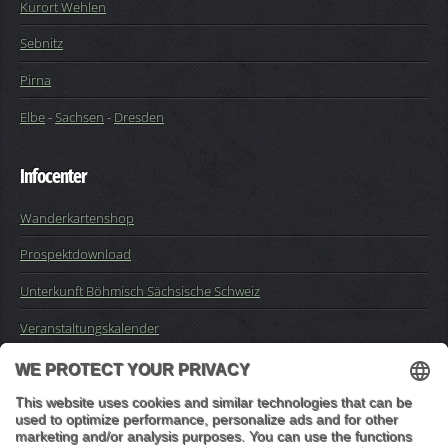
Kurort Wehlen
Sebnitz
Pirna
Elbe
-
Sachsen
-
Dresden
Infocenter
Wanderkartenshop
Prospektdownload
Unterkunft Böhmisch Sächsische Schweiz
Veranstaltungskalender
Kontakt
Impressum