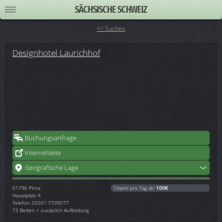
SÄCHSISCHE SCHWEIZ
<< Suchen
Designhotel Laurichhof
Buchungsanfrage
Internetseite
Geografische Lage
01796
Pirna
Objekt pro Tag ab:
100€
Hauptplatz 4
Telefon: 03501 7709077
73 Betten + zusätzlich Aufbettung