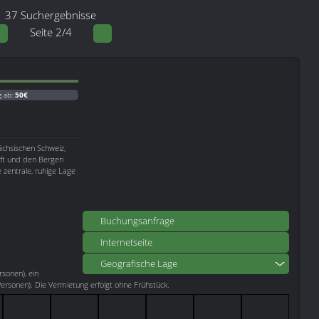
37 Suchergebnisse
Seite 2/4
g ab:
50€
ächsischen Schweiz,
aft und den Bergen
 zentrale, ruhige Lage
Buchungsanfrage
Internetseite
Geografische Lage
rsonen), ein
rsonen). Die Vermietung erfolgt ohne Frühstück.