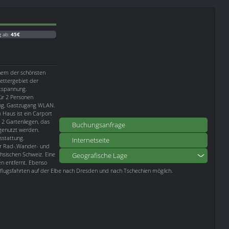
g ab:
45€
inem der schönsten
lettergebiet der
ntspannung.
ür 2 Personen
zung, Gastzugang WLAN.
 Haus ist ein Carport
 2 Gartenliegen, das
Buchungsanfrage
 genutzt werden.
sstattung.
Internetseite
ür Rad-,Wander- und
hsischen Schweiz. Eine
Geografische Lage
en entfernt. Ebenso
lugsfahrten auf der Elbe nach Dresden und nach Tschechien möglich.