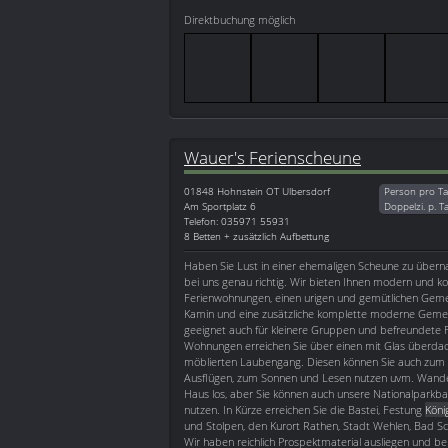
Direktbuchung möglich
Wauer's Ferienscheune
01848
Hohnstein OT Ulbersdorf
Person pro Ta
Am Sportplatz 6
Doppelzi. p. T
Telefon: 035971 55931
8 Betten + zusätzlich Aufbettung
Haben Sie Lust in einer ehemaligen Scheune zu übern
bei uns genau richtig. Wir bieten Ihnen modern und ko
Ferienwohnungen, einen urigen und gemütlichen Gem
Kamin und eine zusätzliche komplette moderne Gemei
geeignet auch für kleinere Gruppen und befreundete F
Wohnungen erreichen Sie über einen mit Glas überda
möblierten Laubengang. Diesen können Sie auch zum 
Ausflügen, zum Sonnen und Lesen nutzen uvm. Wan
Haus los, aber Sie können auch unsere Nationalparkb
nutzen. In Kürze erreichen Sie die Bastei, Festung
Köni
und Stolpen, den Kurort Rathen, Stadt Wehlen, Bad S
Wir haben reichlich Prospektmaterial ausliegen und be