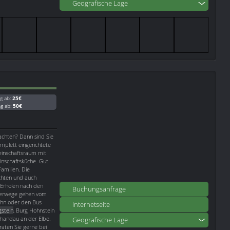
Geografische Lage
g ab:
25€
ag ab:
50€
achten? Dann sind Sie
mplett eingerichtete
einschaftsraum mit
nschaftsküche. Gut
amilien. Die
chten und auch
Erholen nach den
Buchungsanfrage
derwege gehen vom
ahn oder den Bus
Internetseite
gstein
, Burg Hohnstein
chandau an der Elbe.
Geografische Lage
raten Sie gerne bei