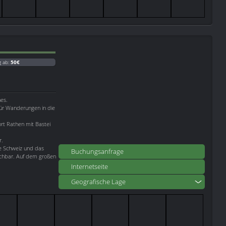
g ab:
50€
es.
ür Wanderungen in die
ort Rathen mit Bastei
r.
e Schweiz und das
Buchungsanfrage
ichbar. Auf dem großen
Internetseite
Geografische Lage