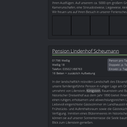
Ihren Ausflügen. Auf unserem ca. 5000 qm großem Grun
Kamerunschafen, eine Streuobstwiese, Liegewiese, klei
Wir freuen uns auf Ihren Besuch in unserer Feriensche
Pension Lindenhof Scheumann
01796
Weißig
Person pro Ta
Weißig 18
Doppelzi. p. T
Telefon: 035021/68763
Einzelzi. p. Ta
16 Betten + zusätzlich Aufbettung
In der landschaftlich reizvollen Landschaft des Elbsand
unsere familiengeführte Pension in ruhiger Lage am O
umrahmt von Lilienstein,
Königstein
, Rauenstein und B
historischer Dreiseithof aus dem Jahr 1890 bietet Ihne
einen ruhigen, erholsamen und abwechslungsreichen U
Liebevoll eingerichtete Gästezimmer im Landhausstil m
Frühstücks- und Aufenthaltsraum sowie die Gästeküch
Verfügung. Inmitten eines Blütenmeeres im historisch
können sie auf unserer Sonnenterrasse die Seele bau
Blick zum Lilienstein genießen.