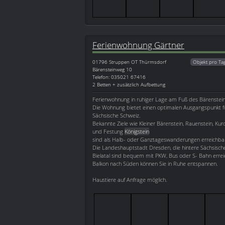
Ferienwohnung Gärtner
01796
Struppen OT Thürmsdorf
Objekt pro Ta
Bärensteinweg 10
Telefon: 035021 67416
2 Betten + zusätzlich Aufbettung
Ferienwohnung in ruhiger Lage am Fuß des Bärenstein
Die Wohnung bietet einen optimalen Ausgangspunkt f
Sächsische Schweiz.
Bekannte Ziele wie Kleiner Bärenstein, Rauenstein, Kur
und Festung
Königstein
sind als Halb- oder Ganztageswanderungen erreichba
Die Landeshauptstadt Dresden, die hintere Sächsisch
Bielatal sind bequem mit PKW, Bus oder S- Bahn erre
Balkon nach Süden können Sie in Ruhe entspannen.
Haustiere auf Anfrage möglich.