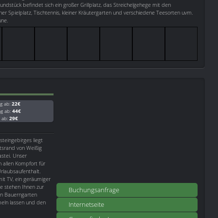
dstück befindet sich ein großer Grillplatz, das Streichelgehege mit den
ner Spielplatz, Tischtennis, kleiner Kräutergarten und verschiedene Teesorten uvm.
une.
g ab:
22€
ag ab:
44€
g ab:
29€
steingebirges liegt
rtsrand von Weißig
astei. Unser
n allen Kompfort für
rlaubsaufenthalt.
it TV, ein geräumiger
e stehen Ihnen zur
Buchungsanfrage
en Bauerngarten
meln lassen und den
Internetseite