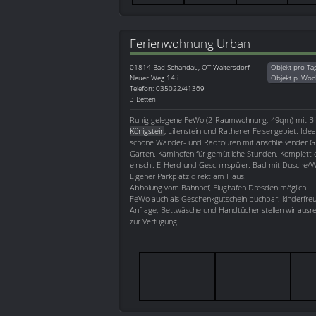
Ferienwohnung Urban
01814
Bad Schandau, OT Waltersdorf
Objekt pro Ta
Neuer Weg 14 i
Objekt p. Woc
Telefon: 035022/41369
3 Betten
Ruhig gelegene FeWo (2-Raumwohnung; 49qm) mit Bli
Königstein
, Lilienstein und Rathener Felsengebiet. Ide
schöne Wander- und Radtouren mit anschließender Gri
Garten. Kaminofen für gemütliche Stunden. Komplett 
einschl. E-Herd und Geschirrspüler. Bad mit Dusche
Eigener Parkplatz direkt am Haus.
Abholung vom Bahnhof, Flughafen Dresden möglich.
FeWo auch als Geschenkgutschein buchbar; kinderfreun
Anfrage; Bettwäsche und Handtücher stellen wir ausr
zur Verfügung.