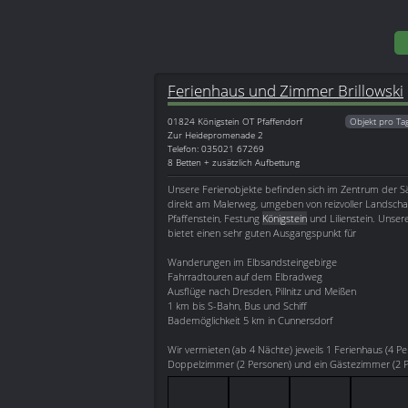
Ferienhaus und Zimmer Brillowski
01824
Königstein OT Pfaffendorf
Objekt pro Ta
Zur Heidepromenade 2
Telefon: 035021 67269
8 Betten + zusätzlich Aufbettung
Unsere Ferienobjekte befinden sich im Zentrum der S
direkt am Malerweg, umgeben von reizvoller Landsch
Pfaffenstein, Festung
Königstein
und Lilienstein. Unsere
bietet einen sehr guten Ausgangspunkt für
Wanderungen im Elbsandsteingebirge
Fahrradtouren auf dem Elbradweg
Ausflüge nach Dresden, Pillnitz und Meißen
1 km bis S-Bahn, Bus und Schiff
Bademöglichkeit 5 km in Cunnersdorf
Wir vermieten (ab 4 Nächte) jeweils 1 Ferienhaus (4 Pe
Doppelzimmer (2 Personen) und ein Gästezimmer (2 Pe