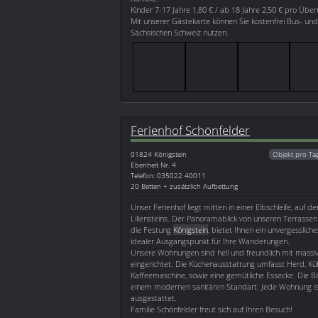
Kinder 7-17 Jahre 1,80 € / ab 18 Jahre 2,50 € pro Übe
Mit unserer Gästekarte können Sie kostenfrei Bus- und
Sächsischen Schweiz nutzen.
Ferienhof Schönfelder
01824
Königstein
Objekt pro Ta
Ebenheit Nr. 4
Telefon: 035022 40011
20 Betten + zusätzlich Aufbettung
Unser Ferienhof liegt mitten in einer Elbschleife, auf 
Liliensteins. Der Panoramablick von unseren Terrassen
die Festung
Königstein
, bietet Ihnen ein unvergessliches
idealer Ausgangspunkt für Ihre Wanderungen.
Unsere Wohnungen sind hell und freundlich mit massi
eingerichtet. Die Küchenausstattung umfasst Herd, Kü
Kaffeemaschine, sowie eine gemütliche Essecke. Die 
einem modernen sanitären Standart. Jede Wohnung is
ausgestattet.
Familie Schönfelder freut sich auf Ihren Besuch!