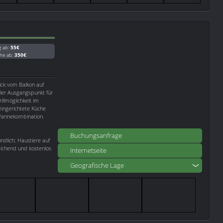
g ab:
55€
he ab:
350€
ck vom Balkon auf
aler Ausgangspunkt für
llmöglichkeit im
eingerichtete Küche
/Wannekombination.
Buchungsanfrage
dlich; Haustiere auf
eichend und kostenlos
Internetseite
Geografische Lage