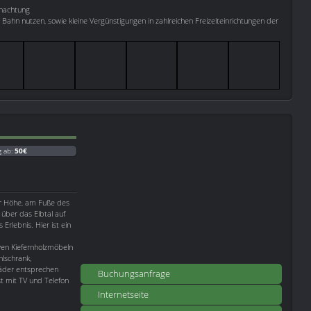
rnachtung
 Bahn nutzen, sowie kleine Vergünstigungen in zahlreichen Freizeiteinrichtungen der
g ab:
50€
der Höhe, am Fuße des
 über das Elbtal auf
 Erlebnis. Hier ist ein
ven Kiefernholzmöbeln
hlschrank,
Bäder entsprechen
Buchungsanfrage
t mit TV und Telefon
Internetseite