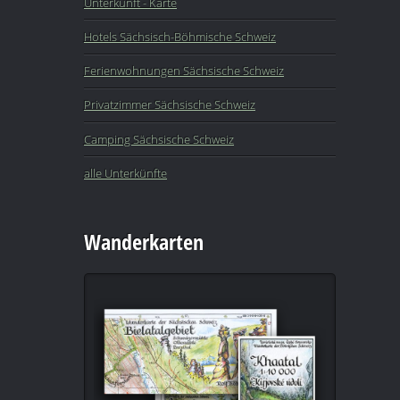
Unterkunft - Karte
Hotels Sächsisch-Böhmische Schweiz
Ferienwohnungen Sächsische Schweiz
Privatzimmer Sächsische Schweiz
Camping Sächsische Schweiz
alle Unterkünfte
Wanderkarten