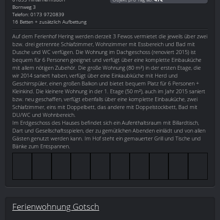
Bornweg 3
Telefon: 0173 9720839
16 Betten + zusätzlich Aufbettung
Auf dem Ferienhof Hering werden derzeit 3 Fewos vermietet die jeweils über zwei
bzw. drei getrennte Schlafzimmer, Wohnzimmer mit Essbereich und Bad mit
Dusche und WC verfügen. Die Wohnung im Dachgeschoss (renoviert 2015) ist
bequem für 6 Personen geeignet und verfügt über eine komplette Einbauküche
mit allem nötigen Zubehör. Die große Wohnung (80 m²) in der ersten Etage, die
wir 2014 saniert haben, verfügt über eine Einkaubküche mit Herd und
Geschirrspüler, einen großen Balkon und bietet bequem Platz für 6 Personen +
Kleinkind. Die kleinere Wohnung in der 1. Etage (50 m²), auch im Jahr 2015 saniert
bzw. neu geschaffen, verfügt ebenfalls über eine komplette Einbauküche, zwei
Schlafzimmer, eins mit Doppelbett, das andere mit Doppelstockbett, Bad mit
DU/WC und Wohnbereich.
Im Erdgeschoss des Hauses befindet sich ein Aufenthaltsraum mit Billardtisch,
Dart und Gesellschaftsspielen, der zu gemütlichen Abenden einlädt und von allen
Gästen genutzt werden kann. Im Hof steht ein gemauerter Grill und Tische und
Bänke zum Entspannen.
Ferienwohnung Gotsch