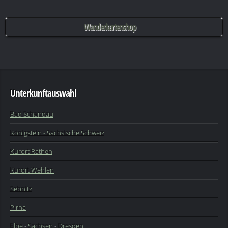
Wanderkartenshop
Unterkunftauswahl
Bad Schandau
Königstein - Sächsische Schweiz
Kurort Rathen
Kurort Wehlen
Sebnitz
Pirna
Elbe
-
Sachsen
-
Dresden