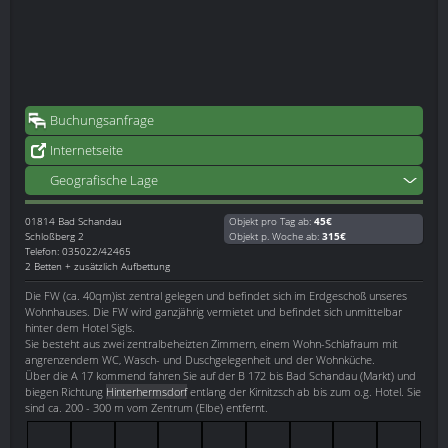
Buchungsanfrage
Internetseite
Geografische Lage
01814
Bad Schandau
Objekt pro Tag ab:
45€
Schloßberg 2
Objekt p. Woche ab:
315€
Telefon: 035022/42465
2 Betten + zusätzlich Aufbettung
Die FW (ca. 40qm)ist zentral gelegen und befindet sich im Erdgeschoß unseres
Wohnhauses. Die FW wird ganzjährig vermietet und befindet sich unmittelbar
hinter dem Hotel Sigls.
Sie besteht aus zwei zentralbeheizten Zimmern, einem Wohn-Schlafraum mit
angrenzendem WC, Wasch- und Duschgelegenheit und der Wohnküche.
Über die A 17 kommend fahren Sie auf der B 172 bis Bad Schandau (Markt) und
biegen Richtung
Hinterhermsdorf
entlang der Kirnitzsch ab bis zum o.g. Hotel. Sie
sind ca. 200 - 300 m vom Zentrum (Elbe) entfernt.