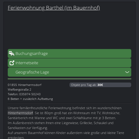
Ferienwohnung Barthel (im Bauernhof)
Buchungsanfrage
Internetseite
Geografische Lage
01855
Hinterhermsdorf
Objekt pro Tag ab:
30€
Weifbergstraße 2
Telefon: 035974 50243
6 Betten + zusätzlich Aufbettung
Unsere familienfreundliche Ferienwohnung befindet sich im wunderschönen
Hinterhermsdorf
. Sie ist 80qm groß hat ein Wohnraum mit TV, Wohnküche,
Sanitärberich mit Wanne und WC und zwei Schlafräume mit je 3 Betten.
Im Außenbereich stehen ihnen eine Liegewiese, Grillecke, Schaukel und
Sandkasten zur Verfügung.
Auf unserem Bauernhof können Kinder außerdem viele große und kleine Tiere
entdecken.