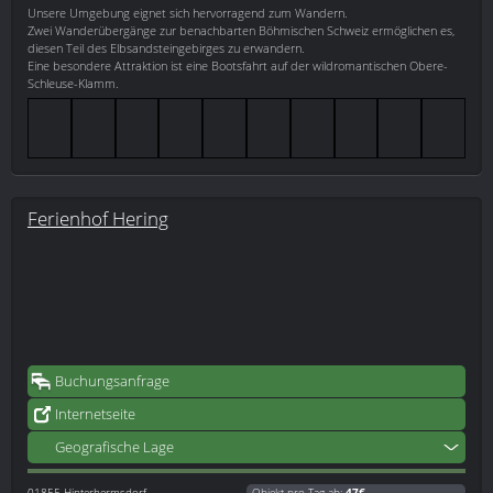
Unsere Umgebung eignet sich hervorragend zum Wandern.
Zwei Wanderübergänge zur benachbarten Böhmischen Schweiz ermöglichen es,
diesen Teil des Elbsandsteingebirges zu erwandern.
Eine besondere Attraktion ist eine Bootsfahrt auf der wildromantischen Obere-
Schleuse-Klamm.
Ferienhof Hering
Buchungsanfrage
Internetseite
Geografische Lage
01855
Hinterhermsdorf
Objekt pro Tag ab:
47€