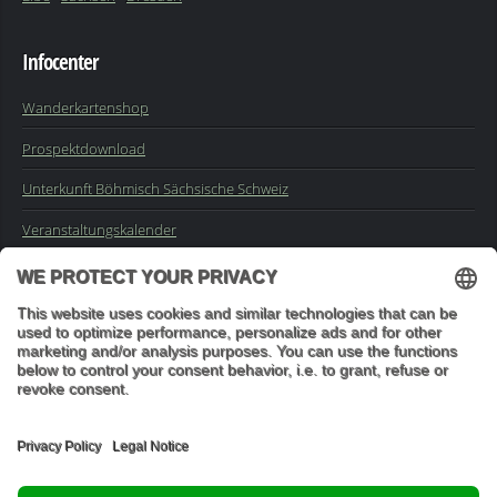
Infocenter
Wanderkartenshop
Prospektdownload
Unterkunft Böhmisch Sächsische Schweiz
Veranstaltungskalender
Kontakt
Impressum
Buchungsanfrage
Mail an die Redaktion
"In den Wäldern sind Dinge, über die nachzudenken man jahrelang