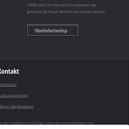
10000 wird mit mehreren Einzelkarten die
gesamte Sächsisch-Böhmische Schweiz erfasst.
Wanderkartenshop
Kontakt
mpressum
uchungsanfrage
ail an die Redaktion
In den Wäldern sind Dinge, über die nachzudenken man