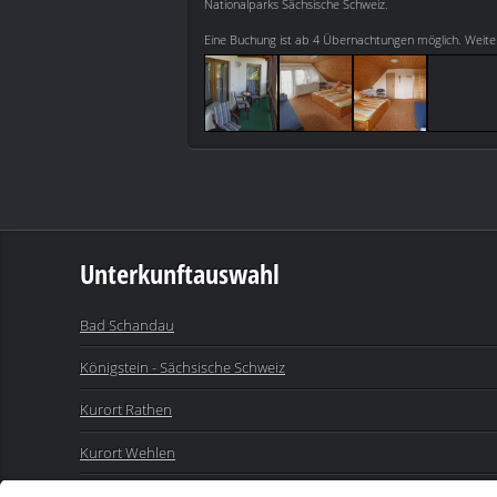
Nationalparks Sächsische Schweiz.
Eine Buchung ist ab 4 Übernachtungen möglich. Weite
Unterkunftauswahl
Bad Schandau
Königstein - Sächsische Schweiz
Kurort Rathen
Kurort Wehlen
Sebnitz