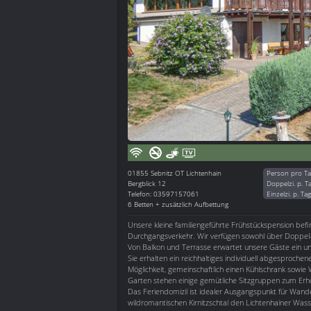
01855
Sebnitz OT Lichtenhain
Person pro Ta
Bergblick 12
Doppelzi. p. T
Telefon: 03597157061
Einzelzi. p. Ta
6 Betten + zusätzlich Aufbettung
Unsere kleine familiengeführte Frühstückspension befi
Durchgangsverkehr. Wir verfügen sowohl über Doppel- 
Von Balkon und Terrasse erwartet unsere Gäste ein un
Sie erhalten ein reichhaltiges individuell abgesproch
Möglichkeit, gemeinschaftlich einen Kühlschrank sowi
Garten stehen einige gemütliche Sitzgruppen zum Er
Das Feriendomizil ist idealer Ausgangspunkt für Wande
wildromantischen Kirnitzschtal den Lichtenhainer Wasse