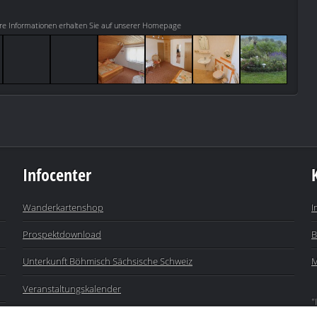
re Informationen erhalten Sie auf unserer Homepage
Infocenter
Wanderkartenshop
I
Prospektdownload
B
Unterkunft Böhmisch Sächsische Schweiz
M
Veranstaltungskalender
"