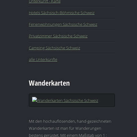
Unterkunft - Karte
Hotels Sächsisch-Böhmische Schweiz
Ferienwohnungen Sächsische Schweiz
Privatzimmer Sächsische Schweiz
Camping Sächsische Schweiz
alle Unterkünfte
Wanderkarten
Mit den hochauflösenden, hand-gezeichneten
Wanderkarten ist man für Wanderungen
bestens gerüstet. Mit einem Maßstab von 1 :