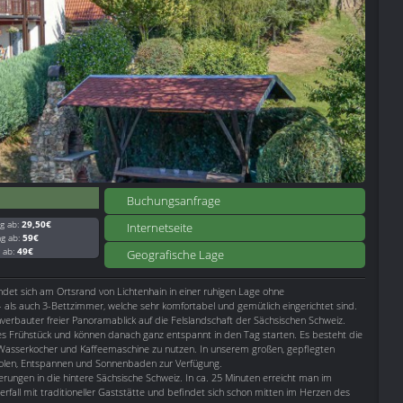
Buchungsanfrage
g ab:
29,50€
Internetseite
ag ab:
59€
g ab:
49€
Geografische Lage
ndet sich am Ortsrand von Lichtenhain in einer ruhigen Lage ohne
als auch 3-Bettzimmer, welche sehr komfortabel und gemütlich eingerichtet sind.
verbauter freier Panoramablick auf die Felslandschaft der Sächsischen Schweiz.
enes Frühstück und können danach ganz entspannt in den Tag starten. Es besteht die
e Wasserkocher und Kaffeemaschine zu nutzen. In unserem großen, gepflegten
holen, Entspannen und Sonnenbaden zur Verfügung.
rungen in die hintere Sächsische Schweiz. In ca. 25 Minuten erreicht man im
rfall mit traditioneller Gaststätte und befindet sich schon mitten im Herzen des