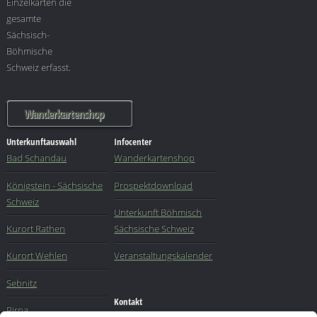
Einzelkarten die
gesamte
Sächsisch-
Böhmische
Schweiz erfasst.
Wanderkartenshop
Unterkunftauswahl
Infocenter
Bad Schandau
Wanderkartenshop
Königstein - Sächsische
Prospektdownload
Schweiz
Unterkunft Böhmisch
Kurort Rathen
Sächsische Schweiz
Kurort Wehlen
Veranstaltungskalender
Sebnitz
Kontakt
Pirna