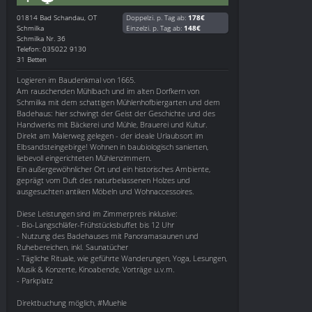
01814
Bad Schandau, OT
Doppelzi. p. Tag ab:
178€
Schmilka
Einzelzi. p. Tag ab:
148€
Schmilka Nr. 36
Telefon: 035022 9130
31 Betten
Logieren im Baudenkmal von 1665.
Am rauschenden Mühlbach und im alten Dorfkern von
Schmilka mit dem schattigen Mühlenhofbiergarten und dem
Badehaus: hier schwingt der Geist der Geschichte und des
Handwerks mit Bäckerei und Mühle, Brauerei und Kultur.
Direkt am Malerweg gelegen - der ideale Urlaubsort im
Elbsandsteingebirge! Wohnen in baubiologisch sanierten,
liebevoll eingerichteten Mühlenzimmern.
Ein außergewöhnlicher Ort und ein historisches Ambiente,
geprägt vom Duft des naturbelassenen Holzes und
ausgesuchten antiken Möbeln und Wohnaccessoires.
Diese Leistungen sind im Zimmerpreis inklusive:
- Bio-Langschläfer-Frühstücksbuffet bis 12 Uhr
- Nutzung des Badehauses mit Panoramasaunen und
Ruhebereichen, inkl. Saunatücher
- Tägliche Rituale, wie geführte Wanderungen, Yoga, Lesungen,
Musik & Konzerte, Kinoabende, Vorträge u.v.m.
- Parkplatz
Direktbuchung möglich, #Muehle