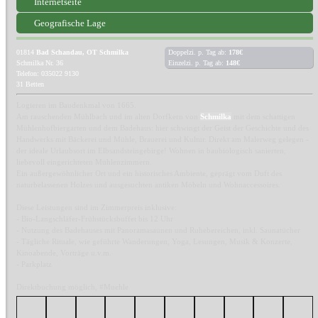
Internetseite
Geografische Lage
01814
Bad Schandau, OT Schmilka
Doppelzi. p. Tag ab:
178€
Schmilka Nr. 36
Einzelzi. p. Tag ab:
148€
Telefon: 035022 9130
31 Betten
Logieren im Baudenkmal von 1665.
Am rauschenden Mühlbach und im alten Dorfkern von
Schmilka
mit dem schattigen
Mühlenhofbiergarten und dem Badehaus: hier schwingt der Geist der Geschichte und des
Handwerks mit Bäckerei und Mühle, Brauerei und Kultur. Direkt am Malerweg gelegen -
der ideale Urlaubsort im Elbsandsteingebirge! Wohnen in baubiologisch sanierten,
liebevoll eingerichteten Mühlenzimmern.
Ein außergewöhnlicher Ort und ein historisches Ambiente, geprägt vom Duft des
naturbelassenen Holzes und ausgesuchten antiken Möbeln und Wohnaccessoires.
Diese Leistungen sind im Zimmerpreis inklusive:
- Bio-Langschläfer-Frühstücksbuffet bis 12 Uhr
- Nutzung des Badehauses mit Panoramasaunen und Ruhebereichen, inkl. Saunatücher
- Tägliche Rituale, wie geführte Wanderungen, Yoga, Lesungen, Musik & Konzerte,
Kinoabende, Vorträge u.v.m.
- Parkplatz
Direktbuchung möglich, #Muehle