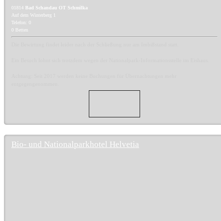
01814
Bad Schandau OT Schmilka
Auf dem Winterberg 1
Telefon: 0
0 Betten
Die Bewirtung findet leider nach der Schließung nur am Imbißstand statt.
Ein Besuch lohnt sich trotzdem wegen der Nationalpark-Informationsstelle im Eishaus.
Achtung: Seit 2017 werden keine Buchungen für Übernachtungen mehr
entgegengenommen.
Bio- und Nationalparkhotel Helvetia