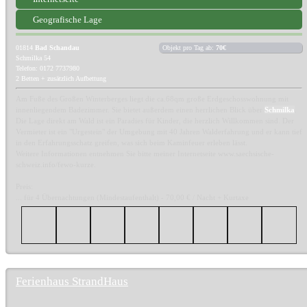
Geografische Lage
01814
Bad Schandau
Objekt pro Tag ab:
70€
Schmilka 54
Telefon: 0172 7737980
2 Betten + zusätzlich Aufbettung
Am Fuße des Großen Winterberges liegt die ca.68qm große Erdgeschosswohnung mit
innenliegendem Badezimmer. Sie bietet außerdem einen herrlichen Blick über
Schmilka
.
Die Lage direkt am Wald ist ein Paradies für Kinder, die herzlich Willkommen sind. Der
Vermieter ist ein "Urgestein" der Umgebung mit 40 Jahren Walderfahrung und er kann tief
in den Erfahrungsschatz greifen, was sich beim Kaminfeuer erleben lässt.
Weitere Informationen entnehmen Sie bitte meiner Internetseite www.saechsische-
schweiz.info/fewo-kurze.
Preis:
... für 4 Übernachtungen (Mindestaufenthalt) - 70,00 € / Nacht + Kurtaxe
Ferienhaus StrandHaus