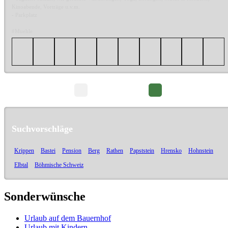
Kinoabende, Vorträge u.v.m.
- Parkplatz
#Muehle
Seite 1/2
Suchvorschläge
Krippen
Bastei
Pension
Berg
Rathen
Papststein
Hrensko
Hohnstein
Elbtal
Böhmische Schweiz
Sonderwünsche
Urlaub auf dem Bauernhof
Urlaub mit Kindern