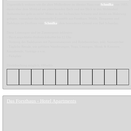
Urgemütlich wohnen wie die alten Müllersleute im ältesten Haus von
Schmilka
von 1665,
direkt über dem Mühlrad am plätschernden Bach und mit Blick in den Mühlenhof.
Authentischer geht es nicht! Mitten in der Sächsischen Schweiz und direkt am Malerweg
gelegen, verzaubert das historische Ensemble aus Forsthaus, Mühle, Biergarten und
Badehaus im Dorfkern von
Schmilka
, dem besonderen Ortsteil von Bad Schandau.
Diese Leistungen sind im Zimmerpreis inklusive:
- Bio-Langschläfer-Frühstücksbuffet bis 12 Uhr
- Nutzung des Badehauses mit Panoramasaunen und Ruhebereichen, inkl. Saunatücher
- Tägliche Rituale, wie geführte Wanderungen, Yoga, Lesungen, Musik & Konzerte,
Kinoabende, Vorträge u.v.m.
- Parkplatz
Direktbuchung möglich, #Muehle
Das Forsthaus - Hotel Apartments