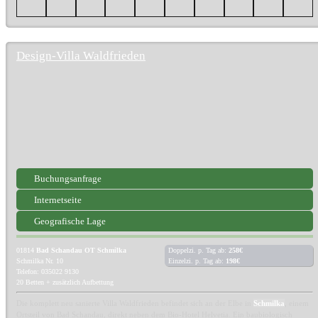
Design-Villa Waldfrieden
Buchungsanfrage
Internetseite
Geografische Lage
01814
Bad Schandau OT Schmilka
Doppelzi. p. Tag ab:
258€
Schmilka Nr. 10
Einzelzi. p. Tag ab:
198€
Telefon: 035022 9130
20 Betten + zusätzlich Aufbettung
Die komplett neu sanierte Villa Waldfrieden befindet sich an der Elbe in
Schmilka
, einem
Ortsteil von Bad Schandau, direkt neben dem Bio-Hotel Helvetia. Ein baubiologisch