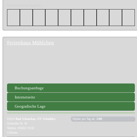
Direktbuchung möglich
Ferienhaus Mühlchen
Buchungsanfrage
Internetseite
Geografische Lage
01814
Bad Schandau, OT Schmilka
Objekt pro Tag ab:
138€
Schmilka Nr. 36
Telefon: 035022 9130
4 Betten