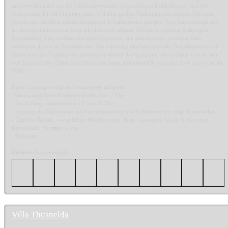
saniertes Denkmal aus der Jahrhundertwende mit prächtigen Holzbalkonen, auf der
Sonnenseite der Elbe inmitten einer 2 Hektar großen Parkanlage mit eigener Elbwiese,
Strand und mit Blick auf die berühmten Schrammsteine gelegen. Eine Gartenanlage wie
an den oberitalienischen Seen mit alten und seltenen Gehölzen, schönen Parkwegen,
Ruhebänken, Liegestühlen und alten Zypressen, die abends einen würzigen Duft
verbreiten, lädt zum Verweilen ein. Die extravaganten Interieurs der Doppelzimmer und
Suiten sind das Ergebnis der zahlreichen Reisen der Gastgeber. Sie erzählen Geschichten
von Spanien über China, von Indien bis Japan, individuell & einmalig. In 8 Tagen um die
Welt!
Diese Leistungen sind im Zimmerpreis inklusive:
- Bio-Langschläfer-Frühstücksbuffet bis 12 Uhr
- Bio-4-Gänge-Abendmenü 18 und 20 Uhr
- Nutzung des Badehauses mit Panoramasaunen und Ruhebereichen, inkl. Saunatücher
- Tägliche Rituale, wie geführte Wanderungen, Yoga, Lesungen, Musik & Konzerte,
Kinoabende, Vorträge u.v.m.
- Parkplatz
Direktbuchung möglich
Villa Thusnelda