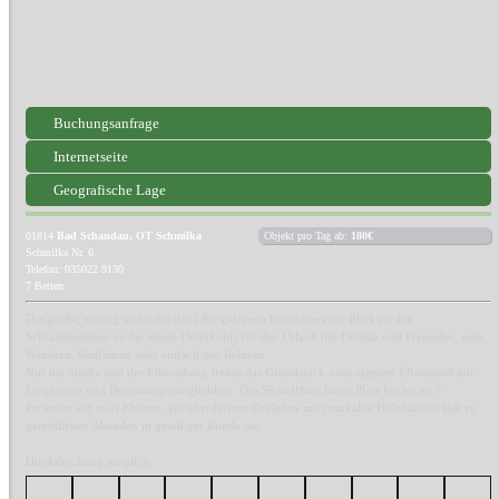
Buchungsanfrage
Internetseite
Geografische Lage
01814
Bad Schandau, OT Schmilka
Objekt pro Tag ab:
180€
Schmilka Nr. 6
Telefon: 035022 9130
7 Betten
Das große, sonnig und nahe der Elbe gelegene Ferienhaus mit Blick zu den
Schrammsteinen ist die ideale Unterkunft für den Urlaub mit Familie und Freunden, zum
Wandern, Radfahren oder einfach nur Relaxen.
Nur die Straße und der Elberadweg trennt das Grundstück vom eigenen Elbestrand mit
Liegewiese und Bootsanlegemöglichkeit. Das StrandHaus bietet Platz für bis zu 7
Personen auf zwei Ebenen, ein überdachter Grillplatz mit rustikalen Holzbänken lädt zu
gemütlichen Abenden in geselliger Runde ein.
Direktbuchung möglich