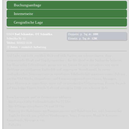
Buchungsanfrage
Internetseite
Geografische Lage
01814
Bad Schandau, OT Schmilka
Doppelzi. p. Tag ab:
188€
Schmilka Nr. 11
Einzelzi. p. Tag ab:
128€
Telefon: 035022 9130
22 Betten + zusätzlich Aufbettung
Viel Licht, viel Luft, reichlich Holz und helle Farben, ein schöner Garten, dazu
entspannende Musik und Vogelgezwitscher – das Bio Hotel in der Sächsische Schweiz!
Ein Haus voller Lebensfreude, genau wie wir. Lassen Sie sich verzaubern von einem
Ambiente aus exklusivem Ruderclub und anmutigem Strandhausstil. In einem
eindrucksvollen Naturpanorama in unverbauter Elbelandschaft garantiert unsere Trilogie
aus Bio Vital Küche, Gesundheits- und Entspannungsangeboten (Sauna, Massagen,...)
sowie Aktivsein in reiner Natur einen viel versprechenden Urlaubsgenuss. Freuen Sie sich
auf kuschelige Räume, frische Luft und natürliche Düfte von schönem Holz.
Diese Leistungen sind im Zimmerpreis inklusive:
- Bio-Langschläfer-Frühstücksbuffet bis 12 Uhr
- Bio-4-Gänge-Abendmenü 18 und 20 Uhr
- Nutzung des Badehauses mit Panoramasaunen und Ruhebereichen, inkl. Saunatücher
- Tägliche Rituale, wie geführte Wanderungen, Yoga, Lesungen, Musik & Konzerte,
Kinoabende, Vorträge u.v.m.
- Parkplatz