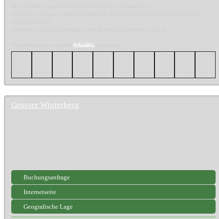
Platz auf dem eigenen Grundstück mit Spiel- und Liegewiese.
Für bis zu 5 Personen (Babybett zusätzlich möglich) in der Sächsischen Schweiz den
Urlaub genießen!
Haustiere auf Anfrage und gegen eine Reinigungspauschale möglich.
#Direktbuchung möglich #
Schmilka
gegenüber
Grosser Winterberg
Buchungsanfrage
Internetseite
Geografische Lage