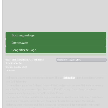
Buchungsanfrage
Internetseite
Geografische Lage
01814
Bad Schandau, OT Schmilka
Objekt pro Tag ab:
208€
Schmilka Nr. 24
Telefon: 035022 9130
13 Betten
Wohnen in einem der geschichtsträchtigsten Häuser
Schmilkas
, dem besonderen Ortsteil
von Bad Schandau.
Das mondäne, im edlen Bäderstil liebevoll denkmalgerecht sanierte Gebäude ist benannt
nach der Tochter des ehemaligen Besitzers, Rudolf Hering. Dieser bewirtschaftete
seinerzeit auch das im Haus befindliche Cafe Richter.
Die zwei nach besten baubiologischen Erkenntnissen renovierten Premium-Apartments
lassen keine Wünsche offen für den Urlaub im Elbsandsteingebirge. Wo sich der
Malerweg zum Wandern und der Elberadweg kreuzen und das historische Fährschiff