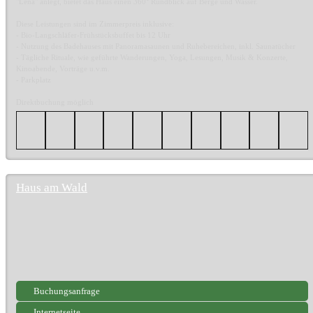
"Lena" anlegt, bietet das Haus einen 360° Rundblick auf Berge und Wasser.
Diese Leistungen sind im Zimmerpreis inklusive:
- Bio-Langschläfer-Frühstücksbuffet bis 12 Uhr
- Nutzung des Badehauses mit Panoramasaunen und Ruhebereichen, inkl. Saunatücher
- Tägliche Rituale, wie geführte Wanderungen, Yoga, Lesungen, Musik & Konzerte,
Kinoabende, Vorträge u.v.m.
- Parkplatz
Direktbuchung möglich
Haus am Wald
Buchungsanfrage
Internetseite