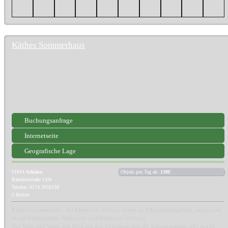
Käthes Sommerhaus
Buchungsanfrage
Internetseite
Geografische Lage
01814
Schöna
Objekt pro Tag ab:
130€
Bahnhofstraße 110c
Telefon: 0174 2056138
5 Betten
Käthes Sommerhaus – das Kleinod in Schöna, mitten im Elbsandsteingebirge, angenzend
an die Nationalparks Sächsische und Böhmische Schweiz.
Viel Ruhe und Weite, mit Blick auf den Zirkelstein und die Schrammsteine, gibt es viel