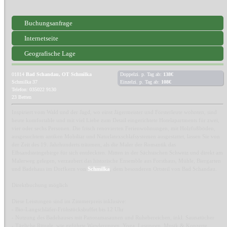
Buchungsanfrage
Internetseite
Geografische Lage
01814
Bad Schandau, OT Schmilka
Doppelzi. p. Tag ab:
138€
Schmilka 37
Einzelzi. p. Tag ab:
108€
Telefon: 035022 9130
23 Betten
Inspiriert vom Wald und der Jagd, wo einst Jägermeister und Försterleute wohnten, sind
heute komfortable und mit viel Liebe zum Detail eingerichtete Hotelapartments für zwei,
vier oder sechs Personen. Die frisch renovierten Ferienwohnungen, mit Holzfußböden,
ausgesuchtem antiken Mobiliar und Naturlatexschlafsystemen ausgestattet, lassen Sie von
der Zeit des 19. Jahrhunderts träumen, als die Maler der Romantik das
Elbsandsteingebirge für sich entdeckten. Mitten in der Sächsischen Schweiz und direkt am
Malerweg gelegen, verzaubert das historische Ensemble aus Forsthaus, Mühle, Biergarten
und Badehaus im Dorfkern von
Schmilka
, dem besonderen Ortsteil von Bad Schandau.
Direktbuchung möglich
Diese Leistungen sind im Zimmerpreis inklusive:
- Bio-Langschläfer-Frühstücksbuffet bis 12 Uhr
- Nutzung des Badehauses mit Panoramasaunen und Ruhebereichen, inkl. Saunatücher
- Tägliche Rituale, wie geführte Wanderungen, Yoga, Lesungen, Musik & Konzerte,