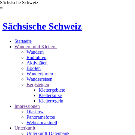
Sächsische Schweiz
=
Sächsische Schweiz
Startseite
Wandern und Klettern
Wandern
Radfahren
Aktivitäten
Boofen
Wanderkarten
Wanderreisen
Bergsteigen
Klettergebiete
Kletterkurse
Kletterregeln
Impressionen
Diashow
Panoramafotos
Webcam aktuell
Unterkunft
Unterkunft-Datenbank