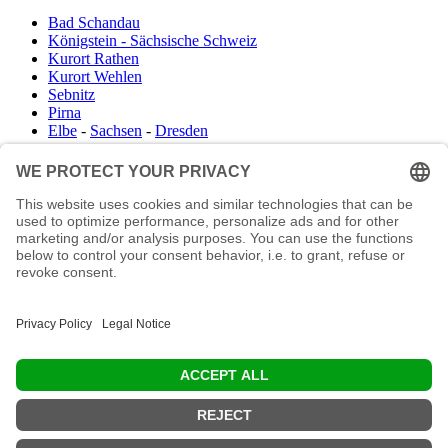
Bad Schandau
Königstein - Sächsische Schweiz
Kurort Rathen
Kurort Wehlen
Sebnitz
Pirna
Elbe
-
Sachsen
-
Dresden
Infocenter
Wanderkartenshop
Prospektdownload
Unterkunft Böhmisch Sächsische Schweiz
Veranstaltungskalender
Kontakt
Impressum
Buchungsanfrage
Mail an die Redaktion
"In den Wäldern sind Dinge, über die nachzudenken man jahrelang i
Moos liegen könnte." (Franz Kafka)