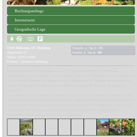
Buchungsanfrage
Internetseite
Geografische Lage
01848
Hohnstein, OT Ehrenberg
Doppelzi. p. Tag ab:
35€
Hauptstrasse 25
Einzelzi. p. Tag ab:
30€
Telefon: 035975 84864
8 Betten + zusätzlich Aufbettung
Im rekonstruierten Fachwerkhaus von 1770 sind wir glücklich, Ihnen stilvolle
Ferienwohnungen anzubieten. Unsere zentrale Lage ist für Wanderungen und Ausflüge zu
allen Sächsisch-Böhmischen Nahzielen ideal. Bereits nach 10 Gehminuten erreichen Sie
unsere "Steinberghütte" und erleben die Panoramakulisse der Hinteren Sächsischen
Schweiz.
Urige Abende am Lagerfeuer, besinnliche Stunden auf der Südterrasse oder-Balkon und
Romantik bei Kerzenschein im Kellergewölbe, sollen Ihren Urlaub vervollkommnen. Für
den sportlichen Ausgleich stehen Ihnen kostenlos Tischtennis, Federball sowie Brett- und
Würfelspiele zur Verfügung. Ein kostenloses Freibad finden Sie im Nachbarort.
Unmittelbar neben unserem Hof ist die Landbäckerei.