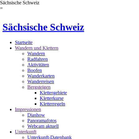
Sächsische Schweiz
=
Sächsische Schweiz
Startseite
Wandern und Klettern
Wandern
Radfahren
Aktivitäten
Boofen
Wanderkarten
Wanderreisen
Bergsteigen
Klettergebiete
Kletterkurse
Kletterregeln
Impressionen
Diashow
Panoramafotos
Webcam aktuell
Unterkunft
Unterkunft-Datenbank