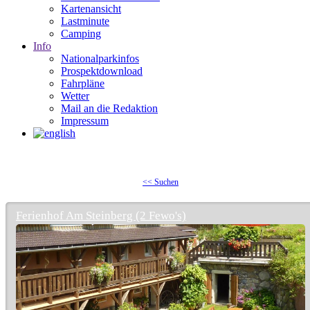
Kartenansicht
Lastminute
Camping
Info
Nationalparkinfos
Prospektdownload
Fahrpläne
Wetter
Mail an die Redaktion
Impressum
<< Suchen
Ferienhof Am Steinberg (2 Fewo's)