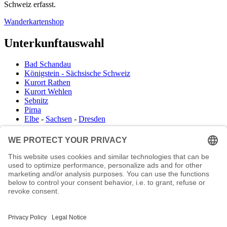
Schweiz erfasst.
Wanderkartenshop
Unterkunftauswahl
Bad Schandau
Königstein - Sächsische Schweiz
Kurort Rathen
Kurort Wehlen
Sebnitz
Pirna
Elbe
-
Sachsen
-
Dresden
Infocenter
Wanderkartenshop
Prospektdownload
Unterkunft Böhmisch Sächsische Schweiz
Veranstaltungskalender
Kontakt