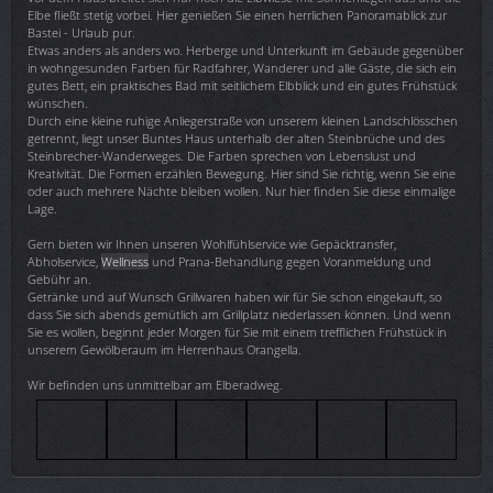
Elbe fließt stetig vorbei. Hier genießen Sie einen herrlichen Panoramablick zur
Bastei - Urlaub pur.
Etwas anders als anders wo. Herberge und Unterkunft im Gebäude gegenüber
in wohngesunden Farben für Radfahrer, Wanderer und alle Gäste, die sich ein
gutes Bett, ein praktisches Bad mit seitlichem Elbblick und ein gutes Frühstück
wünschen.
Durch eine kleine ruhige Anliegerstraße von unserem kleinen Landschlösschen
getrennt, liegt unser Buntes Haus unterhalb der alten Steinbrüche und des
Steinbrecher-Wanderweges. Die Farben sprechen von Lebenslust und
Kreativität. Die Formen erzählen Bewegung. Hier sind Sie richtig, wenn Sie eine
oder auch mehrere Nächte bleiben wollen. Nur hier finden Sie diese einmalige
Lage.
Gern bieten wir Ihnen unseren Wohlfühlservice wie Gepäcktransfer,
Abholservice,
Wellness
und Prana-Behandlung gegen Voranmeldung und
Gebühr an.
Getränke und auf Wunsch Grillwaren haben wir für Sie schon eingekauft, so
dass Sie sich abends gemütlich am Grillplatz niederlassen können. Und wenn
Sie es wollen, beginnt jeder Morgen für Sie mit einem trefflichen Frühstück in
unserem Gewölberaum im Herrenhaus Orangella.
Wir befinden uns unmittelbar am Elberadweg.