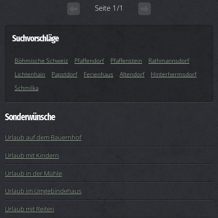
Seite 1/1
Suchvorschläge
Böhmische Schweiz
Pfaffendorf
Pfaffenstein
Rathmannsdorf
Lichtenhain
Papstdorf
Ferienhaus
Altendorf
Hinterhermsdorf
Schmilka
Sonderwünsche
Urlaub auf dem Bauernhof
Urlaub mit Kindern
Urlaub in der Mühle
Urlaub im Umgebindehaus
Urlaub mit Reiten