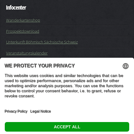
Infocenter
Wanderkartenshop
Prospektdownload
Unterkunft Böhmisch Sächsische Schweiz
Veranstaltungskalender
Kontakt
Impressum
Buchungsanfrage
Mail an die Redaktion
"In den Wäldern sind Dinge, über die nachzudenken man jahrelang
im Moos liegen könnte." (Franz Kafka)