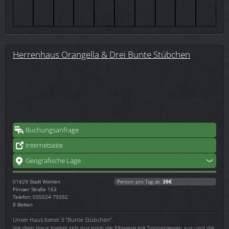
Herrenhaus Orangella & Drei Bunte Stübchen
Buchungsanfrage
Internetseite
Geografische Lage
01829
Stadt Wehlen
Person pro Tag ab:
38€
Pirnaer Straße 163
Telefon: 035024 79392
8 Betten
Unser Haus bietet 3 "Bunte Stübchen".
Vor dem Haus breitet sich nur noch die Elbwiese mit Sonnenliegen aus und die