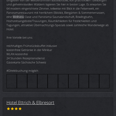
umgeben von der weltberühmten Basteibrücke, von prachtvollen Tafelbergen
und geheimnisvollen Wäldern logieren Sie hier in bester Lage. Es erwarten Sie
64 modern eingerichtete Zimmer, teilweise mit Blick in die Felsenwelt, ein
Panoramarestaurant mit herrlichem Elbblick, Biergärten & Sommerterrassen,
eine
Wellness
-Oase und Panorama-Saunalandschaft, Bowlingbahn,
Hochzeitsangebote/Trauungen, Räumlichkeiten für Festlichkeiten und
Tagungen, attraktive Übernachtungs-Specials sowie zahlreiche Wanderwege ab
Hotel.
Ihre Vorteile bei uns:
reichhaltiges Frühstücksbuffet inklusive
kostenfreie Getränke in der Minibar
WLAN kostenfrei
24 Stunden Rezeptionsdienst
Gästekarte Sächsische Schweiz
#Direktbuchung möglich
Hotel Ettrich & Elbresort