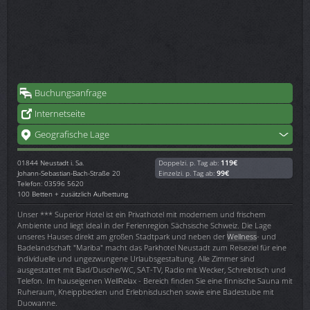
Buchungsanfrage
Internetseite
Geografische Lage
01844
Neustadt i. Sa.
Doppelzi. p. Tag ab:
119€
Johann-Sebastian-Bach-Straße 20
Einzelzi. p. Tag ab:
99€
Telefon: 03596 5620
100 Betten + zusätzlich Aufbettung
Unser *** Superior Hotel ist ein Privathotel mit modernem und frischem
Ambiente und liegt ideal in der Ferienregion Sächsische Schweiz. Die Lage
unseres Hauses direkt am großen Stadtpark und neben der
Wellness
- und
Badelandschaft "Mariba" macht das Parkhotel Neustadt zum Reiseziel für eine
individuelle und ungezwungene Urlaubsgestaltung. Alle Zimmer sind
ausgestattet mit Bad/Dusche/WC, SAT-TV, Radio mit Wecker, Schreibtisch und
Telefon. Im hauseigenen WellRelax - Bereich finden Sie eine finnische Sauna mit
Ruheraum, Kneippbecken und Erlebnisduschen sowie eine Badestube mit
Duowanne.