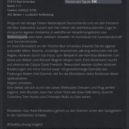
01814
Bad Schandau
Person pro Tag ab:
93€
Markt 1-11
Telefon: 035022 9190
392 Betten + zusätzlich Aufbettung
Ringsum der einzige Felsen-Nationalpark Deutschlands und vor den Fenstern
die Elbe. Exklusivität äussert sich hier neben der atemberaubenden Lage im
entspannt-legeren Ambiente, in weltoffenen Verwöhnangeboten des
Wellnessparks
oder beim zeitlosen Verweilen im Aurorabad mit Saunalandschaft
und Sonnenterrasse.
Im Hotel Elbresident an der Therme Bad Schandau erwartet Sie ein eigener
kultureller Mikro- Kosmos. Unzählige Geschichten, alle eng verbunden mit der
Region, vibrieren durch das Haus: zum Beispiel in der Karl-May-Bibliothek. Carl
Maria von Weber und Richard Wagner klingen nach, Erich Wustmann taucht
auf, ebenso wie Caspar David Friedrich. Bewundert werden dürfen kostbare
Radierungen von Artur Henne sowie 100 grossformatige Gemälde des
Freiburger Malers Dirk Sommer, der für die Elbresidenz seine Eindrücke dieser
spektakulären
Region umsetzte.
Eine Vielfalt, die sich durch die nahen Weltstädte Dresden und Prag perfekt
ergänzt. Kein Wunder, dass hier schon Stars wie etwa Halle Berry, Quentin
Tarantino, Tom Hanks und Christoph Waltz zu Gast waren.
Redaktion: Das Hotel Elbresidenz gehört zu den Sternen unter den Gastgebern
in der Sächsischen Schweiz.
#Direktbuchung möglich