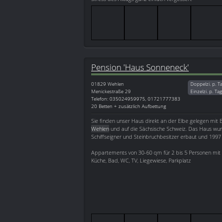
Pension 'Haus Sonneneck'
01829
Wehlen
Doppelzi. p. T
Menickestraße 29
Einzelzi. p. Ta
Telefon: 035024959975, 01721777383
20 Betten + zusätzlich Aufbettung
Sie finden unser Haus direkt an der Elbe gelegen mit B
Wehlen
und auf die Sächsische Schweiz. Das Haus wu
Schiffseigner und Steinbruchbesitzer erbaut und 1997 
Appartements von 30-60 qm für 2 bis 5 Personen mit
Küche, Bad, WC, TV, Liegewiese, Parkplatz