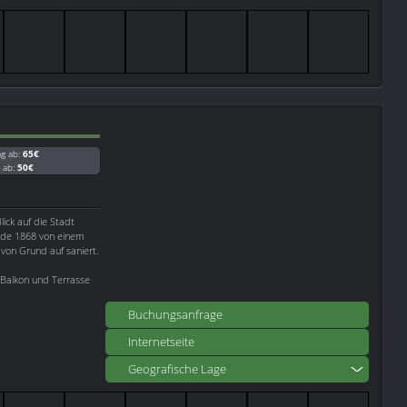
ag ab:
65€
g ab:
50€
lick auf die Stadt
rde 1868 von einem
von Grund auf saniert.
 Balkon und Terrasse
Buchungsanfrage
Internetseite
Geografische Lage