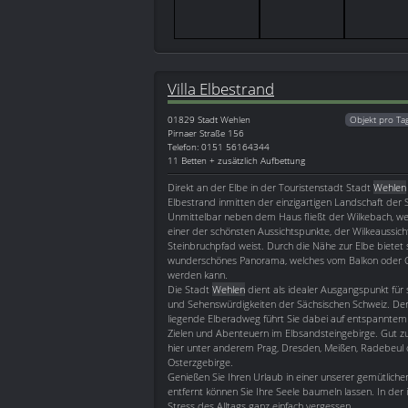
Villa Elbestrand
01829
Stadt Wehlen
Objekt pro Ta
Pirnaer Straße 156
Telefon: 0151 56164344
11 Betten + zusätzlich Aufbettung
Direkt an der Elbe in der Touristenstadt Stadt
Wehlen
Elbestrand inmitten der einzigartigen Landschaft der 
Unmittelbar neben dem Haus fließt der Wilkebach, w
einer der schönsten Aussichtspunkte, der Wilkeaussic
Steinbruchpfad weist. Durch die Nähe zur Elbe bietet s
wunderschönes Panorama, welches vom Balkon oder 
werden kann.
Die Stadt
Wehlen
dient als idealer Ausgangspunkt für 
und Sehenswürdigkeiten der Sächsischen Schweiz. De
liegende Elberadweg führt Sie dabei auf entspannte
Zielen und Abenteuern im Elbsandsteingebirge. Gut zu
hier unter anderem Prag, Dresden, Meißen, Radebeul
Osterzgebirge.
Genießen Sie Ihren Urlaub in einer unserer gemütliche
entfernt können Sie Ihre Seele baumeln lassen. In de
Stress des Alltags ganz einfach vergessen.