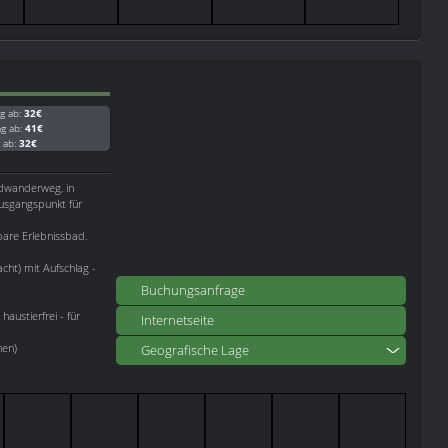
g ab:
32€
ag ab:
41€
g ab:
32€
adwanderweg, in
Ausgangspunkt für
bare Erlebnissbad.
ht) mit Aufschlag -
Buchungsanfrage
austierfrei - für
Internetseite
nen)
Geografische Lage