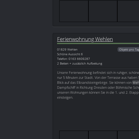
Ferienwohnung Wehlen
01829
Wehlen
Objekt pro Ta
Schöne Aussicht 6
Telefon: 0163 6609287
2 Betten + zusätzlich Aufbettung
Unsere Ferienwohnung befindet sich in ruhiger, schö
nur 5 Minuten zur Stadt. Von der Terrasse aus haben S
Blick auf das Elbsandsteingebirge. Sie können von
Weh
Dampfschiff in Richtung Dresden oder Böhmische Schw
unseren Wohnungen können Sie in die 1. und 2. Etap
einsteigen.