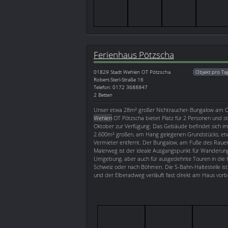
Ferienhaus Pötzscha
01829
Stadt Wehlen OT Pötzscha
Objekt pro Ta
Robert-Sterl-Straße 16
Telefon: 0172 3688847
2 Betten
Unser etwa 28m² großer Nichtraucher-Bungalow am O
Wehlen
OT Pötzscha bietet Platz für 2 Personen und st
Oktober zur Verfügung. Das Gebäude befindet sich im 
2.600m² großen, am Hang gelegenen Grundstücks, e
Vermieter entfernt. Der Bungalow, am Fuße des Rauen
Malerweg ist der ideale Ausgangspunkt für Wanderun
Umgebung, aber auch für ausgedehnte Touren in die h
Schweiz oder nach Böhmen. Die S-Bahn-Haltestelle ist 
und der Elberadweg verläuft fast direkt am Haus vorbe