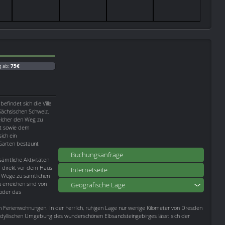
g ab:
75€
befindet sich die Villa
Sächsischen Schweiz.
elcher den Weg zu
ht sowie dem
ich ein
Garten bestaunt
Buchungsanfrage
sämtliche Aktivitäten
r direkt vor dem Haus
Internetseite
m Wege zu sämtlichen
 erreichen sind von
Geografische Lage
 oder das
n Ferienwohnungen. In der herrlich, ruhigen Lage nur wenige Kilometer von Dresden
r idyllischen Umgebung des wunderschönen Elbsandsteingebirges lässt sich der