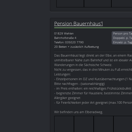
Pension Bauernhäus'l
01829
Wehlen
Person pro Ta
Bahnhofstraße 4
Doppelzi. p. T
Telefon: 035020 7790
Einzelzi. p. Ta
20 Betten + zusätzlich Aufbettung
Das Bauernhäusl liegt direkt an der Elbe, an einem R
unmittelbarer Nähe zum Bahnhof und ist ein idealer 
Wanderungen in die Sächsische Schweiz.
Nicht zu vergessen, das in drei Minuten zu Fuß erreich
Leistungen:
- Einzelpersonen im DZ und Kurzübernachtungen (1 Nac
Bitte nachfragen - (saisonabhängig)
- im Preis enthalten: ein reichhaltiges Frühstücksbufett
- begrenzte Zimmer für Haustiere, bestimmte Zimmer h
Allergiker geeignet
- für Feierlichkeiten jeder Art geeignet (max.100 Perso
Wir befinden uns am Elberadweg.