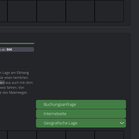
g ab:
50€
ner Lage am Elbhang
ie einen herrlichen
len
aus auch mit dem
eiz fahren. Von
pe des Malerweges
Buchungsanfrage
Internetseite
Geografische Lage