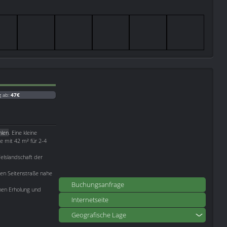
g ab:
47€
len
. Eine kleine
e mit 42 m² für 2-4
Felslandschaft der
gen Seitenstraße nahe
Buchungsanfrage
hnen Erholung und
Internetseite
Geografische Lage