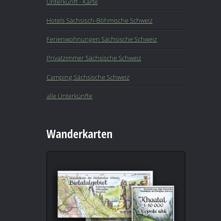
Unterkunft - Karte
Hotels Sächsisch-Böhmische Schweiz
Ferienwohnungen Sächsische Schweiz
Privatzimmer Sächsische Schweiz
Camping Sächsische Schweiz
alle Unterkünfte
Wanderkarten