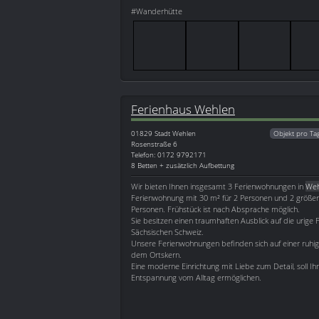
#Wanderhütte
Ferienhaus Wehlen
01829
Stadt Wehlen
Objekt pro Ta
Rosenstraße 6
Telefon: 0172 9792171
8 Betten + zusätzlich Aufbettung
Wir bieten Ihnen insgesamt 3 Ferienwohnungen in
Weh
Ferienwohnung mit 30 m² für 2 Personen und 2 größer
Personen. Frühstück ist nach Absprache möglich.
Sie besitzen einen traumhaften Ausblick auf die urige 
Sächsischen Schweiz.
Unsere Ferienwohnungen befinden sich auf einer ruhi
dem Ortskern.
Eine moderne Einrichtung mit Liebe zum Detail, soll I
Entspannung vom Alltag ermöglichen.