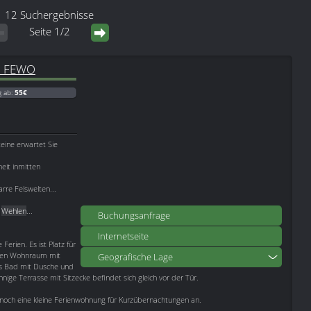
12 Suchergebnisse
Seite 1/2
d FEWO
g ab:
55€
eine erwartet Sie
eit inmitten
rre Felswelten...
t
Wehlen
...
Buchungsanfrage
Internetseite
Ferien. Es ist Platz für
 den Wohnraum mit
Geografische Lage
das Bad mit Dusche und
ige Terrasse mit Sitzecke befindet sich gleich vor der Tür.
 noch eine kleine Ferienwohnung für Kurzübernachtungen an.