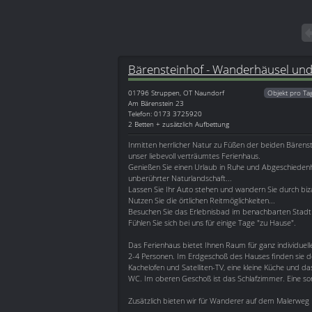
Bärensteinhof - Wanderhäusel un
01796
Struppen, OT Naundorf
Objekt pro Ta
Am Bärenstein 23
Telefon: 0173 3725920
2 Betten + zusätzlich Aufbettung
Inmitten herrlicher Natur zu Füßen der beiden Bärenst
unser liebevoll verträumtes Ferienhaus.
Genießen Sie einen Urlaub in Ruhe und Abgeschiedenh
unberührter Naturlandschaft...
Lassen Sie Ihr Auto stehen und wandern Sie durch biza
Nutzen Sie die örtlichen Reitmöglichkeiten...
Besuchen Sie das Erlebnisbad im benachbarten Stad
Fühlen Sie sich bei uns für einige Tage "zu Hause".
Das Ferienhaus bietet Ihnen Raum für ganz individuelle 
2-4 Personen. Im Erdgeschoß des Hauses finden sie
Kachelofen und Satelliten-TV, eine kleine Küche und 
WC. Im oberen Geschoß ist das Schlafzimmer. Eine sonn
Zusätzlich bieten wir für Wanderer auf dem Malerweg