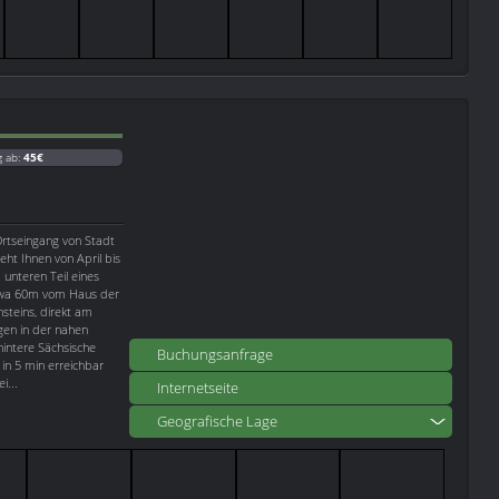
g ab:
45€
rtseingang von Stadt
eht Ihnen von April bis
unteren Teil eines
twa 60m vom Haus der
steins, direkt am
gen in der nahen
intere Sächsische
Buchungsanfrage
in 5 min erreichbar
i...
Internetseite
Geografische Lage