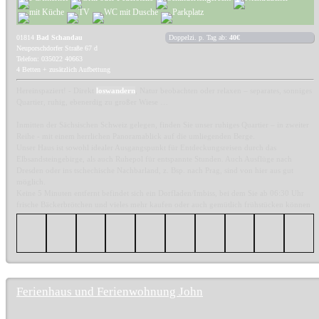
01814
Bad Schandau
Doppelzi. p. Tag ab:
40€
Neuporschdorfer Straße 67 d
Telefon: 035022 40663
4 Betten + zusätzlich Aufbettung
Hereinspaziert! - Direkt
loswandern
, Natur beobachten oder relaxen – separates, sonniges
Quartier, ruhig, ebenerdig zu großer Wiese …
Inmitten der Sächsischen Schweiz gelegen, finden Sie unser ruhiges Quartier – in zweiter
Reihe - mit einem herrlichen Panoramablick auf die umliegenden Berge.
Unser Haus ist sowohl idealer Ausgangspunkt für Entdeckungsreisen durch das
Elbsandsteingebirge, als auch Ruhepol für entspannte Stunden. Auch Ausflüge nach
Dresden oder ins tschechische Nachbarland, z. Bsp. nach Prag, sind von hier aus gut
möglich.
Keine 5 Minuten entfernt befindet sich ein Dorfladen/Imbiss, bei dem Sie ab 06:30 Uhr
frische Bäckerbrötchen und vieles mehr kaufen oder auch gemütlich frühstücken können
Ferienhaus und Ferienwohnung John