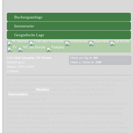
Buchungsanfrage
Internetseite
Geografische Lage
01814
Bad Schandau, OT Prossen
Objekt pro Tag ab:
60€
Gründelweg 12
Objekt p. Woche ab:
350€
Telefon: 035022-43307
12 Betten
Am Fuße des Liliensteins liegt Prossen. Ein hübscher Ort, direkt an der Elbe gelegen, mit
Bus-und Dampfschiffverbindung, jedoch ohne Durchgangsverkehr. Prossen ist
Ausgangspunkt zum
Wandern
, angeln, joggen, GeoCaching, Rad fahren, und
"
Autowandern
" oder auch für Foto-Touren. Gut markierte Wanderwege oder
Naturlehrpfade erwarten Sie!
Unsere 3 Ferienwohnungen für 2/4/6 Personen, sind unterschiedlich ausgestattet, immer
mit Küche und großen Betten. Hinter dem Haus beginnt der Nationalpark Sächsische
Schweiz, den Elbradweg kann man sehen, die Elbe und die Dampfschiffanlegestelle
erreichen Sie in 5 Gehminuten.
Die Lage ist ruhig und am Ende des Ortes. Parkplätze befinden sich am Haus. Unsere
„Wunschgäste“ sind Nichtrauer. Haustiere können wir nicht unterbringen. Wir vermieten
selbst Fahrräder, E-Bike und PKW. Gern senden wir Ihnen ein individuelles Angebot per