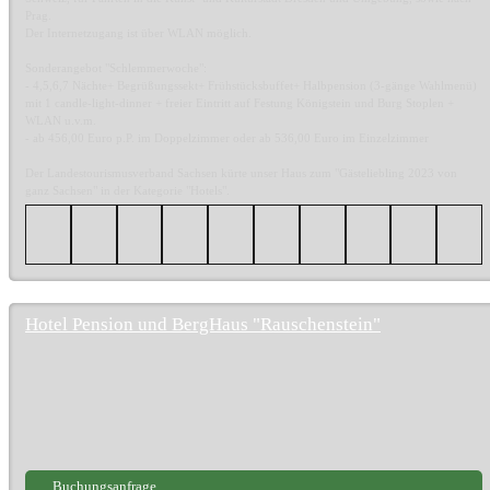
Prag.
Der Internetzugang ist über WLAN möglich.
Sonderangebot "Schlemmerwoche":
- 4,5,6,7 Nächte+ Begrüßungssekt+ Frühstücksbuffet+ Halbpension (3-gänge Wahlmenü)
mit 1 candle-light-dinner + freier Eintritt auf Festung Königstein und Burg Stoplen +
WLAN u.v.m.
- ab 456,00 Euro p.P. im Doppelzimmer oder ab 536,00 Euro im Einzelzimmer
Der Landestourismusverband Sachsen kürte unser Haus zum "Gästeliebling 2023 von
ganz Sachsen" in der Kategorie "Hotels".
Hotel Pension und BergHaus "Rauschenstein"
Buchungsanfrage