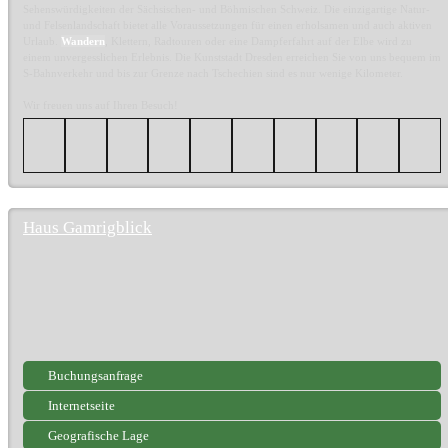
Sehenswürdigkeiten der Sächsischen- und Böhmischen Schweiz. Die einzigartige Natur-
und Felsenlandschaft bietet alle Voraussetzungen für einen erholsamen und auch aktiven
Urlaub.
Wandern
, Klettern, Radtouren oder eine Dampferfahrt auf der Elbe wird zu
einem unvergesslichen Erlebnis. Die Kunststadt Dresden erreichen Sie von uns bequem im
S-Bahnverkehr und bis zur Grenze nach Tschechien sind es nur wenige Kilometer.
Wir freuen uns auf Ihren Besuch!
Haus Gamrigblick
Buchungsanfrage
Internetseite
Geografische Lage