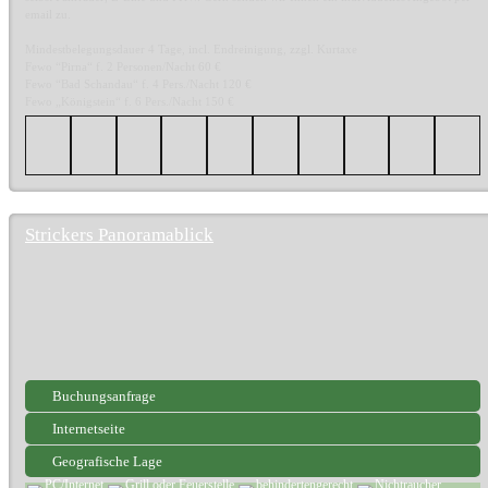
email zu.
Mindestbelegungsdauer 4 Tage, incl. Endreinigung, zzgl. Kurtaxe
Fewo “Pirna“ f. 2 Personen/Nacht 60 €
Fewo “Bad Schandau“ f. 4 Pers./Nacht 120 €
Fewo „Königstein“ f. 6 Pers./Nacht 150 €
Strickers Panoramablick
Buchungsanfrage
Internetseite
Geografische Lage