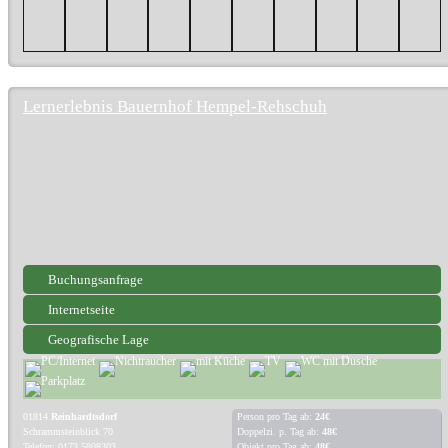
Lernerlebnis Bauernhof Hempel-Rehschuh
Buchungsanfrage
Internetseite
Geografische Lage
01814
Reinhardtsdorf
Person pro Tag ab:
24€
Schrammsteinblick 70
Doppelzi. p. Tag ab:
48€
Telefon: 0173 5808303
Objekt pro Tag ab:
48€