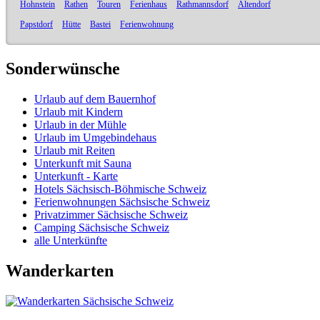
Hohnstein
Rathen
Touren
Ferienhaus
Rathmannsdorf
Altendorf
Papstdorf
Hütte
Bastei
Ferienwohnung
Sonderwünsche
Urlaub auf dem Bauernhof
Urlaub mit Kindern
Urlaub in der Mühle
Urlaub im Umgebindehaus
Urlaub mit Reiten
Unterkunft mit Sauna
Unterkunft - Karte
Hotels Sächsisch-Böhmische Schweiz
Ferienwohnungen Sächsische Schweiz
Privatzimmer Sächsische Schweiz
Camping Sächsische Schweiz
alle Unterkünfte
Wanderkarten