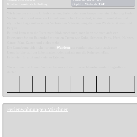
8 Betten + zusätzlich Aufbettung
Objekt p. Woche ab:
336€
Wir laden Sie ein zum Urlaub machen, Ferien oder zum Ausspannen ein. Erholung finden
Sie hier bei uns auf unserem kinderfreundlichen Bauernhof, in einer traumhaften und
idyllischen Lage mitten in der Sächsischen Schweiz, umgeben von Wäldern, Wiesen und
Bergen.
Bei und kann man die Tiere nicht bloß anschauen, man kann sie auch anfassen.
Es erwartet Sie ein Bauernhof mit vielen Tieren wie Kühe, Schwein, Pony, Pferd, Hühner,
Gänse, Pfau, Katzen und vieles mehr.
Die Umgebung lädt nicht nur zum
Wandern
ein sondern man kann auch eine
Dampferfahrt auf der Elbe machen oder einfach nur die Ruhe genießen.
Es ist viel für groß und klein zu Erleben.
Wir würden und freuen Sie hier bei uns auf dem Lernerlebnisbauernhof begrüßen zu
dürfen.
Ferienwohnungen Mischner