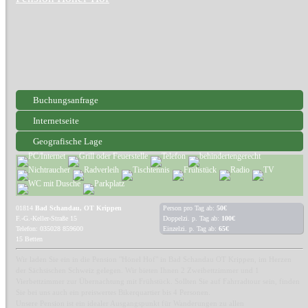
Buchungsanfrage
Internetseite
Geografische Lage
01814
Bad Schandau, OT Krippen
Person pro Tag ab:
50€
F.-G.-Keller-Straße 15
Doppelzi. p. Tag ab:
100€
Telefon: 035028 859600
Einzelzi. p. Tag ab:
65€
15 Betten
Wir laden Sie ein in die Pension "Hönel Hof" in Bad Schandau OT Krippen, im Herzen
der Sächsischen Schweiz gelegen. Wir bieten Ihnen 2 Zweibettzimmer und 1
Vierbettzimmer zur Übernachtung mit Frühstück. Sollten Sie auf Fahrradtour sein, finden
Sie bei uns auch ein preiswertes Bikerquartier bis 4 Personen.
Unsere Pension ist ein idealer Ausgangspunkt für Wanderungen zu allen