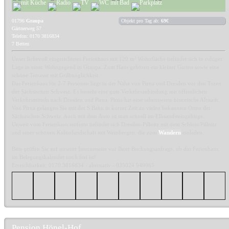
01796
Graupa
Objekt pro Tag ab:
69€
Gärtnerweg 57
Telefon: 0170 3816834
7 Betten
Unser liebevoll eingerichtetes Ferienhaus mit 120 m² Wohnfläche befindet sich in ruhiger
Lage in einer Wohngegend in Graupa. Zum Haus gehören ein kleiner Garten sowie eine
schöne Terrasse mit Grillmöglichkeit.
Das Ferienhaus für 2-7 Personen liegt in der Nähe von Pirna und Dresden vor den Toren
der Sächsischen Schweiz. Es besteht eine gute Verkehrsanbindung mit öffentlichen
Verkehrsmitteln nach Dresden und Pirna. Pirna hat eine sehenswerte historische Altstadt.
Von Pirna gelangen Sie mit der S Bahn in kurzer Zeit zu vielen bekannten Orten der
Sächsischen Schweiz. Auch mit dem Auto ist man schnell im Elbsandsteingebirge.
Unweit vom Ferienhaus entfernt befindet sich Dresden-Pillnitz mit dem Schloss Pillnitz
und einer schönen Kulturlandschaft mit Weinbergen, die zum
Wandern
einladen.
Bitte prüfen Sie auf unserer Internetseite vor Ihrer Buchungsanfrage, ob das Ferienhaus
im Belegungskalender noch frei ist!
Erreichbarkeit: 0170 3816834 - alternativ - 035024 949965
Pension Hönel-Hof