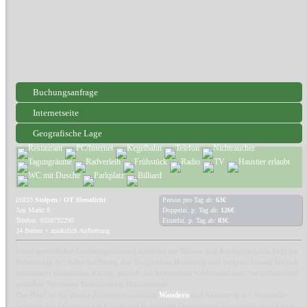
Buchungsanfrage
Internetseite
Geografische Lage
01833
Stolpen / OT Heeselicht
Person pro Tag ab:
63€
Am Markt 8
Doppelzi. p. Tag ab:
126€
Telefon: 0359732290
Einzelzi. p. Tag ab:
83€
24 Betten + zusätzlich Aufbettung
Unser gemütliches familiengeführtes Landhotel mit Terasse und Kinderspielplatz,liegt am
Polenztal,in der Nähe der Bastei, den Burgstädten Hohnstein und Stolpen. Lassen Sie sich
mit unserer sächsischen Küche; speziell den heimischen Wildspezialitäten verwöhnen und
genießen Sie unsere komfortablen Hotelzimmer.
Das Hotel ist ein idealer Ausgangspunkt zum
Wandern
und Klettern in der Sächsische
Schweiz, für Fahrten in die Kunst- und Kulturstadt Dresden und Umgebung, sowie nach