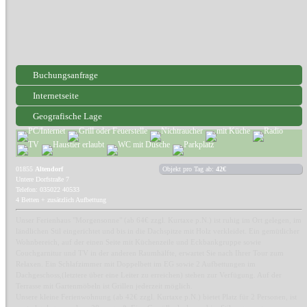
Buchungsanfrage
Internetseite
Geografische Lage
01855
Altendorf
Objekt pro Tag ab:
42€
Untere Dorfstraße 7
Telefon: 035022 40533
4 Betten + zusätzlich Aufbettung
Unser Ferienhaus "Morgensonne" (ab 64€ zzgl. Kurtaxe p.N.) ist ruhig im Ort gelegen, im
ländlichen Stil eingerichtet und bis in die Dachspitze mit Holz verkleidet. Ein gemütlicher
Wohnbereich, auf der einen Seite mit Küchenzeile und Eckbankgruppe sowie
Couchgarnitur und TV in der anderen Raumhälfte, erwartet Sie nach Ihrer Tour zum
Relaxen. Ein Schlafzimmer mit Doppelbett im EG sowie 2 Aufbettungen im
Dachgeschoss,(letztere über eine Leiter zu erreichen) stehen zur Verfügung. Auf der
Terrasse mit Gartenmöbeln ist Grillen jederzeit möglich.
Unsere kleine Ferienwohnung (ab 42€ zzgl. Kurtaxe p.N.) bietet Platz für 2 Personen, ist