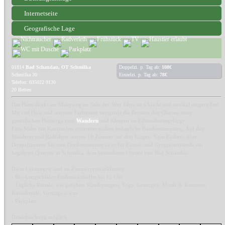
Internetseite
Geografische Lage
01814
Bad Schandau, OT Schmilka
Doppelzi. p. Tag ab:
108€
Schmilka 30
Einzelzi. p. Tag ab:
78€
Telefon: 035022 9130
20 Betten
Das Haus direkt am Malerweg im Stile der 30er Jahre ist schlicht und rustikal eingerichtet.
Mit viel Holz und warmen Farbtönen versprüht die Pension den Charme einer
gemütlichen Herberge zum
Wandern
und Klettern im Elbsandsteingebirge.
Eine Stube mit Kaminofen verbreitet zudem behagliche Baudenstimmung. Auf den
Wanderer und Radfahrer warten 10 Zimmer auf drei Etagen. Vom Einbett- über
Doppelzimmer bis zum Dreibettzimmer ist es für Einzel- und Gruppenreisende ein
begehrtes Quartier in Schmilka, dem besonderen Ortsteil von Bad Schandau.
Diese Leistungen sind im Zimmerpreis inklusive:
- Bio-Langschläfer-Frühstücksbuffet bis 12 Uhr
- Tägliche Rituale, wie geführte Wanderungen, Yoga, Lesungen, Musik & Konzerte,
Kinoabende, Vorträge u.v.m.
- Parkplatz
Direktbuchung möglich