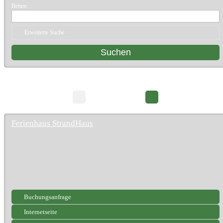
Betten:
Erweiterte Suche
16 Suchergebnisse
Seite 1/2
Ferienhaus StrandHaus
Buchungsanfrage
Internetseite