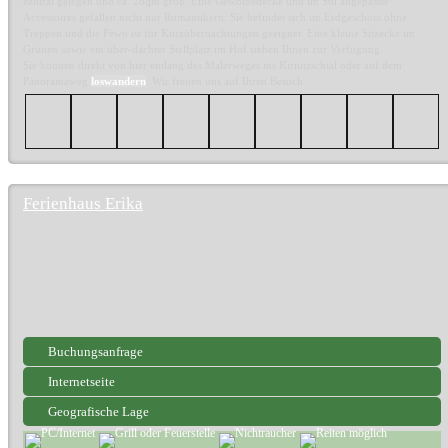
zentral gelegen und ca. 28qm groß. Eine Gewölbedecke und im Stil angepasste
Accessoires gefallen nicht nur Romantikern. Sie befindet sich im Erdgeschoss ohne
Treppen und die Fewo ist für Kurzübernachtungen geeignet. Eine kleine Sitzecke im
Grünen sowie ein über-dachter Stellplatz im Hof stehen Ihnen zur Verfügung.
Sie können direkt von hier entlang des Malerweges ins Kirnitzschtal oder auf dem
Panoramaweg
loswandern
. Wir freuen uns auf Ihren Besuch.
Ferienhaus Erika
Buchungsanfrage
Internetseite
Geografische Lage