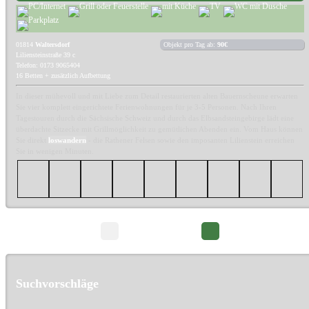
01814
Waltersdorf
Objekt pro Tag ab:
90€
Liliensteinstraße 39 c
Telefon: 0173 9065404
16 Betten + zusätzlich Aufbettung
In dieser mühevoll und mit Liebe zum Detail restaurierten alten Bauernscheune erwarten
Sie vier komplett eingerichtete Ferienwohnungen für je 3-5 Personen. Nach Ihren
Tagestouren durch die Sächsische Schweiz und durch das Elbsandsteingebirge lädt eine
überdachte Sitzecke mit Grillmöglichkeit zu gemütlichen Abenden ein. Vom Haus können
Sie direkt
loswandern
- die Rathener Felsen sowie den imposanten Lilienstein erreichen
Sie in wenigen Minuten.
Seite 1/2
Suchvorschläge