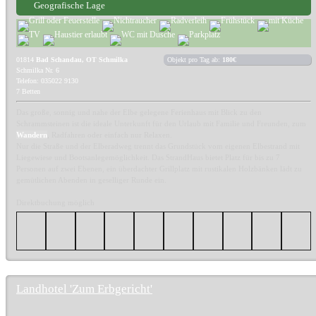
Geografische Lage
01814
Bad Schandau, OT Schmilka
Objekt pro Tag ab:
180€
Schmilka Nr. 6
Telefon: 035022 9130
7 Betten
Das große, sonnig und nahe der Elbe gelegene Ferienhaus mit Blick zu den
Schrammsteinen ist die ideale Unterkunft für den Urlaub mit Familie und Freunden, zum
Wandern
, Radfahren oder einfach nur Relaxen.
Nur die Straße und der Elberadweg trennt das Grundstück vom eigenen Elbestrand mit
Liegewiese und Bootsanlegemöglichkeit. Das StrandHaus bietet Platz für bis zu 7
Personen auf zwei Ebenen, ein überdachter Grillplatz mit rustikalen Holzbänken lädt zu
gemütlichen Abenden in geselliger Runde ein.
Direktbuchung möglich
Landhotel 'Zum Erbgericht'