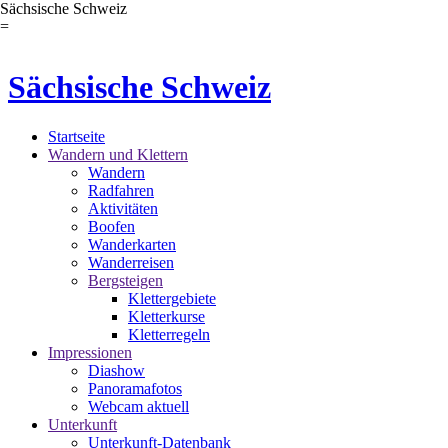
Sächsische Schweiz
=
Sächsische Schweiz
Startseite
Wandern und Klettern
Wandern
Radfahren
Aktivitäten
Boofen
Wanderkarten
Wanderreisen
Bergsteigen
Klettergebiete
Kletterkurse
Kletterregeln
Impressionen
Diashow
Panoramafotos
Webcam aktuell
Unterkunft
Unterkunft-Datenbank