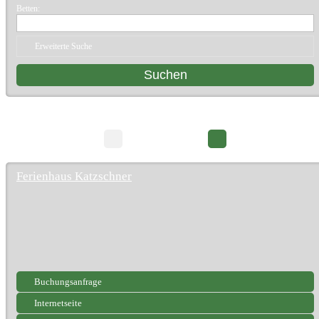
Betten:
Erweiterte Suche
25 Suchergebnisse
Seite 1/3
Ferienhaus Katzschner
Buchungsanfrage
Internetseite