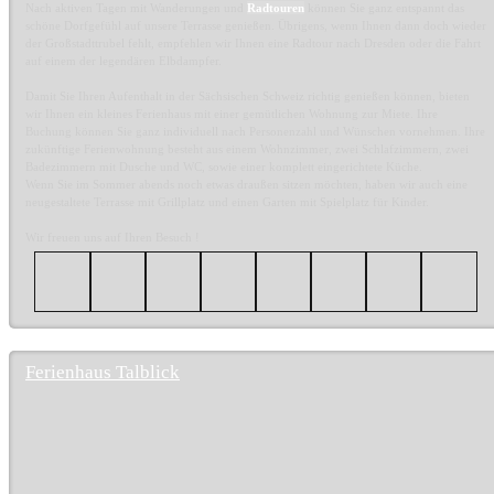
Nach aktiven Tagen mit Wanderungen und
Radtouren
können Sie ganz entspannt das
schöne Dorfgefühl auf unsere Terrasse genießen. Übrigens, wenn Ihnen dann doch wieder
der Großstadttrubel fehlt, empfehlen wir Ihnen eine Radtour nach Dresden oder die Fahrt
auf einem der legendären Elbdampfer.
Damit Sie Ihren Aufenthalt in der Sächsischen Schweiz richtig genießen können, bieten
wir Ihnen ein kleines Ferienhaus mit einer gemütlichen Wohnung zur Miete. Ihre
Buchung können Sie ganz individuell nach Personenzahl und Wünschen vornehmen. Ihre
zukünftige Ferienwohnung besteht aus einem Wohnzimmer, zwei Schlafzimmern, zwei
Badezimmern mit Dusche und WC, sowie einer komplett eingerichtete Küche.
Wenn Sie im Sommer abends noch etwas draußen sitzen möchten, haben wir auch eine
neugestaltete Terrasse mit Grillplatz und einen Garten mit Spielplatz für Kinder.
Wir freuen uns auf Ihren Besuch !
Ferienhaus Talblick