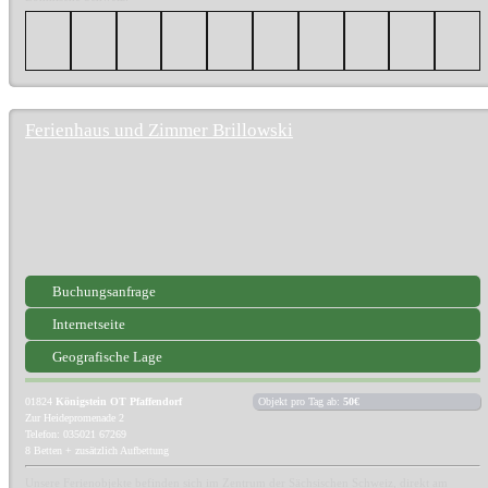
Ferienhaus und Zimmer Brillowski
Buchungsanfrage
Internetseite
Geografische Lage
01824
Königstein OT Pfaffendorf
Objekt pro Tag ab:
50€
Zur Heidepromenade 2
Telefon: 035021 67269
8 Betten + zusätzlich Aufbettung
Unsere Ferienobjekte befinden sich im Zentrum der Sächsischen Schweiz, direkt am