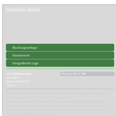
Ferienhaus Richter
Buchungsanfrage
Internetseite
Geografische Lage
01814
Rathmannsdorf
Objekt pro Tag ab:
50€
Bergstraße 13
Telefon: 035022/41726
4 Betten
Mieten Sie unser Ferienhaus für Ihren Urlaub, denn es ist für Sie genau die richtige
Adresse, wenn Sie sich nach aktiver Erholung sehnen.
Im kleinen idyllischen Ort Rathmannsdorf, nur wenige Minuten vom Kurort Bad
Schandau entfernt, laden wir Sie in unsere unsere hübsche Ferienwohnung ein. Von
hieraus können Sie Ihr Abenteuer mit Wanderungen in die Sächsische Schweiz oder mit
Besuchen nach Dresden und Prag beginnen.