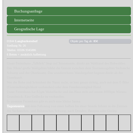
Buchungsanfrage
Internetseite
Geografische Lage
01844
Langburkersdorf
Objekt pro Tag ab:
85€
Siedlung Nr. 26
Telefon: 03596 9345886
6 Betten + zusätzlich Aufbettung
Unser Ferienhaus „Talblick“ liegt auf Sonnenseite, direkt am Waldrand des Hohwaldes.
Das 30km² große Waldgebiet bildet die Grenze zwischen dem Tourismusgebiet Sächsische
Schweiz und der Oberlausitz. Das wunderschöne Wandergebiet beginnt direkt ab der
Unterkunft.
Wer die Ruhe und Schönheit der Natur sucht, ist hier genau richtig, auch mit dem E-Bike
(Unterstellmöglichkeit vorhanden) oder dem Familienmitglied Hund.
Unser Ferienhaus hat 82qm Wohnfläche und das Haus steht auf einem 4000qm Wiesen-
Grundstück. Eine Grillecke ist vorhanden.
In unserem Ferienhaus gibt es auch eine kleine Sauna.
Tagestouren
mit dem Fahrzeug von einer halben bis einer Stunde führen in die Zentren
der Sächsischen- und Böhmischen Schweiz, nach Dresden, Bautzen oder Görlitz.