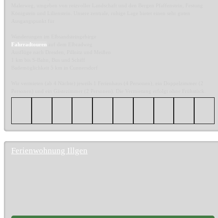
Malerweg, umgeben von reizvoller Landschaft und den Bergen Pfaffenstein, Festung
Königstein und Lilienstein. Unsere zentrale, ruhige Lage bietet einen sehr guten
Ausgangspunkt für
Wanderungen im Elbsandsteingebirge
Fahrradtouren
auf dem Elbradweg
Ausflüge nach Dresden, Pillnitz und Meißen
1 km bis S-Bahn, Bus und Schiff
Bademöglichkeit 5 km in Cunnersdorf
Wir vermieten (ab 4 Nächte) jeweils 1 Ferienhaus (4 Personen), ein Doppelzimmer (2
Personen) und ein Gästezimmer (2 Personen). Die Vermietung erfolgt ohne Frühstück.
Ferienwohnung Illgen