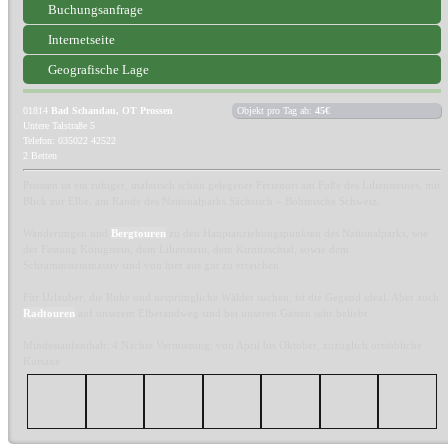
Buchungsanfrage
Internetseite
Geografische Lage
01814
Bad Schandau, OT Prossen
Objekt pro Tag ab:
45€
Untere Talstraße 5
Telefon: 035022 42522
2 Betten
Prossen ist ein ruhiger, malerisch schön gelegener Ferienort am Fuße des Liliensteines, mit
Blick zur Elbe, am Rande des Nationalparks Sächsisch – Böhmische Schweiz.
Wanderungen und
Bergtouren
zu den Hauptanziehungspunkten des Nationalparks, wie
der Festung Königstein, dem Lilienstein, dem Kirnitzschtal, sowie dem
Schrammsteinmassiv sind von hier aus gut zu erreichen.
Für Urlauber, die Ruhe und ursprüngliche Wälder suchen, ist die Gegend ideal. Aber auch
Radtouren
auf unserem Elberandweg sind bei unseren Gästen sehr beliebt.
Mindestaufenthalt: 4 Nächte Vermietung, von April bis Oktober, zuzüglich ortsübliche
Kurtaxe