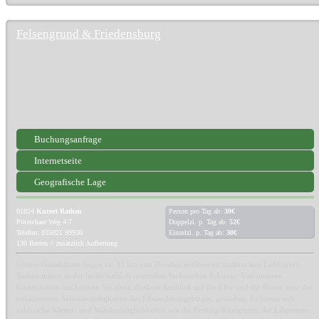
Felsengrund & Friedensburg
Buchungsanfrage
Internetseite
Geografische Lage
01824
Kurort Rathen
Person pro Tag ab:
30€
Pötzschaer Weg 4-7
Doppelzi. p. Tag ab:
52€
Telefon: 035021 99930
Einzelzi. p. Tag ab:
30€
130 Betten + zusätzlich Aufbettung
Unsere Gästehäuser liegen ca. 35 km von Dresden entfernt im malerischen Luftkurort
Rathen mitten in der landschaftlich reizvollen Sächsischen Schweiz. Von unseren
Gästehäusern aus können Sie einen direkten Ausblick auf die Elbe und die Bastei, eine der
bekanntesten Sehenswürdigkeiten des Elbsandsteingebirges, genießen. Es bieten sich
zahlreiche Kletter- und Wandermöglichkeiten wie die Festung Königstein, der Lilienstein,