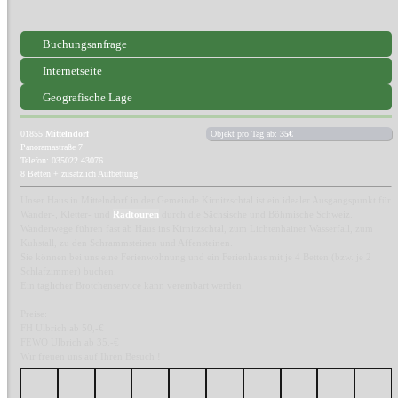
Buchungsanfrage
Internetseite
Geografische Lage
01855
Mittelndorf
Objekt pro Tag ab:
35€
Panoramastraße 7
Telefon: 035022 43076
8 Betten + zusätzlich Aufbettung
Unser Haus in Mittelndorf in der Gemeinde Kirnitzschtal ist ein idealer Ausgangspunkt für
Wander-, Kletter- und
Radtouren
durch die Sächsische und Böhmische Schweiz.
Wanderwege führen fast ab Haus ins Kirnitzschtal, zum Lichtenhainer Wasserfall, zum
Kuhstall, zu den Schrammsteinen und Affensteinen.
Sie können bei uns eine Ferienwohnung und ein Ferienhaus mit je 4 Betten (bzw. je 2
Schlafzimmer) buchen.
Ein täglicher Brötchenservice kann vereinbart werden.
Preise:
FH Ulbrich ab 50,-€
FEWO Ulbrich ab 35.-€
Wir freuen uns auf Ihren Besuch !