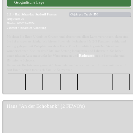
Geografische Lage
01814
Bad Schandau Stadtteil Prossen
Objekt pro Tag ab:
55€
Bergstrasse 29
Telefon: 035022/42974
2 Betten + zusätzlich Aufbettung
Möchten Sie Ihren Urlaub im Grünen und abseits von allem Lärm verbringen, dann sind
Sie bei uns genau richtig. Wir bieten Ihnen ein Ferienhaus für 2-3 Personen, ruhig und
sonnig gelegen mit Parkplatz vor dem Haus. Vom Grundstück genießen Sie einen
wunderschönen Blick in das Elbtal mit Festung Königstein und Lilienstein. Sie haben
einen idealen Ausgangspunkt für Wanderungen und
Radtouren
in die Sächsische und
Böhmische Schweiz.
Haben wir Ihr Interesse geweckt? Dann nehmen Sie doch einfach Kontakt mit uns auf!
Auf Ihren Besuch freut sich Familie Katzschner.
Haus "An der Echobank" (2 FEWO's)