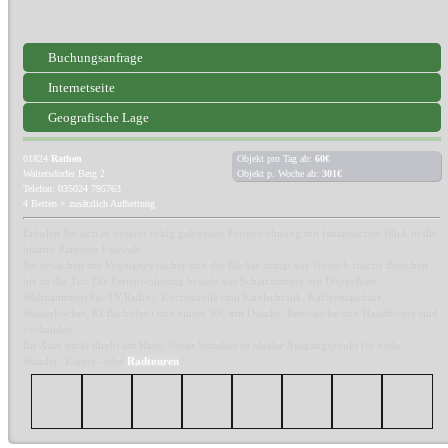
Buchungsanfrage
Internetseite
Geografische Lage
01824
Rathen
Objekt pro Tag ab:
60€
Waltersdorfer Berg 2
Objekt p. Woche ab:
301€
Telefon: 035024 795763
4 Betten + zusätzlich Aufbettung
Erholen Sie sich in unserer ruhig gelegenen Ferienwohnung mit fantastischen Blick in die
bizarre Rathener Felswelt.
Sie erwachen mit Vogelgezwitscher und der Bäcker bringt auf Wunsch frische Brötchen
bis an die Tür. Die Ferienwohnung besteht aus Schlafzimmer mit Doppelbett,
Wohnzimmer(Sat-TV,Radio), Küchenzeile (mit Kühlschrank, Kaffeemaschine,
Wasserkocher, Kl.Backofen) und einem WC mit Dusche. Bettwäsche und Handtücher sind
vorhanden.
Ihr Auto parkt direkt am Haus. Unser Standort ist idealer Ausgangspunkt für viele
Wander- Kletter- oder
Radtouren
.