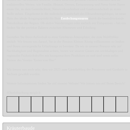
traditionellen Werten, wie Familie, Heimat, Genuss, Entspannung und Natur bietet Ihnen
einen Ort, an dem Gemütlichkeit, Naturverbundenheit und Gastfreundschaft an erster
Stelle stehen. Eingebettet in die malerische Landschaft des Elbsandsteingebirges, ist unser
Haus der ideale Ausgangspunkt für Ihre
Entdeckungstouren
durch die beeindruckende
Naturkulisse der Region. Ob aktive Wanderungen oder einfach nur Entspannen – bei uns
finden Sie die perfekte Balance zwischen Abenteuer und Erholung.
Genießen Sie Ihren Aufenthalt in einer familiären Atmosphäre, die zum Wohlfühlen
einlädt. Wir freuen uns darauf, Sie in der Pension Kleiner König willkommen zu heißen
und Ihnen unvergessliche Urlaubstage zu bereiten. Da wir in unserer Pension sehr auf
Nachhaltigkeit und Regionalität achten, bieten wir unserer Gästen ein reichhaltiges und
regionales Frühstücksbuffet mit hausgemachten Produkten an und sind somit stolze
Partner des Vereins "Gutes von Hier".
Wir freuen uns auch sehr, dass wir 2025 zum Gästeliebling der Pensionen und Gasthöfe in
Sachsen gewählt wurden.
Weitere Informationen finden Sie auf unserer Website! Wir freuen uns auf Ihren Besuch!
#Direktbuchung möglich
Kräuterbaude