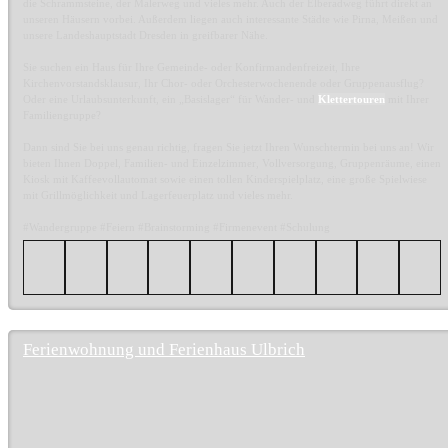
die Schrammsteine, der Malerweg und vieles mehr. Auch der Elberadweg führt direkt an
unseren Häusern vorbei. Außerdem liegen auch interessante Städte wie Pirna, Meißen und
unsere Landeshauptstadt Dresden in greifbarer Nähe.
Sie suchen ein Haus für Ihre Gemeinde- oder Konfirmandenfreizeit, Ihre
Kirchenvorstandsklausur, Ihr Chor- oder Orchesterwochenende oder Gruppenausflug?
Oder eine Urlaubsunterkunft, ein „Basislager“ für Wander- und
Klettertouren
mit Ihrer
Familiengruppe?
Dann sind Sie bei uns genau richtig, fragen Sie jetzt Ihren Wunschtermin bei uns an! Wir
bieten Ihnen Doppel, Familien- und Einzelzimmer, Vollversorgung, Gruppenräume, einen
Kiosk mit Kaffeevollautomat sowie einen tollen Kinderspielplatz, eine große Spielwiese
mit Grillmöglichkeit und Lagerfeuerplatz und vieles mehr.
#Wandergruppe #Feiern #Brainstorming #Firmenevent #Schulung
Ferienwohnung und Ferienhaus Ulbrich