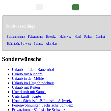
Seite 1/3
Suchvorschläge
Schrammsteine
Felsenbühne
Hrensko
Malerweg
Hotel
Rathen
Gasthof
Böhmische Schweiz
Sebnitz
Altendorf
Sonderwünsche
Urlaub auf dem Bauernhof
Urlaub mit Kindern
Urlaub in der Mühle
Urlaub im Umgebindehaus
Urlaub mit Reiten
Unterkunft mit Sauna
Unterkunft - Karte
Hotels Sächsisch-Böhmische Schweiz
Ferienwohnungen Sächsische Schweiz
Privatzimmer Sächsische Schweiz