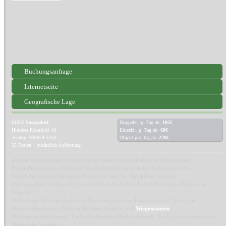
Buchungsanfrage
Internetseite
Geografische Lage
01855
Saupsdorf
Doppelzi. p. Tag ab:
105€
Hinteres Räumicht 18
Einzelzi. p. Tag ab:
68€
Telefon: 035974 5250
Objekt pro Tag ab:
278€
35 Betten + zusätzlich Aufbettung
Auszeit vom Alltagsstress, einfach die Seele baumeln lassen bei kulinarischen
Köstlichkeiten und schlafen im Kräuterzimmer ohne lästige Nebengeräusche.
Lernen Sie mit der Chefin des Hauses die Welt der Wildkräuter kennen.
Oder wandern mit dem Chef persönlich in die Felslandschaft Sächsische-Böhmische
Schweiz.
Auf unserer Webseite finden Sie Zusatzangebote des Kräuterbauden-Teams wie:
Kräuterexkursionen, Outdoor-Kochen, Wander- und
Stiegentouren
,
Mehrtageswanderungen, Tierbeobachtungen/Rothirschbrunft, Ausflüge besonders in die
Böhmische Schweiz.