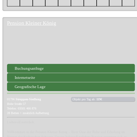
Pension Kleiner König
Buchungsanfrage
Internetseite
Geografische Lage
01796
Struppen-Siedlung
Objekt pro Tag ab:
119€
Hohe Straße 57
Telefon: 03501 466 876
28 Betten + zusätzlich Aufbettung
Liebevoll natürlich.
Willkommen in der Pension Kleiner König – Ihrer Oase der Ruhe und Erholung im
Herzen der Sächsischen Schweiz. Unsere liebevoll geführte Pension orientiert sich an