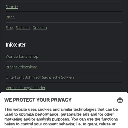
Sebnitz
Pirna
Elbe
-
Sachsen
-
Dresden
Infocenter
Wanderkartenshop
Prospektdownload
Unterkunft Böhmisch Sächsische Schweiz
Veranstaltungskalender
Kontakt
Impressum
Buchungsanfrage