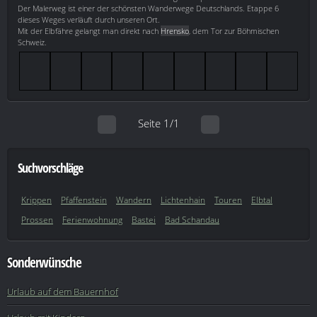
Der Malerweg ist einer der schönsten Wanderwege Deutschlands. Etappe 6
dieses Weges verläuft durch unseren Ort.
Mit der Elbfähre gelangt man direkt nach
Hrensko
, dem Tor zur Böhmischen
Schweiz.
Seite 1/1
Suchvorschläge
Krippen
Pfaffenstein
Wandern
Lichtenhain
Touren
Elbtal
Prossen
Ferienwohnung
Bastei
Bad Schandau
Sonderwünsche
Urlaub auf dem Bauernhof