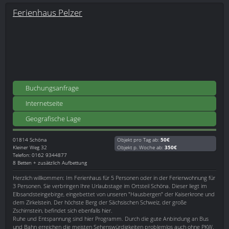
Ferienhaus Pelzer
Buchungsanfrage
Internetseite
Geografische Lage
01814
Schöna
Objekt pro Tag ab:
50€
Kleiner Weg 32
Objekt p. Woche ab:
350€
Telefon: 0162 9344877
8 Betten + zusätzlich Aufbettung
Herzlich willkommen: Im Ferienhaus für 5 Personen oder in der Ferienwohnung für
3 Personen. Sie verbringen Ihre Urlaubstage im Ortsteil Schöna. Dieser liegt im
Elbsandsteingebirge, eingebettet von unseren "Hausbergen" der Kaiserkrone und
dem Zirkelstein. Der höchste Berg der Sächsischen Schweiz, der große
Zschirnstein, befindet sich ebenfalls hier.
Ruhe und Entspannung sind hier Programm. Durch die gute Anbindung an Bus
und Bahn erreichen die meisten Sehenswürdigkeiten problemlos auch ohne PKW.