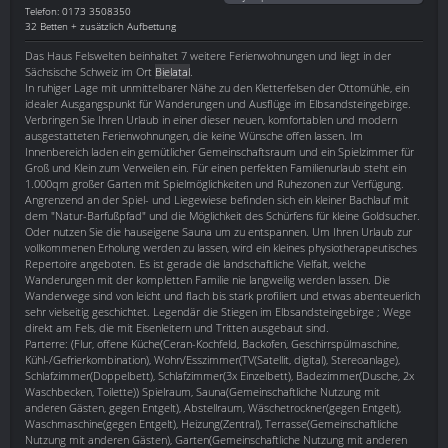
Telefon: 0173 3508350
32 Betten + zusätzlich Aufbettung
Das Haus Felswelten beinhaltet 7 weitere Ferienwohnungen und liegt in der
Sächsische Schweiz im Ort
Bielatal
.
In ruhiger Lage mit unmittelbarer Nähe zu den Kletterfelsen der Ottomühle, ein
idealer Ausgangspunkt für Wanderungen und Ausflüge im Elbsandsteingebirge.
Verbringen Sie Ihren Urlaub in einer dieser neuen, komfortablen und modern
ausgestatteten Ferienwohnungen, die keine Wünsche offen lassen. Im
Innenbereich laden ein gemütlicher Gemeinschaftsraum und ein Spielzimmer für
Groß und Klein zum Verweilen ein. Für einen perfekten Familienurlaub steht ein
1.000qm großer Garten mit Spielmöglichkeiten und Ruhezonen zur Verfügung.
Angrenzend an der Spiel- und Liegewiese befinden sich ein kleiner Bachlauf mit
dem "Natur-Barfußpfad" und die Möglichkeit des Schürfens für kleine Goldsucher.
Oder nutzen Sie die hauseigene Sauna um zu entspannen. Um Ihren Urlaub zur
vollkommenen Erholung werden zu lassen, wird ein kleines physiotherapeutisches
Repertoire angeboten. Es ist gerade die landschaftliche Vielfalt, welche
Wanderungen mit der kompletten Familie nie langweilig werden lassen. Die
Wanderwege sind von leicht und flach bis stark profiliert und etwas abenteuerlich
sehr vielseitig geschichtet. Legendär die Stiegen im Elbsandsteingebirge ; Wege
direkt am Fels, die mit Eisenleitern und Tritten ausgebaut sind.
Parterre: (Flur, offene Küche(Ceran-Kochfeld, Backofen, Geschirrspülmaschine,
Kühl-/Gefrierkombination), Wohn/Esszimmer(TV(Satellit, digital), Stereoanlage),
Schlafzimmer(Doppelbett), Schlafzimmer(3x Einzelbett), Badezimmer(Dusche, 2x
Waschbecken, Toilette)) Spielraum, Sauna(Gemeinschaftliche Nutzung mit
anderen Gästen, gegen Entgelt), Abstellraum, Wäschetrockner(gegen Entgelt),
Waschmaschine(gegen Entgelt), Heizung(Zentral), Terrasse(Gemeinschaftliche
Nutzung mit anderen Gästen), Garten(Gemeinschaftliche Nutzung mit anderen