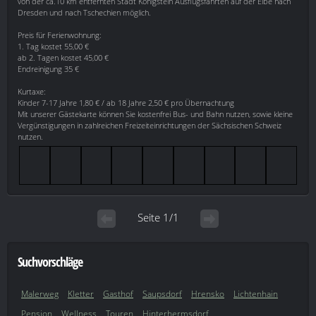
von der ca.10 km entfernten Stadt Königstein Ausflugsfahrten auf der Elbe nach
Dresden und nach Tschechien möglich.
Preis für Ferienwohnung:
1. Tag kostet 55,00 €
ab 2. Tagen kostet 45,00 €
Endreinigung 35 €
Kurtaxe:
Kinder 7-17 Jahre 1,80 € / ab 18 Jahre 2,50 € pro Übernachtung
Mit unserer Gästekarte können Sie kostenfrei Bus- und Bahn nutzen, sowie kleine
Vergünstigungen in zahlreichen Freizeiteinrichtungen der Sächsischen Schweiz
nutzen.
Seite 1/1
Suchvorschläge
Malerweg
Kletter
Gasthof
Saupsdorf
Hrensko
Lichtenhain
Pension
Wellness
Touren
Hinterhermsdorf