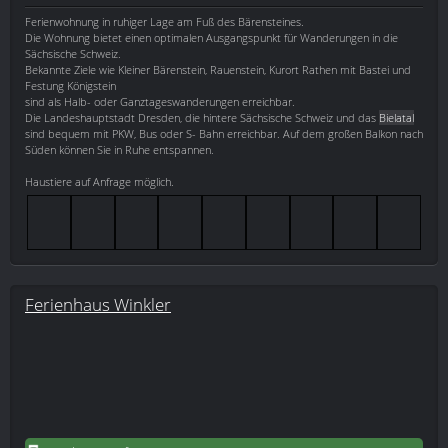
Ferienwohnung in ruhiger Lage am Fuß des Bärensteines.
Die Wohnung bietet einen optimalen Ausgangspunkt für Wanderungen in die
Sächsische Schweiz.
Bekannte Ziele wie Kleiner Bärenstein, Rauenstein, Kurort Rathen mit Bastei und
Festung Königstein
sind als Halb- oder Ganztageswanderungen erreichbar.
Die Landeshauptstadt Dresden, die hintere Sächsische Schweiz und das
Bielatal
sind bequem mit PKW, Bus oder S- Bahn erreichbar. Auf dem großen Balkon nach
Süden können Sie in Ruhe entspannen.
Haustiere auf Anfrage möglich.
Ferienhaus Winkler