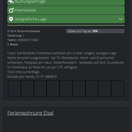
Buchungsanfrage
Internetseite
Geografische Lage
01824
Rosenthal-Bielatal
Objekt pro Tag ab:
35€
Gartenweg 1
Telefon: 035033 71432
5 Betten
Unser komfortables Ferienhaus befindet sich in einer ruhigen, sonnigen Lage.
Küche komplett ausgestattet. Sat-TV, Bettwäsche, Hand- und Duschtücher
vorhanden. Parkplatz am Haus. Kinderfreundlich - Spielplatz auf dem Grundstück.
Im Ferienhaus ist freies W-Lan per LTE verfügbar.
Tiere bitte auf Anfrage.
Kontakt per Handy: 0173 1880674
Ferienwohnung Elsel