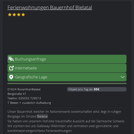
Ferienwohnungen Bauernhof Bielatal
Buchungsanfrage
Internetseite
Geografische Lage
01824
Rosenthal-Bielatal
Objekt pro Tag ab:
95€
Bergstraße 41
Telefon: 035033 729013
7 Betten + zusätzlich Aufbettung
Unser Bauernhof, welcher im Nebenerwerb bewirtschaftet wird, liegt in ruhiger
Berglage im Ortsteil
Bielatal
.
Sie haben von unserem Hof eine traumhafte Aussicht auf die Sächsische Schweiz.
Wir züchten bei uns Galloway-Wildrinder und vermieten zwei gemütliche und
komfortabel eingerichtete Ferienwohnungen.