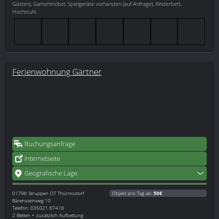
Gästen), Gartenmöbel, Spielgeräte vorhanden (auf Anfrage), Kinderbett,
Hochstuhl.
Ferienwohnung Gärtner
Buchungsanfrage
Internetseite
Geografische Lage
01796
Struppen OT Thürmsdorf
Objekt pro Tag ab:
50€
Bärensteinweg 10
Telefon: 035021 67416
2 Betten + zusätzlich Aufbettung