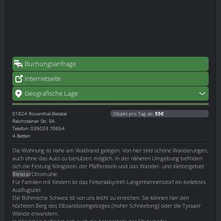
Buchungsanfrage
Internetseite
Geografische Lage
01824
Rosenthal-Bielatal
Objekt pro Tag ab:
55€
Reichsteiner Str. 9A
Telefon: 035033 70654
4 Betten
Die Wohnung ist nahe am Waldrand gelegen. Von hier sind schöne Wanderungen,
auch ohne das Auto zu benutzen, möglich. In der näheren Umgebung befinden
sich die Festung Königstein, der Pfaffenstein und das Wander- und Klettergebiet
Bielatal
/Ottomühle.
Für Familien mit Kindern ist das Felsenlabyrinth Langenhennersdorf ein beliebtes
Ausflugsziel.
Die Böhmische Schweiz ist von uns leicht zu erreichen. Sie können hier den
höchsten Berg des Elbsandsteingebirges (Hoher Schneeberg) oder die Tyssaer
Wände erwandern.