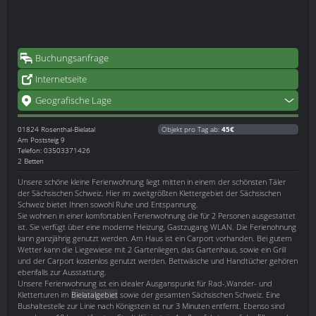
Buchungsanfrage
Internetseite
Geografische Lage
01824
Rosenthal-Bielatal
Objekt pro Tag ab:
45€
Am Poststeig 9
Telefon: 03503371426
2 Betten
Unsere schöne kleine Ferienwohnung liegt mitten in einem der schönsten Täler
der Sächsischen Schweiz. Hier im zweitgrößten Klettergebiet der Sächsischen
Schweiz bietet Ihnen sowohl Ruhe und Entspannung.
Sie wohnen in einer komfortablen Ferienwohnung die für 2 Personen ausgestattet
ist. Sie verfügt über eine moderne Heizung, Gastzugang WLAN. Die Ferienohnung
kann ganzjährig genutzt werden. Am Haus ist ein Carport vorhanden. Bei gutem
Wetter kann die Liegewiese mit 2 Gartenliegen, das Gartenhaus, sowie ein Grill
und der Carport kostenlos genutzt werden. Bettwäsche und Handtücher gehören
ebenfalls zur Ausstattung.
Unsere Ferienwohnung ist ein idealer Ausganspunkt für Rad-,Wander- und
Kletterturen im
Bielatalgebiet
sowie der gesamten Sächsischen Schweiz. Eine
Bushaltestelle zur Linie nach Königstein ist nur 3 Minuten entfernt. Ebenso sind