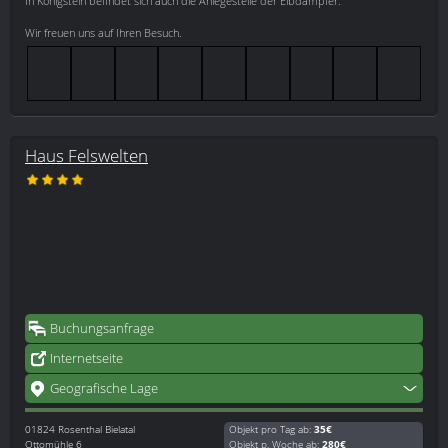
In Königstein befindet sich auch die Anlegestelle der Elbdampfer.
Wir freuen uns auf Ihren Besuch.
Haus Felswelten
Buchungsanfrage
Internetseite
Geografische Lage
01824
Rosenthal Bielatal
Objekt pro Tag ab:
35€
Ottomühle 6
Objekt p. Woche ab:
280€