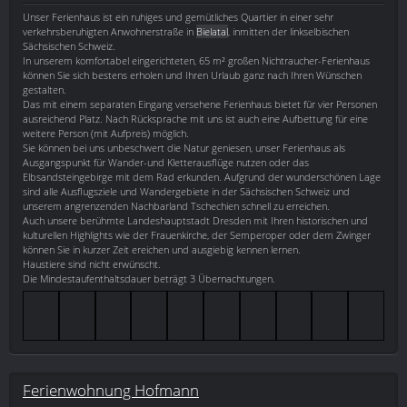
Unser Ferienhaus ist ein ruhiges und gemütliches Quartier in einer sehr
verkehrsberuhigten Anwohnerstraße in
Bielatal
, inmitten der linkselbischen
Sächsischen Schweiz.
In unserem komfortabel eingerichteten, 65 m² großen Nichtraucher-Ferienhaus
können Sie sich bestens erholen und Ihren Urlaub ganz nach Ihren Wünschen
gestalten.
Das mit einem separaten Eingang versehene Ferienhaus bietet für vier Personen
ausreichend Platz. Nach Rücksprache mit uns ist auch eine Aufbettung für eine
weitere Person (mit Aufpreis) möglich.
Sie können bei uns unbeschwert die Natur geniesen, unser Ferienhaus als
Ausgangspunkt für Wander-und Kletterausflüge nutzen oder das
Elbsandsteingebirge mit dem Rad erkunden. Aufgrund der wunderschönen Lage
sind alle Ausflugsziele und Wandergebiete in der Sächsischen Schweiz und
unserem angrenzenden Nachbarland Tschechien schnell zu erreichen.
Auch unsere berühmte Landeshauptstadt Dresden mit Ihren historischen und
kulturellen Highlights wie der Frauenkirche, der Semperoper oder dem Zwinger
können Sie in kurzer Zeit ereichen und ausgiebig kennen lernen.
Haustiere sind nicht erwünscht.
Die Mindestaufenthaltsdauer beträgt 3 Übernachtungen.
Ferienwohnung Hofmann