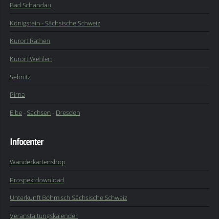
Bad Schandau
Königstein - Sächsische Schweiz
Kurort Rathen
Kurort Wehlen
Sebnitz
Pirna
Elbe
-
Sachsen
-
Dresden
Infocenter
Wanderkartenshop
Prospektdownload
Unterkunft Böhmisch Sächsische Schweiz
Veranstaltungskalender