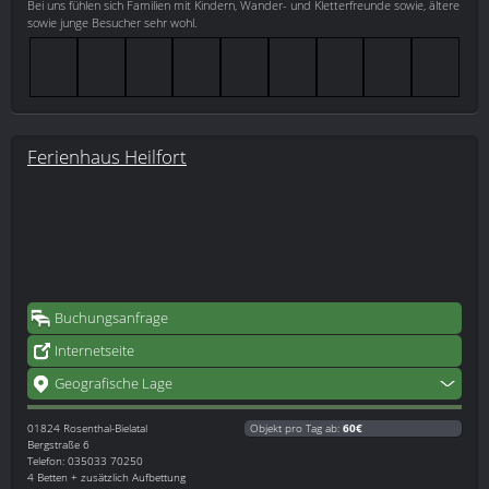
Bei uns fühlen sich Familien mit Kindern, Wander- und Kletterfreunde sowie, ältere
sowie junge Besucher sehr wohl.
Ferienhaus Heilfort
Buchungsanfrage
Internetseite
Geografische Lage
01824
Rosenthal-Bielatal
Objekt pro Tag ab:
60€
Bergstraße 6
Telefon: 035033 70250
4 Betten + zusätzlich Aufbettung