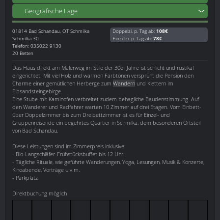
Geografische Lage
01814
Bad Schandau, OT Schmilka
Doppelzi. p. Tag ab:
108€
Schmilka 30
Einzelzi. p. Tag ab:
78€
Telefon: 035022 9130
20 Betten
Das Haus direkt am Malerweg im Stile der 30er Jahre ist schlicht und rustikal
eingerichtet. Mit viel Holz und warmen Farbtönen versprüht die Pension den
Charme einer gemütlichen Herberge zum
Wandern
und Klettern im
Elbsandsteingebirge.
Eine Stube mit Kaminofen verbreitet zudem behagliche Baudenstimmung. Auf
den Wanderer und Radfahrer warten 10 Zimmer auf drei Etagen. Vom Einbett-
über Doppelzimmer bis zum Dreibettzimmer ist es für Einzel- und
Gruppenreisende ein begehrtes Quartier in Schmilka, dem besonderen Ortsteil
von Bad Schandau.
Diese Leistungen sind im Zimmerpreis inklusive:
- Bio-Langschläfer-Frühstücksbuffet bis 12 Uhr
- Tägliche Rituale, wie geführte Wanderungen, Yoga, Lesungen, Musik & Konzerte,
Kinoabende, Vorträge u.v.m.
- Parkplatz
Direktbuchung möglich