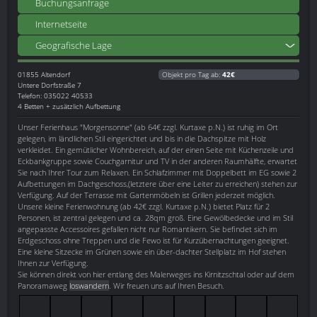
Buchungsanfrage
Internetseite
Geografische Lage
01855
Altendorf
Objekt pro Tag ab:
42€
Untere Dorfstraße 7
Telefon: 035022 40533
4 Betten + zusätzlich Aufbettung
Unser Ferienhaus "Morgensonne" (ab 64€ zzgl. Kurtaxe p.N.) ist ruhig im Ort
gelegen, im ländlichen Stil eingerichtet und bis in die Dachspitze mit Holz
verkleidet. Ein gemütlicher Wohnbereich, auf der einen Seite mit Küchenzeile und
Eckbankgruppe sowie Couchgarnitur und TV in der anderen Raumhälfte, erwartet
Sie nach Ihrer Tour zum Relaxen. Ein Schlafzimmer mit Doppelbett im EG sowie 2
Aufbettungen im Dachgeschoss,(letztere über eine Leiter zu erreichen) stehen zur
Verfügung. Auf der Terrasse mit Gartenmöbeln ist Grillen jederzeit möglich.
Unsere kleine Ferienwohnung (ab 42€ zzgl. Kurtaxe p.N.) bietet Platz für 2
Personen, ist zentral gelegen und ca. 28qm groß. Eine Gewölbedecke und im Stil
angepasste Accessoires gefallen nicht nur Romantikern. Sie befindet sich im
Erdgeschoss ohne Treppen und die Fewo ist für Kurzübernachtungen geeignet.
Eine kleine Sitzecke im Grünen sowie ein über-dachter Stellplatz im Hof stehen
Ihnen zur Verfügung.
Sie können direkt von hier entlang des Malerweges ins Kirnitzschtal oder auf dem
Panoramaweg
loswandern
. Wir freuen uns auf Ihren Besuch.