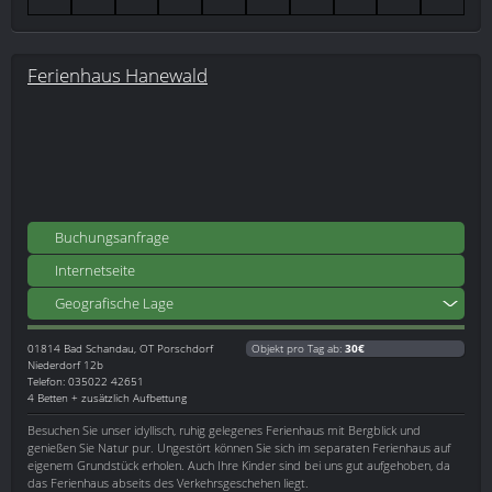
Ferienhaus Hanewald
Buchungsanfrage
Internetseite
Geografische Lage
01814
Bad Schandau, OT Porschdorf
Objekt pro Tag ab:
30€
Niederdorf 12b
Telefon: 035022 42651
4 Betten + zusätzlich Aufbettung
Besuchen Sie unser idyllisch, ruhig gelegenes Ferienhaus mit Bergblick und
genießen Sie Natur pur. Ungestört können Sie sich im separaten Ferienhaus auf
eigenem Grundstück erholen. Auch Ihre Kinder sind bei uns gut aufgehoben, da
das Ferienhaus abseits des Verkehrsgeschehen liegt.