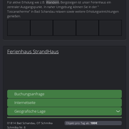
Für aktive Erholung wie z.B.
Wandern
, Bergsteigen ist unser Ferienhaus ein
zentraler Ausgangspunkt. In naher Umgebung können Sie in der "
Toscanatherme" in Bad Schandau relaxen sowie weitere Erholungseinrichtungen
genießen.
Ferienhaus StrandHaus
Buchungsanfrage
Internetseite
Geografische Lage
01814
Bad Schandau, OT Schmilka
Objekt pro Tag ab:
180€
Schmilka Nr. 6