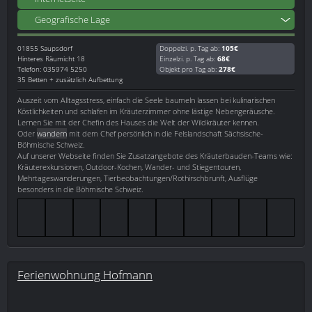
Geografische Lage
01855
Saupsdorf
Doppelzi. p. Tag ab:
105€
Hinteres Räumicht 18
Einzelzi. p. Tag ab:
68€
Telefon: 035974 5250
Objekt pro Tag ab:
278€
35 Betten + zusätzlich Aufbettung
Auszeit vom Alltagsstress, einfach die Seele baumeln lassen bei kulinarischen
Köstlichkeiten und schlafen im Kräuterzimmer ohne lästige Nebengeräusche.
Lernen Sie mit der Chefin des Hauses die Welt der Wildkräuter kennen.
Oder
wandern
mit dem Chef persönlich in die Felslandschaft Sächsische-
Böhmische Schweiz.
Auf unserer Webseite finden Sie Zusatzangebote des Kräuterbauden-Teams wie:
Kräuterexkursionen, Outdoor-Kochen, Wander- und Stiegentouren,
Mehrtageswanderungen, Tierbeobachtungen/Rothirschbrunft, Ausflüge
besonders in die Böhmische Schweiz.
Ferienwohnung Hofmann