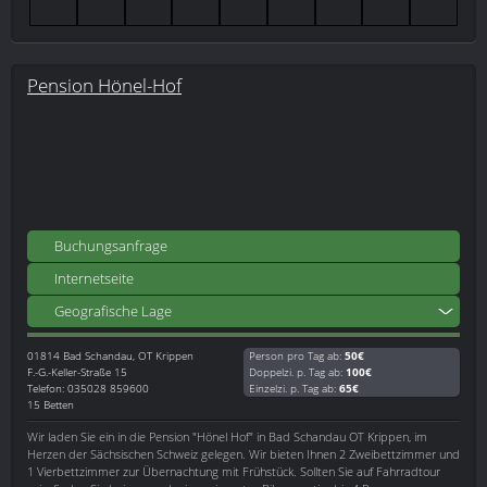
Pension Hönel-Hof
Buchungsanfrage
Internetseite
Geografische Lage
01814
Bad Schandau, OT Krippen
Person pro Tag ab:
50€
F.-G.-Keller-Straße 15
Doppelzi. p. Tag ab:
100€
Telefon: 035028 859600
Einzelzi. p. Tag ab:
65€
15 Betten
Wir laden Sie ein in die Pension "Hönel Hof" in Bad Schandau OT Krippen, im
Herzen der Sächsischen Schweiz gelegen. Wir bieten Ihnen 2 Zweibettzimmer und
1 Vierbettzimmer zur Übernachtung mit Frühstück. Sollten Sie auf Fahrradtour