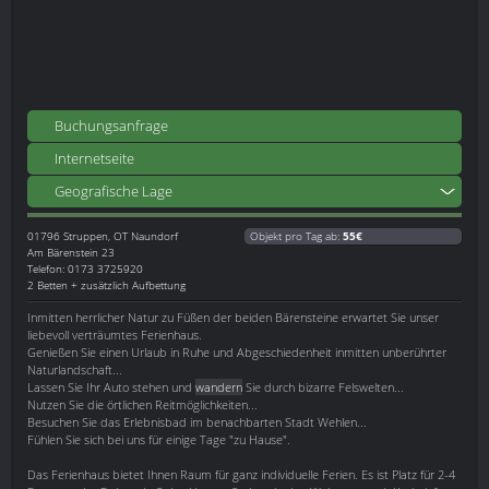
Buchungsanfrage
Internetseite
Geografische Lage
01796
Struppen, OT Naundorf
Objekt pro Tag ab:
55€
Am Bärenstein 23
Telefon: 0173 3725920
2 Betten + zusätzlich Aufbettung
Inmitten herrlicher Natur zu Füßen der beiden Bärensteine erwartet Sie unser
liebevoll verträumtes Ferienhaus.
Genießen Sie einen Urlaub in Ruhe und Abgeschiedenheit inmitten unberührter
Naturlandschaft...
Lassen Sie Ihr Auto stehen und
wandern
Sie durch bizarre Felswelten...
Nutzen Sie die örtlichen Reitmöglichkeiten...
Besuchen Sie das Erlebnisbad im benachbarten Stadt Wehlen...
Fühlen Sie sich bei uns für einige Tage "zu Hause".
Das Ferienhaus bietet Ihnen Raum für ganz individuelle Ferien. Es ist Platz für 2-4