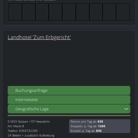
Landhotel 'Zum Erbgericht'
Buchungsanfrage
Internetseite
Geografische Lage
01833
Stolpen / OT Heeselicht
Person pro Tag ab:
63€
Am Markt 8
Doppelzi. p. Tag ab:
126€
Telefon: 0359732290
Einzelzi. p. Tag ab:
83€
24 Betten + zusätzlich Aufbettung