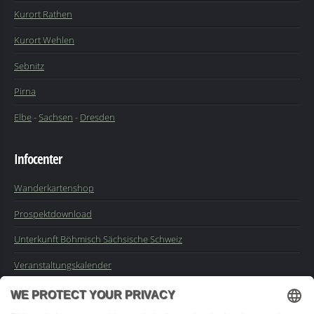
Kurort Rathen
Kurort Wehlen
Sebnitz
Pirna
Elbe
-
Sachsen
-
Dresden
Infocenter
Wanderkartenshop
Prospektdownload
Unterkunft Böhmisch Sächsische Schweiz
Veranstaltungskalender
Kontakt