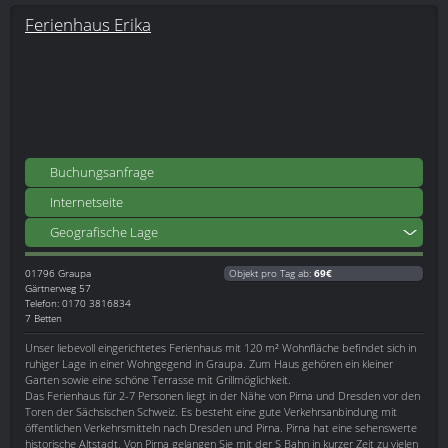
Ferienhaus Erika
Buchungsanfrage
Internetseite
Geografische Lage
01796
Graupa
Objekt pro Tag ab:
69€
Gärtnerweg 57
Telefon: 0170 3816834
7 Betten
Unser liebevoll eingerichtetes Ferienhaus mit 120 m² Wohnfläche befindet sich in
ruhiger Lage in einer Wohngegend in Graupa. Zum Haus gehören ein kleiner
Garten sowie eine schöne Terrasse mit Grillmöglichkeit.
Das Ferienhaus für 2-7 Personen liegt in der Nähe von Pirna und Dresden vor den
Toren der Sächsischen Schweiz. Es besteht eine gute Verkehrsanbindung mit
öffentlichen Verkehrsmitteln nach Dresden und Pirna. Pirna hat eine sehenswerte
historische Altstadt. Von Pirna gelangen Sie mit der S Bahn in kurzer Zeit zu vielen