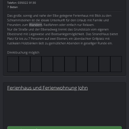
Telefon: 035022 9130
7 Betten
Das große, sonnig und nahe der Elbe gelegene Ferienhaus mit Blick zu den
Schrammsteinen ist die ideale Unterkunft für den Urlaub mit Familie und
Freunden, zum
Wandern
, Radfahren oder einfach nur Relaxen.
Nur die Straße und der Elberadweg trennt das Grundstück vom eigenen
Elbestrand mit Liegewiese und Bootsanlegemöglichkeit. Das StrandHaus bietet
Platz für bis zu 7 Personen auf zwei Ebenen, ein überdachter Grillplatz mit
rustikalen Holzbänken lädt zu gemütlichen Abenden in geselliger Runde ein.
Direktbuchung möglich
Ferienhaus und Ferienwohnung John