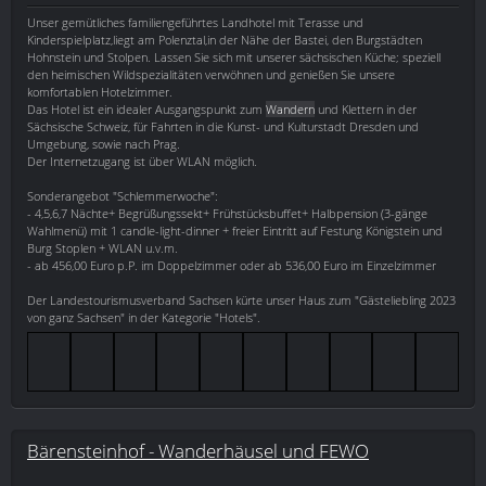
Unser gemütliches familiengeführtes Landhotel mit Terasse und
Kinderspielplatz,liegt am Polenztal,in der Nähe der Bastei, den Burgstädten
Hohnstein und Stolpen. Lassen Sie sich mit unserer sächsischen Küche; speziell
den heimischen Wildspezialitäten verwöhnen und genießen Sie unsere
komfortablen Hotelzimmer.
Das Hotel ist ein idealer Ausgangspunkt zum
Wandern
und Klettern in der
Sächsische Schweiz, für Fahrten in die Kunst- und Kulturstadt Dresden und
Umgebung, sowie nach Prag.
Der Internetzugang ist über WLAN möglich.
Sonderangebot "Schlemmerwoche":
- 4,5,6,7 Nächte+ Begrüßungssekt+ Frühstücksbuffet+ Halbpension (3-gänge
Wahlmenü) mit 1 candle-light-dinner + freier Eintritt auf Festung Königstein und
Burg Stoplen + WLAN u.v.m.
- ab 456,00 Euro p.P. im Doppelzimmer oder ab 536,00 Euro im Einzelzimmer
Der Landestourismusverband Sachsen kürte unser Haus zum "Gästeliebling 2023
von ganz Sachsen" in der Kategorie "Hotels".
Bärensteinhof - Wanderhäusel und FEWO