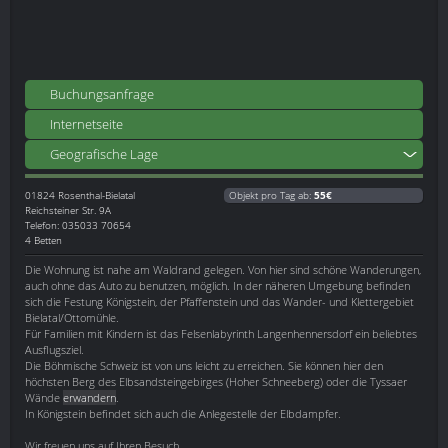
Buchungsanfrage
Internetseite
Geografische Lage
01824
Rosenthal-Bielatal
Objekt pro Tag ab:
55€
Reichsteiner Str. 9A
Telefon: 035033 70654
4 Betten
Die Wohnung ist nahe am Waldrand gelegen. Von hier sind schöne Wanderungen,
auch ohne das Auto zu benutzen, möglich. In der näheren Umgebung befinden
sich die Festung Königstein, der Pfaffenstein und das Wander- und Klettergebiet
Bielatal/Ottomühle.
Für Familien mit Kindern ist das Felsenlabyrinth Langenhennersdorf ein beliebtes
Ausflugsziel.
Die Böhmische Schweiz ist von uns leicht zu erreichen. Sie können hier den
höchsten Berg des Elbsandsteingebirges (Hoher Schneeberg) oder die Tyssaer
Wände
erwandern
.
In Königstein befindet sich auch die Anlegestelle der Elbdampfer.
Wir freuen uns auf Ihren Besuch.