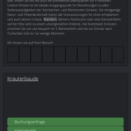
sein, finden Sie bei uns auch ein preiswertes Bikerquartier bis 4 Personen.
Unsere Pension ist ein idealer Ausgangspunkt für Wanderungen zu allen
Sehenswürdigkeiten der Sächsischen- und Böhmischen Schweiz. Die einzigartige
Natur- und Felsenlandschaft bietet alle Voraussetzungen für einen erholsamen
und auch aktiven Urlaub.
Wandern
, Klettern, Radtouren oder eine Dampferfahrt
auf der Elbe wird zu einem unvergesslichen Erlebnis. Die Kunststadt Dresden
erreichen Sie von uns bequem im S-Bahnverkehr und bis zur Grenze nach
Tschechien sind es nur wenige Kilometer.
Wir freuen uns auf Ihren Besuch!
Kräuterbaude
Buchungsanfrage
Internetseite