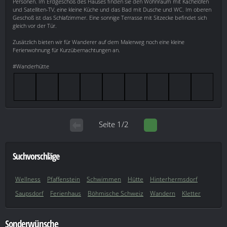
Personen. Im Erdgeschoß des Hauses finden sie den Wohnraum mit Kachelofen
und Satelliten-TV, eine kleine Küche und das Bad mit Dusche und WC. Im oberen
Geschoß ist das Schlafzimmer. Eine sonnige Terrasse mit Sitzecke befindet sich
gleich vor der Tür.
Zusätzlich bieten wir für Wanderer auf dem Malerweg noch eine kleine
Ferienwohnung für Kurzübernachtungen an.
#Wanderhütte
Seite 1/2
Suchvorschläge
Wellness
Pfaffenstein
Schwimmen
Hütte
Hinterhermsdorf
Saupsdorf
Ferienhaus
Böhmische Schweiz
Wandern
Kletter
Sonderwünsche