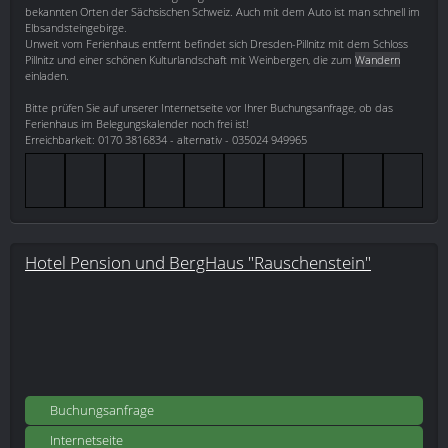
bekannten Orten der Sächsischen Schweiz. Auch mit dem Auto ist man schnell im
Elbsandsteingebirge.
Unweit vom Ferienhaus entfernt befindet sich Dresden-Pillnitz mit dem Schloss
Pillnitz und einer schönen Kulturlandschaft mit Weinbergen, die zum
Wandern
einladen.
Bitte prüfen Sie auf unserer Internetseite vor Ihrer Buchungsanfrage, ob das
Ferienhaus im Belegungskalender noch frei ist!
Erreichbarkeit: 0170 3816834 - alternativ - 035024 949965
Hotel Pension und BergHaus "Rauschenstein"
Buchungsanfrage
Internetseite