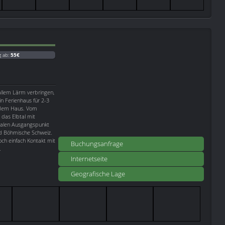
g ab:
55€
allem Lärm verbringen,
in Ferienhaus für 2-3
r dem Haus. Vom
 das Elbtal mit
dealen Ausgangspunkt
d Böhmische Schweiz.
ch einfach Kontakt mit
Buchungsanfrage
.
Internetseite
Geografische Lage