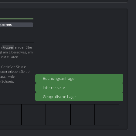
g ab:
60€
ch
Prossen
an der Elbe
egt am Elberadweg, am
unkt zu allen
. Genießen Sie die
oder erleben Sie bei
auch viele
Buchungsanfrage
e Schweiz.
Internetseite
Geografische Lage