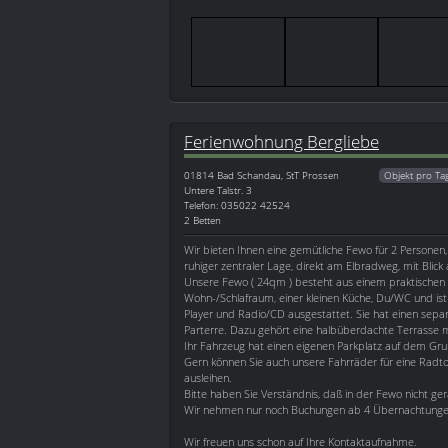
Ferienwohnung Bergliebe
01814
Bad Schandau, StT Prossen
Objekt pro Ta
Untere Talstr. 3
Telefon: 035022 42524
2 Betten
Wir bieten Ihnen eine gemütliche Fewo für 2 Personen,
ruhiger zentraler Lage, direkt am Elbradweg, mit Blick a
Unsere Fewo ( 24qm ) besteht aus einem praktischen
Wohn-/Schlafraum, einer kleinen Küche, Du/WC und ist
Player und Radio/CD ausgestattet. Sie hat einen separ
Parterre. Dazu gehört eine halbüberdachte Terrasse 
Ihr Fahrzeug hat einen eigenen Parkplatz auf dem Gru
Gern können Sie auch unsere Fahrräder für eine Rad
ausleihen.
Bitte haben Sie Verständnis, daß in der Fewo nicht ger
Wir nehmen nur noch Buchungen ab 4 Übernachtunge
Wir freuen uns schon auf Ihre Kontaktaufnahme.