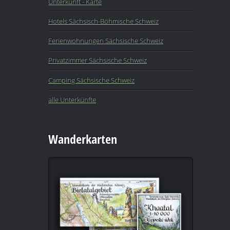
Unterkunft - Karte
Hotels Sächsisch-Böhmische Schweiz
Ferienwohnungen Sächsische Schweiz
Privatzimmer Sächsische Schweiz
Camping Sächsische Schweiz
alle Unterkünfte
Wanderkarten