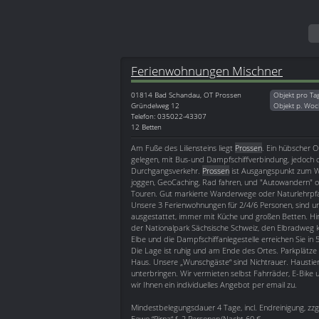
Ferienwohnungen Mischner
01814
Bad Schandau, OT Prossen
Objekt pro Ta
Gründelweg 12
Objekt p. Woc
Telefon: 035022-43307
12 Betten
Am Fuße des Liliensteins liegt
Prossen
. Ein hübscher O
gelegen, mit Bus-und Dampfschiffverbindung, jedoch 
Durchgangsverkehr.
Prossen
ist Ausgangspunkt zum W
joggen, GeoCaching, Rad fahren, und "Autowandern" o
Touren. Gut markierte Wanderwege oder Naturlehrpfa
Unsere 3 Ferienwohnungen für 2/4/6 Personen, sind un
ausgestattet, immer mit Küche und großen Betten. H
der Nationalpark Sächsische Schweiz, den Elbradweg 
Elbe und die Dampfschiffanlegestelle erreichen Sie in
Die Lage ist ruhig und am Ende des Ortes. Parkplätze
Haus. Unsere „Wunschgäste“ sind Nichtrauer. Haustier
unterbringen. Wir vermieten selbst Fahrräder, E-Bik
wir Ihnen ein individuelles Angebot per email zu.
Mindestbelegungsdauer 4 Tage, incl. Endreinigung, zzg
Fewo “Pirna“ f. 2 Personen/Nacht 60 €