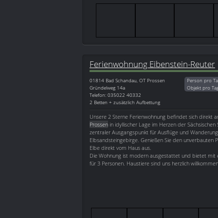
Ferienwohnung Eibenstein-Reuter
01814
Bad Schandau, OT Prossen
Person pro Ta
Gründelweg 14a
Objekt pro Ta
Telefon: 035022 40332
2 Betten + zusätzlich Aufbettung
Unsere 2 Sterne Ferienwohnung befindet sich direkt 
Prossen
in idyllischer Lage im Herzen der Sächsischen S
zentraler Ausgangspunkt für Ausflüge und Wanderung
Elbsandsteingebirge. Genießen Sie den unverbauten P
Elbe direkt vom Haus aus.
Die Wohnung ist modern ausgestattet und bietet mit e
für 3 Personen. Haustiere sind uns herzlich willkommen