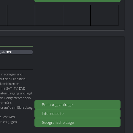
g ab:
32€
 in sonniger und
uf den Lilienstein.
 kombinierten
 mit SAT- TV, DVD-
aten Eingang und liegt
mit Holzgartenmöbeln.
ndstück.
Buchungsanfrage
tour auf dem Elbradweg
Internetseite
aucht wird.
n entgegen.
Geografische Lage