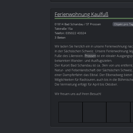
Ferienwohnung Kaulfuß
01814
Bad Schandau / ST Prossen
Objekt pro Ta
Talstraße 15a
Telefon: 035022 43324
3 Betten
Wir laden Sie herzlich ein in unsere Ferienwohnung na
in der Sächsischen Schweiz. Unsere Ferienwohnung li
Fuße des Lilienstein.
Prossen
ist ein idealer Ausgangsp
bekannten Wander- und Ausflugszielen.
Der Kurort Bad Schandau ist ca. 3km von uns entfernt
Natur- und Felsenlandschaft der Sächsischen Schweiz, 
einer Dampferfahrt das Elbtal. Der Elberadweg bietet 
Möglichkeiten für Radtouren, auch bis in die Böhmisch
Die Vermietung erfolgt für April bis Oktober.
Wir freuen uns auf Ihren Besuch!