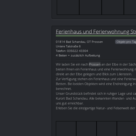
Ferienhaus und Ferienwohnung Str
01814
Bad Schandau, OT Prossen
Objekt pro Ta
Untere Talstraße 6
Telefon: 035022 43304
4 Betten + zusätzlich Aufbettung
Wir laden Sie ein nach
Prossen
an der Elbe in der Säch
bieten Ihnen ein Ferienhaus und eine Ferienwohnung
direkt an der Elbe gelegen und Blick zum Lilienstein.
Zur Verfügung stehen ein Ferienhaus und eine Ferienw
Betten. Bei beiden Objekten wird eine Endreinigung i
berechnet.
Unser Grundstück befindet sich in ruhiger Lage und c
Kurort Bad Schandau. Alle bekannten Wander- und Aus
uns gut erreichbar.
Erleben Sie die einzigartige Natur- und Felsenwelt der