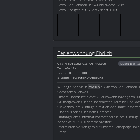
Fewo “Bad Schandau“ f. 4 Pers./Nacht 120 €
Fewo „Königstein“ f. 6 Pers./Nacht 150 €
Ferienwohnung Ehrlich
01814
Bad Schandau, OT Prossen
Objekt pro Ta
Talstraße 12a
Telefon: 035022 40000
8 Betten + zusätzlich Aufbettung
Wir begrüßen Sie in
Prossen
/ 3 km von Bad Schandau
Sächsischen Schweiz.
Unsere Unterkunft bietet 2 Ferienwohnungen (37m² 
Grillmöglichkeit auf der überdachten Terrasse und kost
Sie können Ihre Ausflüge direkt ab der Haustür starte
Linienbus oder auch dem Dampfer.
Umfangreiches Informationsmaterial für Ihre Ausflü
haben wir für Sie zusammengestellt.
Informieren Sie sich gern auf unserer Homepage über
Preise.