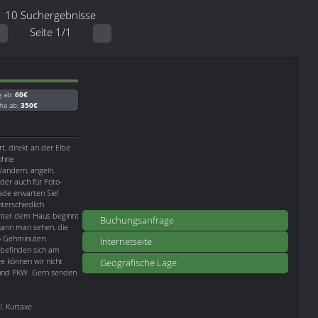
10 Suchergebnisse
Seite 1/1
g ab:
60€
he ab:
350€
rt, direkt an der Elbe
ohne
andern, angeln,
der auch für Foto-
de erwarten Sie!
terschiedlich
inter dem Haus beginnt
Buchungsanfrage
kann man sehen, die
 5 Gehminuten.
Internetseite
 befinden sich am
e können wir nicht
Geografische Lage
e und PKW. Gern senden
l. Kurtaxe