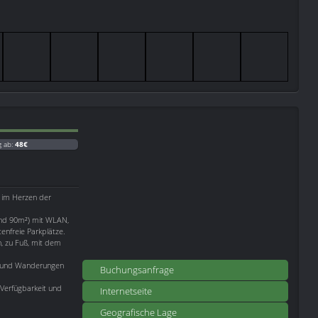
g ab:
48€
 im Herzen der
und 90m²) mit WLAN,
enfreie Parkplätze.
n, zu Fuß, mit dem
ge und Wanderungen
Buchungsanfrage
 Verfügbarkeit und
Internetseite
Geografische Lage