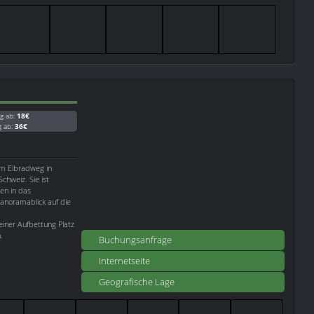
g ab:
18€
g ab:
36€
am Elbradweg in
chweiz. Sie ist
en in das
anoramablick auf die
iner Aufbettung Platz
.
Buchungsanfrage
Internetseite
Geografische Lage