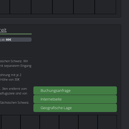
eit
g ab:
60€
sischen Schweiz. Wir
 mit separatem Eingang
ohnung mit je 2
n Höhe von 30€
a. 3km entfernt vom
Buchungsanfrage
flugsziele sind von
Internetseite
 Sächsischen Schweiz.
Geografische Lage