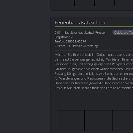
Ferienhaus Katzschner
01814
Bad Schandau Stadtteil Prossen
Objekt pro Ta
Bergstrasse 29
Telefon: 035022/42974
2 Betten + zusätzlich Aufbettung
Möchten Sie Ihren Urlaub im Grünen und abseits von 
dann sind Sie bei uns genau richtig. Wir bieten Ihnen e
Personen, ruhig und sonnig gelegen mit Parkplatz vo
Grundstück genießen Sie einen wunderschönen Blick in
Festung Königstein und Lilienstein. Sie haben einen i
für Wanderungen und Radtouren in die Sächsische un
Haben wir Ihr Interesse geweckt? Dann nehmen Sie do
uns auf! Auf Ihren Besuch freut sich Familie Katzschner