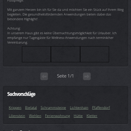
Fusspflege.
Mit ganzem Herzen bin ich für Sie da und möchten Sie ein Stück auf Ihrem Weg
begleiten. Die gesundheitsfördernden Anwendungen bieten dabei das
besondere Highlight!
Achtung:
In unserem Haus gibt es keine Übernachtungsmöglichkeit für Urlauber. Ich
empfange nur Tagesgäste für Wellness-Anwendungen nach terminlicher
Vereinbarung.
Seite 1/1
Suchvorschläge
Krippen
Bielatal
Schrammsteine
Lichtenhain
Pfaffendorf
Lilienstein
Wehlen
Ferienwohnung
Hütte
Kletter