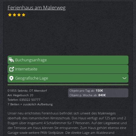
Ferienhaus am Malerweg
Buchungsanfrage
Internetseite
Geografische Lage
01855
Sebnitz, OT Altendorf
Objekt pro Tag ab:
150€
Am Hegebusch 20
Objekt p. Woche ab:
840€
Telefon: 035022 50777
7 Betten + zusätzlich Aufbettung
Unser neu errichtetes Ferienhaus befindet sich unweit des Malerweges
oberhalb des romantischen Kirnitzschtals. Das Haus verfügt auf 125 qm und 2
Etagen über insgesamt 4 Schlafzimmer für 7 Personen. Auf der Liegewiese und
der Terrasse am Haus können Sie entspannen. Zum Haus gehört ebenso eine
Garage sowie weitere PKW-Stellplätze. Die direkte Lage am Waldesrand