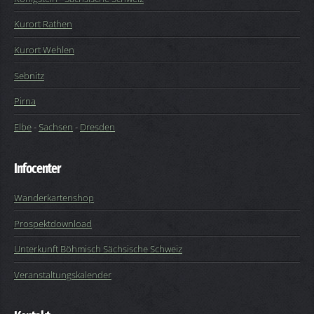
Kurort Rathen
Kurort Wehlen
Sebnitz
Pirna
Elbe
-
Sachsen
-
Dresden
Infocenter
Wanderkartenshop
Prospektdownload
Unterkunft Böhmisch Sächsische Schweiz
Veranstaltungskalender