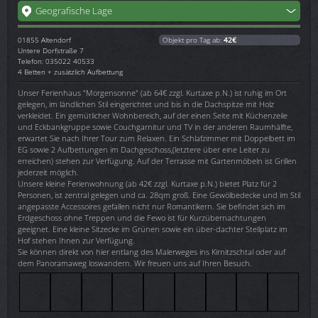
Geografische Lage
01855
Altendorf
Objekt pro Tag ab:
42€
Untere Dorfstraße 7
Telefon: 035022 40533
4 Betten + zusätzlich Aufbettung
Unser Ferienhaus "Morgensonne" (ab 64€ zzgl. Kurtaxe p.N.) ist ruhig im Ort
gelegen, im ländlichen Stil eingerichtet und bis in die Dachspitze mit Holz
verkleidet. Ein gemütlicher Wohnbereich, auf der einen Seite mit Küchenzeile
und Eckbankgruppe sowie Couchgarnitur und TV in der anderen Raumhälfte,
erwartet Sie nach Ihrer Tour zum Relaxen. Ein Schlafzimmer mit Doppelbett im
EG sowie 2 Aufbettungen im Dachgeschoss,(letztere über eine Leiter zu
erreichen) stehen zur Verfügung. Auf der Terrasse mit Gartenmöbeln ist Grillen
jederzeit möglich.
Unsere kleine Ferienwohnung (ab 42€ zzgl. Kurtaxe p.N.) bietet Platz für 2
Personen, ist zentral gelegen und ca. 28qm groß. Eine Gewölbedecke und im Stil
angepasste Accessoires gefallen nicht nur Romantikern. Sie befindet sich im
Erdgeschoss ohne Treppen und die Fewo ist für Kurzübernachtungen
geeignet. Eine kleine Sitzecke im Grünen sowie ein über-dachter Stellplatz im
Hof stehen Ihnen zur Verfügung.
Sie können direkt von hier entlang des Malerweges ins Kirnitzschtal oder auf
dem Panoramaweg loswandern. Wir freuen uns auf Ihren Besuch.