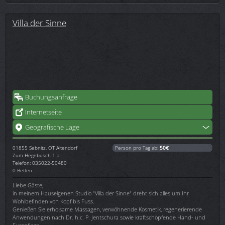
Villa der Sinne
Buchungsanfrage
Internetseite
Geografische Lage
01855
Sebnitz, OT Altendorf
Person pro Tag ab:
50€
Zum Hegebusch 1 a
Telefon: 035022-50480
0 Betten
Liebe Gäste,
in meinem Hauseigenen Studio "Villa der Sinne" dreht sich alles um Ihr
Wohlbefinden von Kopf bis Fuss.
Genießen Sie erholsame Massagen, verwöhnende Kosmetik, regenerierende
Anwendungen nach Dr. h.c. P. Jentschura sowie kraftschöpfende Hand- und