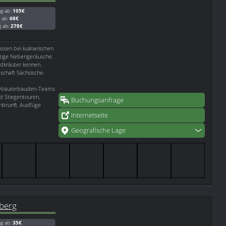
ag ab:
105€
g ab:
68€
g ab:
278€
assen bei kulinarischen
stige Nebengeräusche.
ldkräuter kennen.
schaft Sächsische-
s Kräuterbauden-Teams
d Stiegentouren,
Buchungsanfrage
brunft, Ausflüge
Internetseite
Geografische Lage
berg
ag ab:
35€