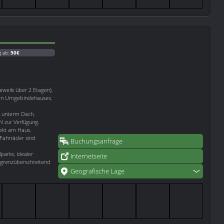
g ab:
50€
eweils über 2 Etagen),
ten Umgebindehauses,
r unterm Dach,
 zur Verfügung.
rekt am Haus,
r Fahrräder sind
Buchungsanfrage
parks, idealer
Internetseite
 grenzüberschreitend
Geografische Lage