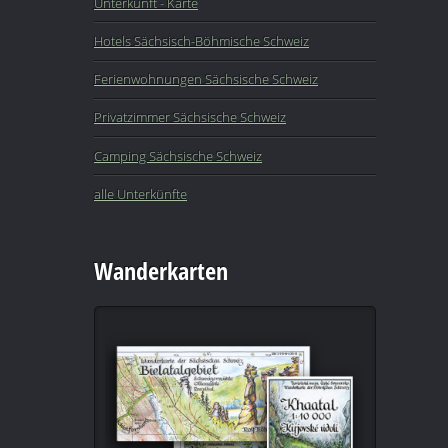
Unterkunft - Karte
Hotels Sächsisch-Böhmische Schweiz
Ferienwohnungen Sächsische Schweiz
Privatzimmer Sächsische Schweiz
Camping Sächsische Schweiz
alle Unterkünfte
Wanderkarten