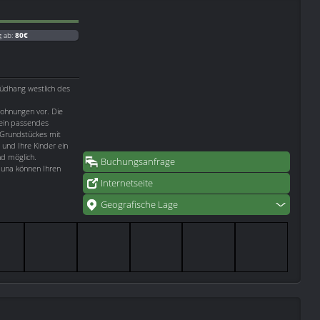
g ab:
80€
Südhang westlich des
wohnungen vor. Die
ein passendes
 Grundstückes mit
und Ihre Kinder ein
nd möglich.
Buchungsanfrage
auna können Ihren
Internetseite
Geografische Lage