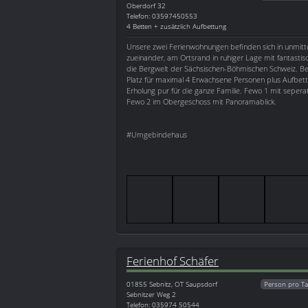
Oberdorf 32
Telefon: 03597450553
4 Betten + zusätzlich Aufbettung
Unsere zwei Ferienwohnungen befinden sich in unmitt
zueinander, am Ortsrand in ruhiger Lage mit fantastis
die Bergwelt der Sächsischen-Böhmischen Schweiz. 
Platz für maximal 4 Erwachsene Personen plus Aufbet
Erholung pur für die ganze Familie. Fewo 1 mit seperat
Fewo 2 im Obergeschoss mit Panoramablick.
#Umgebindehaus
Ferienhof Schäfer
01855
Sebnitz, OT Saupsdorf
Person pro Ta
Sebnitzer Weg 2
Telefon: 035974 50544