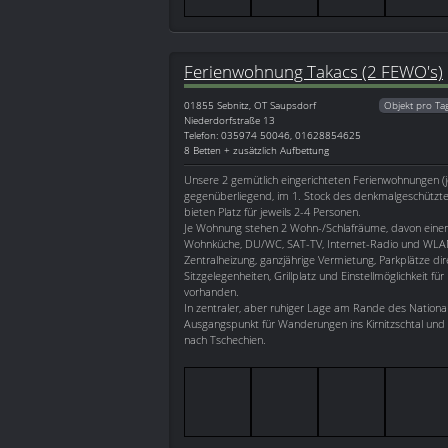
Ferienwohnung Takacs (2 FEWO's)
01855
Sebnitz, OT Saupsdorf
Objekt pro Ta
Niederdorfstraße 13
Telefon: 035974 50046, 01628854625
8 Betten + zusätzlich Aufbettung
Unsere 2 gemütlich eingerichteten Ferienwohnungen (j
gegenüberliegend, im 1. Stock des denkmalgeschütz
bieten Platz für jeweils 2-4 Personen.
Je Wohnung stehen 2 Wohn-/Schlafräume, davon eine
Wohnküche, DU/WC, SAT-TV, Internet-Radio und WLAN
Zentralheizung, ganzjährige Vermietung, Parkplätze di
Sitzgelegenheiten, Grillplatz und Einstellmöglichkeit fü
vorhanden.
In zentraler, aber ruhiger Lage am Rande des National
Ausgangspunkt für Wanderungen ins Kirnitzschtal und
nach Tschechien.