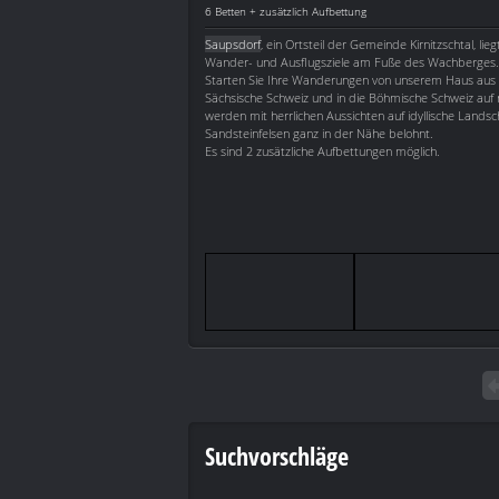
6 Betten + zusätzlich Aufbettung
Saupsdorf
, ein Ortsteil der Gemeinde Kirnitzschtal, lieg
Wander- und Ausflugsziele am Fuße des Wachberges.
Starten Sie Ihre Wanderungen von unserem Haus aus i
Sächsische Schweiz und in die Böhmische Schweiz auf
werden mit herrlichen Aussichten auf idyllische Landsc
Sandsteinfelsen ganz in der Nähe belohnt.
Es sind 2 zusätzliche Aufbettungen möglich.
Suchvorschläge