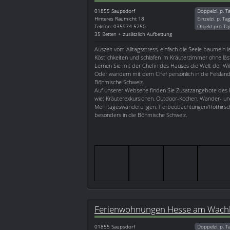
01855
Saupsdorf
Doppelzi. p. T
Hinteres Räumicht 18
Einzelzi. p. Ta
Telefon: 035974 5250
Objekt pro Ta
35 Betten + zusätzlich Aufbettung
Auszeit vom Alltagsstress, einfach die Seele baumeln l
Köstlichkeiten und schlafen im Kräuterzimmer ohne lä
Lernen Sie mit der Chefin des Hauses die Welt der Wi
Oder wandern mit dem Chef persönlich in die Felsland
Böhmische Schweiz.
Auf unserer Webseite finden Sie Zusatzangebote de
wie: Kräuterexkursionen, Outdoor-Kochen, Wander- un
Mehrtageswanderungen, Tierbeobachtungen/Rothirsch
besonders in die Böhmische Schweiz.
Ferienwohnungen Hesse am Wach
01855
Saupsdorf
Doppelzi. p. T