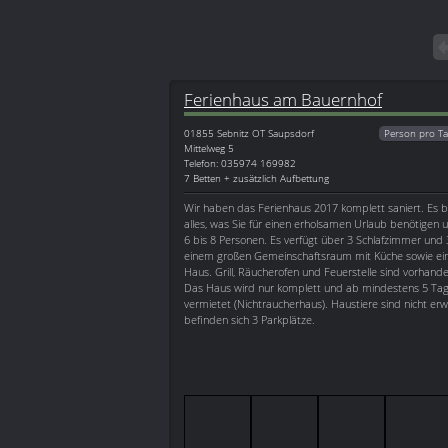
Ferienhaus am Bauernhof
01855
Sebnitz OT Saupsdorf
Person pro Ta
Mittelweg 5
Telefon: 035974 169982
7 Betten + zusätzlich Aufbettung
Wir haben das Ferienhaus 2017 komplett saniert. Es b
alles, was Sie für einen erholsamen Urlaub benötigen u
6 bis 8 Personen. Es verfügt über 3 Schlafzimmer und
einem großen Gemeinschaftsraum mit Küche sowie ein
Haus. Grill, Räucherofen und Feuerstelle sind vorhand
Das Haus wird nur komplett und ab mindestens 5 Tag
vermietet (Nichtraucherhaus). Haustiere sind nicht e
befinden sich 3 Parkplätze.