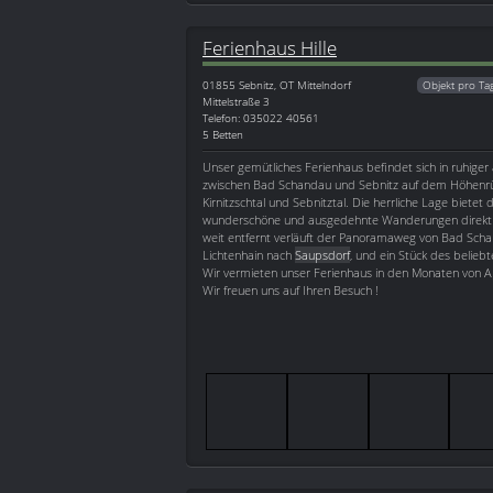
Ferienhaus Hille
01855
Sebnitz, OT Mittelndorf
Objekt pro Ta
Mittelstraße 3
Telefon: 035022 40561
5 Betten
Unser gemütliches Ferienhaus befindet sich in ruhiger
zwischen Bad Schandau und Sebnitz auf dem Höhenr
Kirnitzschtal und Sebnitztal. Die herrliche Lage bietet d
wunderschöne und ausgedehnte Wanderungen direkt a
weit entfernt verläuft der Panoramaweg von Bad Scha
Lichtenhain nach
Saupsdorf
, und ein Stück des belieb
Wir vermieten unser Ferienhaus in den Monaten von Ap
Wir freuen uns auf Ihren Besuch !