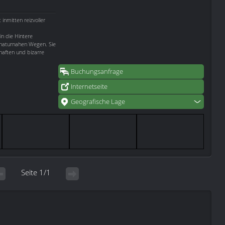
t inmitten reizvoller
n die Hintere
 naturnahen Wegen. Sie
haften und bizarre
Buchungsanfrage
Internetseite
Geografische Lage
Seite 1/1