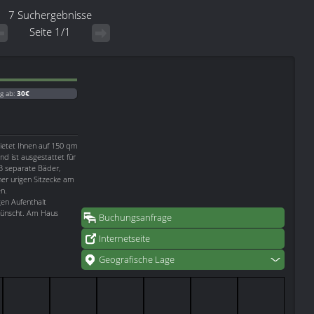
7 Suchergebnisse
Seite 1/1
g ab:
30€
ietet Ihnen auf 150 qm
nd ist ausgestattet für
 3 separate Bäder,
er urigen Sitzecke am
en.
en Aufenthalt
rwünscht. Am Haus
Buchungsanfrage
Internetseite
Geografische Lage