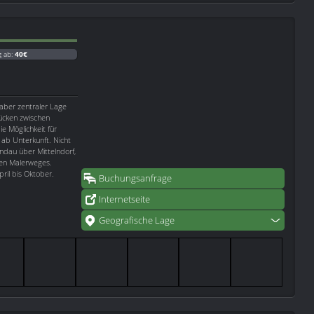
g ab:
40€
 aber zentraler Lage
ücken zwischen
ie Möglichkeit für
b Unterkunft. Nicht
ndau über Mittelndorf,
ten Malerweges.
ril bis Oktober.
Buchungsanfrage
Internetseite
Geografische Lage