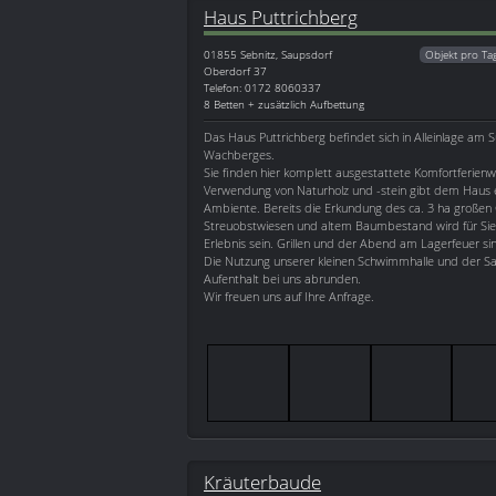
Haus Puttrichberg
01855
Sebnitz, Saupsdorf
Objekt pro Ta
Oberdorf 37
Telefon: 0172 8060337
8 Betten + zusätzlich Aufbettung
Das Haus Puttrichberg befindet sich in Alleinlage am 
Wachberges.
Sie finden hier komplett ausgestattete Komfortferien
Verwendung von Naturholz und -stein gibt dem Haus 
Ambiente. Bereits die Erkundung des ca. 3 ha großen
Streuobstwiesen und altem Baumbestand wird für Sie 
Erlebnis sein. Grillen und der Abend am Lagerfeuer si
Die Nutzung unserer kleinen Schwimmhalle und der S
Aufenthalt bei uns abrunden.
Wir freuen uns auf Ihre Anfrage.
Kräuterbaude