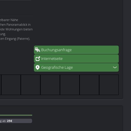
elbarer Nähe
chen Panoramablick in
Beide Wohnungen bieten
tung.
en Eingang (Paterre),
Buchungsanfrage
Internetseite
Geografische Lage
g ab:
25€