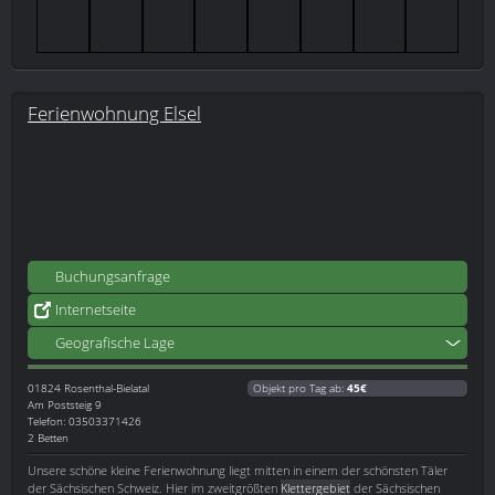
Ferienwohnung Elsel
Buchungsanfrage
Internetseite
Geografische Lage
01824
Rosenthal-Bielatal
Objekt pro Tag ab:
45€
Am Poststeig 9
Telefon: 03503371426
2 Betten
Unsere schöne kleine Ferienwohnung liegt mitten in einem der schönsten Täler
der Sächsischen Schweiz. Hier im zweitgrößten
Klettergebiet
der Sächsischen