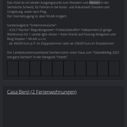
Das Hotel ist ein idealer Ausgangspunkt zum Wandern und
Klettern
in der
Sächsische Schweiz, für Fahrten in die Kunst- und Kulturstadt Dresden und
Umgebung, sowie nach Prag.
Der Internetzugang ist über WLAN möglich.
Sonderangebot "Schlemmerwoche":
- 4,5,6,7 Nächte+ Begrüßungssekt+ Frühstücksbuffet+ Halbpension (3-gänge
Wahlmenü) mit 1 candle-light-dinner + freier Eintritt auf Festung Königstein und
Burg Stoplen + WLAN u.v.m.
- ab 456,00 Euro p.P. im Doppelzimmer oder ab 536,00 Euro im Einzelzimmer
Der Landestourismusverband Sachsen kürte unser Haus zum "Gästeliebling 2023
von ganz Sachsen" in der Kategorie "Hotels".
Casa Benji (2 Ferienwohnungen)