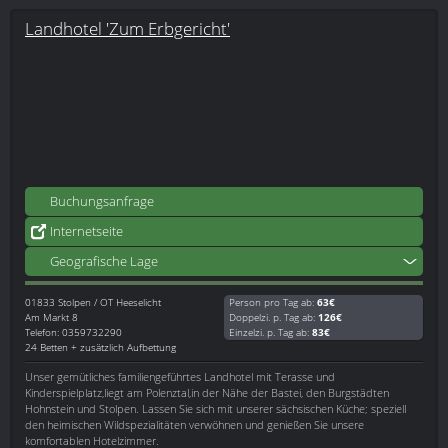
Landhotel 'Zum Erbgericht'
Buchungsanfrage
Internetseite
Geografische Lage
01833
Stolpen / OT Heeselicht
Person pro Tag ab:
63€
Am Markt 8
Doppelzi. p. Tag ab:
126€
Telefon: 0359732290
Einzelzi. p. Tag ab:
83€
24 Betten + zusätzlich Aufbettung
Unser gemütliches familiengeführtes Landhotel mit Terasse und
Kinderspielplatz,liegt am Polenztal,in der Nähe der Bastei, den Burgstädten
Hohnstein und Stolpen. Lassen Sie sich mit unserer sächsischen Küche; speziell
den heimischen Wildspezialitäten verwöhnen und genießen Sie unsere
komfortablen Hotelzimmer.