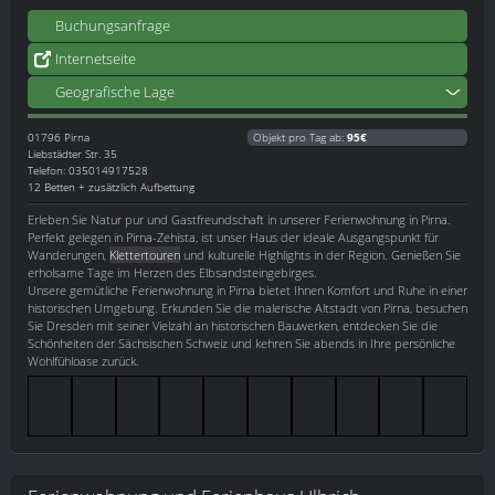
Buchungsanfrage
Internetseite
Geografische Lage
01796
Pirna
Objekt pro Tag ab:
95€
Liebstädter Str. 35
Telefon: 035014917528
12 Betten + zusätzlich Aufbettung
Erleben Sie Natur pur und Gastfreundschaft in unserer Ferienwohnung in Pirna.
Perfekt gelegen in Pirna-Zehista, ist unser Haus der ideale Ausgangspunkt für
Wanderungen,
Klettertouren
und kulturelle Highlights in der Region. Genießen Sie
erholsame Tage im Herzen des Elbsandsteingebirges.
Unsere gemütliche Ferienwohnung in Pirna bietet Ihnen Komfort und Ruhe in einer
historischen Umgebung. Erkunden Sie die malerische Altstadt von Pirna, besuchen
Sie Dresden mit seiner Vielzahl an historischen Bauwerken, entdecken Sie die
Schönheiten der Sächsischen Schweiz und kehren Sie abends in Ihre persönliche
Wohlfühloase zurück.