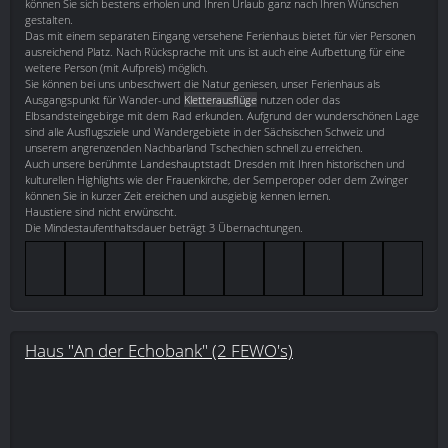
können Sie sich bestens erholen und Ihren Urlaub ganz nach Ihren Wünschen
gestalten.
Das mit einem separaten Eingang versehene Ferienhaus bietet für vier Personen
ausreichend Platz. Nach Rücksprache mit uns ist auch eine Aufbettung für eine
weitere Person (mit Aufpreis) möglich.
Sie können bei uns unbeschwert die Natur geniesen, unser Ferienhaus als
Ausgangspunkt für Wander-und
Kletterausflüge
nutzen oder das
Elbsandsteingebirge mit dem Rad erkunden. Aufgrund der wunderschönen Lage
sind alle Ausflugsziele und Wandergebiete in der Sächsischen Schweiz und
unserem angrenzenden Nachbarland Tschechien schnell zu erreichen.
Auch unsere berühmte Landeshauptstadt Dresden mit Ihren historischen und
kulturellen Highlights wie der Frauenkirche, der Semperoper oder dem Zwinger
können Sie in kurzer Zeit ereichen und ausgiebig kennen lernen.
Haustiere sind nicht erwünscht.
Die Mindestaufenthaltsdauer beträgt 3 Übernachtungen.
Haus "An der Echobank" (2 FEWO's)