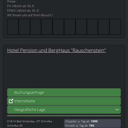
Preise:
FH Ulbrich ab 50,-€
FEWO Ulbrich ab 35.-€
Wir freuen uns auf Ihren Besuch !
Hotel Pension und BergHaus "Rauschenstein"
Buchungsanfrage
Internetseite
Geografische Lage
01814
Bad Schandau, OT Schmilka
Doppelzi. p. Tag ab:
108€
Schmilka 30
Einzelzi. p. Tag ab:
78€