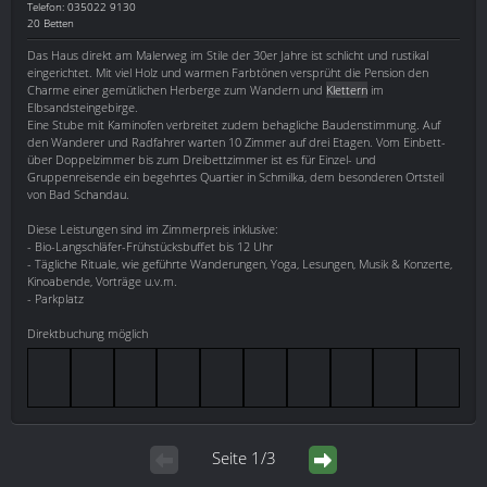
Telefon: 035022 9130
20 Betten
Das Haus direkt am Malerweg im Stile der 30er Jahre ist schlicht und rustikal
eingerichtet. Mit viel Holz und warmen Farbtönen versprüht die Pension den
Charme einer gemütlichen Herberge zum Wandern und
Klettern
im
Elbsandsteingebirge.
Eine Stube mit Kaminofen verbreitet zudem behagliche Baudenstimmung. Auf
den Wanderer und Radfahrer warten 10 Zimmer auf drei Etagen. Vom Einbett-
über Doppelzimmer bis zum Dreibettzimmer ist es für Einzel- und
Gruppenreisende ein begehrtes Quartier in Schmilka, dem besonderen Ortsteil
von Bad Schandau.
Diese Leistungen sind im Zimmerpreis inklusive:
- Bio-Langschläfer-Frühstücksbuffet bis 12 Uhr
- Tägliche Rituale, wie geführte Wanderungen, Yoga, Lesungen, Musik & Konzerte,
Kinoabende, Vorträge u.v.m.
- Parkplatz
Direktbuchung möglich
Seite 1/3