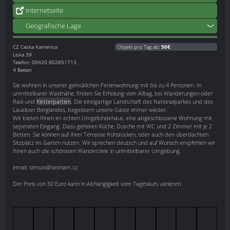
Internetseite
Geografische Lage
CZ
Ceska Kamenice
Objekt pro Tag ab:
50€
Liska 39
Telefon: 00420 602651713
4 Betten
Sie wohnen in unserer gemütlichen Ferienwohnung mit bis zu 4 Personen. In
unmittelbarer Waldnähe, finden Sie Erholung vom Alltag, bei Wanderungen oder
Rad-und
Kletterpartien
. Die einzigartige Landschaft des Nationalparkes und des
Lausitzer Berglandes, begeistern unsere Gäste immer wieder.
Wir bieten Ihnen im echten Umgebindehaus, eine abgeschlossene Wohnung mit
seperaten Eingang. Dazu gehören Küche, Dusche mit WC und 2 Zimmer mit je 2
Betten. Sie können auf Ihrer Terrasse frühstücken, oder auch den überdachten
Sitzplatz im Garten nutzen. Wir sprechen deutsch und auf Wunsch empfehlen wir
Ihnen auch die schönsten Wanderziele in unmittelbarer Umgebung.
email: simsos@seznam.cz
Der Preis von 50 Euro kann in Abhängigkeit vom Tageskurs variieren.
.
.