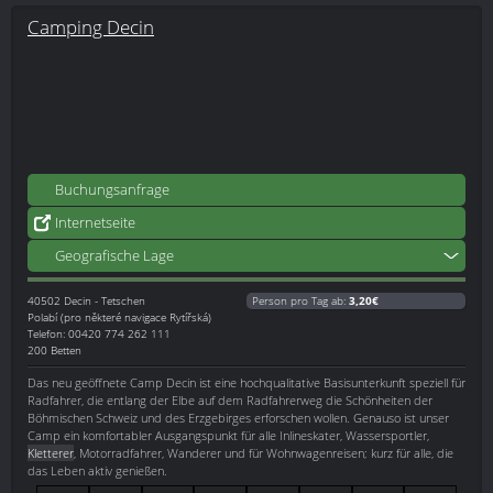
Camping Decin
Buchungsanfrage
Internetseite
Geografische Lage
40502
Decin - Tetschen
Person pro Tag ab:
3,20€
Polabí (pro některé navigace Rytířská)
Telefon: 00420 774 262 111
200 Betten
Das neu geöffnete Camp Decin ist eine hochqualitative Basisunterkunft speziell für
Radfahrer, die entlang der Elbe auf dem Radfahrerweg die Schönheiten der
Böhmischen Schweiz und des Erzgebirges erforschen wollen. Genauso ist unser
Camp ein komfortabler Ausgangspunkt für alle Inlineskater, Wassersportler,
Kletterer
, Motorradfahrer, Wanderer und für Wohnwagenreisen; kurz für alle, die
das Leben aktiv genießen.