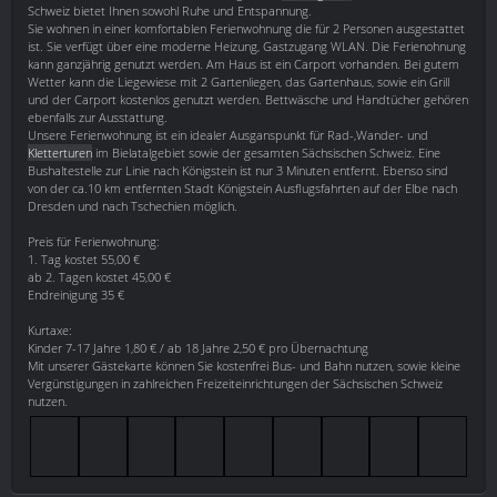
Schweiz bietet Ihnen sowohl Ruhe und Entspannung.
Sie wohnen in einer komfortablen Ferienwohnung die für 2 Personen ausgestattet
ist. Sie verfügt über eine moderne Heizung, Gastzugang WLAN. Die Ferienohnung
kann ganzjährig genutzt werden. Am Haus ist ein Carport vorhanden. Bei gutem
Wetter kann die Liegewiese mit 2 Gartenliegen, das Gartenhaus, sowie ein Grill
und der Carport kostenlos genutzt werden. Bettwäsche und Handtücher gehören
ebenfalls zur Ausstattung.
Unsere Ferienwohnung ist ein idealer Ausganspunkt für Rad-,Wander- und
Kletterturen
im Bielatalgebiet sowie der gesamten Sächsischen Schweiz. Eine
Bushaltestelle zur Linie nach Königstein ist nur 3 Minuten entfernt. Ebenso sind
von der ca.10 km entfernten Stadt Königstein Ausflugsfahrten auf der Elbe nach
Dresden und nach Tschechien möglich.
Preis für Ferienwohnung:
1. Tag kostet 55,00 €
ab 2. Tagen kostet 45,00 €
Endreinigung 35 €
Kurtaxe:
Kinder 7-17 Jahre 1,80 € / ab 18 Jahre 2,50 € pro Übernachtung
Mit unserer Gästekarte können Sie kostenfrei Bus- und Bahn nutzen, sowie kleine
Vergünstigungen in zahlreichen Freizeiteinrichtungen der Sächsischen Schweiz
nutzen.