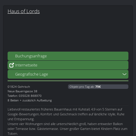
Haus of Lords
Buchungsanfrage
Internetseite
Geografische Lage
01824
Gohrisch
Objekt pro Tag ab:
75€
Neue Bauerngasse 38
Telefon: 035028 868970
8 Betten + zusätzlich Aufbettung
Liebevoll restauriertes früheres Bauernhaus mit Kuhstall, 4,9 von 5 Sternen auf
Google-Bewertungen, Komfort und Geschmack treffen auf ländliche Idylle, Ruhe
und Entspannung.
Unsere vier Wohnungen sind alle unterschiedlich groß, haben entweder Balkon
oder Terrasse bzw. Gästeterrasse. Unser großer Garten bietet Kindern Platz zum
Toben.