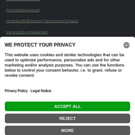
Prospektdownload
Unterkunft Böhmisch Sächsische Schweiz
Veranstaltungskalender
Kontakt
Impressum
Buchungsanfrage
Mail an die Redaktion
"In den Wäldern sind Dinge, über die nachzudenken man jahrelang
im Moos liegen könnte." (Franz Kafka)
© 2026 Ottmar Vetter,
Elbsandsteingebirge Verlag
- Alle Rechte vorbehalten.
Datenschutzeinstellungen