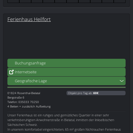
Ferienhaus Heilfort
Buchungsanfrage
Internetseite
Geografische Lage
01824
Rosenthal-Bielatal
Objekt pro Tag ab:
60€
Bergstraße 6
Telefon: 035033 70250
4 Betten + zusätzlich Aufbettung
Unser Ferienhaus ist ein ruhiges und gemütliches Quartier in einer sehr
verkehrsberuhigten Anwohnerstraße in Bielatal, inmitten der linkselbischen
Sächsischen Schweiz.
In unserem komfortabel eingerichteten, 65 m² großen Nichtraucher-Ferienhaus