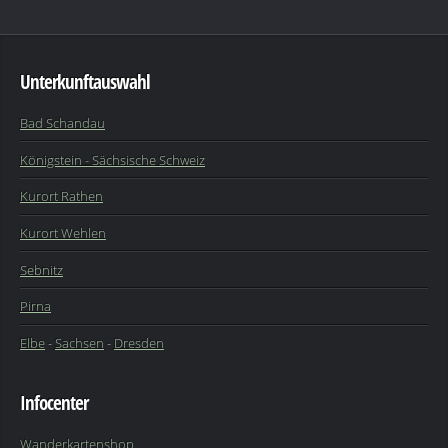
Unterkunftauswahl
Bad Schandau
Königstein - Sächsische Schweiz
Kurort Rathen
Kurort Wehlen
Sebnitz
Pirna
Elbe
-
Sachsen
-
Dresden
Infocenter
Wanderkartenshop