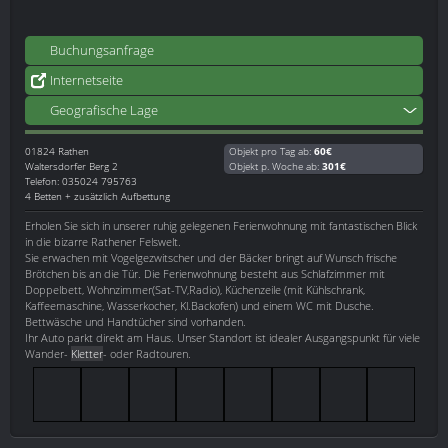
Buchungsanfrage
Internetseite
Geografische Lage
01824
Rathen
Objekt pro Tag ab:
60€
Waltersdorfer Berg 2
Objekt p. Woche ab:
301€
Telefon: 035024 795763
4 Betten + zusätzlich Aufbettung
Erholen Sie sich in unserer ruhig gelegenen Ferienwohnung mit fantastischen Blick
in die bizarre Rathener Felswelt.
Sie erwachen mit Vogelgezwitscher und der Bäcker bringt auf Wunsch frische
Brötchen bis an die Tür. Die Ferienwohnung besteht aus Schlafzimmer mit
Doppelbett, Wohnzimmer(Sat-TV,Radio), Küchenzeile (mit Kühlschrank,
Kaffeemaschine, Wasserkocher, Kl.Backofen) und einem WC mit Dusche.
Bettwäsche und Handtücher sind vorhanden.
Ihr Auto parkt direkt am Haus. Unser Standort ist idealer Ausgangspunkt für viele
Wander-
Kletter
- oder Radtouren.