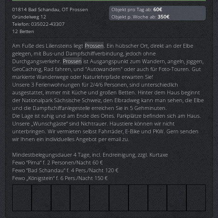
01814
Bad Schandau, OT Prossen
Objekt pro Tag ab:
60€
Gründelweg 12
Objekt p. Woche ab:
350€
Telefon: 035022-43307
12 Betten
Am Fuße des Liliensteins liegt
Prossen
. Ein hübscher Ort, direkt an der Elbe
gelegen, mit Bus-und Dampfschiffverbindung, jedoch ohne
Durchgangsverkehr.
Prossen
ist Ausgangspunkt zum Wandern, angeln, joggen,
GeoCaching, Rad fahren, und "Autowandern" oder auch für Foto-Touren. Gut
markierte Wanderwege oder Naturlehrpfade erwarten Sie!
Unsere 3 Ferienwohnungen für 2/4/6 Personen, sind unterschiedlich
ausgestattet, immer mit Küche und großen Betten. Hinter dem Haus beginnt
der Nationalpark Sächsische Schweiz, den Elbradweg kann man sehen, die Elbe
und die Dampfschiffanlegestelle erreichen Sie in 5 Gehminuten.
Die Lage ist ruhig und am Ende des Ortes. Parkplätze befinden sich am Haus.
Unsere „Wunschgäste“ sind Nichtrauer. Haustiere können wir nicht
unterbringen. Wir vermieten selbst Fahrräder, E-Bike und PKW. Gern senden
wir Ihnen ein individuelles Angebot per email zu.
Mindestbelegungsdauer 4 Tage, incl. Endreinigung, zzgl. Kurtaxe
Fewo “Pirna“ f. 2 Personen/Nacht 60 €
Fewo “Bad Schandau“ f. 4 Pers./Nacht 120 €
Fewo „Königstein“ f. 6 Pers./Nacht 150 €