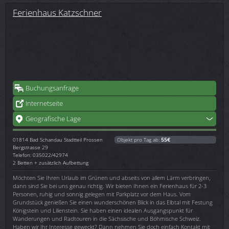
Ferienhaus Katzschner
Buchungsanfrage
Internetseite
Geografische Lage
01814
Bad Schandau Stadtteil Prossen
Objekt pro Tag ab:
55€
Bergstrasse 29
Telefon: 035022/42974
2 Betten + zusätzlich Aufbettung
Möchten Sie Ihren Urlaub im Grünen und abseits von allem Lärm verbringen,
dann sind Sie bei uns genau richtig. Wir bieten Ihnen ein Ferienhaus für 2-3
Personen, ruhig und sonnig gelegen mit Parkplatz vor dem Haus. Vom
Grundstück genießen Sie einen wunderschönen Blick in das Elbtal mit Festung
Königstein und Lilienstein. Sie haben einen idealen Ausgangspunkt für
Wanderungen und Radtouren in die Sächsische und Böhmische Schweiz.
Haben wir Ihr Interesse geweckt? Dann nehmen Sie doch einfach Kontakt mit