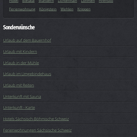
Hotel
Bielatal
Wandern
Lichtenhain
Lohmen
Hrensko
Ferienwohnung
Königstein
Wehlen
Krippen
Sonderwünsche
Urlaub auf dem Bauernhof
Urlaub mit Kindern
Urlaub in der Mühle
Urlaub im Umgebindehaus
Urlaub mit Reiten
Unterkunft mit Sauna
Unterkunft - Karte
Hotels Sächsisch-Böhmische Schweiz
Ferienwohnungen Sächsische Schweiz