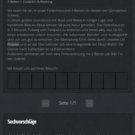
4 Betten + zusätzlich Aufbettung
Wir laden Sie ein, in unser Ferienhaus (mit 4 Betten) im Herzen der Sächsischen
Schweiz.
In einem großen Grundstück mit Wald und Wiese in ruhiger Lage und
herrlichem Blick ins Elbtal können Sie pure Natur genießen. Das Ferienhaus ist
in 5 Minuten Fußweg vom Parkplatz zu erreichen und bietet alles, was Sie für
einen erholsamen Urlaub brauchen. Alle bekannten Wander- und Ausflugsziele
sind von uns gut zu erreichen. Der Elberadweg führt direkt durch unseren Ort
Prossen
und an der Elbe befindet sich eine Anlegestelle der Elbschiffahrt. Die
Grenze nach Tschechien ist ca.8 km entfernt.
Außerdem vermieten wir noch eine Ferienwohnung mit 2 Betten (ab Bild 7 in
der Gallerie).
Wir freuen uns auf Ihren Besuch!
Seite 1/1
Suchvorschläge