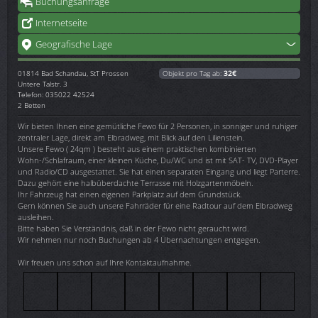
Buchungsanfrage
Internetseite
Geografische Lage
01814
Bad Schandau, StT Prossen
Objekt pro Tag ab:
32€
Untere Talstr. 3
Telefon: 035022 42524
2 Betten
Wir bieten Ihnen eine gemütliche Fewo für 2 Personen, in sonniger und ruhiger
zentraler Lage, direkt am Elbradweg, mit Blick auf den Lilienstein.
Unsere Fewo ( 24qm ) besteht aus einem praktischen kombinierten
Wohn-/Schlafraum, einer kleinen Küche, Du/WC und ist mit SAT- TV, DVD-Player
und Radio/CD ausgestattet. Sie hat einen separaten Eingang und liegt Parterre.
Dazu gehört eine halbüberdachte Terrasse mit Holzgartenmöbeln.
Ihr Fahrzeug hat einen eigenen Parkplatz auf dem Grundstück.
Gern können Sie auch unsere Fahrräder für eine Radtour auf dem Elbradweg
ausleihen.
Bitte haben Sie Verständnis, daß in der Fewo nicht geraucht wird.
Wir nehmen nur noch Buchungen ab 4 Übernachtungen entgegen.
Wir freuen uns schon auf Ihre Kontaktaufnahme.