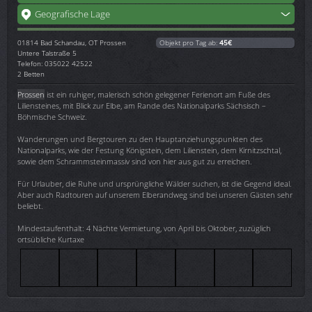
Geografische Lage
01814
Bad Schandau, OT Prossen
Objekt pro Tag ab:
45€
Untere Talstraße 5
Telefon: 035022 42522
2 Betten
Prossen
ist ein ruhiger, malerisch schön gelegener Ferienort am Fuße des
Liliensteines, mit Blick zur Elbe, am Rande des Nationalparks Sächsisch –
Böhmische Schweiz.
Wanderungen und Bergtouren zu den Hauptanziehungspunkten des
Nationalparks, wie der Festung Königstein, dem Lilienstein, dem Kirnitzschtal,
sowie dem Schrammsteinmassiv sind von hier aus gut zu erreichen.
Für Urlauber, die Ruhe und ursprüngliche Wälder suchen, ist die Gegend ideal.
Aber auch Radtouren auf unserem Elberandweg sind bei unseren Gästen sehr
beliebt.
Mindestaufenthalt: 4 Nächte Vermietung, von April bis Oktober, zuzüglich
ortsübliche Kurtaxe