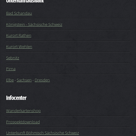
Unterkunftauswahl
Bad Schandau
Königstein - Sächsische Schweiz
Kurort Rathen
Kurort Wehlen
Sebnitz
Pirna
Elbe
-
Sachsen
-
Dresden
Infocenter
Wanderkartenshop
Prospektdownload
Unterkunft Böhmisch Sächsische Schweiz