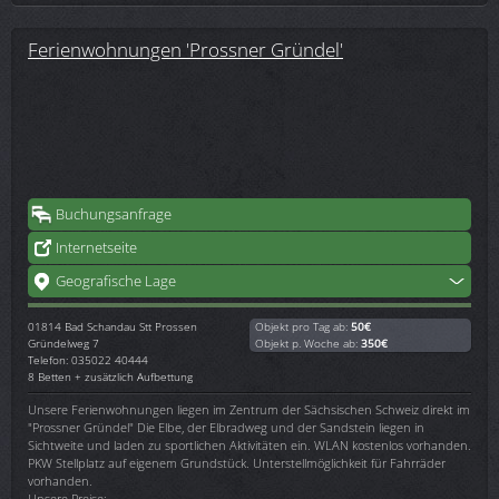
Ferienwohnungen 'Prossner Gründel'
Buchungsanfrage
Internetseite
Geografische Lage
01814
Bad Schandau Stt Prossen
Objekt pro Tag ab:
50€
Gründelweg 7
Objekt p. Woche ab:
350€
Telefon: 035022 40444
8 Betten + zusätzlich Aufbettung
Unsere Ferienwohnungen liegen im Zentrum der Sächsischen Schweiz direkt im
"Prossner Gründel" Die Elbe, der Elbradweg und der Sandstein liegen in
Sichtweite und laden zu sportlichen Aktivitäten ein. WLAN kostenlos vorhanden.
PKW Stellplatz auf eigenem Grundstück. Unterstellmöglichkeit für Fahrräder
vorhanden.
Unsere Preise: