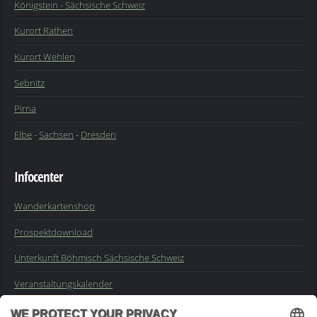
Königstein - Sächsische Schweiz
Kurort Rathen
Kurort Wehlen
Sebnitz
Pirna
Elbe
-
Sachsen
-
Dresden
Infocenter
Wanderkartenshop
Prospektdownload
Unterkunft Böhmisch Sächsische Schweiz
Veranstaltungskalender