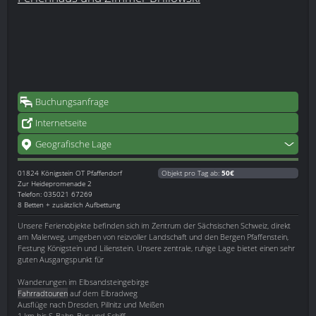
Buchungsanfrage
Internetseite
Geografische Lage
01824
Königstein OT Pfaffendorf
Objekt pro Tag ab:
50€
Zur Heidepromenade 2
Telefon: 035021 67269
8 Betten + zusätzlich Aufbettung
Unsere Ferienobjekte befinden sich im Zentrum der Sächsischen Schweiz, direkt
am Malerweg, umgeben von reizvoller Landschaft und den Bergen Pfaffenstein,
Festung Königstein und Lilienstein. Unsere zentrale, ruhige Lage bietet einen sehr
guten Ausgangspunkt für
Wanderungen im Elbsandsteingebirge
Fahrradtouren
auf dem Elbradweg
Ausflüge nach Dresden, Pillnitz und Meißen
1 km bis S-Bahn, Bus und Schiff