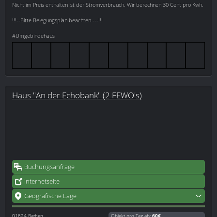
Nicht im Preis enthalten ist der Stromverbrauch. Wir berechnen 30 Cent pro Kwh.
!!!--Bitte Belegungsplan beachten ---!!!
#Umgebindehaus
Haus "An der Echobank" (2 FEWO's)
Buchungsanfrage
Internetseite
Geografische Lage
01824
Rathen
Objekt pro Tag ab:
60€