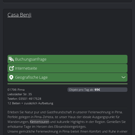
Casa Benji
Buchungsanfrage
Internetseite
Geografische Lage
01796
Pirna
Objekt pro Tag ab:
95€
Liebstädter Str. 35
Telefon: 03501 4917528
12 Betten + zusätzlich Aufbettung
Erleben Sie Natur pur und Gastfreundschaft in unserer Ferienwohnung in Pirna.
Perfekt gelegen in Pirna-Zehista, ist unser Haus der ideale Ausgangspunkt für
Wanderungen,
Klettertouren
und kulturelle Highlights in der Region. Genießen Sie
erholsame Tage im Herzen des Elbsandsteingebirges.
Unsere gemütliche Ferienwohnung in Pirna bietet Ihnen Komfort und Ruhe in einer