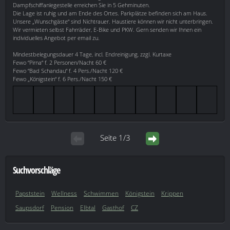
Dampfschiffanlegestelle erreichen Sie in 5 Gehminuten.
Die Lage ist ruhig und am Ende des Ortes. Parkplätze befinden sich am Haus.
Unsere „Wunschgäste“ sind Nichtrauer. Haustiere können wir nicht unterbringen.
Wir vermieten selbst Fahrräder, E-Bike und PKW. Gern senden wir Ihnen ein
individuelles Angebot per email zu.
Mindestbelegungsdauer 4 Tage, incl. Endreinigung, zzgl. Kurtaxe
Fewo “Pirna“ f. 2 Personen/Nacht 60 €
Fewo “Bad Schandau“ f. 4 Pers./Nacht 120 €
Fewo „Königstein“ f. 6 Pers./Nacht 150 €
Seite 1/3
Suchvorschläge
Papststein
Wellness
Schwimmen
Königstein
Krippen
Saupsdorf
Pension
Elbtal
Gasthof
CZ