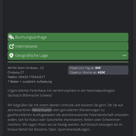
Buchungsanfrage
Internetseite
Geografische Lage
40744
Dolni Chribska - CZ
Objekt pro Tag ab:
60€
Chribska 27
Objekt p. Woche ab:
420€
Telefon: 00420-776342577
7 Betten + zusätzlich Aufbettung
Urgemütliches Ferienhaus mit viel Atmosphäre in der Nationalparkregion
Sächsisch-Böhmische Schweiz!
Wir begrüßen Sie mit einem kleinen Umtrunk und beraten Sie gern. Ob Sie auf
abenteuerlichen
Klettertouren
oder gemütlichen Wanderungen zu
gastfreundlichen Ausflugslokalen die atemberaubende Felsenlandschaft erkunden
wollen, sich für Kultur oder Geschichte interessieren, Reiten oder Schwimmen
möchten: Wir sagen Ihnen, wo sie fündig werden. Auf Wunsch besorgen wir im
Voraus Karten für Konzerte, Oper, Sportveranstaltungen...