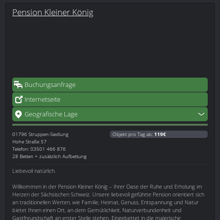
Pension Kleiner König
Buchungsanfrage
Internetseite
Geografische Lage
01796
Struppen-Siedlung
Objekt pro Tag ab:
119€
Hohe Straße 57
Telefon: 03501 466 876
28 Betten + zusätzlich Aufbettung
Liebevoll natürlich.
Willkommen in der Pension Kleiner König – Ihrer Oase der Ruhe und Erholung im
Herzen der Sächsischen Schweiz. Unsere liebevoll geführte Pension orientiert sich
an traditionellen Werten, wie Familie, Heimat, Genuss, Entspannung und Natur
bietet Ihnen einen Ort, an dem Gemütlichkeit, Naturverbundenheit und
Gastfreundschaft an erster Stelle stehen. Eingebettet in die malerische