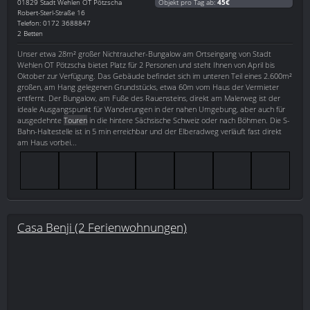
01829
Stadt Wehlen OT Pötzscha
Objekt pro Tag ab:
45€
Robert-Sterl-Straße 16
Telefon: 0172 3688847
2 Betten
Unser etwa 28m² großer Nichtraucher-Bungalow am Ortseingang von Stadt
Wehlen OT Pötzscha bietet Platz für 2 Personen und steht Ihnen von April bis
Oktober zur Verfügung. Das Gebäude befindet sich im unteren Teil eines 2.600m²
großen, am Hang gelegenen Grundstücks, etwa 60m vom Haus der Vermieter
entfernt. Der Bungalow, am Fuße des Rauensteins, direkt am Malerweg ist der
ideale Ausgangspunkt für Wanderungen in der nahen Umgebung, aber auch für
ausgedehnte
Touren
in die hintere Sächsische Schweiz oder nach Böhmen. Die S-
Bahn-Haltestelle ist in 5 min erreichbar und der Elberadweg verläuft fast direkt
am Haus vorbei...
Casa Benji (2 Ferienwohnungen)