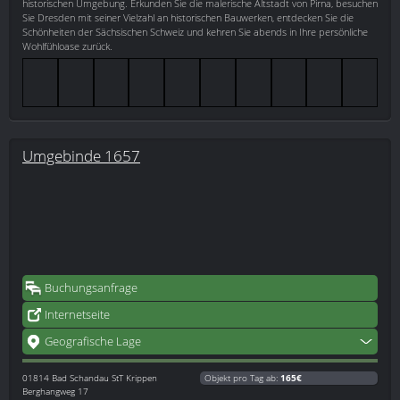
historischen Umgebung. Erkunden Sie die malerische Altstadt von Pirna, besuchen
Sie Dresden mit seiner Vielzahl an historischen Bauwerken, entdecken Sie die
Schönheiten der Sächsischen Schweiz und kehren Sie abends in Ihre persönliche
Wohlfühloase zurück.
Umgebinde 1657
Buchungsanfrage
Internetseite
Geografische Lage
01814
Bad Schandau StT Krippen
Objekt pro Tag ab:
165€
Berghangweg 17