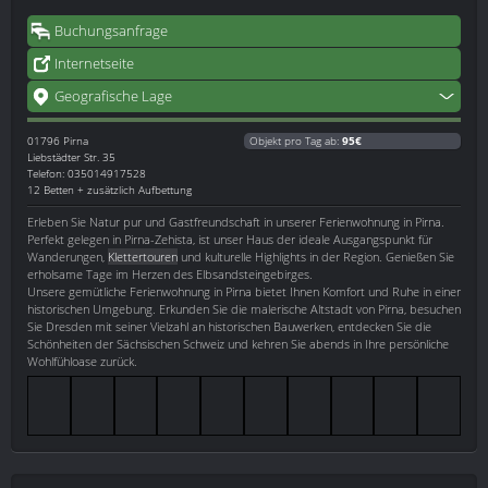
Buchungsanfrage
Internetseite
Geografische Lage
01796
Pirna
Objekt pro Tag ab:
95€
Liebstädter Str. 35
Telefon: 035014917528
12 Betten + zusätzlich Aufbettung
Erleben Sie Natur pur und Gastfreundschaft in unserer Ferienwohnung in Pirna.
Perfekt gelegen in Pirna-Zehista, ist unser Haus der ideale Ausgangspunkt für
Wanderungen,
Klettertouren
und kulturelle Highlights in der Region. Genießen Sie
erholsame Tage im Herzen des Elbsandsteingebirges.
Unsere gemütliche Ferienwohnung in Pirna bietet Ihnen Komfort und Ruhe in einer
historischen Umgebung. Erkunden Sie die malerische Altstadt von Pirna, besuchen
Sie Dresden mit seiner Vielzahl an historischen Bauwerken, entdecken Sie die
Schönheiten der Sächsischen Schweiz und kehren Sie abends in Ihre persönliche
Wohlfühloase zurück.