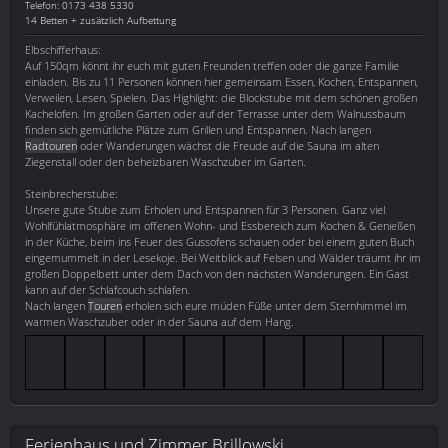
Telefon: 0173 438 5330
14 Betten + zusätzlich Aufbettung
Elbschifferhaus:
Auf 150qm könnt ihr euch mit guten Freunden treffen oder die ganze Familie
einladen. Bis zu 11 Personen können hier gemeinsam Essen, Kochen, Entspannen,
Verweilen, Lesen, Spielen. Das Highlight: die Blockstube mit dem schönen großen
Kachelofen. Im großen Garten oder auf der Terrasse unter dem Walnussbaum
finden sich gemütliche Plätze zum Grillen und Entspannen. Nach langen
Radtouren
oder Wanderungen wächst die Freude auf die Sauna im alten
Ziegenstall oder den beheizbaren Waschzuber im Garten.
Steinbrecherstube:
Unsere gute Stube zum Erholen und Entspannen für 3 Personen. Ganz viel
Wohlfühlatmosphäre im offenen Wohn- und Essbereich zum Kochen & Genießen
in der Küche, beim ins Feuer des Gussofens schauen oder bei einem guten Buch
eingemummelt in der Lesekoje. Bei Weitblick auf Felsen und Wälder träumt ihr im
großen Doppelbett unter dem Dach von den nächsten Wanderungen. Ein Gast
kann auf der Schlafcouch schlafen.
Nach langen
Touren
erholen sich eure müden Füße unter dem Sternhimmel im
warmen Waschzuber oder in der Sauna auf dem Hang.
Ferienhaus und Zimmer Brillowski