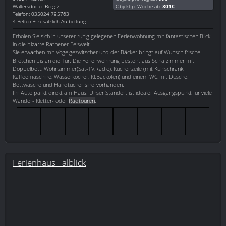
Waltersdorfer Berg 2
Objekt p. Woche ab:
301€
Telefon: 035024 795763
4 Betten + zusätzlich Aufbettung
Erholen Sie sich in unserer ruhig gelegenen Ferienwohnung mit fantastischen Blick
in die bizarre Rathener Felswelt.
Sie erwachen mit Vogelgezwitscher und der Bäcker bringt auf Wunsch frische
Brötchen bis an die Tür. Die Ferienwohnung besteht aus Schlafzimmer mit
Doppelbett, Wohnzimmer(Sat-TV,Radio), Küchenzeile (mit Kühlschrank,
Kaffeemaschine, Wasserkocher, Kl.Backofen) und einem WC mit Dusche.
Bettwäsche und Handtücher sind vorhanden.
Ihr Auto parkt direkt am Haus. Unser Standort ist idealer Ausgangspunkt für viele
Wander- Kletter- oder
Radtouren
.
Ferienhaus Talblick