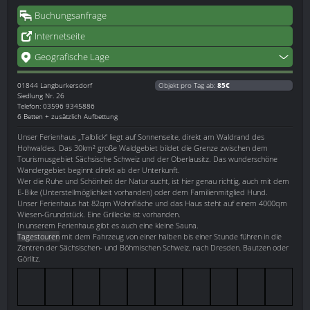
Buchungsanfrage
Internetseite
Geografische Lage
01844
Langburkersdorf
Objekt pro Tag ab:
85€
Siedlung Nr. 26
Telefon: 03596 9345886
6 Betten + zusätzlich Aufbettung
Unser Ferienhaus „Talblick“ liegt auf Sonnenseite, direkt am Waldrand des
Hohwaldes. Das 30km² große Waldgebiet bildet die Grenze zwischen dem
Tourismusgebiet Sächsische Schweiz und der Oberlausitz. Das wunderschöne
Wandergebiet beginnt direkt ab der Unterkunft.
Wer die Ruhe und Schönheit der Natur sucht, ist hier genau richtig, auch mit dem
E-Bike (Unterstellmöglichkeit vorhanden) oder dem Familienmitglied Hund.
Unser Ferienhaus hat 82qm Wohnfläche und das Haus steht auf einem 4000qm
Wiesen-Grundstück. Eine Grillecke ist vorhanden.
In unserem Ferienhaus gibt es auch eine kleine Sauna.
Tagestouren
mit dem Fahrzeug von einer halben bis einer Stunde führen in die
Zentren der Sächsischen- und Böhmischen Schweiz, nach Dresden, Bautzen oder
Görlitz.