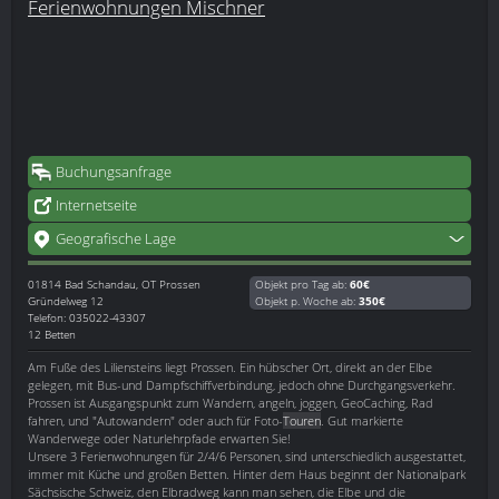
Ferienwohnungen Mischner
Buchungsanfrage
Internetseite
Geografische Lage
01814
Bad Schandau, OT Prossen
Objekt pro Tag ab:
60€
Gründelweg 12
Objekt p. Woche ab:
350€
Telefon: 035022-43307
12 Betten
Am Fuße des Liliensteins liegt Prossen. Ein hübscher Ort, direkt an der Elbe
gelegen, mit Bus-und Dampfschiffverbindung, jedoch ohne Durchgangsverkehr.
Prossen ist Ausgangspunkt zum Wandern, angeln, joggen, GeoCaching, Rad
fahren, und "Autowandern" oder auch für Foto-
Touren
. Gut markierte
Wanderwege oder Naturlehrpfade erwarten Sie!
Unsere 3 Ferienwohnungen für 2/4/6 Personen, sind unterschiedlich ausgestattet,
immer mit Küche und großen Betten. Hinter dem Haus beginnt der Nationalpark
Sächsische Schweiz, den Elbradweg kann man sehen, die Elbe und die