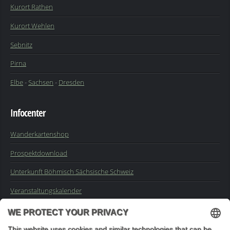
Kurort Rathen
Kurort Wehlen
Sebnitz
Pirna
Elbe
-
Sachsen
-
Dresden
Infocenter
Wanderkartenshop
Prospektdownload
Unterkunft Böhmisch Sächsische Schweiz
Veranstaltungskalender
Kontakt