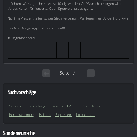
möchten: Wir sagen Ihnen, wo sie fündig werden. Auf Wunsch besorgen wir im
Voraus Karten für Konzerte, Oper, Sportveranstaltungen...
Nicht im Preis enthalten ist der Stromverbrauch. Wir berechnen 30 Cent pro Kwh.
!!!--Bitte Belegungsplan beachten ---!!!
#Umgebindehaus
Seite 1/1
Suchvorschläge
Sebnitz
Elberadweg
Prossen
CZ
Bielatal
Touren
Ferienwohnung
Rathen
Papststein
Lichtenhain
Sonderwünsche