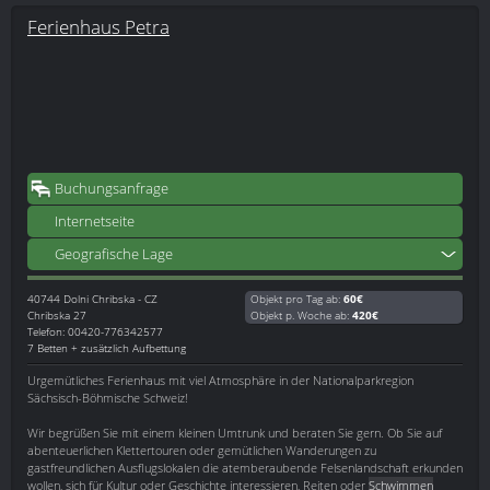
Ferienhaus Petra
Buchungsanfrage
Internetseite
Geografische Lage
40744
Dolni Chribska - CZ
Objekt pro Tag ab:
60€
Chribska 27
Objekt p. Woche ab:
420€
Telefon: 00420-776342577
7 Betten + zusätzlich Aufbettung
Urgemütliches Ferienhaus mit viel Atmosphäre in der Nationalparkregion
Sächsisch-Böhmische Schweiz!
Wir begrüßen Sie mit einem kleinen Umtrunk und beraten Sie gern. Ob Sie auf
abenteuerlichen Klettertouren oder gemütlichen Wanderungen zu
gastfreundlichen Ausflugslokalen die atemberaubende Felsenlandschaft erkunden
wollen, sich für Kultur oder Geschichte interessieren, Reiten oder
Schwimmen