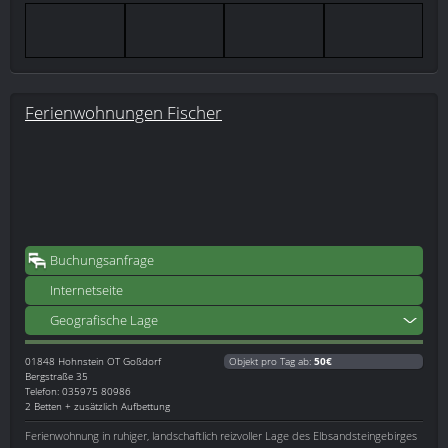
Ferienwohnungen Fischer
Buchungsanfrage
Internetseite
Geografische Lage
01848
Hohnstein OT Goßdorf
Objekt pro Tag ab:
50€
Bergstraße 35
Telefon: 035975 80986
2 Betten + zusätzlich Aufbettung
Ferienwohnung in ruhiger, landschaftlich reizvoller Lage des Elbsandsteingebirges