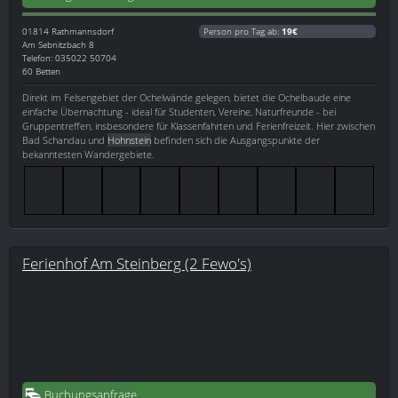
01814
Rathmannsdorf
Person pro Tag ab:
19€
Am Sebnitzbach 8
Telefon: 035022 50704
60 Betten
Direkt im Felsengebiet der Ochelwände gelegen, bietet die Ochelbaude eine
einfache Übernachtung - ideal für Studenten, Vereine, Naturfreunde - bei
Gruppentreffen, insbesondere für Klassenfahrten und Ferienfreizeit. Hier zwischen
Bad Schandau und
Hohnstein
befinden sich die Ausgangspunkte der
bekanntesten Wandergebiete.
Ferienhof Am Steinberg (2 Fewo's)
Buchungsanfrage