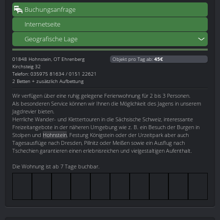
Buchungsanfrage
Internetseite
Geografische Lage
01848
Hohnstein, OT Ehrenberg
Objekt pro Tag ab:
45€
Kirchsteig 32
Telefon: 035975 81634 / 0151 22621
2 Betten + zusätzlich Aufbettung
Wir verfügen über eine ruhig gelegene Ferienwohnung für 2 bis 3 Personen.
Als besonderen Service können wir Ihnen die Möglichkeit des Jagens in unserem
Jagdrevier bieten.
Herrliche Wander- und Klettertouren in die Sächsische Schweiz, interessante
Freizeitangebote in der näheren Umgebung wie z. B. ein Besuch der Burgen in
Stolpen und
Hohnstein
, Festung Königstein oder der Urzeitpark aber auch
Tagesausflüge nach Dresden, Pillnitz oder Meißen sowie ein Ausflug nach
Tschechien garantieren einen erlebnisreichen und vielgestaltigen Aufenthalt.
Die Wohnung ist ab 7 Tage buchbar.