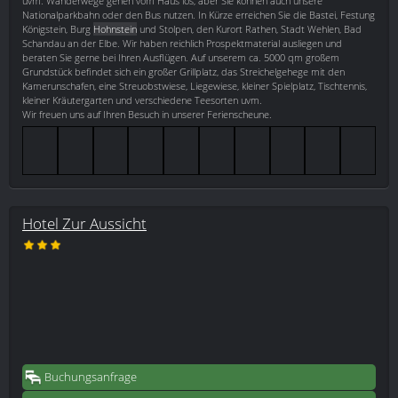
uvm. Wanderwege gehen vom Haus los, aber Sie können auch unsere
Nationalparkbahn oder den Bus nutzen. In Kürze erreichen Sie die Bastei, Festung
Königstein, Burg
Hohnstein
und Stolpen, den Kurort Rathen, Stadt Wehlen, Bad
Schandau an der Elbe. Wir haben reichlich Prospektmaterial ausliegen und
beraten Sie gerne bei Ihren Ausflügen. Auf unserem ca. 5000 qm großem
Grundstück befindet sich ein großer Grillplatz, das Streichelgehege mit den
Kamerunschafen, eine Streuobstwiese, Liegewiese, kleiner Spielplatz, Tischtennis,
kleiner Kräutergarten und verschiedene Teesorten uvm.
Wir freuen uns auf Ihren Besuch in unserer Ferienscheune.
Hotel Zur Aussicht
Buchungsanfrage