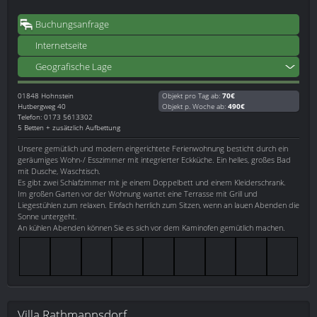
Buchungsanfrage
Internetseite
Geografische Lage
01848
Hohnstein
Objekt pro Tag ab:
70€
Hutbergweg 40
Objekt p. Woche ab:
490€
Telefon: 0173 5613302
5 Betten + zusätzlich Aufbettung
Unsere gemütlich und modern eingerichtete Ferienwohnung besticht durch ein
geräumiges Wohn-/ Esszimmer mit integrierter Eckküche. Ein helles, großes Bad
mit Dusche, Waschtisch.
Es gibt zwei Schlafzimmer mit je einem Doppelbett und einem Kleiderschrank.
Im großen Garten vor der Wohnung wartet eine Terrasse mit Grill und
Liegestühlen zum relaxen. Einfach herrlich zum Sitzen, wenn an lauen Abenden die
Sonne untergeht.
An kühlen Abenden können Sie es sich vor dem Kaminofen gemütlich machen.
Villa Rathmannsdorf