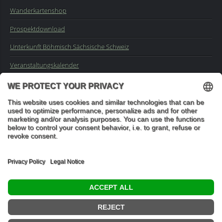
Wanderkartenshop
Prospektdownload
Unterkunft Böhmisch Sächsische Schweiz
Veranstaltungskalender
Kontakt
Impressum
Buchungsanfrage
Mail an die Redaktion
"In den Wäldern sind Dinge, über die nachzudenken man jahrelang
im Moos liegen könnte." (Franz Kafka)