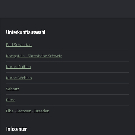
Unterkunftauswahl
Bad Schandau
Königstein - Sächsische Schweiz
Kurort Rathen
Kurort Wehlen
Sebnitz
Pirna
Elbe
-
Sachsen
-
Dresden
Infocenter