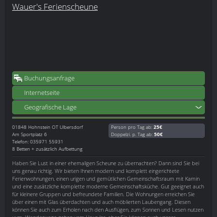
Wauer's Ferienscheune
Buchungsanfrage
Internetseite
Geografische Lage
01848
Hohnstein OT Ulbersdorf
Person pro Tag ab:
25€
Am Sportplatz 6
Doppelzi. p. Tag ab:
50€
Telefon: 035971 55931
8 Betten + zusätzlich Aufbettung
Haben Sie Lust in einer ehemaligen Scheune zu übernachten? Dann sind Sie bei
uns genau richtig. Wir bieten Ihnen modern und komplett eingerichtete
Ferienwohnungen, einen urigen und gemütlichen Gemeinschaftsraum mit Kamin
und eine zusätzliche komplette moderne Gemeinschaftsküche. Gut geeignet auch
für kleinere Gruppen und befreundete Familien. Die Wohnungen erreichen Sie
über einen mit Glas überdachten und auch möblierten Laubengang. Diesen
können Sie auch zum Erholen nach den Ausflügen, zum Sonnen und Lesen nutzen