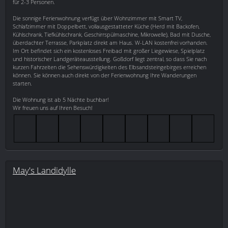
für 2-3 Personen.
Die sonnige Ferienwohnung verfügt über Wohnzimmer mit Smart TV,
Schlafzimmer mit Doppelbett, vollausgestatteter Küche (Herd mit Backofen,
Kühlschrank, Tiefkühlschrank, Geschirrspülmaschine, Mikrowelle), Bad mit Dusche,
überdachter Terrasse, Parkplatz direkt am Haus. W-LAN kostenfrei vorhanden.
Im Ort befindet sich ein kostenloses Freibad mit großer Liegewiese, Spielplatz
und historischer Landgeräteausstellung. Goßdorf liegt zentral, so dass Sie nach
kurzen Fahrzeiten die Sehenswürdigkeiten des Elbsandsteingebirges erreichen
können. Sie können auch direkt von der Ferienwohnung Ihre Wanderungen
starten.
Die Wohnung ist ab 5 Nächte buchbar!
Wir freuen uns auf Ihren Besuch!
May's Landidylle