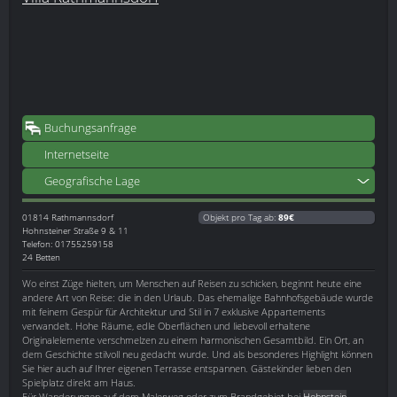
Buchungsanfrage
Internetseite
Geografische Lage
01814
Rathmannsdorf
Objekt pro Tag ab:
89€
Hohnsteiner Straße 9 & 11
Telefon: 01755259158
24 Betten
Wo einst Züge hielten, um Menschen auf Reisen zu schicken, beginnt heute eine
andere Art von Reise: die in den Urlaub. Das ehemalige Bahnhofsgebäude wurde
mit feinem Gespür für Architektur und Stil in 7 exklusive Appartements
verwandelt. Hohe Räume, edle Oberflächen und liebevoll erhaltene
Originalelemente verschmelzen zu einem harmonischen Gesamtbild. Ein Ort, an
dem Geschichte stilvoll neu gedacht wurde. Und als besonderes Highlight können
Sie hier auch auf Ihrer eigenen Terrasse entspannen. Gästekinder lieben den
Spielplatz direkt am Haus.
Für Wanderungen auf dem Malerweg oder zum Brandgebiet bei
Hohnstein