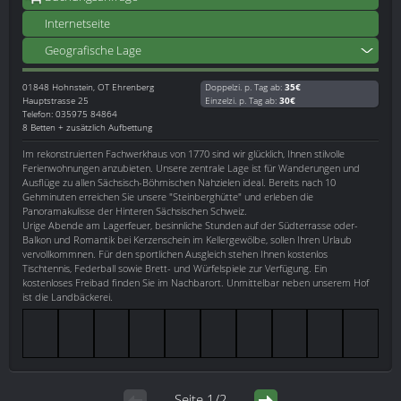
Internetseite
Geografische Lage
01848
Hohnstein, OT Ehrenberg
Doppelzi. p. Tag ab:
35€
Hauptstrasse 25
Einzelzi. p. Tag ab:
30€
Telefon: 035975 84864
8 Betten + zusätzlich Aufbettung
Im rekonstruierten Fachwerkhaus von 1770 sind wir glücklich, Ihnen stilvolle
Ferienwohnungen anzubieten. Unsere zentrale Lage ist für Wanderungen und
Ausflüge zu allen Sächsisch-Böhmischen Nahzielen ideal. Bereits nach 10
Gehminuten erreichen Sie unsere "Steinberghütte" und erleben die
Panoramakulisse der Hinteren Sächsischen Schweiz.
Urige Abende am Lagerfeuer, besinnliche Stunden auf der Südterrasse oder-
Balkon und Romantik bei Kerzenschein im Kellergewölbe, sollen Ihren Urlaub
vervollkommnen. Für den sportlichen Ausgleich stehen Ihnen kostenlos
Tischtennis, Federball sowie Brett- und Würfelspiele zur Verfügung. Ein
kostenloses Freibad finden Sie im Nachbarort. Unmittelbar neben unserem Hof
ist die Landbäckerei.
Seite 1/2