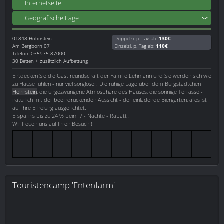
Internetseite
Geografische Lage
01848
Hohnstein
Doppelzi. p. Tag ab:
130€
Am Bergborn 07
Einzelzi. p. Tag ab:
110€
Telefon: 035975 87000
30 Betten + zusätzlich Aufbettung
Entdecken Sie die Gastfreundschaft der Familie Lehmann und Sie werden sich wie
zu Hause fühlen - nur viel sorgloser. Die ruhige Lage über dem Burgstädtchen
Hohnstein
, die ungezwungene Atmosphäre des Hauses, die sonnige Terrasse -
natürlich mit der beeindruckenden Aussicht - der einladende Biergarten, alles ist
auf Ihre Erholung ausgerichtet.
Ersparnis bis zu 24 % beim 7 - Nächte - Rabatt !
Wir freuen uns auf Ihren Besuch !
Touristencamp 'Entenfarm'