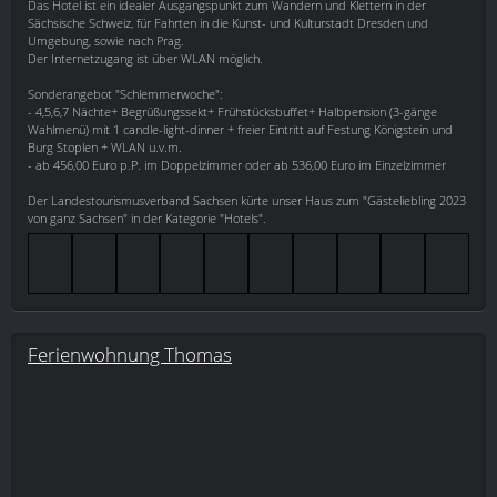
Das Hotel ist ein idealer Ausgangspunkt zum Wandern und Klettern in der
Sächsische Schweiz, für Fahrten in die Kunst- und Kulturstadt Dresden und
Umgebung, sowie nach Prag.
Der Internetzugang ist über WLAN möglich.
Sonderangebot "Schlemmerwoche":
- 4,5,6,7 Nächte+ Begrüßungssekt+ Frühstücksbuffet+ Halbpension (3-gänge
Wahlmenü) mit 1 candle-light-dinner + freier Eintritt auf Festung Königstein und
Burg Stoplen + WLAN u.v.m.
- ab 456,00 Euro p.P. im Doppelzimmer oder ab 536,00 Euro im Einzelzimmer
Der Landestourismusverband Sachsen kürte unser Haus zum "Gästeliebling 2023
von ganz Sachsen" in der Kategorie "Hotels".
Ferienwohnung Thomas