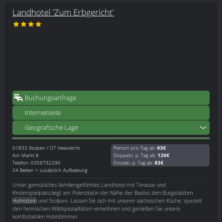
Landhotel 'Zum Erbgericht'
Buchungsanfrage
Internetseite
Geografische Lage
01833
Stolpen / OT Heeselicht
Person pro Tag ab:
63€
Am Markt 8
Doppelzi. p. Tag ab:
126€
Telefon: 0359732290
Einzelzi. p. Tag ab:
83€
24 Betten + zusätzlich Aufbettung
Unser gemütliches familiengeführtes Landhotel mit Terasse und
Kinderspielplatz,liegt am Polenztal,in der Nähe der Bastei, den Burgstädten
Hohnstein
und Stolpen. Lassen Sie sich mit unserer sächsischen Küche; speziell
den heimischen Wildspezialitäten verwöhnen und genießen Sie unsere
komfortablen Hotelzimmer.