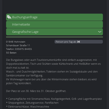
Buchungsanfrage
Internetseite
Geografische Lage
01848
Hohnstein
Person pro Tag ab:
3€
Schandauer Straße 11
Telefon: 035975 84455
50 Betten
Die Bungalows oder auch Touristenunterkünfte sind einfach ausgestattet, mit
Doppelstockbetten, Tisch und Stühlen sowie Kühlschrank und Heißlüfter wenn es
doch mal zu kalt ist.
Wasch.- und Duschmöglichkeiten, Toiletten stehen im Sozialgebäude und den
Sanitärcontainer zur Verfügung.
Ihr Wohnwagen kann bei uns über die Wintermonate stehen bleiben, es wird
jeden Tag kontrolliert.
Der Platz ist von 30. März bis 31. Oktober geöffnet.
* Campingfläche mit Stromanschluss, Kochgelegenheit, Grill- und Lagerfeuerplatz
* Shopangebot, Zeitungsservice, Parkflächen
* Elektroanschlüsse, Waschmaschine