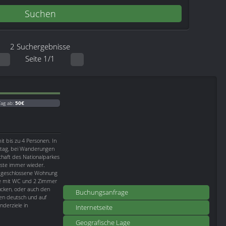
2 Suchergebnisse
Seite 1/1
Tag ab:
50€
t bis zu 4 Personen. In
lltag, bei Wanderungen
chaft des Nationalparkes
äste immer wieder.
abgeschlossene Wohnung
he mit WC und 2 Zimmer
tücken, oder auch den
Buchungsanfrage
en deutsch und auf
derziele in
Internetseite
Geografische Lage