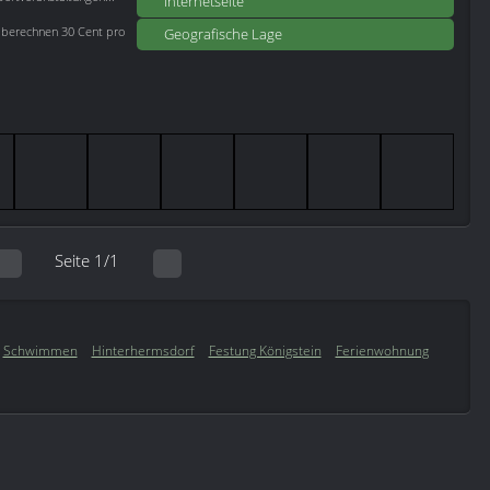
Internetseite
r berechnen 30 Cent pro
Geografische Lage
Seite 1/1
Schwimmen
Hinterhermsdorf
Festung Königstein
Ferienwohnung