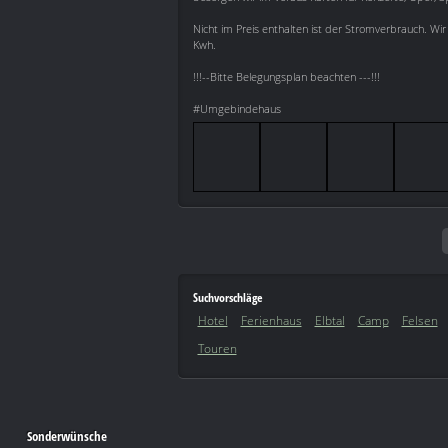
Nicht im Preis enthalten ist der Stromverbrauch. Wi
Kwh.
!!!--Bitte Belegungsplan beachten ---!!!
#Umgebindehaus
Suchvorschläge
Hotel
Ferienhaus
Elbtal
Camp
Felsen
Touren
Sonderwünsche