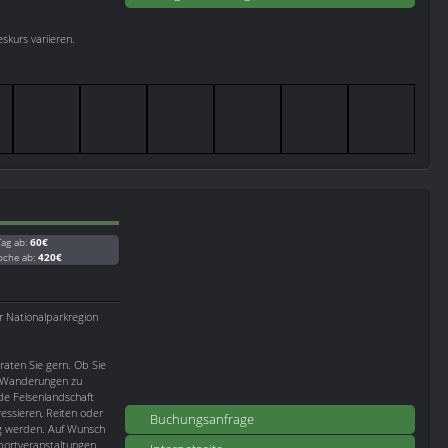
skurs variieren.
Tag ab:
60€
oche ab:
420€
r Nationalparkregion
aten Sie gern. Ob Sie
n Wanderungen zu
de Felsenlandschaft
ressieren, Reiten oder
Buchungsanfrage
g werden. Auf Wunsch
portveranstaltungen...