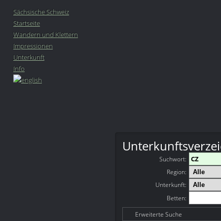
Sächsische Schweiz
Startseite
Wandern und Klettern
Impressionen
Unterkunft
Info
Unterkunftsverzei
Suchwort
:
Region:
Unterkunft:
Betten:
Erweiterte Suche