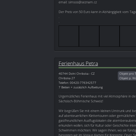
email: simsos@seznam.cz
Der Preis von 50 Euro kann in Abhängigkeit vom Tage
.
.
Ferienhaus Petra
40744
Dolni Chribska - CZ
Objekt pro 
Chribska 27
Objekt p. W
Telefon: 00420-776342577
7 Betten + zusätzlich Aufbettung
Urgemütliches Ferienhaus mit viel Atmosphäre in de
Sächsisch-Böhmische Schweiz!
Wir begrüßen Sie mit einem kleinen Umtrunk und ber
auf abenteuerlichen Klettertouren oder gemütliche
gastfreundlichen Ausflugslokalen die atemberauben
erkunden wollen, sich für Kultur oder Geschichte inte
Schwimmen möchten: Wir sagen Ihnen, wo sie fündi
besorgen wir im Voraus Karten für Konzerte, Oper, S