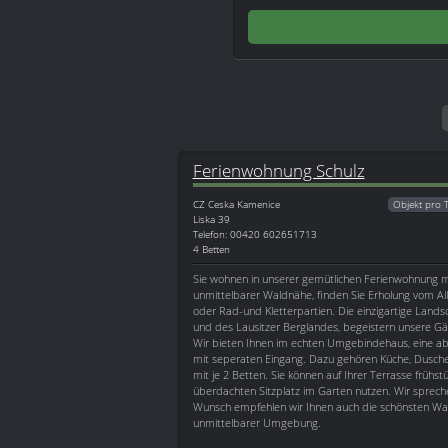
Ferienwohnung Schulz
CZ
Ceska Kamenice
Objekt pro 
Liska 39
Telefon: 00420 602651713
4 Betten
Sie wohnen in unserer gemütlichen Ferienwohnung mi
unmittelbarer Waldnähe, finden Sie Erholung vom A
oder Rad-und Kletterpartien. Die einzigartige Lands
und des Lausitzer Berglandes, begeistern unsere G
Wir bieten Ihnen im echten Umgebindehaus, eine 
mit seperaten Eingang. Dazu gehören Küche, Dusc
mit je 2 Betten. Sie können auf Ihrer Terrasse frühs
überdachten Sitzplatz im Garten nutzen. Wir sprech
Wunsch empfehlen wir Ihnen auch die schönsten Wan
unmittelbarer Umgebung.