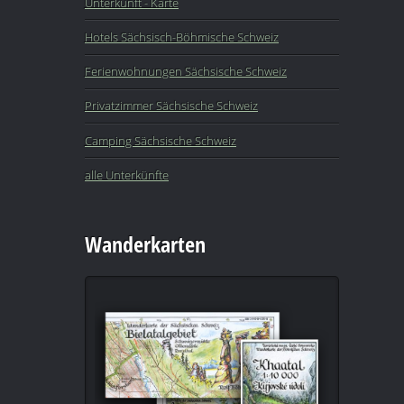
Unterkunft - Karte
Hotels Sächsisch-Böhmische Schweiz
Ferienwohnungen Sächsische Schweiz
Privatzimmer Sächsische Schweiz
Camping Sächsische Schweiz
alle Unterkünfte
Wanderkarten