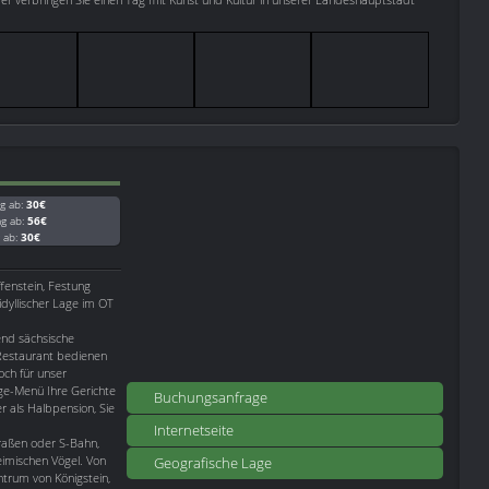
g ab:
30€
ag ab:
56€
g ab:
30€
fenstein, Festung
 idyllischer Lage im OT
end sächsische
Restaurant bedienen
och für unser
nge-Menü Ihre Gerichte
Buchungsanfrage
r als Halbpension, Sie
Internetseite
raßen oder S-Bahn,
imischen Vögel. Von
Geografische Lage
trum von Königstein,