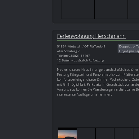
Ferienwohnung Herschmann
01824
Königstein / OT Pfaffendorf
Doppelzi. p. T
Alter Schulweg 7
Objekt pro Ta
Telefon: 035021 67467
12 Betten + zusätzlich Aufbettung
Neu errichtetes Haus in ruhiger, landschaftlich schöner
Festung Königstein und Panoramablick zum Pfaffenst
komfortabel eingerichtete Zimmer, Wohnküche u. Zube
mit Grillmöglichkeit, Parkplatz im Grundstück vorhande
Von uns aus können Sie Wanderungen in die bizarre Be
interessante Ausflüge unternehmen.