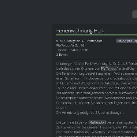
Ferienwohnung Heik
01824
Königstein, OT Pfaffendorf
Objekt pro Ta
Pfaffendorfer Str. 16
Telefon: 035021 67105
3 Betten
Unsere gemütliche Ferienwohnung ist für 2 bis 3 Perso
befindet sich im Ortskern von
Pfaffendorf
in ländlicher
Die Ferienwohnung besteht aus einem Wohnzimmer mi
einen Schlafraum mit Doppelbett und Schlafcouch. Ei
mit Dusche und WC gehört ebenfalls dazu. Das Wohnzi
TV,Radio und Esstisch eingerichtet und mit einer Küche
Zur Küchenausstattung gehören Kochfeld, Mikrowelle, K
Geschirrspüler, Kaffeemaschine, Wasserkocher und Toa
Gartensitzecke können Sie an schönen Tagen Ihre Url
lassen.
Die Vermietung erfolgt ab 5 Übernachtungen.
Die zentrale Lage von
Pfaffendorf
bietet einen guten 
Zu Fuß erreichen Sie unseren Hausberg, den Pfaffenst
berühmten Barbarine. Genießen Sie eine fantastische 
Festung Königstein mit interessanten Ausstellungen o