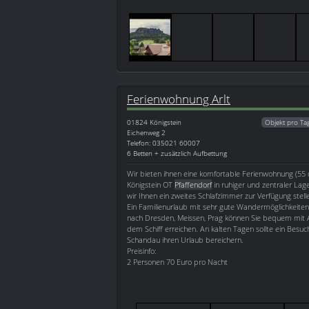
Ferienwohnung Arlt
01824
Königstein
Objekt pro Ta
Eichenweg 2
Telefon: 035021 60007
6 Betten + zusätzlich Aufbettung
Wir bieten ihnen eine komfortable Ferienwohnung (55 
Königstein OT
Pfaffendorf
in ruhiger und zentraler Lag
wir Ihnen ein zweites Schlafzimmer zur Verfügung stell
Ein Familienurlaub mit sehr gute Wandermöglichkeiten 
nach Dresden, Meissen, Prag können Sie bequem mit 
dem Schiff erreichen. An kalten Tagen sollte ein Besu
Schandau ihren Urlaub bereichern.
Preisinfo:
2 Personen 70 Euro pro Nacht