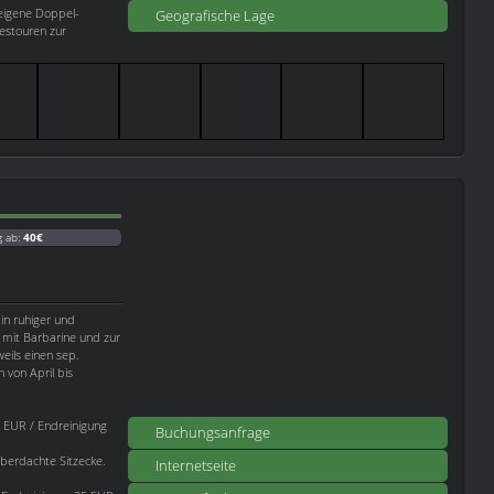
leigene Doppel-
Geografische Lage
estouren zur
g ab:
40€
in ruhiger und
n mit Barbarine und zur
eils einen sep.
 von April bis
 EUR / Endreinigung
Buchungsanfrage
 überdachte Sitzecke.
Internetseite