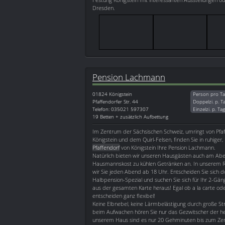
Dresden.
Pension Lachmann
01824
Königstein
Person pro Ta
Pfaffendorfer Str. 44
Doppelzi. p. T
Telefon: 035021 597307
Einzelzi. p. Ta
19 Betten + zusätzlich Aufbettung
Im Zentrum der Sächsischen Schweiz, umringt von Pfaf
Königstein und dem Quirl-Felsen, finden Sie in ruhiger,
Pfaffendorf
von Königstein Ihre Pension Lachmann.
Natürlich bieten wir unseren Hausgästen auch am Ab
Hausmannskost zu kühlen Getränken an. In unserem 
wir Sie jeden Abend ab 18 Uhr. Entscheiden Sie sich d
Halbpension-Spezial und suchen Sie sich für Ihr 2-Gä
aus der gesamten Karte heraus! Egal ob a la carte ode
entscheiden ganz flexibel!
Keine Elbnebel, keine Lärmbelästigung durch große St
beim Aufwachen hören Sie nur das Gezwitscher der he
unserem Haus sind es nur 20 Gehminuten bis zum Zen