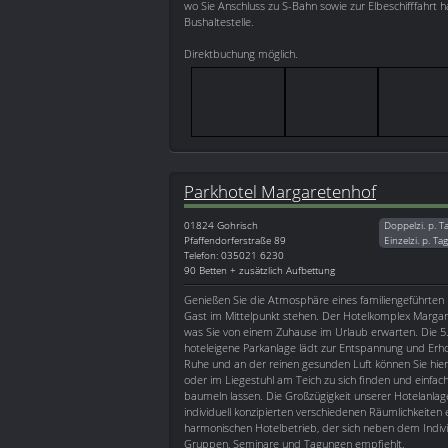
wo Sie Anschluss zu S-Bahn sowie zur Elbeschifffahrt
Bushaltestelle.
Direktbuchung möglich.
Parkhotel Margaretenhof
01824
Gohrisch
Doppelzi. p. T
Pfaffendorferstraße 89
Einzelzi. p. Ta
Telefon: 035021 6230
90 Betten + zusätzlich Aufbettung
Genießen Sie die Atmosphäre eines familiengeführten H
Gast im Mittelpunkt stehen. Der Hotelkomplex Margare
was Sie von einem Zuhause im Urlaub erwarten. Die 5
hoteleigene Parkanlage lädt zur Entspannung und Erhol
Ruhe und an der reinen gesunden Luft können Sie hier
oder im Liegestuhl am Teich zu sich finden und einfach
baumeln lassen. Die Großzügigkeit unserer Hotelanla
individuell konzipierten verschiedenen Räumlichkeiten
harmonischen Hotelbetrieb, der sich neben dem Indivi
Gruppen, Seminare und Tagungen empfiehlt.