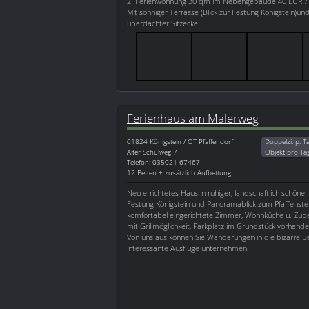
2. Ferienwohnung 30 qm im Nebengebäude 40 EUR / 
Mit sonniger Terrasse (Blick zur Festung Königstein)und 
überdachter Sitzecke.
Ferienhaus am Malerweg
01824
Königstein / OT Pfaffendorf
Doppelzi. p. T
Alter Schulweg 7
Objekt pro Ta
Telefon: 035021 67467
12 Betten + zusätzlich Aufbettung
Neu errichtetes Haus in ruhiger, landschaftlich schöner
Festung Königstein und Panoramablick zum Pfaffenst
komfortabel eingerichtete Zimmer, Wohnküche u. Zube
mit Grillmöglichkeit, Parkplatz im Grundstück vorhande
Von uns aus können Sie Wanderungen in die bizarre Be
interessante Ausflüge unternehmen.