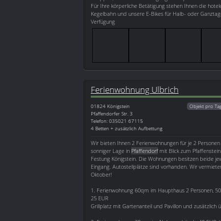
Für Ihre körperliche Betätigung stehen Ihnen die hote
Kegelbahn und unsere E-Bikes für Halb- oder Ganztag
Verfügung
Ferienwohnung Ulbrich
01824
Königstein
Objekt pro Ta
Pfaffendorfer Str. 3
Telefon: 035021 67115
4 Betten + zusätzlich Aufbettung
Wir bieten Ihnen 2 Ferienwohnungen für je 2 Personen 
sonniger Lage in
Pfaffendorf
mit Blick zum Pfaffenstei
Festung Königstein. Die Wohnungen besitzen beide jew
Eingang. Autostellplätze sind vorhanden. Wir vermieten
Oktober!
1. Ferienwohnung 60qm im Haupthaus 2 Personen, 50
25 EUR
Grillplatz mit Gartenanteil und Pavillon und zusätzlich