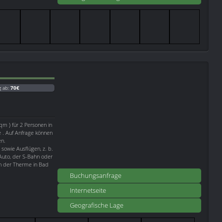
g ab:
70€
qm ) für 2 Personen in
e . Auf Anfrage können
en.
sowie Ausflügen, z. b.
Auto, der S-Bahn oder
ch der Therme in Bad
Buchungsanfrage
Internetseite
Geografische Lage