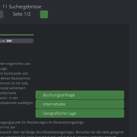
11 Suchergebnisse
Seite 1/2
g ab:
38€
nen eingerichtet und
 Lage.
t Küchenzeile und
n kleines Badezimmer
mmer ist mit Sofa,
nzeile kombiniert.
ühlschrank,
Buchungsanfrage
ster. In der
aubsabende ausklingen
Internetseite
Geografische Lage
Ausgangspunkt für Wanderungen im Elbsandsteingebirge.
ein mit der
Aussicht über die Berge des Elbsandsteingebirges. Besuchen Sie die nahe gelegene
der verbringen Sie einen Tag mit Kunst und Kultur in unserer Landeshauptstadt