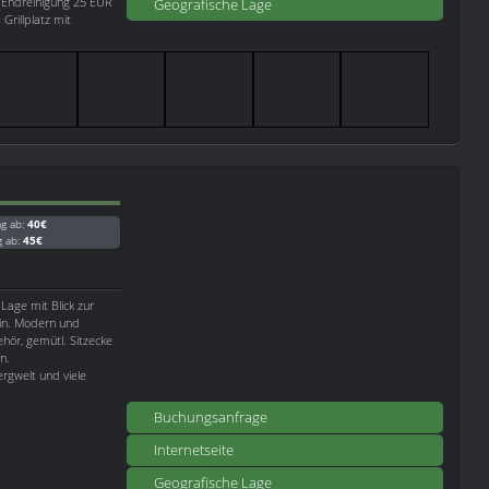
Endreinigung 25 EUR
Geografische Lage
Grillplatz mit
ag ab:
40€
g ab:
45€
 Lage mit Blick zur
ein. Modern und
hör, gemütl. Sitzecke
n.
rgwelt und viele
Buchungsanfrage
Internetseite
Geografische Lage