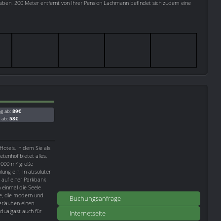
 haben. 200 Meter entfernt von Ihrer Pension Lachmann befindet sich zudem eine
ag ab:
89€
g ab:
58€
otels, in dem Sie als
tenhof bietet alles,
.000 m² große
ung ein. In absoluter
 auf einer Parkbank
 einmal die Seele
ge, die modern und
Buchungsanfrage
 erlauben einen
dualgast auch für
Internetseite