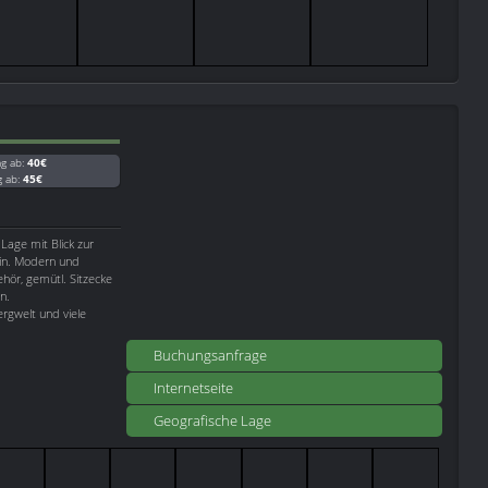
ag ab:
40€
g ab:
45€
 Lage mit Blick zur
ein. Modern und
hör, gemütl. Sitzecke
n.
rgwelt und viele
Buchungsanfrage
Internetseite
Geografische Lage