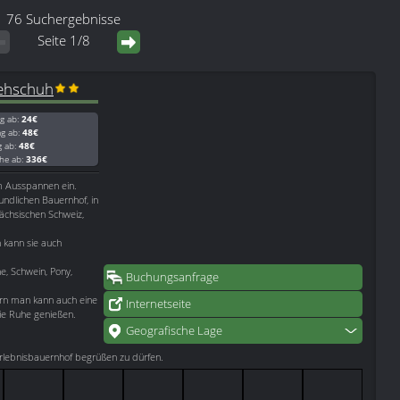
76 Suchergebnisse
Seite 1/8
Rehschuh
g ab:
24€
ag ab:
48€
g ab:
48€
he ab:
336€
m Ausspannen ein.
undlichen Bauernhof, in
Sächsischen Schweiz,
 kann sie auch
e, Schwein, Pony,
Buchungsanfrage
rn man kann auch eine
Internetseite
ie Ruhe genießen.
Geografische Lage
erlebnisbauernhof begrüßen zu dürfen.