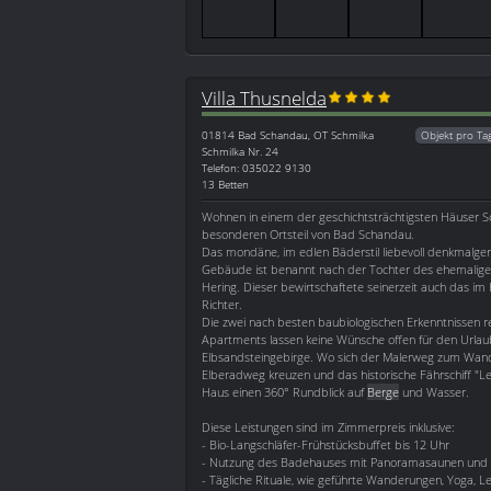
Villa Thusnelda
01814
Bad Schandau, OT Schmilka
Objekt pro Ta
Schmilka Nr. 24
Telefon: 035022 9130
13 Betten
Wohnen in einem der geschichtsträchtigsten Häuser S
besonderen Ortsteil von Bad Schandau.
Das mondäne, im edlen Bäderstil liebevoll denkmalger
Gebäude ist benannt nach der Tochter des ehemaligen
Hering. Dieser bewirtschaftete seinerzeit auch das im
Richter.
Die zwei nach besten baubiologischen Erkenntnissen 
Apartments lassen keine Wünsche offen für den Urlau
Elbsandsteingebirge. Wo sich der Malerweg zum Wan
Elberadweg kreuzen und das historische Fährschiff "Le
Haus einen 360° Rundblick auf
Berge
und Wasser.
Diese Leistungen sind im Zimmerpreis inklusive:
- Bio-Langschläfer-Frühstücksbuffet bis 12 Uhr
- Nutzung des Badehauses mit Panoramasaunen und R
- Tägliche Rituale, wie geführte Wanderungen, Yoga, L