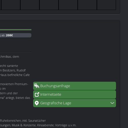
g ab:
208€
chmilkas, dem
echt sanierte
 Besitzers, Rudolf
 Haus befindliche Cafe
renovierten Premium-
Buchungsanfrage
b im
dern und der
Internetseite
na" anlegt, bietet das
Geografische Lage
uhebereichen, inkl. Saunatücher
esungen, Musik & Konzerte, Kinoabende, Vorträge u.v.m.