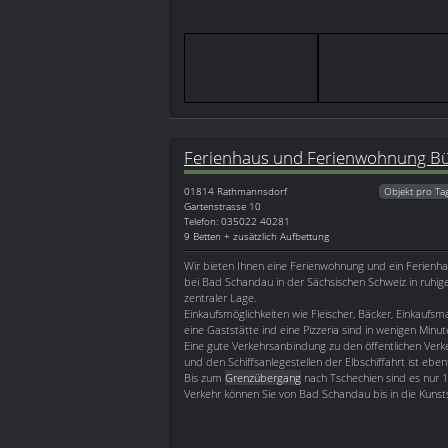
Ferienhaus und Ferienwohnung Bü
01814
Rathmannsdorf
Objekt pro Ta
Gartenstrasse 10
Telefon: 035022 40281
9 Betten + zusätzlich Aufbettung
Wir bieten Ihnen eine Ferienwohnung und ein Ferienh
bei Bad Schandau in der Sächsischen Schweiz in ruhi
zentraler Lage.
Einkaufsmöglichkeiten wie Fleischer, Bäcker, Einkaufsma
eine Gaststätte ind eine Pizzeria sind in wenigen Minu
Eine gute Verkehrsanbindung zu den öffentlichen Verk
und den Schiffsanlegestellen der Elbschiffahrt ist eben
Bis zum
Grenzübergang
nach Tschechien sind es nur 
Verkehr können Sie von Bad Schandau bis in die Kunst