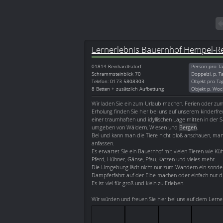
Lernerlebnis Bauernhof Hempel-
01814
Reinhardtsdorf
Person pro Ta
Schrammsteinblick 70
Doppelzi. p. T
Telefon: 0173 5808303
Objekt pro Ta
8 Betten + zusätzlich Aufbettung
Objekt p. Woc
Wir laden Sie ein zum Urlaub machen, Ferien oder zu
Erholung finden Sie hier bei uns auf unserem kinderfre
einer traumhaften und idyllischen Lage mitten in der 
umgeben von Wäldern, Wiesen und
Bergen
.
Bei und kann man die Tiere nicht bloß anschauen, man
anfassen.
Es erwartet Sie ein Bauernhof mit vielen Tieren wie Küh
Pferd, Hühner, Gänse, Pfau, Katzen und vieles mehr.
Die Umgebung lädt nicht nur zum Wandern ein sonde
Dampferfahrt auf der Elbe machen oder einfach nur d
Es ist viel für groß und klein zu Erleben.
Wir würden und freuen Sie hier bei uns auf dem Lern