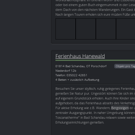
oder bei einem guten Buch eingemummelt in der Lesek
dem Dach von den nächsten Wanderungen. Ein Gast ka
Nach langen Touren erholen sich eure müden Füße u
Ferienhaus Hanewald
01814
Bad Schandau, OT Porschdorf
Objekt pro Ta
Niederdorf 12b
Telefon: 035022 42651
4 Betten + zusätzlich Aufbettung
Besuchen Sie unser idyllisch, ruhig gelegenes Ferienha
genießen Sie Natur pur. Ungestört können Sie sich im
auf eigenem Grundstück erholen. Auch Ihre Kinder sin
aufgehoben, da das Ferienhaus abseits des Verkehrsge
Für aktive Erholung wie z.B. Wandern,
Bergsteigen
ist 
zentraler Ausgangspunkt. In naher Umgebung können S
Toscanatherme" in Bad Schandau relaxen sowie weite
Erholungseinrichtungen genießen.