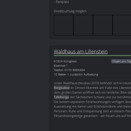
- Parkplatz
Direktbuchung möglich
Waldhaus am Lilienstein
01824
Königstein
Objekt pro Ta
Ebenheit 1
Telefon: 0173 9065404
10 Betten + zusätzlich Aufbettung
Unser Waldhaus (Neubau 2010) befindet sich in traum
Bergkulisse
im Ortsteil Ebenheit am Fuße des Lilienst
dem großen Garten eröffnet sich ein herrlicher Blick üb
Tafelberge
der Sächsischen Schweiz und zur berühmten
Die beiden separaten Ferienwohnungen verfügen über
Ausstattung mit Kamin und Echtholzmöbeln und bieten P
Personen. Ruhe und Entspannung sind an diesem Fle
Elbsandsteingebirge garantiert - wir freuen uns auf Ih