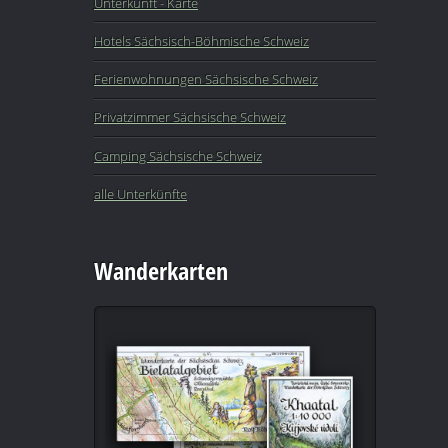
Unterkunft - Karte
Hotels Sächsisch-Böhmische Schweiz
Ferienwohnungen Sächsische Schweiz
Privatzimmer Sächsische Schweiz
Camping Sächsische Schweiz
alle Unterkünfte
Wanderkarten