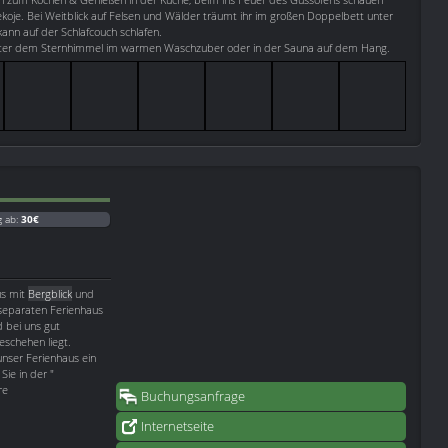
oje. Bei Weitblick auf Felsen und Wälder träumt ihr im großen Doppelbett unter
nn auf der Schlafcouch schlafen.
nter dem Sternhimmel im warmen Waschzuber oder in der Sauna auf dem Hang.
g ab:
30€
us mit
Bergblick
und
 separaten Ferienhaus
d bei uns gut
schehen liegt.
unser Ferienhaus ein
ie in der "
re
Buchungsanfrage
Internetseite