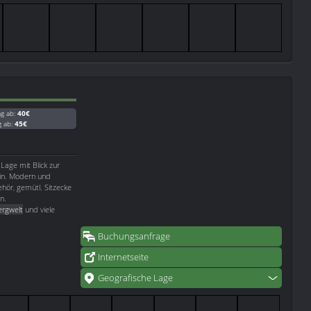
ag ab:
40€
g ab:
45€
 Lage mit Blick zur
ein. Modern und
hör, gemütl. Sitzecke
n.
ergwelt
und viele
Buchungsanfrage
Internetseite
Geografische Lage