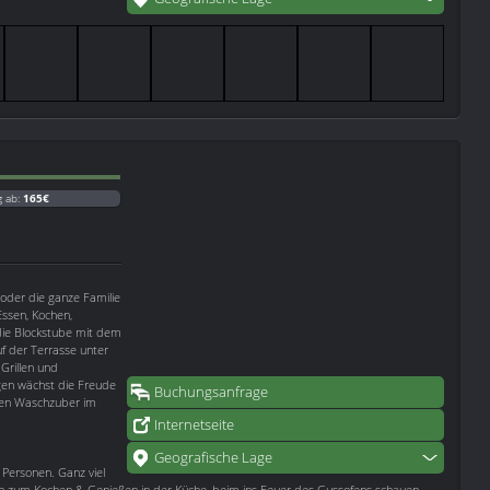
g ab:
165€
oder die ganze Familie
ssen, Kochen,
 die Blockstube mit dem
f der Terrasse unter
Grillen und
en wächst die Freude
Buchungsanfrage
aren Waschzuber im
Internetseite
Geografische Lage
Personen. Ganz viel
 zum Kochen & Genießen in der Küche, beim ins Feuer des Gussofens schauen