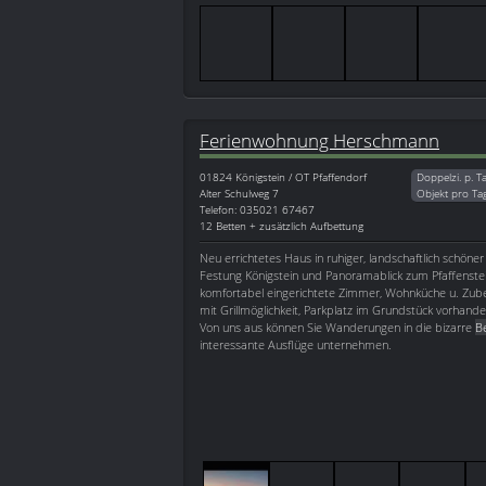
Ferienwohnung Herschmann
01824
Königstein / OT Pfaffendorf
Doppelzi. p. T
Alter Schulweg 7
Objekt pro Ta
Telefon: 035021 67467
12 Betten + zusätzlich Aufbettung
Neu errichtetes Haus in ruhiger, landschaftlich schöner
Festung Königstein und Panoramablick zum Pfaffenst
komfortabel eingerichtete Zimmer, Wohnküche u. Zube
mit Grillmöglichkeit, Parkplatz im Grundstück vorhande
Von uns aus können Sie Wanderungen in die bizarre
B
interessante Ausflüge unternehmen.