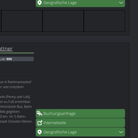
Geografische Lage
ttner
g ab:
90€
aus in Rathmannsdorf
ger und trotzdem
rkt (Penny und Lidl),
ten zu Fuß erreichbar.
ehrsmitteln Bus, Bahn
falls gegeben.
Buchungsanfrage
10 km. Im S-Bahn-
stadt Dresden fahren.
Internetseite
Geografische Lage