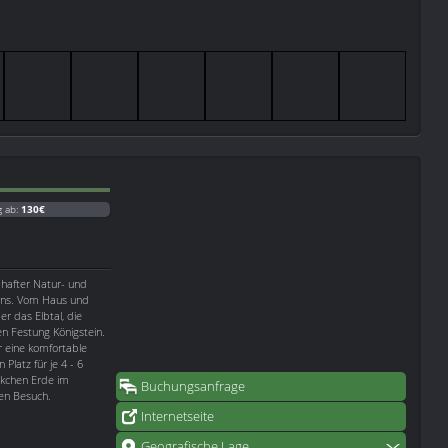
g ab:
130€
hafter Natur- und
eins. Vom Haus und
er das Elbtal, die
 Festung Königstein.
 eine komfortable
latz für je 4 - 6
ckchen Erde im
Buchungsanfrage
ren Besuch.
Internetseite
Geografische Lage