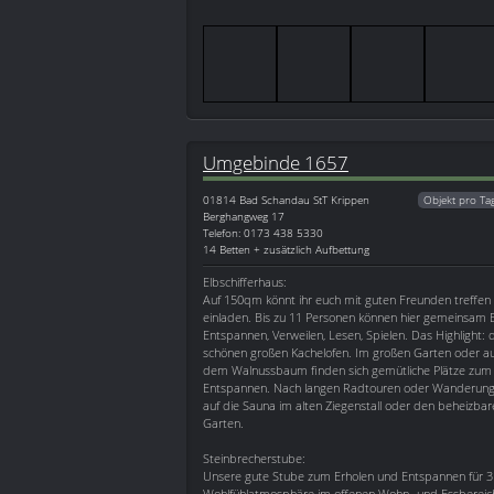
Umgebinde 1657
01814
Bad Schandau StT Krippen
Objekt pro Ta
Berghangweg 17
Telefon: 0173 438 5330
14 Betten + zusätzlich Aufbettung
Elbschifferhaus:
Auf 150qm könnt ihr euch mit guten Freunden treffen 
einladen. Bis zu 11 Personen können hier gemeinsam E
Entspannen, Verweilen, Lesen, Spielen. Das Highlight:
schönen großen Kachelofen. Im großen Garten oder au
dem Walnussbaum finden sich gemütliche Plätze zum 
Entspannen. Nach langen Radtouren oder Wanderung
auf die Sauna im alten Ziegenstall oder den beheizb
Garten.
Steinbrecherstube:
Unsere gute Stube zum Erholen und Entspannen für 3 
Wohlfühlatmosphäre im offenen Wohn- und Essbereich