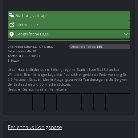
Buchungsanfrage
Internetseite
Geografische Lage
01814
Bad Schandau, OT Ostrau
Objekt pro Tag ab:
55€
Falkensteinstraße 3B
Telefon: 035022 40421
3 Betten
Unser Haus befindet sich im höher gelegenen Stadtteil von Bad Schandau.
Wir bieten Ihnen in ruhiger Lage eine freundlich eingerichtete Ferienwohnung für
2-3 Personen. Es ist ein idealer Ausgangspunkt für Wanderungen in die Bergwelt
der Sächsischen und Böhmischen Schweiz.
Besuchen Sie auch unsere Internetseite.
Ferienhaus Königsnase