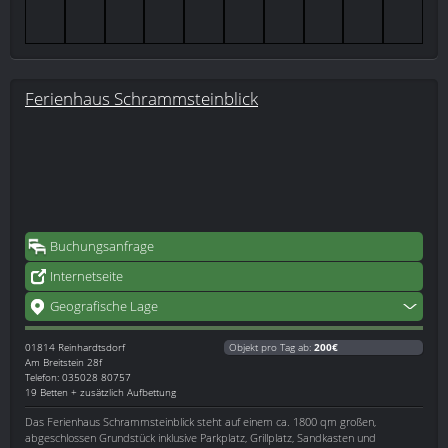
Ferienhaus Schrammsteinblick
Buchungsanfrage
Internetseite
Geografische Lage
01814
Reinhardtsdorf
Objekt pro Tag ab:
200€
Am Breitstein 28f
Telefon: 035028 80757
19 Betten + zusätzlich Aufbettung
Das Ferienhaus Schrammsteinblick steht auf einem ca. 1800 qm großen,
abgeschlossen Grundstück inklusive Parkplatz, Grillplatz, Sandkasten und