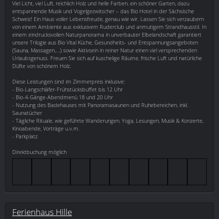
Viel Licht, viel Luft, reichlich Holz und helle Farben, ein schöner Garten, dazu
entspannende Musik und Vogelgezwitscher – das Bio Hotel in der Sächsische
Schweiz! Ein Haus voller Lebensfreude, genau wie wir. Lassen Sie sich verzaubern
von einem Ambiente aus exklusivem Ruderclub und anmutigem Strandhausstil. In
einem eindrucksvollen Naturpanorama in unverbauter Elbelandschaft garantiert
unsere Trilogie aus Bio Vital Küche, Gesundheits- und Entspannungsangeboten
(Sauna, Massagen,...) sowie Aktivsein in reiner Natur einen viel versprechenden
Urlaubsgenuss. Freuen Sie sich auf kuschelige Räume, frische Luft und natürliche
Düfte von schönem Holz.
Diese Leistungen sind im Zimmerpreis inklusive:
- Bio-Langschläfer-Frühstücksbuffet bis 12 Uhr
- Bio-4-Gänge-Abendmenü 18 und 20 Uhr
- Nutzung des Badehauses mit Panoramasaunen und Ruhebereichen, inkl.
Saunatücher
- Tägliche Rituale, wie geführte Wanderungen, Yoga, Lesungen, Musik & Konzerte,
Kinoabende, Vorträge u.v.m.
- Parkplatz
Direktbuchung möglich
Ferienhaus Hille