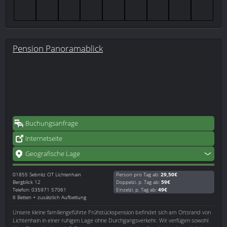
Pension Panoramablick
Buchungsanfrage
Internetseite
Geografische Lage
01855
Sebnitz OT Lichtenhain
Person pro Tag ab:
29,50€
Bergblick 12
Doppelzi. p. Tag ab:
59€
Telefon: 035971 57061
Einzelzi. p. Tag ab:
49€
6 Betten + zusätzlich Aufbettung
Unsere kleine familiengeführte Frühstückspension befindet sich am Ortsrand von
Lichtenhain in einer ruhigen Lage ohne Durchgangsverkehr. Wir verfügen sowohl