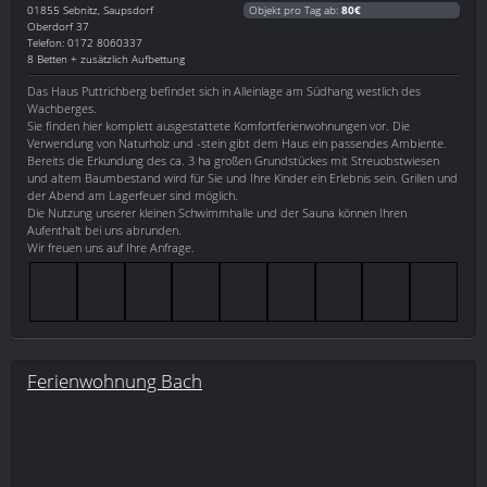
01855
Sebnitz, Saupsdorf
Objekt pro Tag ab:
80€
Oberdorf 37
Telefon: 0172 8060337
8 Betten + zusätzlich Aufbettung
Das Haus Puttrichberg befindet sich in Alleinlage am Südhang westlich des
Wachberges.
Sie finden hier komplett ausgestattete Komfortferienwohnungen vor. Die
Verwendung von Naturholz und -stein gibt dem Haus ein passendes Ambiente.
Bereits die Erkundung des ca. 3 ha großen Grundstückes mit Streuobstwiesen
und altem Baumbestand wird für Sie und Ihre Kinder ein Erlebnis sein. Grillen und
der Abend am Lagerfeuer sind möglich.
Die Nutzung unserer kleinen Schwimmhalle und der Sauna können Ihren
Aufenthalt bei uns abrunden.
Wir freuen uns auf Ihre Anfrage.
Ferienwohnung Bach