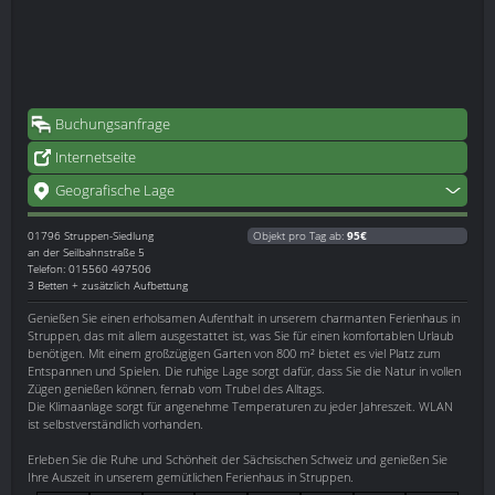
Buchungsanfrage
Internetseite
Geografische Lage
01796
Struppen-Siedlung
Objekt pro Tag ab:
95€
an der Seilbahnstraße 5
Telefon: 015560 497506
3 Betten + zusätzlich Aufbettung
Genießen Sie einen erholsamen Aufenthalt in unserem charmanten Ferienhaus in
Struppen, das mit allem ausgestattet ist, was Sie für einen komfortablen Urlaub
benötigen. Mit einem großzügigen Garten von 800 m² bietet es viel Platz zum
Entspannen und Spielen. Die ruhige Lage sorgt dafür, dass Sie die Natur in vollen
Zügen genießen können, fernab vom Trubel des Alltags.
Die Klimaanlage sorgt für angenehme Temperaturen zu jeder Jahreszeit. WLAN
ist selbstverständlich vorhanden.
Erleben Sie die Ruhe und Schönheit der Sächsischen Schweiz und genießen Sie
Ihre Auszeit in unserem gemütlichen Ferienhaus in Struppen.