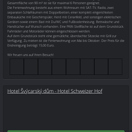
Gesamtfläche von 90 m² ist sie für maximal 6 Personen geeignet.
Die Ferienwohnung besteht aus einem Wohnraum mit SAT-TV, Radio, zwei
separaten Schlafräumen mit Doppelbetten, einer komplett eingerichteten
Einbauküche mit Geschirrspüler, Herd mit Ceranfeld, und sonstigen elektrischen
Geräten sowie einem Bad mit Du/WC und Fußbodenheizung. Bettwäsche und
Handtücher auf Wunsch vorhanden. Eine PKW-Stellfläche ist auf dem Grundstück.
Fahrräder und Motoräder können eingeschlossen werden.
Auf dem Grundstück steht eine gemütliche, überdachte Sitzecke mit Grill zur
Verfügung. Zu mieten ist die Ferienwohnung von Mai bis Oktober. Der Preis für die
Endreinigung beträgt 15,00 Euro.
Wir freuen uns auf Ihren Besuch!
Hotel Švýcarský dům - Hotel Schweizer Hof