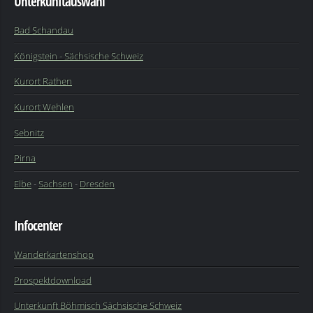
Unterkunftauswahl
Bad Schandau
Königstein - Sächsische Schweiz
Kurort Rathen
Kurort Wehlen
Sebnitz
Pirna
Elbe
-
Sachsen
-
Dresden
Infocenter
Wanderkartenshop
Prospektdownload
Unterkunft Böhmisch Sächsische Schweiz