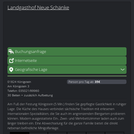
Landgasthof Neue Schänke
Buchungsanfrage
Internetseite
Geografische Lage
01824
Königstein
Person pro Tag ab:
35€
Am Königstein 3
Telefon: 035021/99960
30 Betten + zusätzlich Aufbettung
Am Fuß der Festung Königstein (5 Min.) finden Sie gepflegte Gastlichkeit in ruhiger
Lage. Die Küche des Hauses verbindet sächsische Tradition mit erlesenen
internationalen Spezialitäten, die Sie auch im angrenzenden Biergarten probieren
können. Modern ausgestattete Ein-, Zwei- und Mehrbettzimmer laden auch zum
länger bleiben ein. Eine Abwechselung für die ganze Familie bietet die direkt
nebenan befindliche Minigolfanlage.