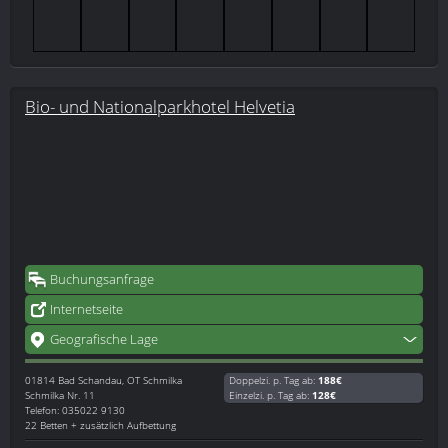
Bio- und Nationalparkhotel Helvetia
Buchungsanfrage
Internetseite
Geografische Lage
01814
Bad Schandau, OT Schmilka
Doppelzi. p. Tag ab:
188€
Schmilka Nr. 11
Einzelzi. p. Tag ab:
128€
Telefon: 035022 9130
22 Betten + zusätzlich Aufbettung