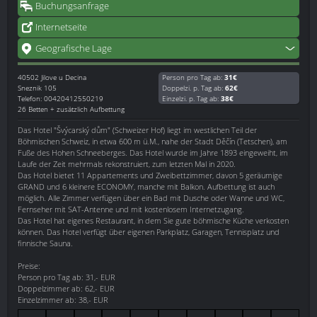
Buchungsanfrage
Internetseite
Geografische Lage
40502
Jilove u Decina
Person pro Tag ab:
31€
Sneznik 105
Doppelzi. p. Tag ab:
62€
Telefon: 00420412550219
Einzelzi. p. Tag ab:
38€
26 Betten + zusätzlich Aufbettung
Das Hotel "Švýcarský dům" (Schweizer Hof) liegt im westlichen Teil der
Böhmischen Schweiz, in etwa 600 m ü.M., nahe der Stadt Děčín (Tetschen), am
Fuße des Hohen Schneeberges. Das Hotel wurde im Jahre 1893 eingeweiht, im
Laufe der Zeit mehrmals rekonstruiert, zum letzten Mal in 2020.
Das Hotel bietet 11 Appartements und Zweibettzimmer, davon 5 geräumige
GRAND und 6 kleinere ECONOMY, manche mit Balkon. Aufbettung ist auch
möglich. Alle Zimmer verfügen über ein Bad mit Dusche oder Wanne und WC,
Fernseher mit SAT-Antenne und mit kostenlosem Internetzugang.
Das Hotel hat eigenes Restaurant, in dem Sie gute böhmische Küche verkosten
können. Das Hotel verfügt über eigenen Parkplatz, Garagen, Tennisplatz und
finnische Sauna.
Preise:
Person pro Tag ab: 31,- EUR
Doppelzimmer ab: 62,- EUR
Einzelzimmer ab: 38,- EUR