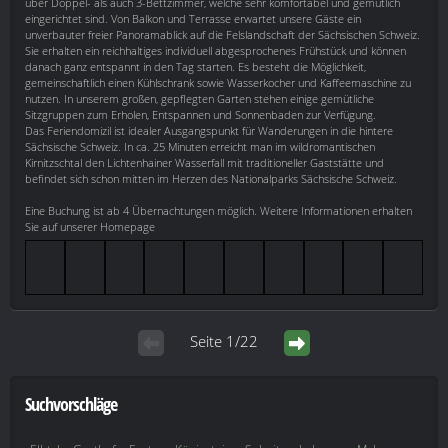
über Doppel- als auch 3-Bettzimmer, welche sehr komfortabel und gemütlich
eingerichtet sind. Von Balkon und Terrasse erwartet unsere Gäste ein
unverbauter freier Panoramablick auf die Felslandschaft der Sächsischen Schweiz.
Sie erhalten ein reichhaltiges individuell abgesprochenes Frühstück und können
danach ganz entspannt in den Tag starten. Es besteht die Möglichkeit,
gemeinschaftlich einen Kühlschrank sowie Wasserkocher und Kaffeemaschine zu
nutzen. In unserem großen, gepflegten Garten stehen einige gemütliche
Sitzgruppen zum Erholen, Entspannen und Sonnenbaden zur Verfügung.
Das Feriendomizil ist idealer Ausgangspunkt für Wanderungen in die hintere
Sächsische Schweiz. In ca. 25 Minuten erreicht man im wildromantischen
Kirnitzschtal den Lichtenhainer Wasserfall mit traditioneller Gaststätte und
befindet sich schon mitten im Herzen des Nationalparks Sächsische Schweiz.
Eine Buchung ist ab 4 Übernachtungen möglich. Weitere Informationen erhalten
Sie auf unserer Homepage
Seite 1/22
Suchvorschläge