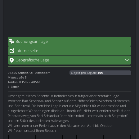
Buchungsanfrage
Internetseite
Geografische Lage
01855
Sebnitz, OT Mittelndorf
Objekt pro Tag ab:
40€
Mittelstraße 3
Telefon: 035022 40561
5 Betten
Unser gemütliches Ferienhaus befindet sich in ruhiger aber zentraler Lage
zwischen Bad Schandau und Sebnitz auf dem Höhenrücken zwischen Kirnitzschtal
und Sebnitztal. Die herrliche Lage bietet die Möglichkeit für wunderschöne und
ausgedehnte Wanderungen direkt ab Unterkunft. Nicht weit entfernt verläuft der
Panoramaweg von Bad Schandau über Mittelndorf, Lichtenhain nach Saupsdorf,
und ein Stück des beliebten Malerweges.
Wir vermieten unser Ferienhaus in den Monaten von April bis Oktober.
Wir freuen uns auf Ihren Besuch !