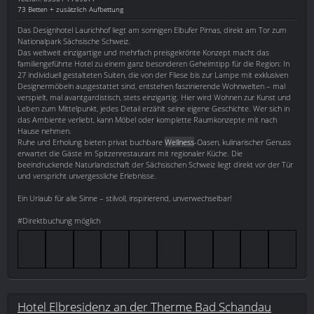
73 Betten + zusätzlich Aufbettung
Das Designhotel Laurichhof liegt am sonnigen Elbufer Pirnas, direkt am Tor zum
Nationalpark Sächsische Schweiz.
Das weltweit einzigartige und mehrfach preisgekrönte Konzept macht das
familiengeführte Hotel zu einem ganz besonderen Geheimtipp für die Region: In
27 individuell gestalteten Suiten, die von der Fliese bis zur Lampe mit exklusiven
Designermöbeln ausgestattet sind, entstehen faszinierende Wohnwelten – mal
verspielt, mal avantgardistisch, stets einzigartig. Hier wird Wohnen zur Kunst und
Leben zum Mittelpunkt, jedes Detail erzählt seine eigene Geschichte. Wer sich in
das Ambiente verliebt, kann Möbel oder komplette Raumkonzepte mit nach
Hause nehmen.
Ruhe und Erholung bieten privat buchbare
Wellness
-Oasen, kulinarischer Genuss
erwartet die Gäste im Spitzenrestaurant mit regionaler Küche. Die
beeindruckende Naturlandschaft der Sächsischen Schweiz liegt direkt vor der Tür
und verspricht unvergessliche Erlebnisse.
Ein Urlaub für alle Sinne – stilvoll, inspirierend, unverwechselbar!
#Direktbuchung möglich
Hotel Elbresidenz an der Therme Bad Schandau