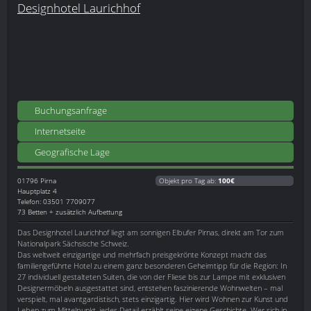
Designhotel Laurichhof
Buchungsanfrage
Internetseite
Geografische Lage
01796
Pirna
Objekt pro Tag ab:
100€
Hauptplatz 4
Telefon: 03501 7709077
73 Betten + zusätzlich Aufbettung
Das Designhotel Laurichhof liegt am sonnigen Elbufer Pirnas, direkt am Tor zum
Nationalpark Sächsische Schweiz.
Das weltweit einzigartige und mehrfach preisgekrönte Konzept macht das
familiengeführte Hotel zu einem ganz besonderen Geheimtipp für die Region: In
27 individuell gestalteten Suiten, die von der Fliese bis zur Lampe mit exklusiven
Designermöbeln ausgestattet sind, entstehen faszinierende Wohnwelten – mal
verspielt, mal avantgardistisch, stets einzigartig. Hier wird Wohnen zur Kunst und
Leben zum Mittelpunkt, jedes Detail erzählt seine eigene Geschichte. Wer sich in