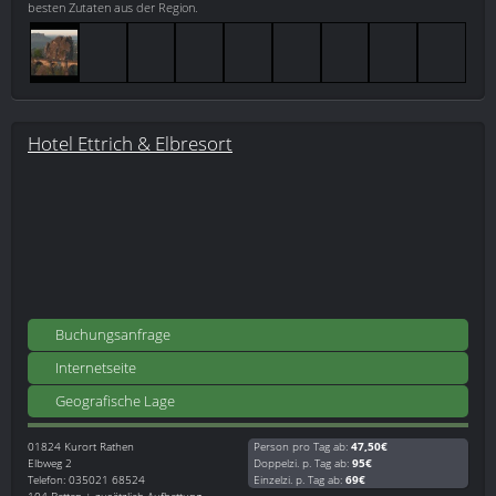
besten Zutaten aus der Region.
Hotel Ettrich & Elbresort
Buchungsanfrage
Internetseite
Geografische Lage
01824
Kurort Rathen
Person pro Tag ab:
47,50€
Elbweg 2
Doppelzi. p. Tag ab:
95€
Telefon: 035021 68524
Einzelzi. p. Tag ab:
69€
104 Betten + zusätzlich Aufbettung