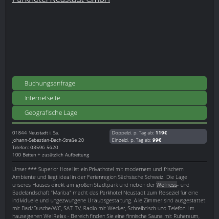
Buchungsanfrage
Internetseite
Geografische Lage
01844
Neustadt i. Sa.
Doppelzi. p. Tag ab:
119€
Johann-Sebastian-Bach-Straße 20
Einzelzi. p. Tag ab:
99€
Telefon: 03596 5620
100 Betten + zusätzlich Aufbettung
Unser *** Superior Hotel ist ein Privathotel mit modernem und frischem
Ambiente und liegt ideal in der Ferienregion Sächsische Schweiz. Die Lage
unseres Hauses direkt am großen Stadtpark und neben der
Wellness
- und
Badelandschaft "Mariba" macht das Parkhotel Neustadt zum Reiseziel für eine
individuelle und ungezwungene Urlaubsgestaltung. Alle Zimmer sind ausgestattet
mit Bad/Dusche/WC, SAT-TV, Radio mit Wecker, Schreibtisch und Telefon. Im
hauseigenen WellRelax - Bereich finden Sie eine finnische Sauna mit Ruheraum,