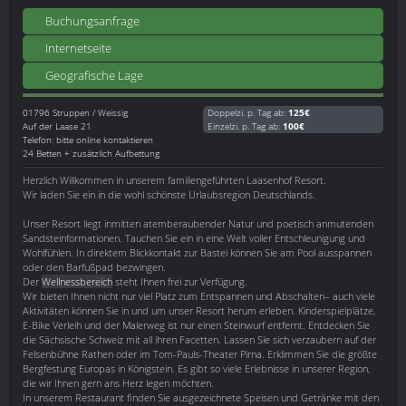
Buchungsanfrage
Internetseite
Geografische Lage
01796
Struppen / Weissig
Doppelzi. p. Tag ab:
125€
Auf der Laase 21
Einzelzi. p. Tag ab:
100€
Telefon: bitte online kontaktieren
24 Betten + zusätzlich Aufbettung
Herzlich Willkommen in unserem familiengeführten Laasenhof Resort.
Wir laden Sie ein in die wohl schönste Urlaubsregion Deutschlands.
Unser Resort liegt inmitten atemberaubender Natur und poetisch anmutenden
Sandsteinformationen. Tauchen Sie ein in eine Welt voller Entschleunigung und
Wohlfühlen. In direktem Blickkontakt zur Bastei können Sie am Pool ausspannen
oder den Barfußpad bezwingen.
Der
Wellnessbereich
steht Ihnen frei zur Verfügung.
Wir bieten Ihnen nicht nur viel Platz zum Entspannen und Abschalten– auch viele
Aktivitäten können Sie in und um unser Resort herum erleben. Kinderspielplätze,
E-Bike Verleih und der Malerweg ist nur einen Steinwurf entfernt. Entdecken Sie
die Sächsische Schweiz mit all ihren Facetten. Lassen Sie sich verzaubern auf der
Felsenbühne Rathen oder im Tom-Pauls-Theater Pirna. Erklimmen Sie die größte
Bergfestung Europas in Königstein. Es gibt so viele Erlebnisse in unserer Region,
die wir Ihnen gern ans Herz legen möchten.
In unserem Restaurant finden Sie ausgezeichnete Speisen und Getränke mit den