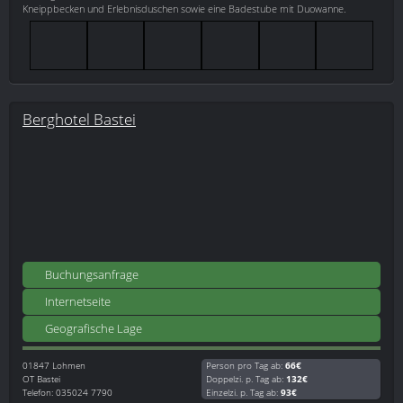
Kneippbecken und Erlebnisduschen sowie eine Badestube mit Duowanne.
Berghotel Bastei
Buchungsanfrage
Internetseite
Geografische Lage
01847
Lohmen
Person pro Tag ab:
66€
OT Bastei
Doppelzi. p. Tag ab:
132€
Telefon: 035024 7790
Einzelzi. p. Tag ab:
93€