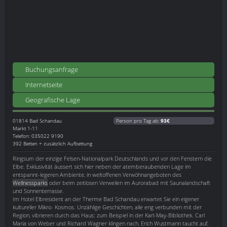
Buchungsanfrage
Internetseite
Geografische Lage
01814
Bad Schandau
Person pro Tag ab:
93€
Markt 1-11
Telefon: 035022 9190
392 Betten + zusätzlich Aufbettung
Ringsum der einzige Felsen-Nationalpark Deutschlands und vor den Fenstern die
Elbe. Exklusivität äussert sich hier neben der atemberaubenden Lage im
entspannt-legeren Ambiente, in weltoffenen Verwöhnangeboten des
Wellnessparks
oder beim zeitlosen Verweilen im Aurorabad mit Saunalandschaft
und Sonnenterrasse.
Im Hotel Elbresident an der Therme Bad Schandau erwartet Sie ein eigener
kultureller Mikro- Kosmos. Unzählige Geschichten, alle eng verbunden mit der
Region, vibrieren durch das Haus: zum Beispiel in der Karl-May-Bibliothek. Carl
Maria von Weber und Richard Wagner klingen nach, Erich Wustmann taucht auf,