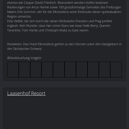
ebenso wie Caspar David Friedrich. Bewundert werden dürfen kostbare
Radierungen von Artur Henne sowie 100 grossformatige Gemälde des Freiburger
Malers Dirk Sommer, der für die Elbresidenz seine Eindrücke dieser spektakulären
Region umsetzte.
Eine Vielfalt, die sich durch die nahen Weltstädte Dresden und Prag perfekt
ergänzt. Kein Wunder, dass hier schon Stars wie etwa Halle Berry, Quentin
Tarantino, Tom Hanks und Christoph Waltz zu Gast waren.
Redaktion: Das Hotel Elbresidenz gehört zu den Sternen unter den Gastgebern in
der Sächsischen Schweiz.
#Direktbuchung möglich
Laasenhof Resort