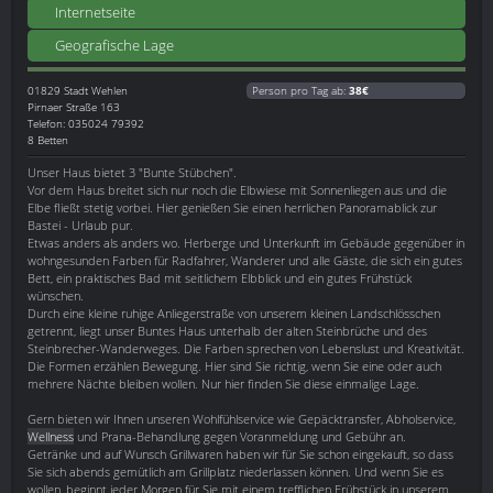
Internetseite
Geografische Lage
01829
Stadt Wehlen
Person pro Tag ab:
38€
Pirnaer Straße 163
Telefon: 035024 79392
8 Betten
Unser Haus bietet 3 "Bunte Stübchen".
Vor dem Haus breitet sich nur noch die Elbwiese mit Sonnenliegen aus und die
Elbe fließt stetig vorbei. Hier genießen Sie einen herrlichen Panoramablick zur
Bastei - Urlaub pur.
Etwas anders als anders wo. Herberge und Unterkunft im Gebäude gegenüber in
wohngesunden Farben für Radfahrer, Wanderer und alle Gäste, die sich ein gutes
Bett, ein praktisches Bad mit seitlichem Elbblick und ein gutes Frühstück
wünschen.
Durch eine kleine ruhige Anliegerstraße von unserem kleinen Landschlösschen
getrennt, liegt unser Buntes Haus unterhalb der alten Steinbrüche und des
Steinbrecher-Wanderweges. Die Farben sprechen von Lebenslust und Kreativität.
Die Formen erzählen Bewegung. Hier sind Sie richtig, wenn Sie eine oder auch
mehrere Nächte bleiben wollen. Nur hier finden Sie diese einmalige Lage.
Gern bieten wir Ihnen unseren Wohlfühlservice wie Gepäcktransfer, Abholservice,
Wellness
und Prana-Behandlung gegen Voranmeldung und Gebühr an.
Getränke und auf Wunsch Grillwaren haben wir für Sie schon eingekauft, so dass
Sie sich abends gemütlich am Grillplatz niederlassen können. Und wenn Sie es
wollen, beginnt jeder Morgen für Sie mit einem trefflichen Frühstück in unserem