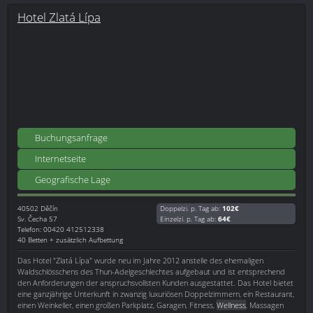
Hotel Zlatá Lípa
Buchungsanfrage
Internetseite
Geografische Lage
40502
Děčín
Doppelzi. p. Tag ab:
102€
Sv. Čecha 57
Einzelzi. p. Tag ab:
64€
Telefon: 00420 412512338
40 Betten + zusätzlich Aufbettung
Das Hotel "Zlatá Lípa" wurde neu im Jahre 2012 anstelle des ehemaligen
Waldschlösschens des Thun-Adelgeschlechtes aufgebaut und ist entsprechend
den Anforderungen der anspruchsvollsten Kunden ausgestattet. Das Hotel bietet
eine ganzjährige Unterkunft in zwanzig luxuriösen Doppelzimmern, ein Restaurant,
einen Weinkeller, einen großen Parkplatz, Garagen, Fitness,
Wellness
, Massagen