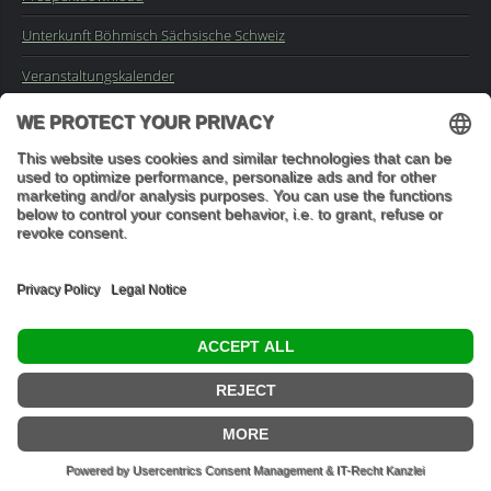
Unterkunft Böhmisch Sächsische Schweiz
Veranstaltungskalender
Kontakt
Impressum
Buchungsanfrage
Mail an die Redaktion
"In den Wäldern sind Dinge, über die nachzudenken man jahrelang
im Moos liegen könnte." (Franz Kafka)
© 2026 Ottmar Vetter,
Elbsandsteingebirge Verlag
- Alle Rechte vorbehalten.
Datenschutzeinstellungen