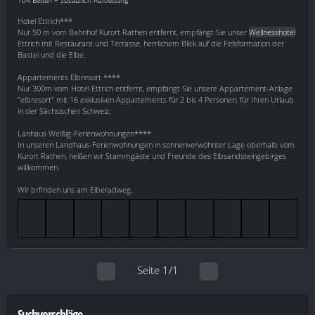
Hotel Ettrich***
Nur 50 m vom Bahnhof Kurort Rathen entfernt, empfängt Sie unser
Wellnesshotel
Ettrich mit Restaurant und Terrasse, herrlichem Blick auf die Felsformation der
Bastei und die Elbe.
Appartements Elbresort ****
Nur 300m vom Hotel Ettrich entfernt, empfängt Sie unsere Appartement-Anlage
"elbresort" mit 16 exklusiven Appartements für 2 bis 4 Personen, für Ihren Urlaub
in der Sächsischen Schweiz.
Lanhaus Weißig-Ferienwohnungen****
In unseren Landhaus-Ferienwohnungen in sonnenverwöhnter Lage oberhalb vom
Kurort Rathen, heißen wir Stammgäste und Freunde des Elbsandsteingebirges
willkommen.
Wir brfinden uns am Elberadweg.
Seite 1/1
Suchvorschläge