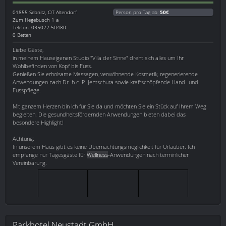
01855
Sebnitz, OT Altendorf
Person pro Tag ab:
50€
Zum Hegebusch 1 a
Telefon: 035022-50480
0 Betten
Liebe Gäste,
in meinem Hauseigenen Studio "Villa der Sinne" dreht sich alles um Ihr
Wohlbefinden von Kopf bis Fuss.
Genießen Sie erholsame Massagen, verwöhnende Kosmetik, regenerierende
Anwendungen nach Dr. h.c. P. Jentschura sowie kraftschöpfende Hand- und
Fusspflege.
Mit ganzem Herzen bin ich für Sie da und möchten Sie ein Stück auf Ihrem Weg
begleiten. Die gesundheitsfördernden Anwendungen bieten dabei das
besondere Highlight!
Achtung:
In unserem Haus gibt es keine Übernachtungsmöglichkeit für Urlauber. Ich
empfange nur Tagesgäste für
Wellness
-Anwendungen nach terminlicher
Vereinbarung.
Parkhotel Neustadt GmbH