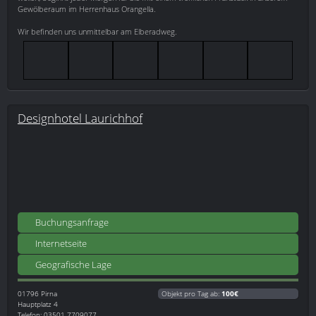
Gewölberaum im Herrenhaus Orangella.
Wir befinden uns unmittelbar am Elberadweg.
Designhotel Laurichhof
Buchungsanfrage
Internetseite
Geografische Lage
01796
Pirna
Objekt pro Tag ab:
100€
Hauptplatz 4
Telefon: 03501 7709077