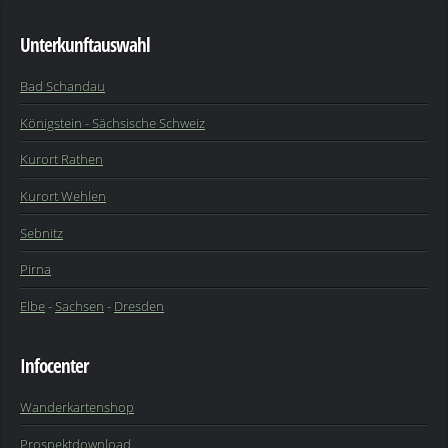
Unterkunftauswahl
Bad Schandau
Königstein - Sächsische Schweiz
Kurort Rathen
Kurort Wehlen
Sebnitz
Pirna
Elbe
-
Sachsen
-
Dresden
Infocenter
Wanderkartenshop
Prospektdownload