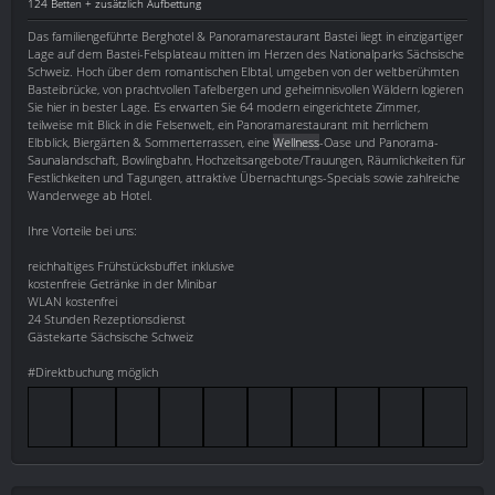
124 Betten + zusätzlich Aufbettung
Das familiengeführte Berghotel & Panoramarestaurant Bastei liegt in einzigartiger
Lage auf dem Bastei-Felsplateau mitten im Herzen des Nationalparks Sächsische
Schweiz. Hoch über dem romantischen Elbtal, umgeben von der weltberühmten
Basteibrücke, von prachtvollen Tafelbergen und geheimnisvollen Wäldern logieren
Sie hier in bester Lage. Es erwarten Sie 64 modern eingerichtete Zimmer,
teilweise mit Blick in die Felsenwelt, ein Panoramarestaurant mit herrlichem
Elbblick, Biergärten & Sommerterrassen, eine
Wellness
-Oase und Panorama-
Saunalandschaft, Bowlingbahn, Hochzeitsangebote/Trauungen, Räumlichkeiten für
Festlichkeiten und Tagungen, attraktive Übernachtungs-Specials sowie zahlreiche
Wanderwege ab Hotel.
Ihre Vorteile bei uns:
reichhaltiges Frühstücksbuffet inklusive
kostenfreie Getränke in der Minibar
WLAN kostenfrei
24 Stunden Rezeptionsdienst
Gästekarte Sächsische Schweiz
#Direktbuchung möglich