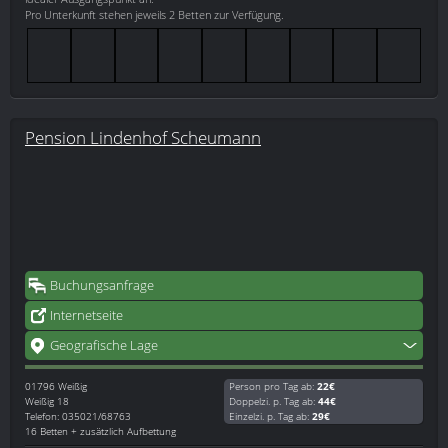
Pro Unterkunft stehen jeweils 2 Betten zur Verfügung.
Pension Lindenhof Scheumann
Buchungsanfrage
Internetseite
Geografische Lage
01796
Weißig
Person pro Tag ab:
22€
Weißig 18
Doppelzi. p. Tag ab:
44€
Telefon: 035021/68763
Einzelzi. p. Tag ab:
29€
16 Betten + zusätzlich Aufbettung