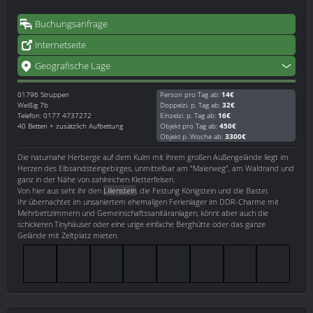
Buchungsanfrage
Internetseite
Geografische Lage
01796
Struppen
Person pro Tag ab:
14€
Weißig 7b
Doppelzi. p. Tag ab:
32€
Telefon: 0177 4737272
Einzelzi. p. Tag ab:
16€
40 Betten + zusätzlich Aufbettung
Objekt pro Tag ab:
450€
Objekt p. Woche ab:
3300€
Die naturnahe Herberge auf dem Kulm mit ihrem großen Außengelände liegt im
Herzen des Elbsandsteingebirges, unmittelbar am "Malerweg", am Waldrand und
ganz in der Nähe von zahlreichen Kletterfelsen.
Von hier aus seht ihr den
Lilienstein
, die Festung Königstein und die Bastei.
Ihr übernachtet im unsaniertem ehemaligen Ferienlager im DDR-Charme mit
Mehrbettzimmern und Gemeinschaftssanitäranlagen, könnt aber auch die
schickeren Tinyhäuser oder eine urige einfache Berghütte oder das ganze
Gelände mit Zeltplatz mieten.