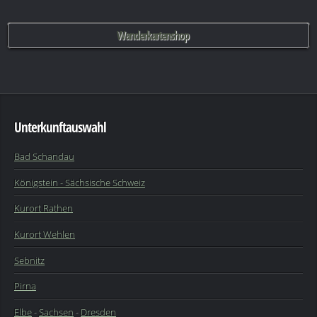
Wanderkartenshop
Unterkunftauswahl
Bad Schandau
Königstein - Sächsische Schweiz
Kurort Rathen
Kurort Wehlen
Sebnitz
Pirna
Elbe
-
Sachsen
-
Dresden