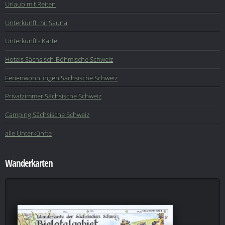
Urlaub mit Reiten
Unterkunft mit Sauna
Unterkunft - Karte
Hotels Sächsisch-Böhmische Schweiz
Ferienwohnungen Sächsische Schweiz
Privatzimmer Sächsische Schweiz
Camping Sächsische Schweiz
alle Unterkünfte
Wanderkarten