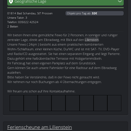
Geografische Lage
01814
Bad Schandau, StT Prossen
Objekt pro Tag ab:
32€
Untere Talstr. 3
Telefon: 035022 42524
2 Betten
Wir bieten Ihnen eine gemütliche Fewo für 2 Personen, in sonniger und ruhiger
zentraler Lage, direkt am Elbradweg, mit Blick auf den
Lilienstein
.
Unsere Fewo ( 24qm ) besteht aus einem praktischen kombinierten
Wohn-/Schlafraum, einer kleinen Küche, Du/WC und ist mit SAT- TV, DVD-Player
und Radio/CD ausgestattet. Sie hat einen separaten Eingang und liegt Parterre.
Dazu gehört eine halbüberdachte Terrasse mit Holzgartenmöbeln.
Ihr Fahrzeug hat einen eigenen Parkplatz auf dem Grundstück.
Gern können Sie auch unsere Fahrräder für eine Radtour auf dem Elbradweg
ausleihen.
Bitte haben Sie Verständnis, daß in der Fewo nicht geraucht wird.
Wir nehmen nur noch Buchungen ab 4 Übernachtungen entgegen.
Wir freuen uns schon auf Ihre Kontaktaufnahme.
Ferienscheune am Lilienstein