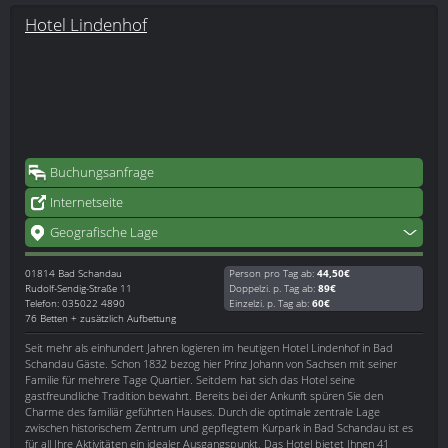
Hotel Lindenhof
Buchungsanfrage
Internetseite
Geografische Lage
01814
Bad Schandau
Person pro Tag ab:
44,50€
Rudolf-Sendig-Straße 11
Doppelzi. p. Tag ab:
89€
Telefon: 035022 4890
Einzelzi. p. Tag ab:
60€
76 Betten + zusätzlich Aufbettung
Seit mehr als einhundert Jahren logieren im heutigen Hotel Lindenhof in Bad
Schandau Gäste. Schon 1832 bezog hier Prinz Johann von Sachsen mit seiner
Familie für mehrere Tage Quartier. Seitdem hat sich das Hotel seine
gastfreundliche Tradition bewahrt. Bereits bei der Ankunft spüren Sie den
Charme des familiär geführten Hauses. Durch die optimale zentrale Lage
zwischen historischem Zentrum und gepflegtem Kurpark in Bad Schandau ist es
für all Ihre Aktivitäten ein idealer Ausgangspunkt. Das Hotel bietet Ihnen 41