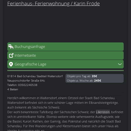
Ferienhaus- Ferienwohnung / Karin Fröde
Buchungsanfrage
Internetseite
Geografische Lage
01814
Bad-Schandau Stadtteil Waltersdorf
Objekt pro Tag ab:
35€
Neuporschdorfer Straße 64c
Objekt p. Woche ab:
245€
Telefon: 03502240538
4 Betten
Herzlich willkommen in Waltersdorf, einem Ortsteil der Stadt Bad Schandau.
Waltersdorf befindet sich in sehr schöner Lage mitten im Elbsandsteingebirge,
auch bekannt als Sächsische Schweiz.
Der wohl bekannteste Tafelberg der Sächsischen Schweiz, der
Lilienstein
, befindet
sich in unmittelbarer Nähe. Ebenso weitere viele sehenswerte Ausflugsziele, wie
die Bastei, Kurort Rathen, der Gamrig, das Polenztal und natürlich die Stadt Bad
Schandau. Für Ihre Wanderungen und Klettertouren bietet sich unser Haus als
idealer Ausgangspunkt an.