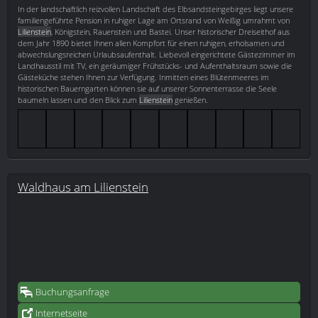
In der landschaftlich reizvollen Landschaft des Elbsandsteingebirges liegt unsere
familiengeführte Pension in ruhiger Lage am Ortsrand von Weißig umrahmt von
Lilienstein
, Königstein, Rauenstein und Bastei. Unser historischer Dreiseithof aus
dem Jahr 1890 bietet Ihnen allen Kompfort für einen ruhigen, erholsamen und
abwechslungsreichen Urlaubsaufenthalt. Liebevoll eingerichtete Gästezimmer im
Landhausstil mit TV, ein geräumiger Frühstücks- und Aufenthaltsraum sowie die
Gästeküche stehen Ihnen zur Verfügung. Inmitten eines Blütenmeeres im
historischen Bauerngarten können sie auf unserer Sonnenterrasse die Seele
baumeln lassen und den Blick zum
Lilienstein
genießen.
Waldhaus am Lilienstein
Buchungsanfrage
Internetseite