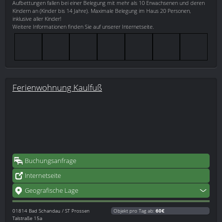
Aufbettungen fallen bei einer Belegung mit mehr als 10 Erwachsenen und deren
Kindern an (Kinder bis 14 Jahre). Maximale Belegung im Haus 20 Personen,
inklusive aller Kinder!
Weitere Informationen finden Sie auf unserer Internetseite.
Ferienwohnung Kaulfuß
Buchungsanfrage
Internetseite
Geografische Lage
01814
Bad Schandau / ST Prossen
Objekt pro Tag ab:
60€
Talstraße 15a