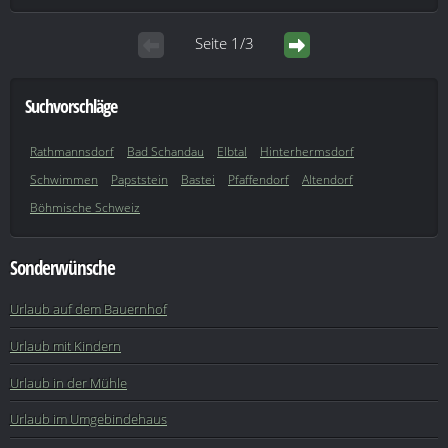
Seite 1/3
Suchvorschläge
Rathmannsdorf
Bad Schandau
Elbtal
Hinterhermsdorf
Schwimmen
Papststein
Bastei
Pfaffendorf
Altendorf
Böhmische Schweiz
Sonderwünsche
Urlaub auf dem Bauernhof
Urlaub mit Kindern
Urlaub in der Mühle
Urlaub im Umgebindehaus