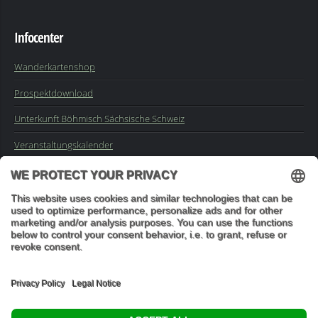
Infocenter
Wanderkartenshop
Prospektdownload
Unterkunft Böhmisch Sächsische Schweiz
Veranstaltungskalender
Kontakt
Impressum
Buchungsanfrage
Mail an die Redaktion
"In den Wäldern sind Dinge, über die nachzudenken man jahrelang