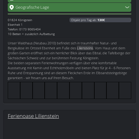
Geografische Lage
01824
Königstein
Objekt pro Tag ab:
130€
Ebenheit 1
Telefon: 0173 9065404
10 Betten + zusätzlich Aufbettung
Unser Waldhaus (Neubau 2010) befindet sich in traumhafter Natur- und
Bergkulisse im Ortsteil Ebenheit am Fuße des
Liliensteins
. Vom Haus und dem
großen Garten eröffnet sich ein herrlicher Blick über das Elbtal, die Tafelberge der
Sächsischen Schweiz und zur berühmten Festung Königstein.
Die beiden separaten Ferienwohnungen verfügen über eine komfortable
Ausstattung mit Kamin und Echtholzmöbeln und bieten Platz für je 4 - 6 Personen.
Ruhe und Entspannung sind an diesem Fleckchen Erde im Elbsandsteingebirge
garantiert - wir freuen uns auf Ihren Besuch.
Ferienoase Lilienstein