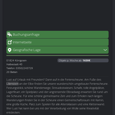
Buchungsanfrage
Internetseite
Geografische Lage
01824
Königstein
Objekt p. Woche ab:
1630€
Halbestadt 40
Telefon: 03502243729
20 Betten
Lust auf Urlaub mit Freunden? Dann auf in die Ferienscheune. Am Fuße des
Lilienstein
an der Elbe finden Sie unsere wunderschön umgebaute Ferienscheune.
Festungsblick, schöne Wanderwege, Streuobstwiesen, Schafe, tolle Angelplätze,
Lagerfeuer, ein Spielplatz und der angrenzende Elbradweg erwarten Sie rund um
die Scheune. Für eine schöne gemeinsame Zeit und zum Erholen nach langen
Wanderungen finden Sie in der Scheune einen Gemeinschaftsraum mit Kamin,
eine große Küche, Platz zum Spielen für alle Altersklassen und eine Kletterwand.
Wer Lust hat kann bei uns mit der Verarbeitung von Wolle seine Kreativität
entdecken.