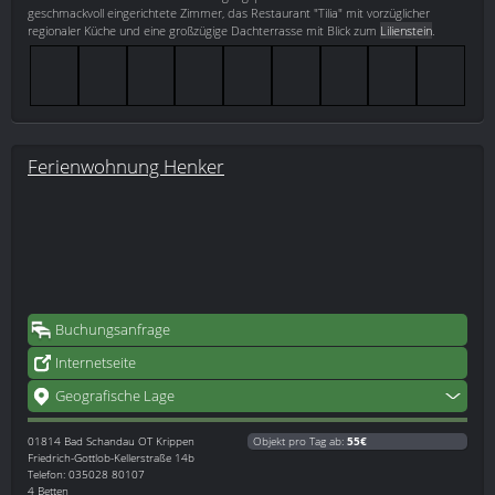
geschmackvoll eingerichtete Zimmer, das Restaurant "Tilia" mit vorzüglicher
regionaler Küche und eine großzügige Dachterrasse mit Blick zum
Lilienstein
.
Ferienwohnung Henker
Buchungsanfrage
Internetseite
Geografische Lage
01814
Bad Schandau OT Krippen
Objekt pro Tag ab:
55€
Friedrich-Gottlob-Kellerstraße 14b
Telefon: 035028 80107
4 Betten