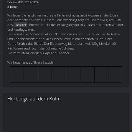
Telefon: 035022 43324
3 Betten
Wir laden Sie herzlich ein in unsere Ferienwohnung nach Prossen an der Elbe in
der Sächsischen Schweiz. Unsere Ferienwohnung liegt am Elberadweg, am Fuße
des
Lilienstein
. Prossen ist ein idealer Ausgangspunkt zu allen bekannten Wander-
und Ausflugszielen.
Der Kurort Bad Schandau ist ca. 3km von uns entfernt. Genießen Sie die Natur-
und Felsenlandschaft der Sächsischen Schweiz, oder erleben Sie bei einer
Dampferfahrt das Elbtal. Der Elberadweg bietet auch viele Möglichkeiten für
Radtouren, auch bis in die Böhmische Schweiz.
Die Vermietung erfolgt für April bis Oktober.
Wir freuen uns auf Ihren Besuch!
Herberge auf dem Kulm