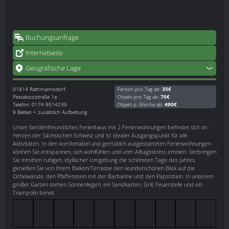
Buchungsanfrage
Internetseite
Geografische Lage
01814
Rathmannsdorf
Person pro Tag ab:
35€
Pestalozzistraße 1a
Objekt pro Tag ab:
70€
Telefon: 0174 9514239
Objekt p. Woche ab:
490€
9 Betten + zusätzlich Aufbettung
Unser familienfreundliches Ferienhaus mit 2 Ferienwohnungen befindet sich im
Herzen der Sächsischen Schweiz und ist idealer Ausgangspunkt für alle
Aktivitäten. In den komfortabel und gemütlich ausgestatteten Ferienwohnungen
können Sie entspannen, sich wohlfühlen und vom Alltagsstress erholen. Verbringen
Sie inmitten ruhigen, idyllischer Umgebung die schönsten Tage des Jahres,
genießen Sie von Ihrem Balkon/Terrasse den wunderschönen Blick auf die
Ochelwände, den Pfaffenstein mit der Barbarine und den Papststein. In unserem
großer Garten stehen Sonnenliegen, ein Sandkasten, Grill, Feuerstelle und ein
Trampolin bereit.