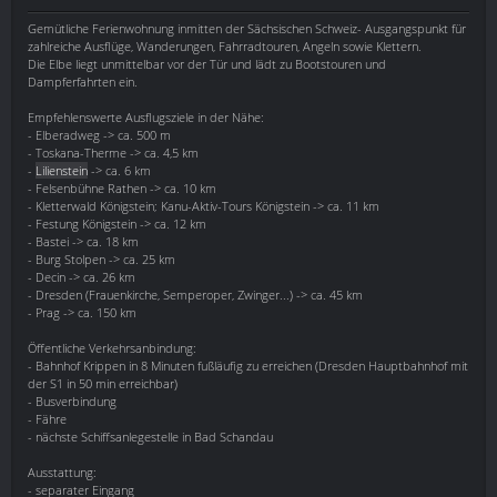
Gemütliche Ferienwohnung inmitten der Sächsischen Schweiz- Ausgangspunkt für
zahlreiche Ausflüge, Wanderungen, Fahrradtouren, Angeln sowie Klettern.
Die Elbe liegt unmittelbar vor der Tür und lädt zu Bootstouren und
Dampferfahrten ein.
Empfehlenswerte Ausflugsziele in der Nähe:
- Elberadweg -> ca. 500 m
- Toskana-Therme -> ca. 4,5 km
-
Lilienstein
-> ca. 6 km
- Felsenbühne Rathen -> ca. 10 km
- Kletterwald Königstein; Kanu-Aktiv-Tours Königstein -> ca. 11 km
- Festung Königstein -> ca. 12 km
- Bastei -> ca. 18 km
- Burg Stolpen -> ca. 25 km
- Decin -> ca. 26 km
- Dresden (Frauenkirche, Semperoper, Zwinger...) -> ca. 45 km
- Prag -> ca. 150 km
Öffentliche Verkehrsanbindung:
- Bahnhof Krippen in 8 Minuten fußläufig zu erreichen (Dresden Hauptbahnhof mit
der S1 in 50 min erreichbar)
- Busverbindung
- Fähre
- nächste Schiffsanlegestelle in Bad Schandau
Ausstattung:
- separater Eingang