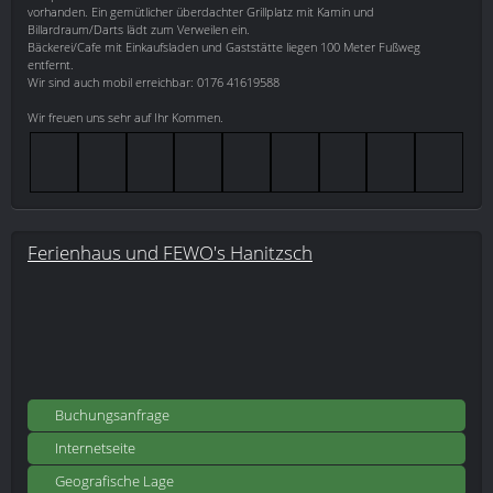
vorhanden. Ein gemütlicher überdachter Grillplatz mit Kamin und
Billardraum/Darts lädt zum Verweilen ein.
Bäckerei/Cafe mit Einkaufsladen und Gaststätte liegen 100 Meter Fußweg
entfernt.
Wir sind auch mobil erreichbar: 0176 41619588
Wir freuen uns sehr auf Ihr Kommen.
Ferienhaus und FEWO's Hanitzsch
Buchungsanfrage
Internetseite
Geografische Lage