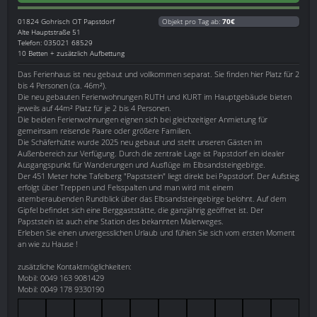
01824
Gohrisch OT Papstdorf
Objekt pro Tag ab:
70€
Alte Hauptstraße 51
Telefon: 035021 68529
10 Betten + zusätzlich Aufbettung
Das Ferienhaus ist neu gebaut und vollkommen separat. Sie finden hier Platz für 2
bis 4 Personen (ca. 46m²).
Die neu gebauten Ferienwohnungen RUTH und KURT im Hauptgebäude bieten
jeweils auf 44m² Platz für je 2 bis 4 Personen.
Die beiden Ferienwohnungen eignen sich bei gleichzeitiger Anmietung für
gemeinsam reisende Paare oder größere Familien.
Die Schäferhütte wurde 2025 neu gebaut und steht unseren Gästen im
Außenbereich zur Verfügung. Durch die zentrale Lage ist Papstdorf ein idealer
Ausgangspunkt für Wanderungen und Ausflüge im Elbsandsteingebirge.
Der 451 Meter hohe Tafelberg "Papststein" liegt direkt bei Papstdorf. Der Aufstieg
erfolgt über Treppen und Felsspalten und man wird mit einem
atemberaubenden Rundblick über das Elbsandsteingebirge belohnt. Auf dem
Gipfel befindet sich eine Berggaststätte, die ganzjährig geöffnet ist. Der
Papststein ist auch eine Station des bekannten Malerweges.
Erleben Sie einen unvergesslichen Urlaub und fühlen Sie sich vom ersten Moment
an wie zu Hause !
zusätzliche Kontaktmöglichkeiten:
Mobil: 0049 163 9081429
Mobil: 0049 178 9330190