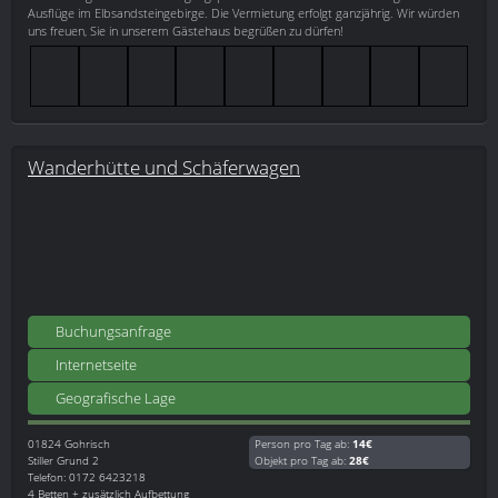
Ausflüge im Elbsandsteingebirge. Die Vermietung erfolgt ganzjährig. Wir würden
uns freuen, Sie in unserem Gästehaus begrüßen zu dürfen!
Wanderhütte und Schäferwagen
Buchungsanfrage
Internetseite
Geografische Lage
01824
Gohrisch
Person pro Tag ab:
14€
Stiller Grund 2
Objekt pro Tag ab:
28€
Telefon: 0172 6423218
4 Betten + zusätzlich Aufbettung