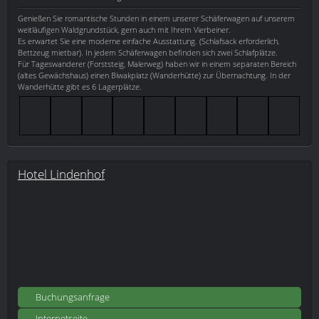
Genießen Sie romantische Stunden in einem unserer Schäferwagen auf unserem
weitläufigen Waldgrundstück, gern auch mit Ihrem Vierbeiner.
Es erwartet Sie eine moderne einfache Ausstattung. (Schlafsack erforderlich,
Bettzeug mietbar). In jedem Schäferwagen befinden sich zwei Schlafplätze.
Für Tageswanderer (Forststeig, Malerweg) haben wir in einem separaten Bereich
(altes Gewächshaus) einen Biwakplatz (Wanderhütte) zur Übernachtung. In der
Wanderhütte gibt es 6 Lagerplätze.
Hotel Lindenhof
Buchungsanfrage
Internetseite