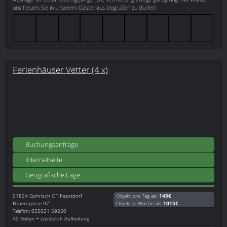
uns freuen, Sie in unserem Gästehaus begrüßen zu dürfen!
Ferienhäuser Vetter (4 x)
Buchungsanfrage
Internetseite
Geografische Lage
01824
Gohrisch OT Papstdorf
Objekt pro Tag ab:
145€
Bauerngasse 97
Objekt p. Woche ab:
1015€
Telefon: 035021 59250
40 Betten + zusätzlich Aufbettung