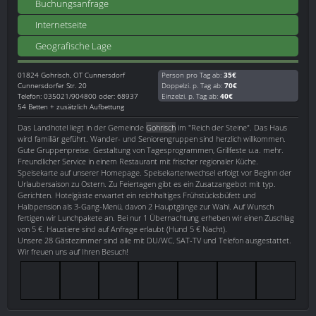
Buchungsanfrage
Internetseite
Geografische Lage
01824
Gohrisch, OT Cunnersdorf
Person pro Tag ab:
35€
Cunnersdorfer Str. 20
Doppelzi. p. Tag ab:
70€
Telefon: 035021/904800 oder: 68937
Einzelzi. p. Tag ab:
40€
54 Betten + zusätzlich Aufbettung
Das Landhotel liegt in der Gemeinde
Gohrisch
im "Reich der Steine". Das Haus
wird familiär geführt. Wander- und Seniorengruppen sind herzlich willkommen.
Gute Gruppenpreise. Gestaltung von Tagesprogrammen, Grillfeste u.a. mehr.
Freundlicher Service in einem Restaurant mit frischer regionaler Küche.
Speisekarte auf unserer Homepage. Speisekartenwechsel erfolgt vor Beginn der
Urlaubersaison zu Ostern. Zu Feiertagen gibt es ein Zusatzangebot mit typ.
Gerichten. Hotelgäste erwartet ein reichhaltiges Frühstücksbüfett und
Halbpension als 3-Gang-Menü, davon 2 Hauptgänge zur Wahl. Auf Wunsch
fertigen wir Lunchpakete an. Bei nur 1 Übernachtung erheben wir einen Zuschlag
von 5 €. Haustiere sind auf Anfrage erlaubt (Hund 5 € Nacht).
Unsere 28 Gästezimmer sind alle mit DU/WC, SAT-TV und Telefon ausgestattet.
Wir freuen uns auf Ihren Besuch!