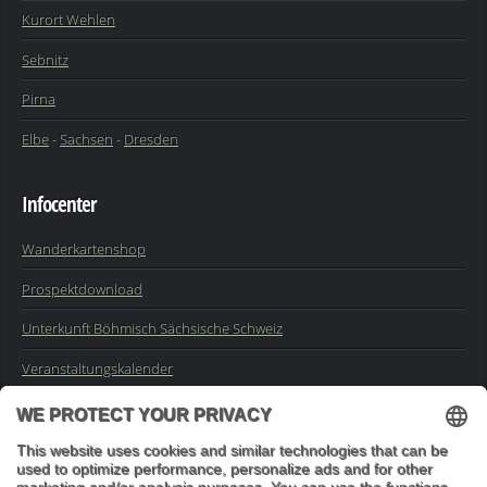
Kurort Wehlen
Sebnitz
Pirna
Elbe
-
Sachsen
-
Dresden
Infocenter
Wanderkartenshop
Prospektdownload
Unterkunft Böhmisch Sächsische Schweiz
Veranstaltungskalender
Kontakt
Impressum