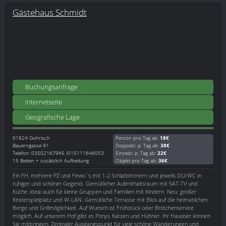
Gästehaus Schmidt
Buchungsanfrage
Internetseite
Geografische Lage
01824
Gohrisch
Person pro Tag ab:
18€
Bauerngasse 91
Doppelzi. p. Tag ab:
38€
Telefon: 03502167945 /015111646053
Einzelzi. p. Tag ab:
22€
15 Betten + zusätzlich Aufbettung
Objekt pro Tag ab:
36€
Ein FH, mehrere PZ und Fewo`s mit 1-2 Schlafzimmern und jeweils DU/WC in
ruhiger und schöner Gegend. Gemütlicher Aufenthaltsraum mit SAT-TV und
Küche, ideal auch für kleine Gruppen und Familien mit Kindern. Neu: großer
Kinderspielplatz und W-LAN. Gemütliche Terrasse mit Blick auf die heimatlichen
Berge und Grillmöglichkeit. Auf Wunsch ist Frühstück oder Brötchenservice
möglich. Auf unserem Hof gibt es Ponys, Katzen und Hühner. Ihr Haustier können
Sie mitbringen. Zentraler Ausgangspunkt für viele schöne Wanderungen und