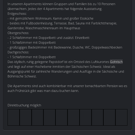
In unseren Apartments können Gruppen und Familien bis zu 10 Personen
übernachten. Jedes der 4 Apartments hat folgende Ausstattung.
Erdgeschoss:
- mit gemütlichem Wohnraum, Kamin und großer Essküche
- beides mit Fußbodenheizung, Terrasse, Bad, Sauna mit Farblichttherapie,
Garderobe, Waschmaschinenraum im Haupthaus
Obergeschoss:
- 2 Schlafzimmer mit Doppelbett und zusätzl. Einzelbett
- 1 Schlafzimmer mit Doppelbett
- großzügiges Badezimmer mit Badewanne, Dusche, WC, Doppelwaschbecken
Dachgeschoss:
- 1 Schlafzimmer mit Doppelbett
Das idyllisch, ruhig gelegene Papstdorf ist ein Ortsteil des Luftkurortes
Gohrisch
und liegt auf einer Hochebene inmitten der Sächsischen Schweiz. Ideal als
Ausgangspunkt für zahlreiche Wanderungen und Ausflüge in die Sächsische und
Böhmische Schweiz.
Die Apartments sind auch kombinierbar mit unserer benachbarten Pension wo es
auch Frühstück gibt was man dazu buchen kann.
Direktbuchung möglich