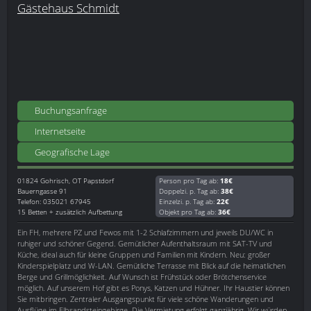
Gästehaus Schmidt
Buchungsanfrage
Internetseite
Geografische Lage
01824
Gohrisch, OT Papstdorf
Person pro Tag ab:
18€
Bauerngasse 91
Doppelzi. p. Tag ab:
38€
Telefon: 035021 67945
Einzelzi. p. Tag ab:
22€
15 Betten + zusätzlich Aufbettung
Objekt pro Tag ab:
36€
Ein FH, mehrere PZ und Fewos mit 1-2 Schlafzimmern und jeweils DU/WC in
ruhiger und schöner Gegend. Gemütlicher Aufenthaltsraum mit SAT-TV und
Küche, ideal auch für kleine Gruppen und Familien mit Kindern. Neu: großer
Kinderspielplatz und W-LAN. Gemütliche Terrasse mit Blick auf die heimatlichen
Berge und Grillmöglichkeit. Auf Wunsch ist Frühstück oder Brötchenservice
möglich. Auf unserem Hof gibt es Ponys, Katzen und Hühner. Ihr Haustier können
Sie mitbringen. Zentraler Ausgangspunkt für viele schöne Wanderungen und
Ausflüge im Elbsandsteingebirge. Die Vermietung erfolgt ganzjährig. Wir würden