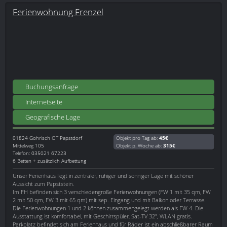
Ferienwohnung Frenzel
Buchungsanfrage
Internetseite
Geografische Lage
01824
Gohrisch OT Papstdorf
Objekt pro Tag ab:
45€
Mittelweg 105
Objekt p. Woche ab:
315€
Telefon: 035021 67223
6 Betten + zusätzlich Aufbettung
Unser Ferienhaus liegt in zentraler, ruhiger und sonniger Lage mit schöner
Aussicht zum Papststein.
Im FH befinden sich 3 verschiedengroße Ferienwohnungen (FW 1 mit 35 qm, FW
2 mit 50 qm, FW 3 mit 65 qm) mit sep. Eingang und mit Balkon oder Terrasse.
Die Ferienwohnungen 1 und 2 können zusammengelegt werden als FW 4. Die
Ausstattung ist komfortabel, mit Geschirrspüler, Sat-TV 32", WLAN gratis.
Parkplatz befindet sich am Ferienhaus und für Räder ist ein abschließbarer Raum