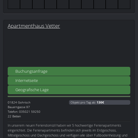
Apartmenthaus Vetter
Buchungsanfrage
Internetseite
Geografische Lage
01824
Gohrisch
Objekt pro Tag ab:
130€
Bauerngasse 97
Telefon: 035021 59250
22 Betten
In unserem neuen Feriendomizil haben wir 5 hochwertige Ferienapartments
eingerichtet. Die Ferienapartments befinden sich jeweils im Erdgeschoss,
Mittelgeschoss und Dachgeschoss und verfügen alle über Fußbodenheizung und