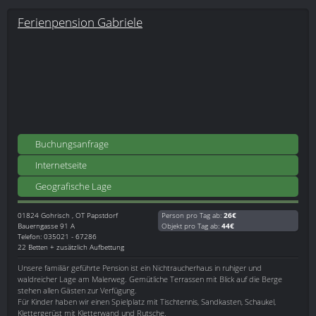
Ferienpension Gabriele
Buchungsanfrage
Internetseite
Geografische Lage
01824
Gohrisch , OT Papstdorf
Person pro Tag ab:
26€
Bauerngasse 91 A
Objekt pro Tag ab:
44€
Telefon: 035021 - 67286
22 Betten + zusätzlich Aufbettung
Unsere familiär geführte Pension ist ein Nichtraucherhaus in ruhiger und
waldreicher Lage am Malerweg. Gemütliche Terrassen mit Blick auf die Berge
stehen allen Gästen zur Verfügung.
Für Kinder haben wir einen Spielplatz mit Tischtennis, Sandkasten, Schaukel,
Klettergerüst mit Kletterwand und Rutsche.