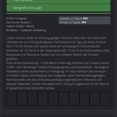
Geografische Lage
01824
Königstein
Doppelzi. p. Tag ab:
84€
Gohrischer Strasse 2
Einzelzi. p. Tag ab:
59€
Telefon: 035021 68243
60 Betten + zusätzlich Aufbettung
Unser Hotel ist direkt am Elbhang gelegen; herrlicher Blick über das Elbtal vom
Lilienstein bis zur Festung Königstein. Die Rezeption ist Tag und Nacht besetzt.
Von 7-10 Uhr können sich unsere Gäste am reichhaltigen Frühstücksbufett
bedienen, ab 12 Uhr ist in der Hauptsaison (ab 17 Uhr in der Nebensaison) unser
Restaurant mit Panorama-Pavillon und bei schönem Wetter die Terrasse
geöffnet.
Gute Verkehrsanbindung - in 500 Meter Entfernung befinden sich S-Bahn-Station,
Schiffs- und Fähranleger, Station Festungsexpress und Basteikraxler. Hauseigene
Parkplätze stehen ausreichend zur Verfügung. Im Haus befindet sich ein Raum
mit kleiner Sauna und Whirlpool, eine Salzgrotte, Jade-Thermal-Massageliegen,
Fahrradverleih und eine Verkaufsausstellung erzgebirgischer Volkskunst und
diverser Salzartikel. Hunde sind willkommen. Das gut ausgebaute W-Lan-Netz ist
im gesamten Hotel kostenfrei nutzbar.