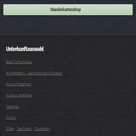
Wanderkartenshop
Unterkunftauswahl
Bad Schandau
Königstein - Sächsische Schweiz
Kurort Rathen
Kurort Wehlen
Sebnitz
Pirna
Elbe
-
Sachsen
-
Dresden