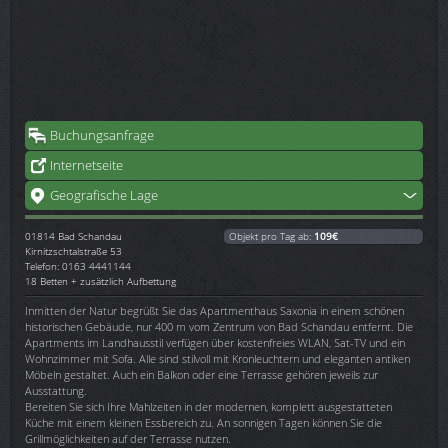
Buchungsanfrage
Internetseite
Geografische Lage
01814
Bad Schandau
Objekt pro Tag ab:
109€
Kirnitzschtalstraße 53
Telefon: 0163 4441144
18 Betten + zusätzlich Aufbettung
Inmitten der Natur begrüßt Sie das Apartmenthaus Saxonia in einem schönen
historischen Gebäude, nur 400 m vom Zentrum von Bad Schandau entfernt. Die
Apartments im Landhausstil verfügen über kostenfreies WLAN, Sat-TV und ein
Wohnzimmer mit Sofa. Alle sind stilvoll mit Kronleuchtern und eleganten antiken
Möbeln gestaltet. Auch ein Balkon oder eine Terrasse gehören jeweils zur
Ausstattung.
Bereiten Sie sich Ihre Mahlzeiten in der modernen, komplett ausgestatteten
Küche mit einem kleinen Essbereich zu. An sonnigen Tagen können Sie die
Grillmöglichkeiten auf der Terrasse nutzen.