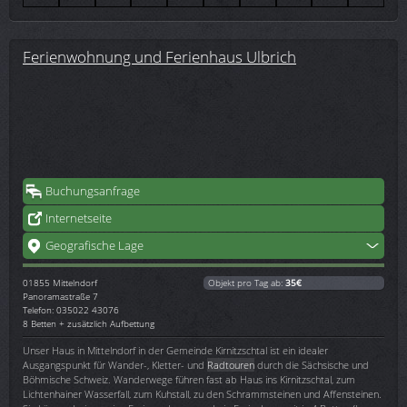
Ferienwohnung und Ferienhaus Ulbrich
Buchungsanfrage
Internetseite
Geografische Lage
01855
Mittelndorf
Objekt pro Tag ab:
35€
Panoramastraße 7
Telefon: 035022 43076
8 Betten + zusätzlich Aufbettung
Unser Haus in Mittelndorf in der Gemeinde Kirnitzschtal ist ein idealer
Ausgangspunkt für Wander-, Kletter- und
Radtouren
durch die Sächsische und
Böhmische Schweiz. Wanderwege führen fast ab Haus ins Kirnitzschtal, zum
Lichtenhainer Wasserfall, zum Kuhstall, zu den Schrammsteinen und Affensteinen.