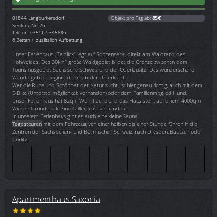
01844
Langburkersdorf
Objekt pro Tag ab:
85€
Siedlung Nr. 26
Telefon: 03596 9345886
6 Betten + zusätzlich Aufbettung
Unser Ferienhaus „Talblick“ liegt auf Sonnenseite, direkt am Waldrand des
Hohwaldes. Das 30km² große Waldgebiet bildet die Grenze zwischen dem
Tourismusgebiet Sächsische Schweiz und der Oberlausitz. Das wunderschöne
Wandergebiet beginnt direkt ab der Unterkunft.
Wer die Ruhe und Schönheit der Natur sucht, ist hier genau richtig, auch mit dem
E-Bike (Unterstellmöglichkeit vorhanden) oder dem Familienmitglied Hund.
Unser Ferienhaus hat 82qm Wohnfläche und das Haus steht auf einem 4000qm
Wiesen-Grundstück. Eine Grillecke ist vorhanden.
In unserem Ferienhaus gibt es auch eine kleine Sauna.
Tagestouren
mit dem Fahrzeug von einer halben bis einer Stunde führen in die
Zentren der Sächsischen- und Böhmischen Schweiz, nach Dresden, Bautzen oder
Görlitz.
Apartmenthaus Saxonia