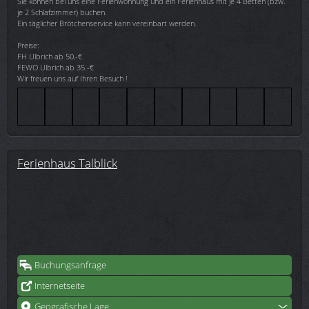
Sie können bei uns eine Ferienwohnung und ein Ferienhaus mit je 4 Betten (bzw.
je 2 Schlafzimmer) buchen.
Ein täglicher Brötchenservice kann vereinbart werden.
Preise:
FH Ulbrich ab 50,-€
FEWO Ulbrich ab 35.-€
Wir freuen uns auf Ihren Besuch !
Ferienhaus Talblick
Buchungsanfrage
Internetseite
Geografische Lage