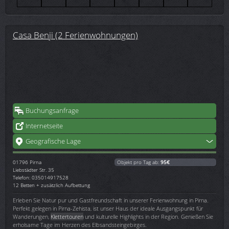
Casa Benji (2 Ferienwohnungen)
Buchungsanfrage
Internetseite
Geografische Lage
01796
Pirna
Objekt pro Tag ab:
95€
Liebstädter Str. 35
Telefon: 035014917528
12 Betten + zusätzlich Aufbettung
Erleben Sie Natur pur und Gastfreundschaft in unserer Ferienwohnung in Pirna.
Perfekt gelegen in Pirna-Zehista, ist unser Haus der ideale Ausgangspunkt für
Wanderungen,
Klettertouren
und kulturelle Highlights in der Region. Genießen Sie
erholsame Tage im Herzen des Elbsandsteingebirges.