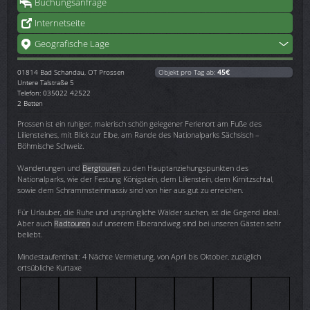
Buchungsanfrage
Internetseite
Geografische Lage
01814
Bad Schandau, OT Prossen
Objekt pro Tag ab:
45€
Untere Talstraße 5
Telefon: 035022 42522
2 Betten
Prossen ist ein ruhiger, malerisch schön gelegener Ferienort am Fuße des
Liliensteines, mit Blick zur Elbe, am Rande des Nationalparks Sächsisch –
Böhmische Schweiz.
Wanderungen und
Bergtouren
zu den Hauptanziehungspunkten des
Nationalparks, wie der Festung Königstein, dem Lilienstein, dem Kirnitzschtal,
sowie dem Schrammsteinmassiv sind von hier aus gut zu erreichen.
Für Urlauber, die Ruhe und ursprüngliche Wälder suchen, ist die Gegend ideal.
Aber auch
Radtouren
auf unserem Elberandweg sind bei unseren Gästen sehr
beliebt.
Mindestaufenthalt: 4 Nächte Vermietung, von April bis Oktober, zuzüglich
ortsübliche Kurtaxe