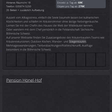
Hinteres Räumicht 18
Einzelzi. p. Tag ab:
68€
Telefon: 035974 5250
Objekt pro Tag ab:
278€
35 Betten + zusätzlich Aufbettung
Auszeit vom Alltagsstress, einfach die Seele baumeln lassen bei kulinarischen
Köstlichkeiten und schlafen im Kräuterzimmer ohne lästige Nebengeräusche.
Lernen Sie mit der Chefin des Hauses die Welt der Wildkräuter kennen.
Oder wandern mit dem Chef persönlich in die Felslandschaft Sächsische-
Böhmische Schweiz.
Auf unserer Webseite finden Sie Zusatzangebote des Kräuterbauden-Teams wie:
Kräuterexkursionen, Outdoor-Kochen, Wander- und
Stiegentouren
,
Mehrtageswanderungen, Tierbeobachtungen/Rothirschbrunft, Ausflüge
besonders in die Böhmische Schweiz.
Pension Hönel-Hof