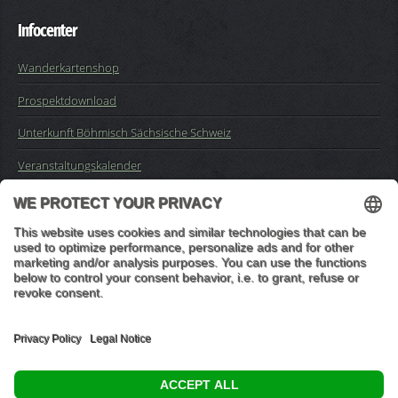
Infocenter
Wanderkartenshop
Prospektdownload
Unterkunft Böhmisch Sächsische Schweiz
Veranstaltungskalender
Kontakt
Impressum
Buchungsanfrage
Mail an die Redaktion
"In den Wäldern sind Dinge, über die nachzudenken man jahrelang
im Moos liegen könnte." (Franz Kafka)