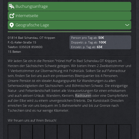
Buchungsanfrage
Internetseite
Geografische Lage
01814
Bad Schandau, OT Krippen
Person pro Tag ab:
50€
F.-G.-Keller-Straße 15
Doppelzi. p. Tag ab:
100€
Telefon: 035028 859600
Einzelzi. p. Tag ab:
65€
15 Betten
Wir laden Sie ein in die Pension "Hönel Hof" in Bad Schandau OT Krippen, im
Herzen der Sächsischen Schweiz gelegen. Wir bieten Ihnen 2 Zweibettzimmer und
1 Vierbettzimmer zur Übernachtung mit Frühstück. Sollten Sie auf Fahrradtour
sein, finden Sie bei uns auch ein preiswertes Bikerquartier bis 4 Personen.
Unsere Pension ist ein idealer Ausgangspunkt für Wanderungen zu allen
Sehenswürdigkeiten der Sächsischen- und Böhmischen Schweiz. Die einzigartige
Natur- und Felsenlandschaft bietet alle Voraussetzungen für einen erholsamen
und auch aktiven Urlaub. Wandern, Klettern,
Radtouren
oder eine Dampferfahrt
auf der Elbe wird zu einem unvergesslichen Erlebnis. Die Kunststadt Dresden
erreichen Sie von uns bequem im S-Bahnverkehr und bis zur Grenze nach
Tschechien sind es nur wenige Kilometer.
Wir freuen uns auf Ihren Besuch!