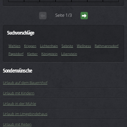
Seite 1/3
Suchvorschläge
Wehlen
Krippen
Lichtenhain
Sebnitz
Wellness
Rathmannsdorf
Papstdorf
Kletter
Königstein
Lilienstein
Sonderwünsche
Urlaub auf dem Bauernhof
Urlaub mit Kindern
Urlaub in der Mühle
Urlaub im Umgebindehaus
Urlaub mit Reiten