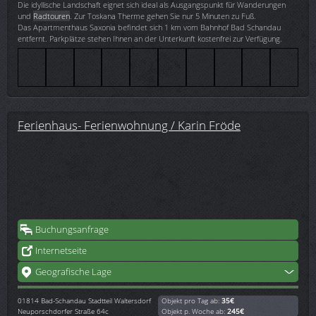
Die idyllische Landschaft eignet sich ideal als Ausgangspunkt für Wanderungen
und
Radtouren
. Zur Toskana Therme gehen Sie nur 5 Minuten zu Fuß.
Das Apartmenthaus Saxonia befindet sich 1 km vom Bahnhof Bad Schandau
entfernt. Parkplätze stehen Ihnen an der Unterkunft kostenfrei zur Verfügung.
Ferienhaus- Ferienwohnung / Karin Fröde
Buchungsanfrage
Internetseite
Geografische Lage
01814
Bad-Schandau Stadtteil Waltersdorf
Objekt pro Tag ab:
35€
Neuporschdorfer Straße 64c
Objekt p. Woche ab:
245€