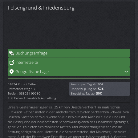
Felsengrund & Friedensburg
Buchungsanfrage
Internetseite
Geografische Lage
01824
Kurort Rathen
Person pro Tag ab:
30€
Pötzschaer Weg 4-7
Doppelzi. p. Tag ab:
52€
Telefon: 035021 99930
Einzelzi. p. Tag ab:
30€
130 Betten + zusätzlich Aufbettung
Unsere Gästehäuser liegen ca. 35 km von Dresden entfernt im malerischen
Luftkurort Rathen mitten in der landschaftlich reizvollen Sächsischen Schweiz. Von
unseren Gästehäusern aus können Sie einen direkten Ausblick auf die Elbe und
die Bastei, eine der bekanntesten Sehenswürdigkeiten des Elbsandsteingebirges,
genießen. Es bieten sich zahlreiche Kletter- und Wandermöglichkeiten wie die
Festung Königstein, der Lilienstein, die Schrammsteine, der Malerweg und vieles
mehr. Auch der Elberadweg führt direkt an unseren Häusern vorbei. Außerdem