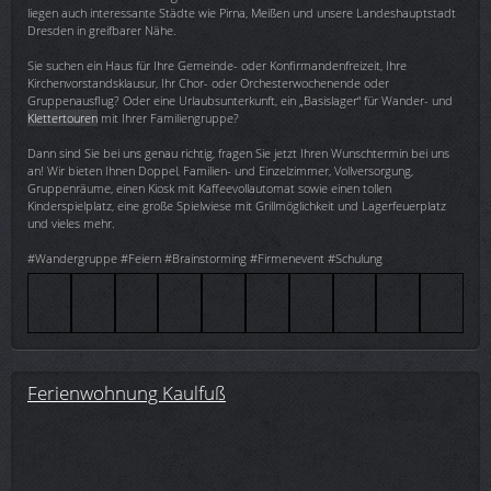
liegen auch interessante Städte wie Pirna, Meißen und unsere Landeshauptstadt
Dresden in greifbarer Nähe.
Sie suchen ein Haus für Ihre Gemeinde- oder Konfirmandenfreizeit, Ihre
Kirchenvorstandsklausur, Ihr Chor- oder Orchesterwochenende oder
Gruppenausflug? Oder eine Urlaubsunterkunft, ein „Basislager“ für Wander- und
Klettertouren
mit Ihrer Familiengruppe?
Dann sind Sie bei uns genau richtig, fragen Sie jetzt Ihren Wunschtermin bei uns
an! Wir bieten Ihnen Doppel, Familien- und Einzelzimmer, Vollversorgung,
Gruppenräume, einen Kiosk mit Kaffeevollautomat sowie einen tollen
Kinderspielplatz, eine große Spielwiese mit Grillmöglichkeit und Lagerfeuerplatz
und vieles mehr.
#Wandergruppe #Feiern #Brainstorming #Firmenevent #Schulung
Ferienwohnung Kaulfuß