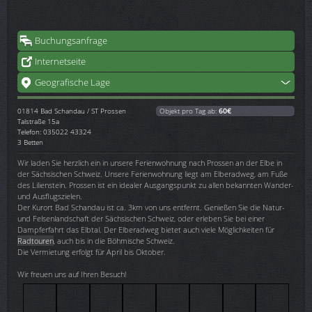
Buchungsanfrage
Internetseite
Geografische Lage
01814
Bad Schandau / ST Prossen
Objekt pro Tag ab:
60€
Talstraße 15a
Telefon: 035022 43324
3 Betten
Wir laden Sie herzlich ein in unsere Ferienwohnung nach Prossen an der Elbe in
der Sächsischen Schweiz. Unsere Ferienwohnung liegt am Elberadweg, am Fuße
des Lilienstein. Prossen ist ein idealer Ausgangspunkt zu allen bekannten Wander-
und Ausflugszielen.
Der Kurort Bad Schandau ist ca. 3km von uns entfernt. Genießen Sie die Natur-
und Felsenlandschaft der Sächsischen Schweiz, oder erleben Sie bei einer
Dampferfahrt das Elbtal. Der Elberadweg bietet auch viele Möglichkeiten für
Radtouren
, auch bis in die Böhmische Schweiz.
Die Vermietung erfolgt für April bis Oktober.
Wir freuen uns auf Ihren Besuch!