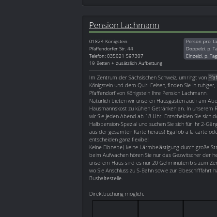
Pension Lachmann
01824
Königstein
Person pro Ta
Pfaffendorfer Str. 44
Doppelzi. p. T
Telefon: 035021 597307
Einzelzi. p. Ta
19 Betten + zusätzlich Aufbettung
Im Zentrum der Sächsischen Schweiz, umringt von
Pfa
Königstein und dem Quirl-Felsen, finden Sie in ruhiger,
Pfaffendorf von Königstein Ihre Pension Lachmann.
Natürlich bieten wir unseren Hausgästen auch am Ab
Hausmannskost zu kühlen Getränken an. In unserem 
wir Sie jeden Abend ab 18 Uhr. Entscheiden Sie sich d
Halbpension-Spezial und suchen Sie sich für Ihr 2-Gä
aus der gesamten Karte heraus! Egal ob a la carte ode
entscheiden ganz flexibel!
Keine Elbnebel, keine Lärmbelästigung durch große St
beim Aufwachen hören Sie nur das Gezwitscher der he
unserem Haus sind es nur 20 Gehminuten bis zum Zen
wo Sie Anschluss zu S-Bahn sowie zur Elbeschifffahrt
Bushaltestelle.
Direktbuchung möglich.