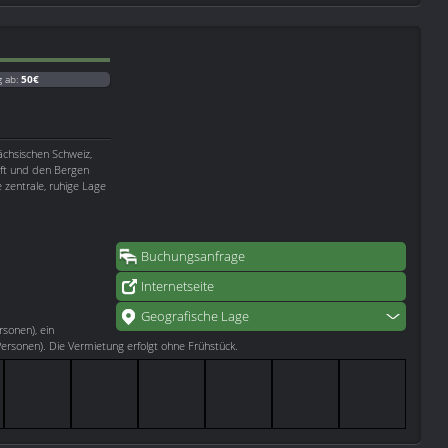
g ab:
50€
ächsischen Schweiz,
aft und den Bergen
e zentrale, ruhige Lage
Buchungsanfrage
Internetseite
Geografische Lage
rsonen), ein
rsonen). Die Vermietung erfolgt ohne Frühstück.