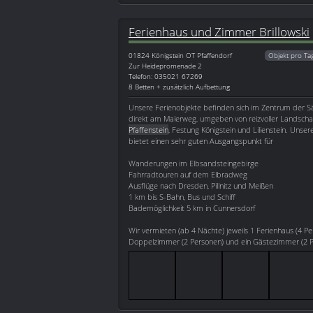
Ferienhaus und Zimmer Brillowski
01824
Königstein OT Pfaffendorf
Objekt pro Ta
Zur Heidepromenade 2
Telefon: 035021 67269
8 Betten + zusätzlich Aufbettung
Unsere Ferienobjekte befinden sich im Zentrum der S
direkt am Malerweg, umgeben von reizvoller Landsch
Pfaffenstein
, Festung Königstein und Lilienstein. Unser
bietet einen sehr guten Ausgangspunkt für
Wanderungen im Elbsandsteingebirge
Fahrradtouren auf dem Elbradweg
Ausflüge nach Dresden, Pillnitz und Meißen
1 km bis S-Bahn, Bus und Schiff
Bademöglichkeit 5 km in Cunnersdorf
Wir vermieten (ab 4 Nächte) jeweils 1 Ferienhaus (4 Pe
Doppelzimmer (2 Personen) und ein Gästezimmer (2 Pe