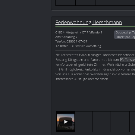
Ferienwohnung Herschmann
01824
Königstein / OT Pfaffendorf
Doppelzi. p. T
Alter Schulweg 7
Objekt pro Ta
Telefon: 035021 67467
12 Betten + zusätzlich Aufbettung
Neu errichtetes Haus in ruhiger, landschaftlich schöner
Festung Königstein und Panoramablick zum
Pfaffenste
komfortabel eingerichtete Zimmer, Wohnküche u. Zube
mit Grillmöglichkeit, Parkplatz im Grundstück vorhande
Von uns aus können Sie Wanderungen in die bizarre Be
interessante Ausflüge unternehmen.