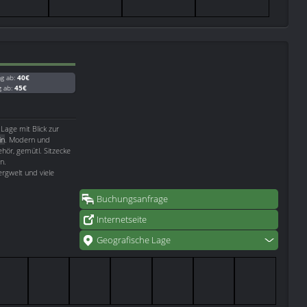
ag ab:
40€
g ab:
45€
 Lage mit Blick zur
in
. Modern und
hör, gemütl. Sitzecke
n.
rgwelt und viele
Buchungsanfrage
Internetseite
Geografische Lage