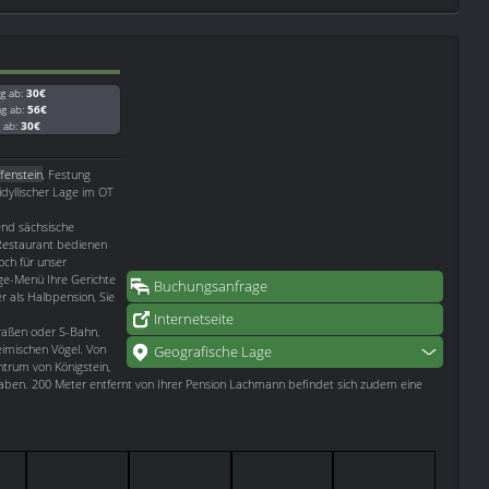
g ab:
30€
ag ab:
56€
g ab:
30€
ffenstein
, Festung
 idyllischer Lage im OT
end sächsische
Restaurant bedienen
och für unser
nge-Menü Ihre Gerichte
Buchungsanfrage
r als Halbpension, Sie
Internetseite
raßen oder S-Bahn,
imischen Vögel. Von
Geografische Lage
trum von Königstein,
 haben. 200 Meter entfernt von Ihrer Pension Lachmann befindet sich zudem eine