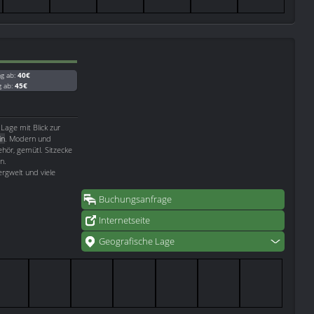
ag ab:
40€
g ab:
45€
 Lage mit Blick zur
in
. Modern und
hör, gemütl. Sitzecke
n.
rgwelt und viele
Buchungsanfrage
Internetseite
Geografische Lage