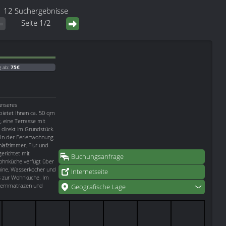
12 Suchergebnisse
Seite 1/2
g ab:
75€
unseres
 bietet Ihnen ca. 50 qm
 eine Terrasse mit
w direkt im Grundstück.
 In der Ferienwohnung
lafzimmer, Flur und
erichtet mit
Buchungsanfrage
Wohnküche verfügt über
hine, Wasserkocher und
Internetseite
ls zur Wohnküche. Im
rkernmatrazen und
Geografische Lage