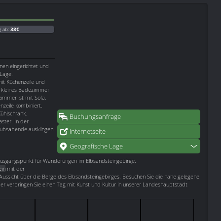
g ab:
38€
nen eingerichtet und
 Lage.
t Küchenzeile und
n kleines Badezimmer
mmer ist mit Sofa,
nzeile kombiniert.
ühlschrank,
Buchungsanfrage
ster. In der
aubsabende ausklingen
Internetseite
Geografische Lage
n Ausgangspunkt für Wanderungen im Elbsandsteingebirge.
ein
mit der
Aussicht über die Berge des Elbsandsteingebirges. Besuchen Sie die nahe gelegene
der verbringen Sie einen Tag mit Kunst und Kultur in unserer Landeshauptstadt