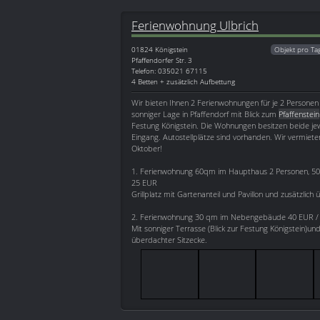
Ferienwohnung Ulbrich
01824
Königstein
Objekt pro Ta
Pfaffendorfer Str. 3
Telefon: 035021 67115
4 Betten + zusätzlich Aufbettung
Wir bieten Ihnen 2 Ferienwohnungen für je 2 Personen 
sonniger Lage in Pfaffendorf mit Blick zum
Pfaffenstein
Festung Königstein. Die Wohnungen besitzen beide jew
Eingang. Autostellplätze sind vorhanden. Wir vermieten
Oktober!
1. Ferienwohnung 60qm im Haupthaus 2 Personen, 50
25 EUR
Grillplatz mit Gartenanteil und Pavillon und zusätzlich
2. Ferienwohnung 30 qm im Nebengebäude 40 EUR / 
Mit sonniger Terrasse (Blick zur Festung Königstein)und 
überdachter Sitzecke.