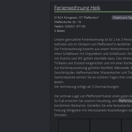
Ferienwohnung Heik
01824
Königstein, OT Pfaffendorf
Objekt pro Ta
Pfaffendorfer Str. 16
Telefon: 035021 67105
3 Betten
Unsere gemütliche Ferienwohnung ist für 2 bis 3 Perso
befindet sich im Ortskern von Pfaffendorf in ländlicher
Die Ferienwohnung besteht aus einem Wohnzimmer mi
einen Schlafraum mit Doppelbett und Schlafcouch. Ei
mit Dusche und WC gehört ebenfalls dazu. Das Wohnzi
TV,Radio und Esstisch eingerichtet und mit einer Küche
Zur Küchenausstattung gehören Kochfeld, Mikrowelle, K
Geschirrspüler, Kaffeemaschine, Wasserkocher und Toa
Gartensitzecke können Sie an schönen Tagen Ihre Url
lassen.
Die Vermietung erfolgt ab 5 Übernachtungen.
Die zentrale Lage von Pfaffendorf bietet einen gute
Zu Fuß erreichen Sie unseren Hausberg, den
Pfaffenst
berühmten Barbarine. Genießen Sie eine fantastische 
Festung Königstein mit interessanten Ausstellungen o
Dresden.