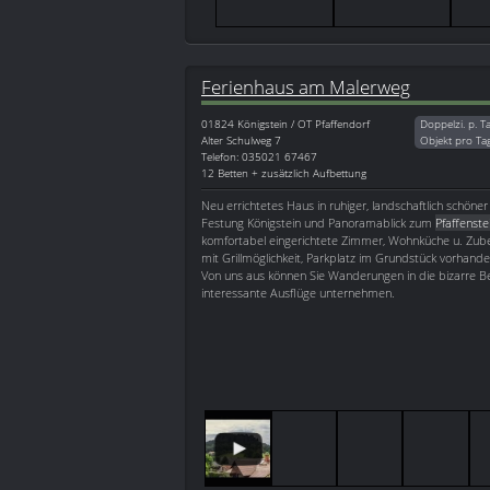
Ferienhaus am Malerweg
01824
Königstein / OT Pfaffendorf
Doppelzi. p. T
Alter Schulweg 7
Objekt pro Ta
Telefon: 035021 67467
12 Betten + zusätzlich Aufbettung
Neu errichtetes Haus in ruhiger, landschaftlich schöner
Festung Königstein und Panoramablick zum
Pfaffenste
komfortabel eingerichtete Zimmer, Wohnküche u. Zube
mit Grillmöglichkeit, Parkplatz im Grundstück vorhande
Von uns aus können Sie Wanderungen in die bizarre Be
interessante Ausflüge unternehmen.