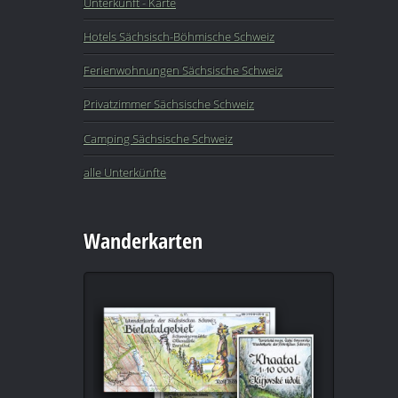
Unterkunft - Karte
Hotels Sächsisch-Böhmische Schweiz
Ferienwohnungen Sächsische Schweiz
Privatzimmer Sächsische Schweiz
Camping Sächsische Schweiz
alle Unterkünfte
Wanderkarten