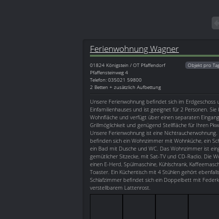
Ferienwohnung Wagner
01824
Königstein / OT Pfaffendorf
Objekt pro Ta
Pfaffensteinweg 4
Telefon: 035021 59800
2 Betten + zusätzlich Aufbettung
Unsere Ferienwohnung befindet sich im Erdgeschoss 
Einfamilienhauses und ist geeignet für 2 Personen. Sie
Wohnfläche und verfügt über einen separaten Eingang,
Grillmöglichkeit und genügend Stellfläche für Ihren Pk
Unsere Ferienwohnung ist eine Nichtraucherwohnung.
befinden sich ein Wohnzimmer mit Wohnküche, ein Sch
ein Bad mit Dusche und WC. Das Wohnzimmer ist eing
gemütlicher Sitzecke, mit Sat-TV und CD-Radio. Die 
einen E-Herd, Spülmaschine, Kühlschrank, Kaffeemasc
Toaster. Ein Küchentisch mit 4 Stühlen gehört ebenfal
Schlafzimmer befindet sich ein Doppelbett mit Fede
verstellbarem Lattenrost.