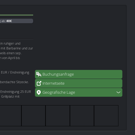
g ab:
40€
in ruhiger und
mit Barbarine und zur
eils einen sep.
 von April bis
 EUR / Endreinigung
Buchungsanfrage
 überdachte Sitzecke.
Internetseite
Endreinigung 25 EUR
Geografische Lage
Grillplatz mit