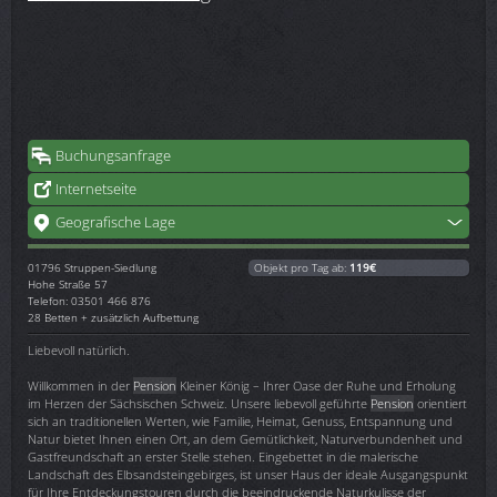
Buchungsanfrage
Internetseite
Geografische Lage
01796
Struppen-Siedlung
Objekt pro Tag ab:
119€
Hohe Straße 57
Telefon: 03501 466 876
28 Betten + zusätzlich Aufbettung
Liebevoll natürlich.
Willkommen in der
Pension
Kleiner König – Ihrer Oase der Ruhe und Erholung
im Herzen der Sächsischen Schweiz. Unsere liebevoll geführte
Pension
orientiert
sich an traditionellen Werten, wie Familie, Heimat, Genuss, Entspannung und
Natur bietet Ihnen einen Ort, an dem Gemütlichkeit, Naturverbundenheit und
Gastfreundschaft an erster Stelle stehen. Eingebettet in die malerische
Landschaft des Elbsandsteingebirges, ist unser Haus der ideale Ausgangspunkt
für Ihre Entdeckungstouren durch die beeindruckende Naturkulisse der