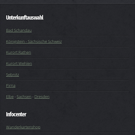
Unterkunftauswahl
Bad Schandau
Königstein - Sächsische Schweiz
Kurort Rathen
Kurort Wehlen
Sebnitz
Pirna
Elbe
-
Sachsen
-
Dresden
Infocenter
Wanderkartenshop