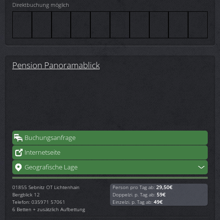
Direktbuchung möglich
Pension Panoramablick
Buchungsanfrage
Internetseite
Geografische Lage
01855
Sebnitz OT Lichtenhain
Person pro Tag ab:
29,50€
Bergblick 12
Doppelzi. p. Tag ab:
59€
Telefon: 035971 57061
Einzelzi. p. Tag ab:
49€
6 Betten + zusätzlich Aufbettung