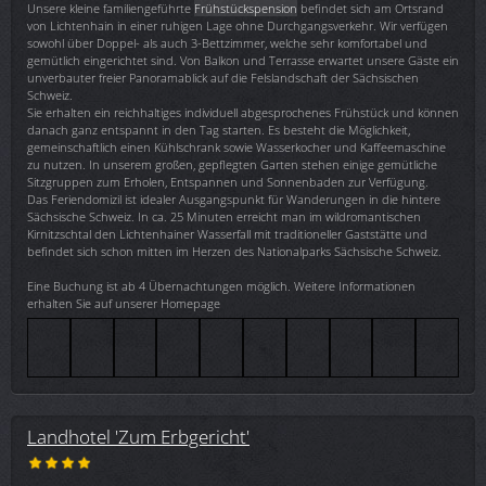
Unsere kleine familiengeführte
Frühstückspension
befindet sich am Ortsrand
von Lichtenhain in einer ruhigen Lage ohne Durchgangsverkehr. Wir verfügen
sowohl über Doppel- als auch 3-Bettzimmer, welche sehr komfortabel und
gemütlich eingerichtet sind. Von Balkon und Terrasse erwartet unsere Gäste ein
unverbauter freier Panoramablick auf die Felslandschaft der Sächsischen
Schweiz.
Sie erhalten ein reichhaltiges individuell abgesprochenes Frühstück und können
danach ganz entspannt in den Tag starten. Es besteht die Möglichkeit,
gemeinschaftlich einen Kühlschrank sowie Wasserkocher und Kaffeemaschine
zu nutzen. In unserem großen, gepflegten Garten stehen einige gemütliche
Sitzgruppen zum Erholen, Entspannen und Sonnenbaden zur Verfügung.
Das Feriendomizil ist idealer Ausgangspunkt für Wanderungen in die hintere
Sächsische Schweiz. In ca. 25 Minuten erreicht man im wildromantischen
Kirnitzschtal den Lichtenhainer Wasserfall mit traditioneller Gaststätte und
befindet sich schon mitten im Herzen des Nationalparks Sächsische Schweiz.
Eine Buchung ist ab 4 Übernachtungen möglich. Weitere Informationen
erhalten Sie auf unserer Homepage
Landhotel 'Zum Erbgericht'