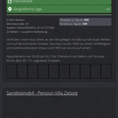
Internetseite
Geografische Lage
01829
Wehlen
Doppelzi. p. Tag ab:
65€
Menickestraße 29
Einzelzi. p. Tag ab:
50€
Telefon: 035024959975, 01721777383
20 Betten + zusätzlich Aufbettung
Sie finden unser Haus direkt an der Elbe gelegen mit Blick auf die Stadt Wehlen
und auf die Sächsische Schweiz. Das Haus wurde 1868 von einem Schiffseigner
und Steinbruchbesitzer erbaut und 1997 von Grund auf saniert.
Appartements von 30-60 qm für 2 bis 5 Personen mit Balkon und Terrasse
Küche, Bad, WC, TV, Liegewiese, Parkplatz
Sandsteinidyll - Pension Villa Zeissig