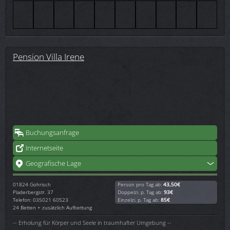
Pension Villa Irene
Buchungsanfrage
Internetseite
Geografische Lage
01824
Gohrisch
Person pro Tag ab:
43,50€
Pladerbergstr. 37
Doppelzi. p. Tag ab:
93€
Telefon: 035021 60523
Einzelzi. p. Tag ab:
85€
24 Betten + zusätzlich Aufbettung
-- Erholung für Körper und Seele in traumhafter Umgebung --