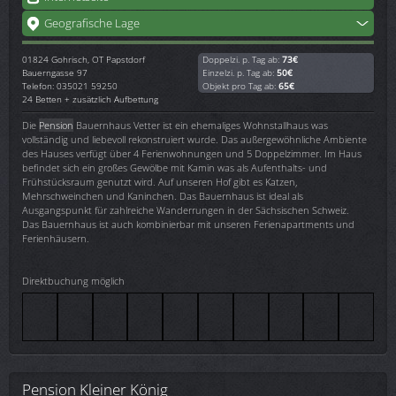
Geografische Lage
01824
Gohrisch, OT Papstdorf
Doppelzi. p. Tag ab:
73€
Bauerngasse 97
Einzelzi. p. Tag ab:
50€
Telefon: 035021 59250
Objekt pro Tag ab:
65€
24 Betten + zusätzlich Aufbettung
Die
Pension
Bauernhaus Vetter ist ein ehemaliges Wohnstallhaus was
vollständig und liebevoll rekonstruiert wurde. Das außergewöhnliche Ambiente
des Hauses verfügt über 4 Ferienwohnungen und 5 Doppelzimmer. Im Haus
befindet sich ein großes Gewölbe mit Kamin was als Aufenthalts- und
Frühstücksraum genutzt wird. Auf unseren Hof gibt es Katzen,
Mehrschweinchen und Kaninchen. Das Bauernhaus ist ideal als
Ausgangspunkt für zahlreiche Wanderrungen in der Sächsischen Schweiz.
Das Bauernhaus ist auch kombinierbar mit unseren Ferienapartments und
Ferienhäusern.
Direktbuchung möglich
Pension Kleiner König