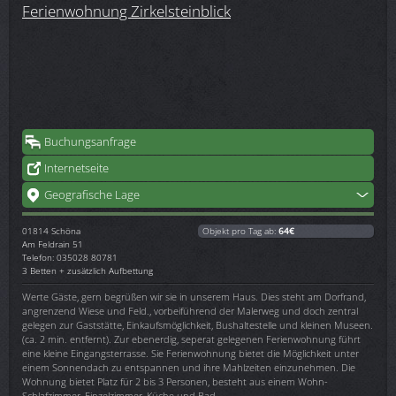
Ferienwohnung Zirkelsteinblick
Buchungsanfrage
Internetseite
Geografische Lage
01814
Schöna
Objekt pro Tag ab:
64€
Am Feldrain 51
Telefon: 035028 80781
3 Betten + zusätzlich Aufbettung
Werte Gäste, gern begrüßen wir sie in unserem Haus. Dies steht am Dorfrand,
angrenzend Wiese und Feld., vorbeiführend der Malerweg und doch zentral
gelegen zur Gaststätte, Einkaufsmöglichkeit, Bushaltestelle und kleinen Museen.
(ca. 2 min. entfernt). Zur ebenerdig, seperat gelegenen Ferienwohnung führt
eine kleine Eingangsterrasse. Sie Ferienwohnung bietet die Möglichkeit unter
einem Sonnendach zu entspannen und ihre Mahlzeiten einzunehmen. Die
Wohnung bietet Platz für 2 bis 3 Personen, besteht aus einem Wohn-
Schlafzimmer, Einzelzimmer, Küche und Bad.