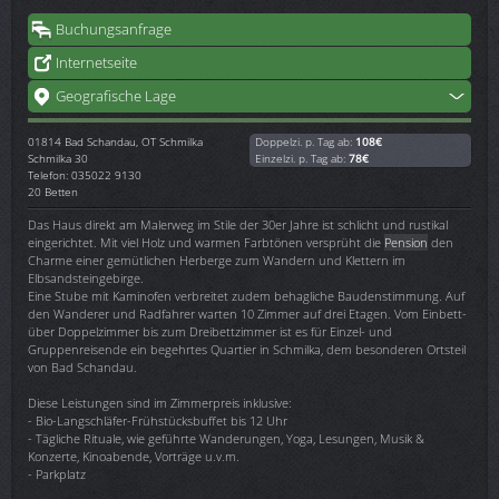
Buchungsanfrage
Internetseite
Geografische Lage
01814
Bad Schandau, OT Schmilka
Doppelzi. p. Tag ab:
108€
Schmilka 30
Einzelzi. p. Tag ab:
78€
Telefon: 035022 9130
20 Betten
Das Haus direkt am Malerweg im Stile der 30er Jahre ist schlicht und rustikal
eingerichtet. Mit viel Holz und warmen Farbtönen versprüht die
Pension
den
Charme einer gemütlichen Herberge zum Wandern und Klettern im
Elbsandsteingebirge.
Eine Stube mit Kaminofen verbreitet zudem behagliche Baudenstimmung. Auf
den Wanderer und Radfahrer warten 10 Zimmer auf drei Etagen. Vom Einbett-
über Doppelzimmer bis zum Dreibettzimmer ist es für Einzel- und
Gruppenreisende ein begehrtes Quartier in Schmilka, dem besonderen Ortsteil
von Bad Schandau.
Diese Leistungen sind im Zimmerpreis inklusive:
- Bio-Langschläfer-Frühstücksbuffet bis 12 Uhr
- Tägliche Rituale, wie geführte Wanderungen, Yoga, Lesungen, Musik &
Konzerte, Kinoabende, Vorträge u.v.m.
- Parkplatz