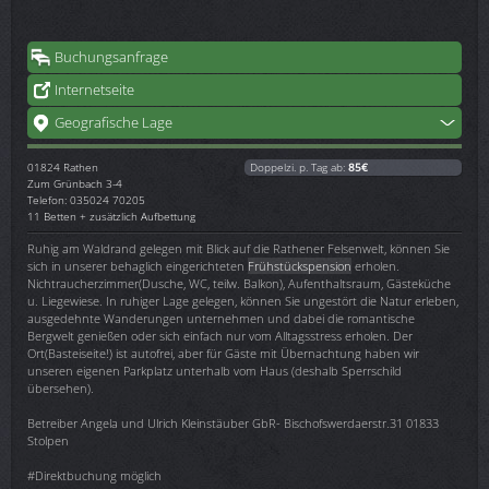
Buchungsanfrage
Internetseite
Geografische Lage
01824
Rathen
Doppelzi. p. Tag ab:
85€
Zum Grünbach 3-4
Telefon: 035024 70205
11 Betten + zusätzlich Aufbettung
Ruhig am Waldrand gelegen mit Blick auf die Rathener Felsenwelt, können Sie
sich in unserer behaglich eingerichteten
Frühstückspension
erholen.
Nichtraucherzimmer(Dusche, WC, teilw. Balkon), Aufenthaltsraum, Gästeküche
u. Liegewiese. In ruhiger Lage gelegen, können Sie ungestört die Natur erleben,
ausgedehnte Wanderungen unternehmen und dabei die romantische
Bergwelt genießen oder sich einfach nur vom Alltagsstress erholen. Der
Ort(Basteiseite!) ist autofrei, aber für Gäste mit Übernachtung haben wir
unseren eigenen Parkplatz unterhalb vom Haus (deshalb Sperrschild
übersehen).
Betreiber Angela und Ulrich Kleinstäuber GbR- Bischofswerdaerstr.31 01833
Stolpen
#Direktbuchung möglich