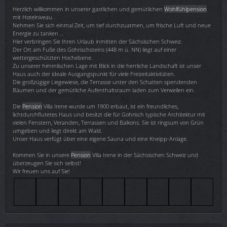
Herzlich willkommen in unserer gastlichen und gemütlichen
Wohlfühlpension
mit Hotelniveau.
Nehmen Sie sich einmal Zeit, um tief durchzuatmen, um frische Luft und neue
Energie zu tanken …
Hier verbringen Sie Ihren Urlaub inmitten der Sächsischen Schweiz.
Der Ort am Fuße des Gohrischsteins (448 m ü. NN) liegt auf einer
wettergeschützten Hochebene.
Zu unserer himmlischen Lage mit Blick in die herrliche Landschaft ist unser
Haus auch der ideale Ausgangspunkt für viele Freizeitaktivitäten.
Die großzügige Liegewiese, die Terrasse unter den Schatten spendenden
Bäumen und der gemütliche Aufenthaltsraum laden zum Verweilen ein.
Die
Pension
Villa Irene wurde um 1900 erbaut, ist ein freundliches,
lichtdurchflutetes Haus und besitzt die für Gohrisch typische Architektur mit
vielen Fenstern, Veranden, Terrassen und Balkons. Sie ist ringsum von Grün
umgeben und liegt direkt am Wald.
Unser Haus verfügt über eine eigene Sauna und eine Kneipp-Anlage.
Kommen Sie in unsere
Pension
Villa Irene in der Sächsischen Schweiz und
überzeugen Sie sich selbst!
Wir freuen uns auf Sie!