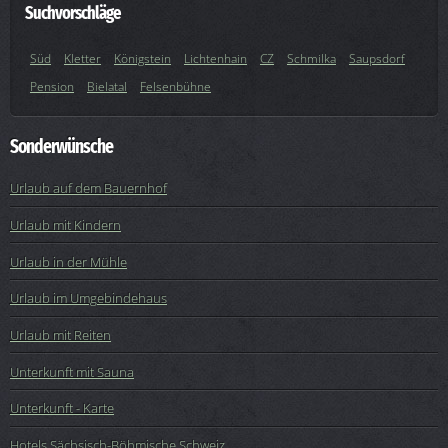
Suchvorschläge
Süd
Kletter
Königstein
Lichtenhain
CZ
Schmilka
Saupsdorf
Pension
Bielatal
Felsenbühne
Sonderwünsche
Urlaub auf dem Bauernhof
Urlaub mit Kindern
Urlaub in der Mühle
Urlaub im Umgebindehaus
Urlaub mit Reiten
Unterkunft mit Sauna
Unterkunft - Karte
Hotels Sächsisch-Böhmische Schweiz