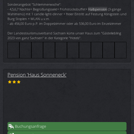
Sonderangebot "Schlemmerwoche":
- 4,5,6,7 Nächte+ Begrüßungssekt+ Frühstücksbuffet+
Halbpension
(3-gänge
Wahlmenü) mit 1 candle-light-dinner + freier Eintritt auf Festung Königstein und
Burg Stoplen + WLAN u.v.m.
- ab 456,00 Euro p.P. im Doppelzimmer oder ab 536,00 Euro im Einzelzimmer
Der Landestourismusverband Sachsen kürte unser Haus zum "Gästeliebling
2023 von ganz Sachsen" in der Kategorie "Hotels".
Pension 'Haus Sonneneck'
Buchungsanfrage