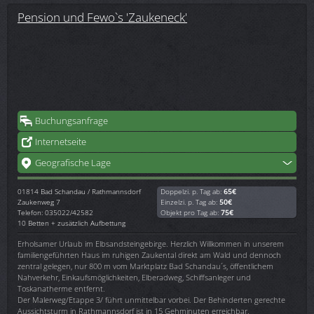
Pension und Fewo`s 'Zaukeneck'
Buchungsanfrage
Internetseite
Geografische Lage
01814
Bad Schandau / Rathmannsdorf
Doppelzi. p. Tag ab:
65€
Zaukenweg 7
Einzelzi. p. Tag ab:
50€
Telefon: 035022/42582
Objekt pro Tag ab:
75€
10 Betten + zusätzlich Aufbettung
Erholsamer Urlaub im Elbsandsteingebirge. Herzlich Willkommen in unserem
familiengeführten Haus im ruhigen Zaukental direkt am Wald und dennoch
zentral gelegen, nur 800 m vom Marktplatz Bad Schandau´s, öffentlichem
Nahverkehr, Einkaufsmöglichkeiten, Elberadweg, Schiffsanleger und
Toskanatherme entfernt.
Der Malerweg/Etappe 3/ führt unmittelbar vorbei. Der Behinderten gerechte
Aussichtsturm in Rathmannsdorf ist in 15 Gehminuten erreichbar.