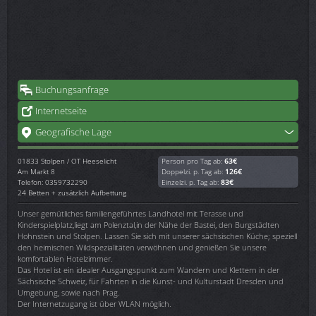
Buchungsanfrage
Internetseite
Geografische Lage
01833
Stolpen / OT Heeselicht
Person pro Tag ab:
63€
Am Markt 8
Doppelzi. p. Tag ab:
126€
Telefon: 0359732290
Einzelzi. p. Tag ab:
83€
24 Betten + zusätzlich Aufbettung
Unser gemütliches familiengeführtes Landhotel mit Terasse und
Kinderspielplatz,liegt am Polenztal,in der Nähe der Bastei, den Burgstädten
Hohnstein und Stolpen. Lassen Sie sich mit unserer sächsischen Küche; speziell
den heimischen Wildspezialitäten verwöhnen und genießen Sie unsere
komfortablen Hotelzimmer.
Das Hotel ist ein idealer Ausgangspunkt zum Wandern und Klettern in der
Sächsische Schweiz, für Fahrten in die Kunst- und Kulturstadt Dresden und
Umgebung, sowie nach Prag.
Der Internetzugang ist über WLAN möglich.