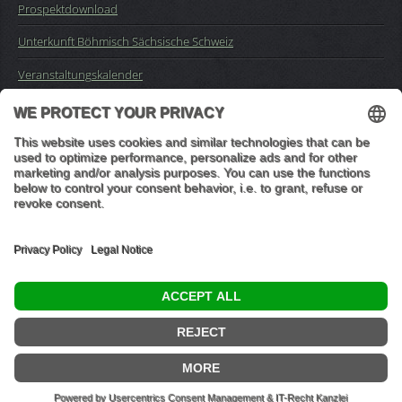
Prospektdownload
Unterkunft Böhmisch Sächsische Schweiz
Veranstaltungskalender
Kontakt
Impressum
Buchungsanfrage
Mail an die Redaktion
"In den Wäldern sind Dinge, über die nachzudenken man jahrelang
im Moos liegen könnte." (Franz Kafka)
© 2026 Ottmar Vetter,
Elbsandsteingebirge Verlag
- Alle Rechte vorbehalten.
Datenschutzeinstellungen