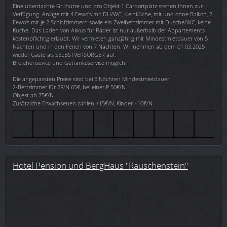
Eine überdachte Grillhütte und pro Objekt 1 Carportplatz stehen Ihnen zur
Verfügung. Anlage mit 4 Fewo's mit DU/WC, Kleinküche, mit und ohne Balkon, 2
Fewo's mit je 2 Schlafzimmern sowie ein Zweibettzimmer mit Dusche/WC, keine
Küche. Das Laden von Akkus für Räder ist nur außerhalb der Appartements
kostenpflichtig erlaubt. Wir vermieten ganzjährig mit Mindestmietdauer von 5
Nächten und in den Ferien von 7 Nächten. Wir nehmen ab dem 01.03.2025
wieder Gäste als SELBSTVERSORGER auf.
Brötchensevice und Getränkeservice möglich.
Die angepassten Preise sind bei 5 Nächten Mindestmietdauer:
2-Bettzimmer für 2P/N 65€, bei einer P 50€/N
Objekt ab 75€/N
Zusätzliche Erwachsenen zahlen +15€/N, Kinder +10€/N
Hotel Pension und BergHaus "Rauschenstein"