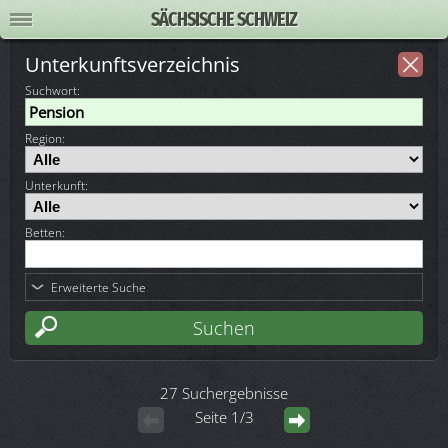
SÄCHSISCHE SCHWEIZ
Unterkunftsverzeichnis
Suchwort
:
Region:
Unterkunft:
Betten:
Erweiterte Suche
27 Suchergebnisse
Seite 1/3