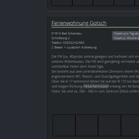
Ferienwohnung Gotsch
01814
Bad Schandau
Objekt pro Tag ab
Schloßberg 2
Objekt p. Woche 
Telefon: 035022/42465
2 Betten + zusätzlich Aufbettung
Die FW (ca. 40qm)ist zentral gelegen und befindet sich i
unseres Wohnhauses. Die FW wird ganzjährig vermietet un
unmittelbar hinter dem Hotel Sigls.
Sie besteht aus zwei zentralbeheizten Zimmern, einem W
angrenzendem WC, Wasch- und Duschgelegenheit und d
Über die A 17 kommend fahren Sie auf der B 172 bis Bad
und biegen Richtung
Hinterhermsdorf
entlang der Kirnitzs
Hotel. Sie sind ca. 200 - 300 m vom Zentrum (Elbe) entfern