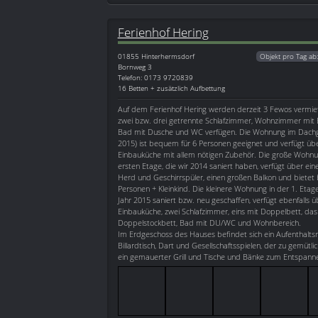
Ferienhof Hering
01855
Hinterhermsdorf
Objekt pro Tag ab
Bornweg 3
Telefon: 0173 9720839
16 Betten + zusätzlich Aufbettung
Auf dem Ferienhof Hering werden derzeit 3 Fewos vermiete
zwei bzw. drei getrennte Schlafzimmer, Wohnzimmer mit 
Bad mit Dusche und WC verfügen. Die Wohnung im Dachge
2015) ist bequem für 6 Personen geeignet und verfügt üb
Einbauküche mit allem nötigen Zubehör. Die große Wohnun
ersten Etage, die wir 2014 saniert haben, verfügt über ei
Herd und Geschirrspüler, einen großen Balkon und bietet 
Personen + Kleinkind. Die kleinere Wohnung in der 1. Etage
Jahr 2015 saniert bzw. neu geschaffen, verfügt ebenfalls 
Einbauküche, zwei Schlafzimmer, eins mit Doppelbett, da
Doppelstockbett, Bad mit DU/WC und Wohnbereich.
Im Erdgeschoss des Hauses befindet sich ein Aufenthalts
Billardtisch, Dart und Gesellschaftsspielen, der zu gemüt
ein gemauerter Grill und Tische und Bänke zum Entspann