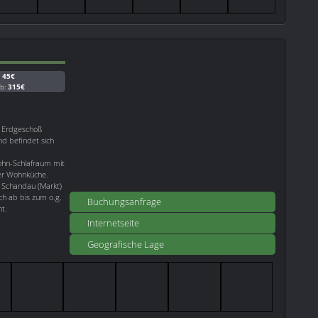
:
45€
ab:
315€
m Erdgeschoß
d befindet sich
ohn-Schlafraum mit
er Wohnküche.
 Schandau (Markt)
ch ab bis zum o.g.
Buchungsanfrage
t.
Internetseite
Geografische Lage