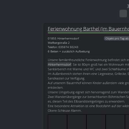
Ferienwohnung Barthel (im Bauernho
01855
Hinterhermsdorf
Objekt pro Tag ab
Weifbergstraße 2
Telefon: 035974 50243
6 Betten + zusätzlich Aufbettung
Unsere familienfreundliche Ferienwohnung befindet sich
Hinterhermsdorf
. Sie ist 80qm groß hat ein Wohnraum mi
Sanitärberich mit Wanne und WC und zwei Schlafräume mit
Im Außenbereich stehen ihnen eine Liegewiese, Grillecke, 
Sandkasten zur Verfügung.
Auf unserem Bauernhof können Kinder außerdem viele gro
entdecken.
Unsere Umgebung eignet sich hervorragend zum Wander
Zwei Wanderübergänge zur benachbarten Böhmischen Sc
es, diesen Teil des Elbsandsteingebirges zu erwandern.
Eine besondere Attraktion ist eine Bootsfahrt auf der wil
Obere-Schleuse-Klamm.