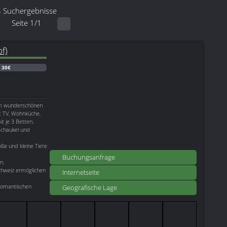
3 Suchergebnisse
Seite 1/1
f)
:
30€
 im wunderschönen
t TV, Wohnküche,
 je 3 Betten.
Schaukel und
ße und kleine Tiere
Buchungsanfrage
n.
hweiz ermöglichen
Internetseite
dromantischen
Geografische Lage