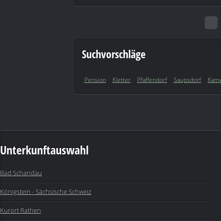
Suchvorschläge
Pension
Kletter
Pfaffendorf
Saupsdorf
Kame
Unterkunftauswahl
Bad Schandau
Königstein - Sächsische Schweiz
Kurort Rathen