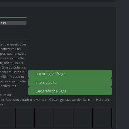
:
47€
t die jeweils über
Essbereich und
schoss (renoviert
er eine komplette
g (80 m²) in der
ne Einkaubküche mit
bequem Platz für 6
Buchungsanfrage
 (50 m²), auch im
über eine komplette
Internetseite
s andere mit
Geografische Lage
raum mit
lichen Abenden einlädt und von allen Gästen genutzt werden kann. Im Hof steht
en.