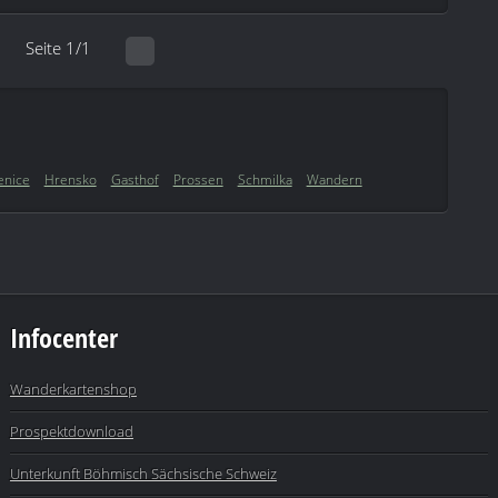
Seite 1/1
nice
Hrensko
Gasthof
Prossen
Schmilka
Wandern
Infocenter
Wanderkartenshop
Prospektdownload
Unterkunft Böhmisch Sächsische Schweiz