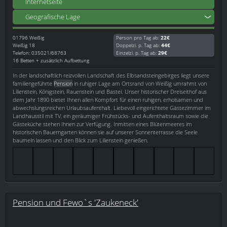
Internetseite
Geografische Lage
01796
Weißig
Person pro Tag ab:
22€
Weißig 18
Doppelzi. p. Tag ab:
44€
Telefon: 035021/68763
Einzelzi. p. Tag ab:
29€
16 Betten + zusätzlich Aufbettung
In der landschaftlich reizvollen Landschaft des Elbsandsteingebirges liegt unsere
familiengeführte
Pension
in ruhiger Lage am Ortsrand von Weißig umrahmt von
Lilienstein, Königstein, Rauenstein und Bastei. Unser historischer Dreiseithof aus
dem Jahr 1890 bietet Ihnen allen Kompfort für einen ruhigen, erholsamen und
abwechslungsreichen Urlaubsaufenthalt. Liebevoll eingerichtete Gästezimmer im
Landhausstil mit TV, ein geräumiger Frühstücks- und Aufenthaltsraum sowie die
Gästeküche stehen Ihnen zur Verfügung. Inmitten eines Blütenmeeres im
historischen Bauerngarten können sie auf unserer Sonnenterrasse die Seele
baumeln lassen und den Blick zum Lilienstein genießen.
Pension und Fewo`s 'Zaukeneck'