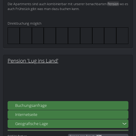
Die Apartments sind auch kombinierbar mit unserer benachbarten
Pension
wo es
auch Frühstück gibt was man dazu buchen kann.
Direktbuchung möglich
Pension 'Lug ins Land'
Buchungsanfrage
Internetseite
Geografische Lage
01824
Rathen
Person pro Tag ab:
37€