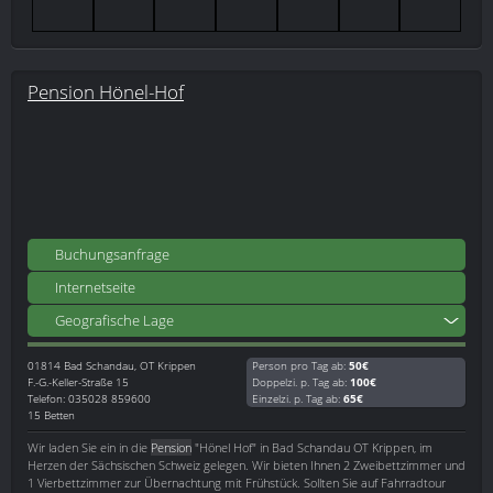
Pension Hönel-Hof
Buchungsanfrage
Internetseite
Geografische Lage
01814
Bad Schandau, OT Krippen
Person pro Tag ab:
50€
F.-G.-Keller-Straße 15
Doppelzi. p. Tag ab:
100€
Telefon: 035028 859600
Einzelzi. p. Tag ab:
65€
15 Betten
Wir laden Sie ein in die
Pension
"Hönel Hof" in Bad Schandau OT Krippen, im
Herzen der Sächsischen Schweiz gelegen. Wir bieten Ihnen 2 Zweibettzimmer und
1 Vierbettzimmer zur Übernachtung mit Frühstück. Sollten Sie auf Fahrradtour