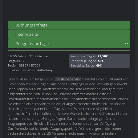
Buchungsanfrage
Internetseite
Geografische Lage
01855
Sebnitz OT Lichtenhain
Person pro Tag ab:
29,50€
Bergblick 12
Doppelzi. p. Tag ab:
59€
Telefon: 035971 57061
Einzelzi. p. Tag ab:
49€
6 Betten + zusätzlich Aufbettung
Unsere kleine familiengeführte
Frühstückspension
befindet sich am Ortsrand von
Lichtenhain in einer ruhigen Lage ohne Durchgangsverkehr. Wir verfügen sowohl
über Doppel- als auch 3-Bettzimmer, welche sehr komfortabel und gemütlich
eingerichtet sind. Von Balkon und Terrasse erwartet unsere Gäste ein
unverbauter freier Panoramablick auf die Felslandschaft der Sächsischen Schweiz.
Sie erhalten ein reichhaltiges individuell abgesprochenes Frühstück und können
danach ganz entspannt in den Tag starten. Es besteht die Möglichkeit,
gemeinschaftlich einen Kühlschrank sowie Wasserkocher und Kaffeemaschine zu
nutzen. In unserem großen, gepflegten Garten stehen einige gemütliche
Sitzgruppen zum Erholen, Entspannen und Sonnenbaden zur Verfügung.
Das Feriendomizil ist idealer Ausgangspunkt für Wanderungen in die hintere
Sächsische Schweiz. In ca. 25 Minuten erreicht man im wildromantischen