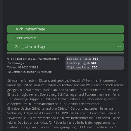
Buchungsanfrage
Internetseite
Geografische Lage
01814
Bad Schandau / Rathmannsdorf
Doppelzi. p. Tag ab:
65€
Zaukenweg 7
Einzelzi. p. Tag ab:
50€
Telefon: 035022/42582
Objekt pro Tag ab:
75€
10 Betten + zusätzlich Aufbettung
Erholsamer Urlaub im Elbsandsteingebirge. Herzlich Willkommen in unserem
familiengeführten Haus im ruhigen Zaukental direkt am Wald und dennoch zentral
gelegen, nur 800 m vom Marktplatz Bad Schandau´s, öffentlichem Nahverkehr,
Einkaufsmöglichkeiten, Elberadweg, Schiffsanleger und Toskanatherme entfernt.
Der Malerweg/Etappe 3/ führt unmittelbar vorbei. Der Behinderten gerechte
Aussichtsturm in Rathmannsdorf ist in 15 Gehminuten erreichbar.
Eine überdachte Grillhütte und pro Objekt 1 Carportplatz stehen Ihnen zur
Verfügung. Anlage mit 4 Fewo's mit DU/WC, Kleinküche, mit und ohne Balkon, 2
Fewo's mit je 2 Schlafzimmern sowie ein Zweibettzimmer mit Dusche/WC, keine
Küche. Das Laden von Akkus für Räder ist nur außerhalb der Appartements
kostenpflichtig erlaubt. Wir vermieten ganzjährig mit Mindestmietdauer von 5