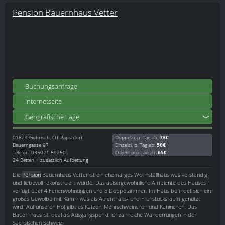
Pension Bauernhaus Vetter
Buchungsanfrage
Internetseite
Geografische Lage
01824
Gohrisch, OT Papstdorf
Doppelzi. p. Tag ab:
73€
Bauerngasse 97
Einzelzi. p. Tag ab:
50€
Telefon: 035021 59250
Objekt pro Tag ab:
65€
24 Betten + zusätzlich Aufbettung
Die
Pension
Bauernhaus Vetter ist ein ehemaliges Wohnstallhaus was vollständig
und liebevoll rekonstruiert wurde. Das außergewöhnliche Ambiente des Hauses
verfügt über 4 Ferienwohnungen und 5 Doppelzimmer. Im Haus befindet sich ein
großes Gewölbe mit Kamin was als Aufenthalts- und Frühstücksraum genutzt
wird. Auf unseren Hof gibt es Katzen, Mehrschweinchen und Kaninchen. Das
Bauernhaus ist ideal als Ausgangspunkt für zahlreiche Wanderrungen in der
Sächsischen Schweiz.