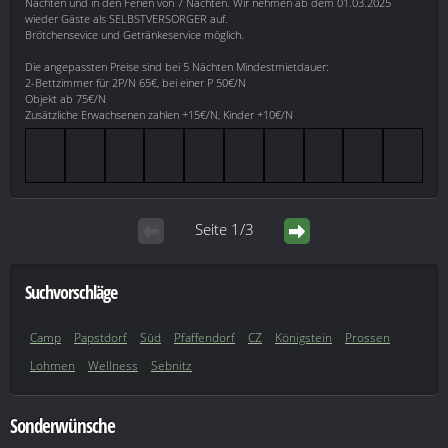
Nächten und in den Ferien von 7 Nächten. Wir nehmen ab dem 01.03.2025
wieder Gäste als SELBSTVERSORGER auf.
Brötchensevice und Getränkeservice möglich.
Die angepassten Preise sind bei 5 Nächten Mindestmietdauer:
2-Bettzimmer für 2P/N 65€, bei einer P 50€/N
Objekt ab 75€/N
Zusätzliche Erwachsenen zahlen +15€/N, Kinder +10€/N
Seite 1/3
Suchvorschläge
Camp
Papstdorf
Süd
Pfaffendorf
CZ
Königstein
Prossen
Lohmen
Wellness
Sebnitz
Sonderwünsche