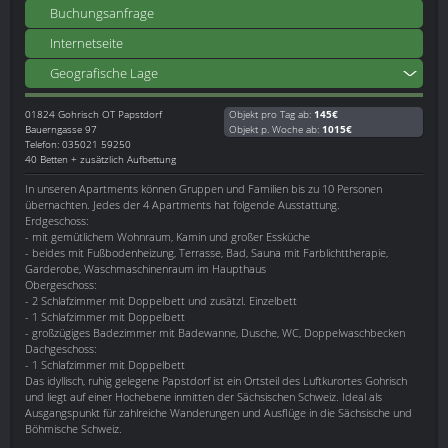
Buchungsanfrage
Internetseite
Geografische Lage
01824
Gohrisch OT Papstdorf
Objekt pro Tag ab:
145€
Bauerngasse 97
Objekt p. Woche ab:
1015€
Telefon: 035021 59250
40 Betten + zusätzlich Aufbettung
In unseren Apartments können Gruppen und Familien bis zu 10 Personen
übernachten. Jedes der 4 Apartments hat folgende Ausstattung.
Erdgeschoss:
- mit gemütlichem Wohnraum, Kamin und großer Essküche
- beides mit Fußbodenheizung, Terrasse, Bad, Sauna mit Farblichttherapie,
Garderobe, Waschmaschinenraum im Haupthaus
Obergeschoss:
- 2 Schlafzimmer mit Doppelbett und zusätzl. Einzelbett
- 1 Schlafzimmer mit Doppelbett
- großzügiges Badezimmer mit Badewanne, Dusche, WC, Doppelwaschbecken
Dachgeschoss:
- 1 Schlafzimmer mit Doppelbett
Das idyllisch, ruhig gelegene Papstdorf ist ein Ortsteil des Luftkurortes Gohrisch
und liegt auf einer Hochebene inmitten der Sächsischen Schweiz. Ideal als
Ausgangspunkt für zahlreiche Wanderungen und Ausflüge in die Sächsische und
Böhmische Schweiz.