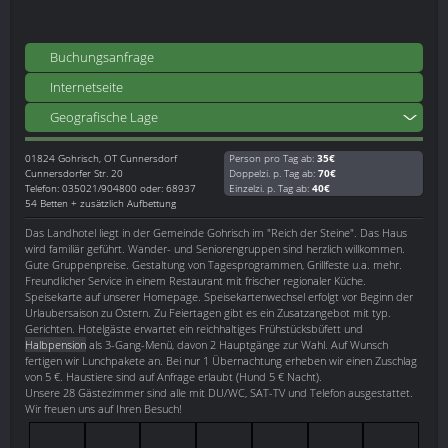
Buchungsanfrage
Internetseite
Geografische Lage
01824
Gohrisch, OT Cunnersdorf
Person pro Tag ab:
35€
Cunnersdorfer Str. 20
Doppelzi. p. Tag ab:
70€
Telefon: 035021/904800 oder: 68937
Einzelzi. p. Tag ab:
40€
54 Betten + zusätzlich Aufbettung
Das Landhotel liegt in der Gemeinde Gohrisch im "Reich der Steine". Das Haus
wird familiär geführt. Wander- und Seniorengruppen sind herzlich willkommen.
Gute Gruppenpreise. Gestaltung von Tagesprogrammen, Grillfeste u.a. mehr.
Freundlicher Service in einem Restaurant mit frischer regionaler Küche.
Speisekarte auf unserer Homepage. Speisekartenwechsel erfolgt vor Beginn der
Urlaubersaison zu Ostern. Zu Feiertagen gibt es ein Zusatzangebot mit typ.
Gerichten. Hotelgäste erwartet ein reichhaltiges Frühstücksbüfett und
Halbpension
als 3-Gang-Menü, davon 2 Hauptgänge zur Wahl. Auf Wunsch
fertigen wir Lunchpakete an. Bei nur 1 Übernachtung erheben wir einen Zuschlag
von 5 €. Haustiere sind auf Anfrage erlaubt (Hund 5 € Nacht).
Unsere 28 Gästezimmer sind alle mit DU/WC, SAT-TV und Telefon ausgestattet.
Wir freuen uns auf Ihren Besuch!