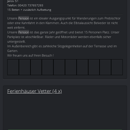
Janov 51
Telefon: 00420 737657293
15 Betten + zusätzlich Aufbettung
Unsere
Pension
ist ein idealer Ausgangspunkt für Wanderungen zum Prebischtor
oder eine Kahnfahrt in den Klammen. Auch die Elbtalaussicht Belveder ist nicht
weit einfernt.
Unsere
Pension
ist das ganze Jahr geöffnet und bietet 15 Personen Platz. Unser
Parkplatz ist abschließbar. Räder und Motorräder werden ebenfalls sicher
untergestellt.
Im Außenbereich gibt es zahlreiche Sitzgelegenheiten auf der Terrasse und im
Garten.
Wir freuen uns auf Ihren Besuch !
Ferienhäuser Vetter (4 x)