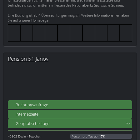
Kirnitzschtal den Lichtenhainer Wasserfall mit traditioneller Gaststätte und
befindet sich schon mitten im Herzen des Nationalparks Sächsische Schweiz.
Eine Buchung ist ab 4 Übernachtungen möglich. Weitere Informationen erhalten
Sie auf unserer Homepage
Pension 51 Janov
Buchungsanfrage
Internetseite
Geografische Lage
40502
Decin - Tetschen
Person pro Tag ab:
17€