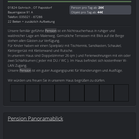
01824
Gohrisch , OT Papstdorf
Person pro Tag ab:
26€
Bauerngasse 91 A
Objekt pro Tag ab:
44€
Telefon: 035021 - 67286
22 Betten + zusätzlich Aufbettung
Unsere familiär geführte
Pension
ist ein Nichtraucherhaus in ruhiger und
waldreicher Lage am Malerweg. Gemütliche Terrassen mit Blick auf die Berge
stehen allen Gästen zur Verfügung.
Für Kinder haben wir einen Spielplatz mit Tischtennis, Sandkasten, Schaukel,
Klettergerüst mit Kletterwand und Rutsche.
In unserem Haus sind Doppelzimmer 26 qm ) und Ferienwohnungen mit ein oder
zwei Schlafräumen ( jeder mit DU / WC ). Im Haus befindet sich kostenfreier W-
LAN Zugang.
Unsere
Pension
ist ein guter Ausgangspunkt für Wanderungen und Ausflüge.
Wir würden uns freuen Sie in unserem Haus begrüßen zu dürfen.
Pension Panoramablick