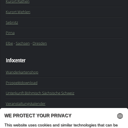
Kurort Rathen
Kurort Wehlen
Sebnitz
Pirna
Elbe
-
Sachsen
-
Dresden
Infocenter
Wanderkartenshop
Prospektdownload
Unterkunft Böhmisch Sächsische Schweiz
Veranstaltungskalender
Kontakt