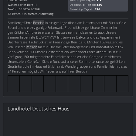
Waltersdorfer Berg 11
Doppelzi. p. Tag ab:
58€
Telefon: 035024 70369
Einzelzi. p. Tag ab:
37€
18 Betten + zusätzlich Aufbettung
Familiengeführte
Pension
in ruhiger Lage direkt am Nationalpark mit Blick auf die
Bastei und die einzigartige Felsenwelt. Freundlich eingerichtete Zimmer im
gemütlichen Ambiente erwarten Sie zu einem erholsamen Urlaub. Unsere
Zimmer haben alle Du/WC/TV/W-lan, teilweise Balkon und das Appartement
Dachterrasse. Frühstück ist im Preis inbegriffen. Ca. 8 Minuten Fußweg sind es
von unserer
Pension
bis zur Elbe mit Schiffsanlegestelle und Bahnstation mit S-
Bahn-Verkehr. Für unsere Gäste steht ein kostenloser Parkplatz am Haus zur
Verfügung. Für mitgebrachte Fahrräder haben wir eine Garage zum sicheren
Unterstellen. Genießen Sie die Ruhe auf unserer Sommerterrasse bei gekühlten
Getränken, die im Haus erhältlich sind. Wandergruppen und Familienfeiern bis zu
24 Personen möglich. Wir freuen uns auf Ihren Besuch.
Landhotel Deutsches Haus